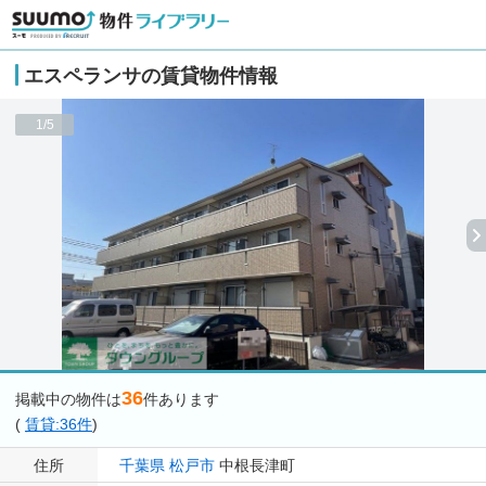
エスペランサの賃貸物件情報
1/5
36
掲載中の物件は
件あります
(
賃貸:36件
)
住所
千葉県
松戸市
中根長津町