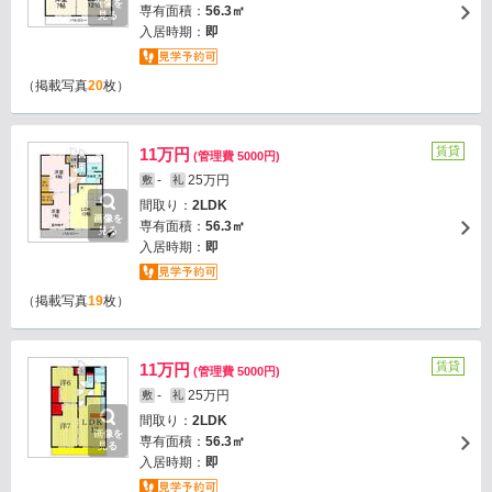
画像を
専有面積：
56.3㎡
見る
入居時期：
即
（掲載写真
20
枚）
賃貸
11万円
(管理費 5000円)
-
25万円
敷
礼
間取り：
2LDK
画像を
専有面積：
56.3㎡
見る
入居時期：
即
（掲載写真
19
枚）
賃貸
11万円
(管理費 5000円)
-
25万円
敷
礼
間取り：
2LDK
画像を
専有面積：
56.3㎡
見る
入居時期：
即