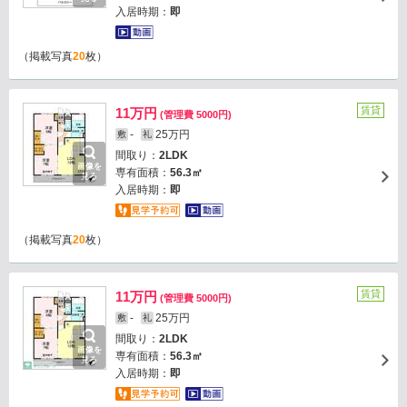
入居時期：
即
（掲載写真
20
枚）
賃貸
11万円
(管理費 5000円)
-
25万円
敷
礼
間取り：
2LDK
画像を
専有面積：
56.3㎡
見る
入居時期：
即
（掲載写真
20
枚）
賃貸
11万円
(管理費 5000円)
-
25万円
敷
礼
間取り：
2LDK
画像を
専有面積：
56.3㎡
見る
入居時期：
即