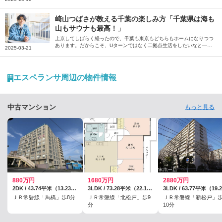
ているのだろう――。そう話すのは、お笑いトリオ・グランジの五明拓
弥さん。19歳まで育った地元・千葉県柏を訪れ、当時からの変化や変わ
らないものについて綴っていただきました。
崎山つばさが教える千葉の楽しみ方「千葉県は海も
山もサウナも最高！」
上京してしばらく経ったので、千葉も東京もどちらもホームになりつつ
あります。だからこそ、Uターンではなく二拠点生活をしたいなと―
2025-03-21
―。そう話すのは、千葉県出身の俳優、崎山つばささん。地元・千葉に
はさまざまな楽しみ方がある、と話す崎山さんに、その魅力を伺いまし
た。
エスペランサ周辺の物件情報
中古マンション
もっと見る
880万円
1680万円
2880万円
2DK / 43.74平米（13.23坪）（壁芯）
3LDK / 73.28平米（22.16坪）（壁芯）
ＪＲ常磐線「馬橋」歩8分
ＪＲ常磐線「北松戸」歩9
ＪＲ常磐線「新松戸」
分
10分