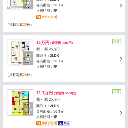
画像を
専有面積：
56.3㎡
見る
入居時期：
即
（掲載写真
20
枚）
賃貸
11万円
(管理費 5000円)
-
25万円
敷
礼
間取り：
2LDK
画像を
専有面積：
56.3㎡
見る
入居時期：
即
（掲載写真
20
枚）
賃貸
11.1万円
(管理費 5000円)
-
25万円
敷
礼
間取り：
2LDK
画像を
専有面積：
56.3㎡
見る
入居時期：
即