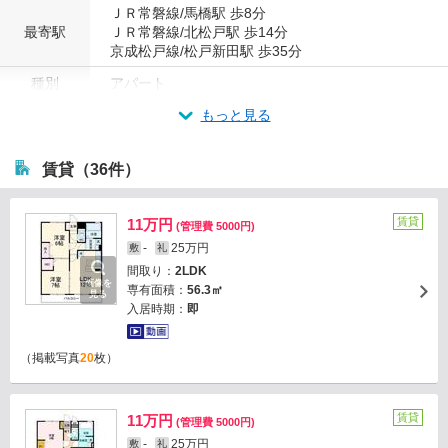
ＪＲ常磐線/馬橋駅 歩8分
最寄駅
ＪＲ常磐線/北松戸駅 歩14分
京成松戸線/松戸新田駅 歩35分
種別
アパート
もっと見る
賃貸（36件）
賃貸
11万円
(管理費 5000円)
-
25万円
敷
礼
間取り：
2LDK
画像を
専有面積：
56.3㎡
見る
入居時期：
即
（掲載写真
20
枚）
賃貸
11万円
(管理費 5000円)
-
25万円
敷
礼