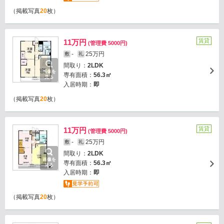
（掲載写真
20
枚）
賃貸
11万円
(管理費 5000円)
-
25万円
敷
礼
間取り：
2LDK
画像を
専有面積：
56.3㎡
見る
入居時期：
即
（掲載写真
20
枚）
賃貸
11万円
(管理費 5000円)
-
25万円
敷
礼
間取り：
2LDK
画像を
専有面積：
56.3㎡
見る
入居時期：
即
（掲載写真
20
枚）