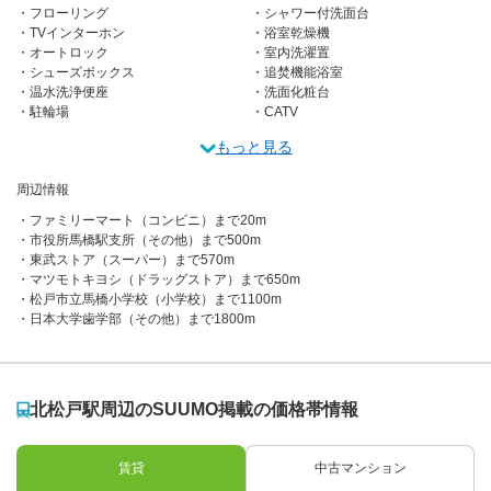
フローリング
シャワー付洗面台
TVインターホン
浴室乾燥機
オートロック
室内洗濯置
シューズボックス
追焚機能浴室
温水洗浄便座
洗面化粧台
駐輪場
CATV
もっと見る
周辺情報
ファミリーマート（コンビニ）まで20m
市役所馬橋駅支所（その他）まで500m
東武ストア（スーパー）まで570m
マツモトキヨシ（ドラッグストア）まで650m
松戸市立馬橋小学校（小学校）まで1100m
日本大学歯学部（その他）まで1800m
北松戸駅周辺のSUUMO掲載の価格帯情報
賃貸
中古マンション