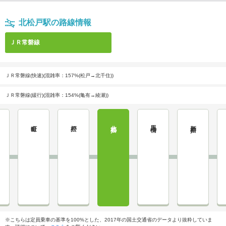
北松戸駅の路線情報
ＪＲ常磐線
ＪＲ常磐線(快速)(混雑率：157%(松戸→北千住))
ＪＲ常磐線(緩行)(混雑率：154%(亀有→綾瀬))
金町
松戸
北松戸
馬橋
新松戸
※こちらは定員乗車の基準を100%とした、2017年の国土交通省のデータより抜粋していま