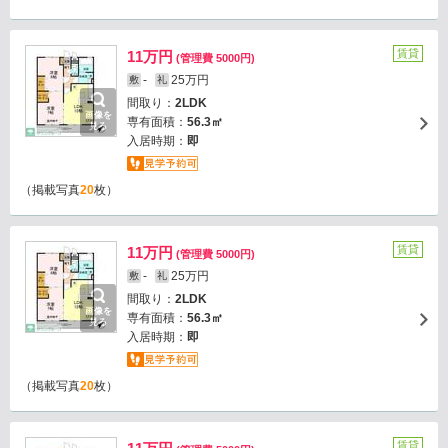
賃貸
11万円
(管理費 5000円)
-
25万円
敷
礼
間取り：
2LDK
画像を
専有面積：
56.3㎡
見る
入居時期：
即
（掲載写真
20
枚）
賃貸
11万円
(管理費 5000円)
-
25万円
敷
礼
間取り：
2LDK
画像を
専有面積：
56.3㎡
見る
入居時期：
即
（掲載写真
20
枚）
賃貸