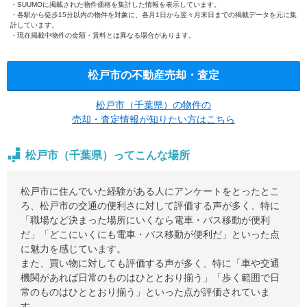
SUUMOに掲載された物件価格を集計した情報を表示しています。
各駅から徒歩15分以内の物件を対象に、各月1日から翌々月末日までの掲載データを元に集
計しています。
現在掲載中物件の金額・賃料とは異なる場合があります。
松戸市の不動産売却・査定
松戸市（千葉県）の物件の
売却・査定情報が知りたい方はこちら
松戸市（千葉県）ってこんな場所
松戸市に住んでいた経験がある人にアンケートをとったとこ
ろ、松戸市の交通の便利さに対して評価する声が多く、特に
「職場など決まった場所にいくなら電車・バス移動が便利
だ」「どこにいくにも電車・バス移動が便利だ」といった点
に魅力を感じています。
また、買い物に対しても評価する声が多く、特に「車や交通
機関があれば日常のものはひととおり揃う」「歩く範囲で日
常のものはひととおり揃う」といった点が評価されていま
す。