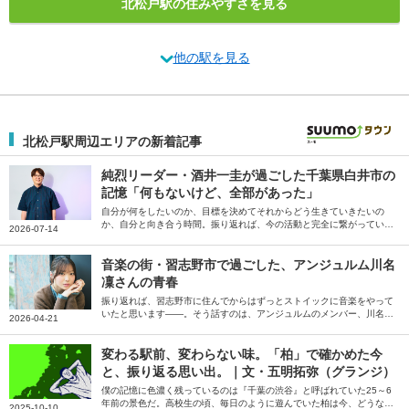
北松戸駅の住みやすさを見る
他の駅を見る
北松戸駅周辺エリアの新着記事
純烈リーダー・酒井一圭が過ごした千葉県白井市の
記憶「何もないけど、全部があった」
自分が何をしたいのか、目標を決めてそれからどう生きていきたいの
か、自分と向き合う時間。振り返れば、今の活動と完全に繋がっていま
2026-07-14
すね。白井で暮らしていなかったら、今の自分はないです――。そう話
すのは純烈のリーダー酒井一圭さん。
音楽の街・習志野市で過ごした、アンジュルム川名
凜さんの青春
振り返れば、習志野市に住んでからはずっとストイックに音楽をやって
いたと思います――。そう話すのは、アンジュルムのメンバー、川名凜
2026-04-21
さん。音楽漬けだった習志野市での生活と、練習の合間を縫ってつくっ
た思い出、習志野市の魅力やかなえたい夢を伺いました。
変わる駅前、変わらない味。「柏」で確かめた今
と、振り返る思い出。｜文・五明拓弥（グランジ）
僕の記憶に色濃く残っているのは『千葉の渋谷』と呼ばれていた25～6
年前の景色だ。高校生の頃、毎日のように遊んでいた柏は今、どうなっ
2025-10-10