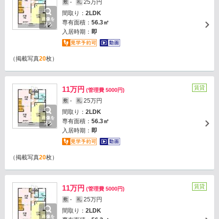
-
25万円
敷
礼
間取り：
2LDK
画像を
専有面積：
56.3㎡
見る
入居時期：
即
（掲載写真
20
枚）
賃貸
11万円
(管理費 5000円)
-
25万円
敷
礼
間取り：
2LDK
画像を
専有面積：
56.3㎡
見る
入居時期：
即
（掲載写真
20
枚）
賃貸
11万円
(管理費 5000円)
-
25万円
敷
礼
間取り：
2LDK
画像を