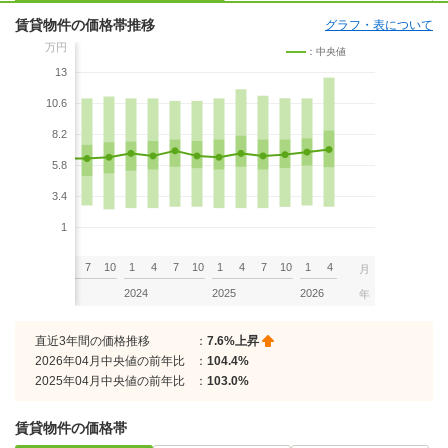
賃貸物件の価格帯推移
グラフ・表について
万円
：中央値
13
10.6
8.2
5.8
3.4
1
7
10
1
4
7
10
1
4
7
10
1
4
7
10
1
4
月
2023
2024
2025
2026
年
直近3年間の価格推移
：
7.6%上昇
2026年04月中央値の前年比
：
104.4%
2025年04月中央値の前年比
：
103.0%
賃貸物件の価格帯