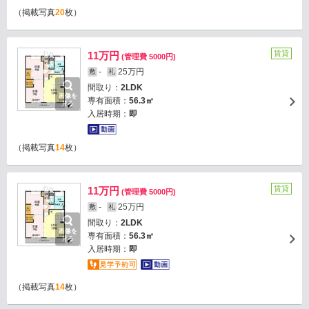
（掲載写真
20
枚）
賃貸
11万円
(管理費 5000円)
-
25万円
敷
礼
間取り：
2LDK
画像を
専有面積：
56.3㎡
見る
入居時期：
即
（掲載写真
14
枚）
賃貸
11万円
(管理費 5000円)
-
25万円
敷
礼
間取り：
2LDK
画像を
専有面積：
56.3㎡
見る
入居時期：
即
（掲載写真
14
枚）