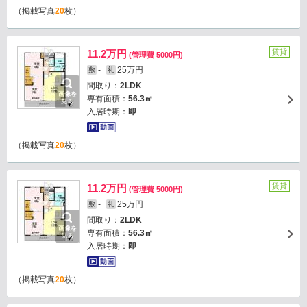
（掲載写真
20
枚）
賃貸
11.2万円
(管理費 5000円)
-
25万円
敷
礼
間取り：
2LDK
画像を
専有面積：
56.3㎡
見る
入居時期：
即
（掲載写真
20
枚）
賃貸
11.2万円
(管理費 5000円)
-
25万円
敷
礼
間取り：
2LDK
画像を
専有面積：
56.3㎡
見る
入居時期：
即
（掲載写真
20
枚）