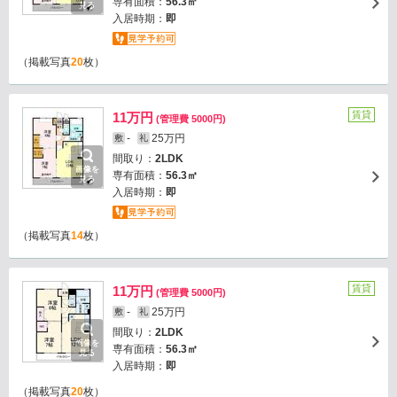
専有面積：
56.3㎡
見る
入居時期：
即
（掲載写真
20
枚）
賃貸
11万円
(管理費 5000円)
-
25万円
敷
礼
間取り：
2LDK
画像を
専有面積：
56.3㎡
見る
入居時期：
即
（掲載写真
14
枚）
賃貸
11万円
(管理費 5000円)
-
25万円
敷
礼
間取り：
2LDK
画像を
専有面積：
56.3㎡
見る
入居時期：
即
（掲載写真
20
枚）