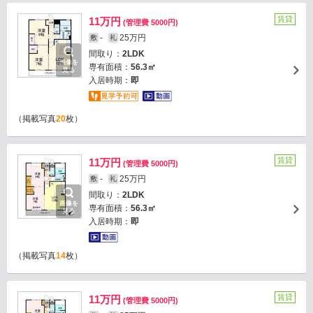
賃貸
11万円
(管理費 5000円)
-
25万円
敷
礼
間取り：
2LDK
画像を
専有面積：
56.3㎡
見る
入居時期：
即
（掲載写真
20
枚）
賃貸
11万円
(管理費 5000円)
-
25万円
敷
礼
間取り：
2LDK
画像を
専有面積：
56.3㎡
見る
入居時期：
即
（掲載写真
14
枚）
賃貸
11万円
(管理費 5000円)