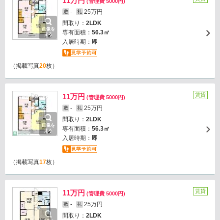
11万円
(管理費 5000円)
-
25万円
敷
礼
間取り：
2LDK
画像を
専有面積：
56.3㎡
見る
入居時期：
即
（掲載写真
20
枚）
賃貸
11万円
(管理費 5000円)
-
25万円
敷
礼
間取り：
2LDK
画像を
専有面積：
56.3㎡
見る
入居時期：
即
（掲載写真
17
枚）
賃貸
11万円
(管理費 5000円)
-
25万円
敷
礼
間取り：
2LDK