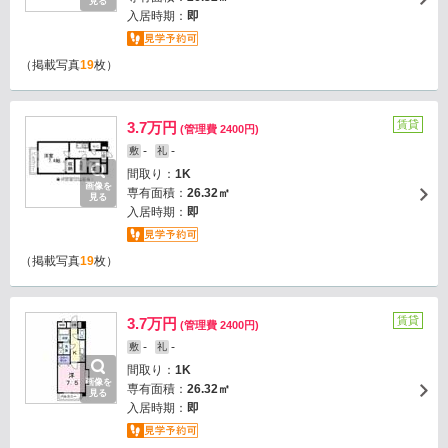
見る
入居時期：
即
（掲載写真
19
枚）
賃貸
3.7万円
(管理費 2400円)
-
-
敷
礼
間取り：
1K
画像を
専有面積：
26.32㎡
見る
入居時期：
即
（掲載写真
19
枚）
賃貸
3.7万円
(管理費 2400円)
-
-
敷
礼
間取り：
1K
画像を
専有面積：
26.32㎡
見る
入居時期：
即