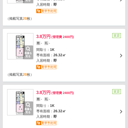
見る
入居時期：
即
（掲載写真
20
枚）
賃貸
3.8万円
(管理費 2400円)
-
-
敷
礼
間取り：
1K
画像を
専有面積：
26.32㎡
見る
入居時期：
即
（掲載写真
20
枚）
賃貸
3.8万円
(管理費 2400円)
-
-
敷
礼
間取り：
1K
画像を
専有面積：
26.32㎡
見る
入居時期：
即