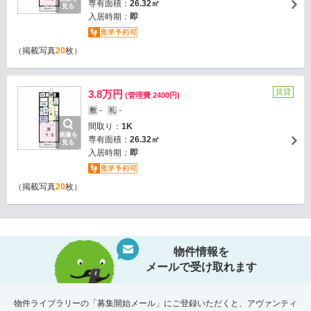
専有面積：
26.32㎡
見る
入居時期：
即
（掲載写真
20
枚）
賃貸
3.8万円
(管理費 2400円)
-
-
敷
礼
間取り：
1K
画像を
専有面積：
26.32㎡
見る
入居時期：
即
（掲載写真
20
枚）
物件情報を
メールで受け取れます
物件ライブラリーの「募集開始メール」にご登録いただくと、アヴァンティ