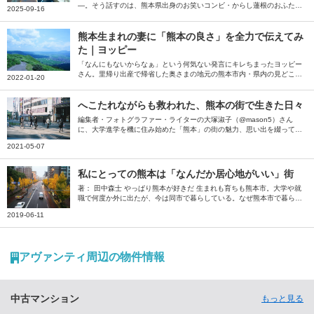
―。そう話すのは、熊本県出身のお笑いコンビ・からし蓮根のおふた
2025-09-16
り。今年の春に大阪から上京したお二人に、学生時代を過ごした熊本、
芸人としてのキャリアをスタートした大阪、「安定以上」を求めて上京
した東京での思い出や思いを伺いました。
熊本生まれの妻に「熊本の良さ」を全力で伝えてみ
た｜ヨッピー
「なんにもないからなぁ」という何気ない発言にキレちまったヨッピー
さん。里帰り出産で帰省した奥さまの地元の熊本市内・県内の見どころ
2022-01-20
を、短期ながら滞在したから分かる市内の暮らしから、飲食・サウナ・
観光地の良さまでたっぷり執筆いただきました。
へこたれながらも救われた、熊本の街で生きた日々
編集者・フォトグラファー・ライターの大塚淑子（@mason5）さん
に、大学進学を機に住み始めた「熊本」の街の魅力、思い出を綴ってい
ただきました。愛すべき街のお店もたっぷり紹介いただいています。素
2021-05-07
敵な熊本の風景写真とともにお楽しみください。
私にとっての熊本は「なんだか居心地がいい」街
著： 田中森士 やっぱり熊本が好きだ 生まれも育ちも熊本市。大学や就
職で何度か外に出たが、今は同市で暮らしている。なぜ熊本市で暮らし
ているのか。この原稿を書くにあたって、自宅からほど近いスーパー銭
2019-06-11
湯の「源泉風呂」に浸かりながら、今一度よく考えてみた。 ・両親が
暮らしている ・肉や野菜など物価が比較的安い ・カフェが空いている
・カフェの隣の席との間隔が広い ・自然が近い ・スーパー銭湯が多い
・人が明るい 少し熱めの源泉に浸かっていた約10分間でざっと思いつ
アヴァンティ周辺の物件情報
いたのは、以上の理由だ。そしてこれらを一言でくくると、「なんだか
居心地がいいから」ということになる。 人や経済など、あらゆるもの
が集中する…
中古マンション
もっと見る