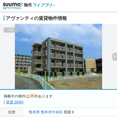
アヴァンティの賃貸物件情報
1/4
35
掲載中の物件は
件あります
(
賃貸:35件
)
住所
熊本県
熊本市中央区
黒髪６