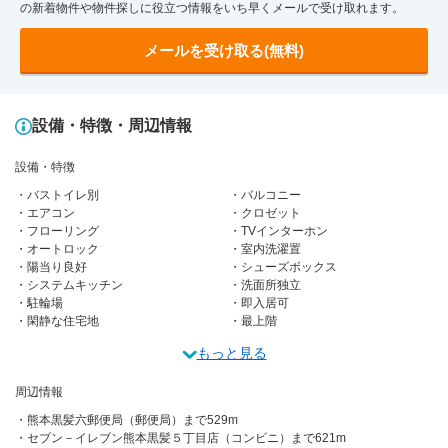
の新着物件や物件探しに役立つ情報をいち早くメールで受け取れます。
メールを受け取る(無料)
設備・特徴・周辺情報
設備・特徴
バストイレ別
バルコニー
エアコン
クロゼット
フローリング
TVインターホン
オートロック
室内洗濯置
陽当り良好
シューズボックス
システムキッチン
洗面所独立
駐輪場
即入居可
閑静な住宅地
最上階
もっと見る
周辺情報
熊本黒髪六郵便局（郵便局）まで529m
セブン－イレブン熊本黒髪５丁目店（コンビニ）まで621m