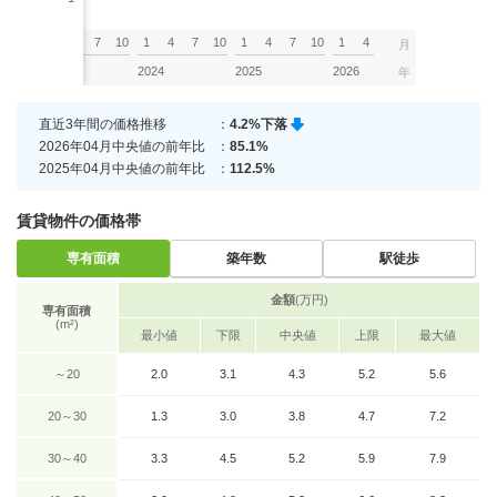
7
10
1
4
7
10
1
4
7
10
1
4
7
10
1
4
月
2023
2024
2025
2026
年
直近3年間の価格推移
：
4.2%下落
2026年04月中央値の前年比
：
85.1%
2025年04月中央値の前年比
：
112.5%
賃貸物件の価格帯
専有面積
築年数
駅徒歩
金額
(万円)
専有面積
(m²)
最小値
下限
中央値
上限
最大値
～20
2.0
3.1
4.3
5.2
5.6
20～30
1.3
3.0
3.8
4.7
7.2
30～40
3.3
4.5
5.2
5.9
7.9