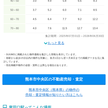
40～50
3.0
4.9
5.8
6.6
8.3
50～60
3.7
5.2
6.0
7.1
8.5
60～70
4.5
6.4
7.7
9.2
12.2
70～80
4.0
7.6
11.5
12.7
13.4
集計期間：2025年07月01日～2026年06月30日
もっと見る
SUUMOに掲載された物件価格を集計した情報を表示しています。
各駅から徒歩15分以内の物件を対象に、各月1日から翌々月末日までの掲載データを元に集
計しています。
現在掲載中物件の金額・賃料とは異なる場合があります。
熊本市中央区の不動産売却・査定
熊本市中央区（熊本県）の物件の
売却・査定情報が知りたい方はこちら
竜田口駅ってこんな場所