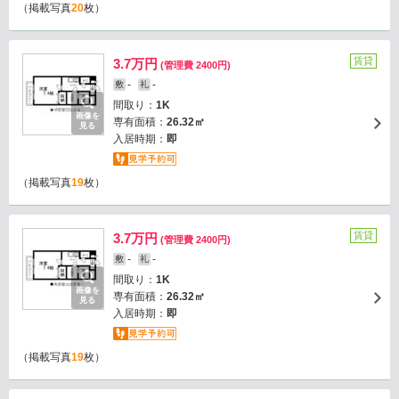
（掲載写真
20
枚）
賃貸
3.7万円
(管理費 2400円)
-
-
敷
礼
間取り：
1K
画像を
専有面積：
26.32㎡
見る
入居時期：
即
（掲載写真
19
枚）
賃貸
3.7万円
(管理費 2400円)
-
-
敷
礼
間取り：
1K
画像を
専有面積：
26.32㎡
見る
入居時期：
即
（掲載写真
19
枚）