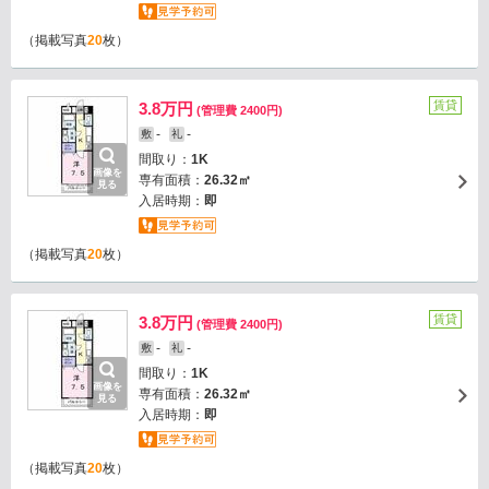
（掲載写真
20
枚）
賃貸
3.8万円
(管理費 2400円)
-
-
敷
礼
間取り：
1K
画像を
専有面積：
26.32㎡
見る
入居時期：
即
（掲載写真
20
枚）
賃貸
3.8万円
(管理費 2400円)
-
-
敷
礼
間取り：
1K
画像を
専有面積：
26.32㎡
見る
入居時期：
即
（掲載写真
20
枚）