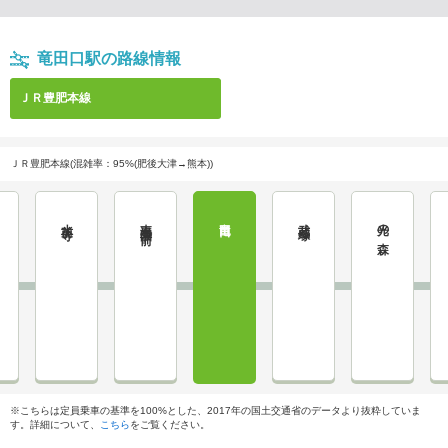
竜田口駅の路線情報
ＪＲ豊肥本線
ＪＲ豊肥本線(混雑率：95%(肥後大津→熊本))
水前寺
東海学園前
竜田口
武蔵塚
光の森
※こちらは定員乗車の基準を100%とした、2017年の国土交通省のデータより抜粋していま
す。詳細について、
こちら
をご覧ください。