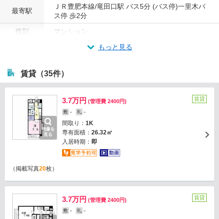
ＪＲ豊肥本線/竜田口駅 バス5分 (バス停)一里木バ
最寄駅
ス停 歩2分
種別
マンション
もっと見る
賃貸（35件）
賃貸
3.7万円
(管理費 2400円)
-
-
敷
礼
間取り：
1K
画像を
専有面積：
26.32㎡
見る
入居時期：
即
（掲載写真
20
枚）
賃貸
3.7万円
(管理費 2400円)
-
-
敷
礼