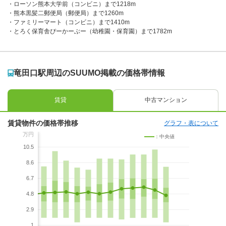
ローソン熊本大学前（コンビニ）まで1218m
熊本黒髪二郵便局（郵便局）まで1260m
ファミリーマート（コンビニ）まで1410m
とろく保育舎ぴーかーぶー（幼稚園・保育園）まで1782m
竜田口駅周辺のSUUMO掲載の価格帯情報
賃貸
中古マンション
賃貸物件の価格帯推移
グラフ・表について
万円
：中央値
10.5
8.6
6.7
4.8
2.9
1