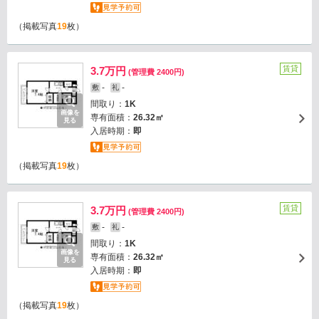
（掲載写真
19
枚）
賃貸
3.7万円
(管理費 2400円)
-
-
敷
礼
間取り：
1K
画像を
専有面積：
26.32㎡
見る
入居時期：
即
（掲載写真
19
枚）
賃貸
3.7万円
(管理費 2400円)
-
-
敷
礼
間取り：
1K
画像を
専有面積：
26.32㎡
見る
入居時期：
即
（掲載写真
19
枚）