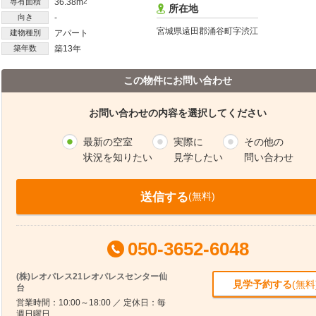
専有面積
36.38m
2
所在地
向き
-
宮城県遠田郡涌谷町字渋江
建物種別
アパート
築年数
築13年
この物件にお問い合わせ
お問い合わせの内容を選択してください
最新の空室
実際に
その他の
状況を知りたい
見学したい
問い合わせ
送信する
(無料)
050-3652-6048
(株)レオパレス21レオパレスセンター仙
見学予約する
(無料
台
営業時間：10:00～18:00 ／ 定休日：毎
週日曜日