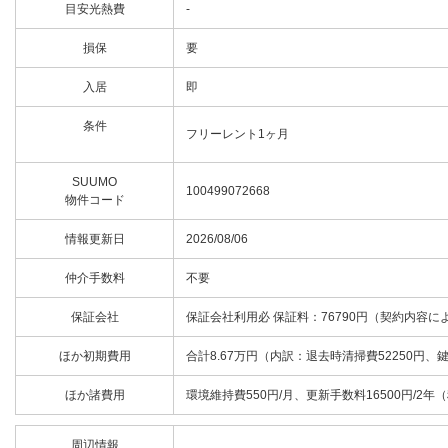
目安光熱費
-
損保
要
入居
即
条件
フリーレント1ヶ月
SUUMO
100499072668
物件コード
情報更新日
2026/08/06
仲介手数料
不要
保証会社
保証会社利用必 保証料：76790円（契約内容に
ほか初期費用
合計8.67万円（内訳：退去時清掃費52250円、
ほか諸費用
環境維持費550円/月、更新手数料16500円/2年
周辺情報