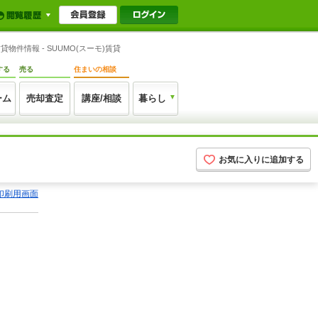
件情報 - SUUMO(スーモ)賃貸
する
売る
住まいの相談
ーム
売却査定
講座/相談
暮らし
お気に入りに追加する
印刷用画面