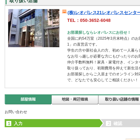
取り扱い店舗
(株)レオパレス21レオパレスセンタ
TEL：050-3652-6048
お部屋探しならレオパレスにお任せ！
全国に約54万室（2025年3月末時点）の
1」の直営店です。
学生の方や新社会人の方、初めて一人暮ら
なお引っ越しが必要な方にもぴったりのお
仲介手数料無料！家具・家電付き、インタ
取り扱っており、初期費用を抑えて新生活
お部屋探しからご入居までのオンライン対
で、どなたでも安心してご相談ください！
お問い合わせ
１
入力
２
確認