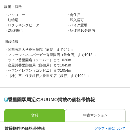
設備・特徴
バルコニー
角住戸
駐輪場
即入居可
IHクッキングヒーター
バイク置場
2駅利用可
駅徒歩10分以内
周辺情報
関西医科大学香里病院（病院）まで942m
フレッシュネスバーガー香里園店（飲食店）まで1018m
ライフ香里園店（スーパー）まで1020m
寝屋川香里郵便局（郵便局）まで1045m
セブンイレブン（コンビニ）まで1054m
（株）三井住友銀行／香里支店（銀行）まで1094m
香里園駅周辺のSUUMO掲載の価格帯情報
賃貸
中古マンション
賃貸物件の価格帯推移
グラフ・表について