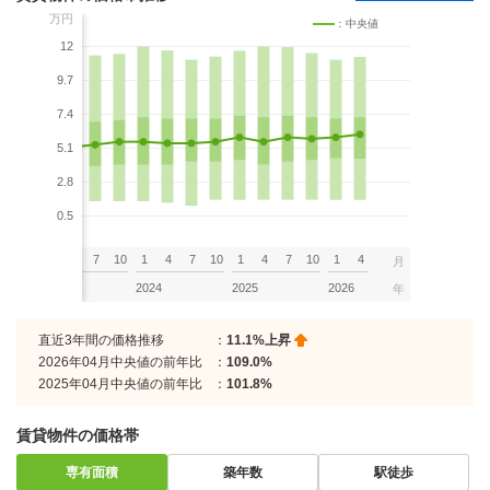
万円
：中央値
12
9.7
7.4
5.1
2.8
0.5
7
10
1
4
7
10
1
4
7
10
1
4
7
10
1
4
月
2023
2024
2025
2026
年
直近3年間の価格推移
：
11.1%上昇
2026年04月中央値の前年比
：
109.0%
2025年04月中央値の前年比
：
101.8%
賃貸物件の価格帯
専有面積
築年数
駅徒歩