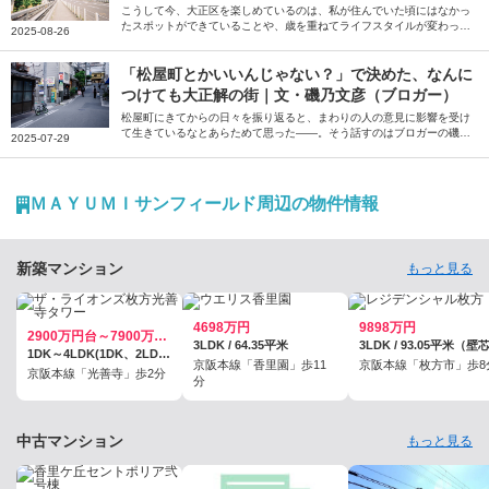
こうして今、大正区を楽しめているのは、私が住んでいた頃にはなかっ
たスポットができていることや、歳を重ねてライフスタイルが変わった
2025-08-26
ことが大きいだろう――。そう話すのは、音楽ライターの桒田萌さん。
一度は距離を置いた地元・大正区の大人になってから気付いた魅力を綴
っていただきました。
「松屋町とかいいんじゃない？」で決めた、なんに
つけても大正解の街｜文・磯乃文彦（ブロガー）
松屋町にきてからの日々を振り返ると、まわりの人の意見に影響を受け
て生きているなとあらためて思った――。そう話すのはブロガーの磯乃
2025-07-29
文彦さん。パートナーの転勤で住むことになった大阪の松屋町での暮ら
しについて、おすすめのお店などを交えながら綴っていただきました。
ＭＡＹＵＭＩサンフィールド周辺の物件情報
新築マンション
もっと見る
4698万円
9898万円
2900万円台～7900万円台／予定
3LDK / 64.35平米
3LDK / 93.05平米（壁
1DK～4LDK(1DK、2LDK+S、3LDK+SIC、3LDK+WIC、4LDK) / 36平米～78.73平米
京阪本線「香里園」歩11
京阪本線「枚方市」歩8
京阪本線「光善寺」歩2分
分
中古マンション
もっと見る