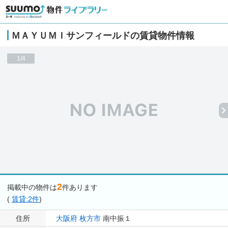
ＭＡＹＵＭＩサンフィールドの賃貸物件情報
1/4
2
掲載中の物件は
件あります
(
賃貸:2件
)
住所
大阪府
枚方市
南中振１