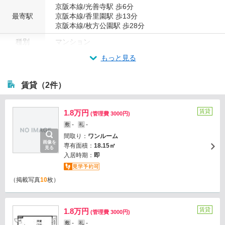
京阪本線/光善寺駅 歩6分
最寄駅
京阪本線/香里園駅 歩13分
京阪本線/枚方公園駅 歩28分
種別
マンション
もっと見る
賃貸（2件）
賃貸
1.8万円
(管理費 3000円)
-
-
敷
礼
間取り：
ワンルーム
画像を
専有面積：
18.15㎡
見る
入居時期：
即
（掲載写真
10
枚）
賃貸
1.8万円
(管理費 3000円)
-
-
敷
礼