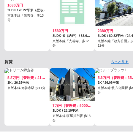
1680万円
3LDK / 78.22平米（壁芯）
京阪本線「光善寺」歩13
分
1580万円
2380万円
3LDK+S（納戸） / 83.62平米（壁芯）
京阪本線「光善寺」歩12
京阪本線「枚方公園」
分
12分
賃貸
もっと見る
5.8万円（管理費：4100円）
5.6万円
1K / 26.15平米
1K / 26.08平米
京阪本線/光善寺駅 歩11分
京阪本線/枚方公園駅 歩
分
7万円（管理費：5000円）
1LDK / 28.19平米
京阪本線/寝屋川市駅 歩13
分