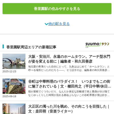
香里園駅の住みやすさを見る
他の駅を見る
香里園駅周辺エリアの新着記事
大阪・安治川、永遠のホームタウン。アーチ型水門
が姿を変える前に｜編集者・和久田善彦
地元愛の希薄だった自分にとって、九条ははじめて「ホームタウン」と
呼べる場所だったのだろう――。そう話すのは、編集者の和久田善彦さ
2025-12-23
ん。就職と共に住み始め、いまも「ホームタウン」だと感じているとい
う大阪市の安治川周辺の街について綴っていただきました。
谷町は中華料理のパラダイス！ いつまでもこの街
に魅了されている｜文・櫛田尚之（平日中華/休日中
華 代表）
猫が屋根でくつろいだり、なんだか身近な距離感で表と裏側が分け隔て
なくゆっくりした時間が流れる都会ぶらないこの谷町界隈が僕は好きだ
2025-09-18
――。そう話すのは、中華クルー「平日中華/休日中華」代表の櫛田尚
之さん。中華を好きになるきっかけになった谷町の魅力について綴って
いただきました。
大正区の濁った川を眺め、その向こうを目指した｜
文：桒田萌（音楽ライター）