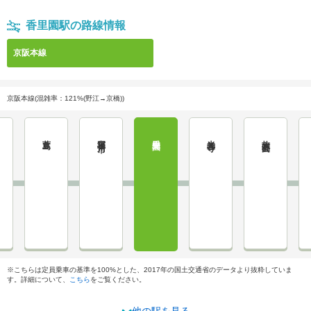
香里園駅の路線情報
京阪本線
京阪本線(混雑率：121%(野江→京橋))
萱島
寝屋川市
香里園
光善寺
枚方公園
※こちらは定員乗車の基準を100%とした、2017年の国土交通省のデータより抜粋していま
す。詳細について、
こちら
をご覧ください。