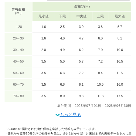
金額
(万円)
専有面積
(m²)
最小値
下限
中央値
上限
最大値
～20
1.6
2.5
3.0
3.8
5.7
20～30
1.6
4.0
4.7
6.0
8.1
30～40
2.0
4.9
6.2
7.0
10.0
40～50
3.5
5.0
5.7
7.2
10.5
50～60
3.5
6.3
7.2
8.4
11.5
60～70
3.5
6.8
8.1
10.5
16.0
70～80
3.5
8.0
9.8
11.8
17.5
集計期間：2025年07月01日～2026年06月30日
もっと見る
SUUMOに掲載された物件価格を集計した情報を表示しています。
各駅から徒歩15分以内の物件を対象に、各月1日から翌々月末日までの掲載データを元に集