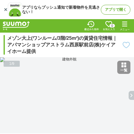
アプリならプッシュ通知で新着物件を見逃さ
アプリで開く
ない！
0
メゾン大上(ワンルーム/3階/25m²)の賃貸住宅情報｜
アパマンショップアストラム西原駅前店(株)ケイア
イホーム提供
1
/
9
一覧