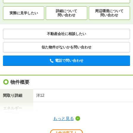
詳細について
間取り・設備を
詳細について
周辺環境について
実際に
見学したい
実際に
見学したい
問い合わせ
問い合わせ
問い合わせ
問い合わせ
不動産会社に相談したい
不動産会社に相談したい
電話で問い合わせ
似た物件がないかを問い合わせ
電話で問い合わせ
物件概要
間取り詳細
洋12
エネルギー
-
消費性能
もっと見る
断熱性能
-
1分で完了！