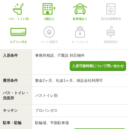
バス・トイレ別
2階以上
駐車場あり
室内洗濯機置場
エアコン付き
ペット相談可
オートロック
洗面所独立
入居条件
事務所相談、IT重説 対応物件
入居可能時期について問い合わせ
費用条件
敷金2ヶ月、礼金1ヶ月、保証会社利用可
バス・トイレ・
バストイレ別
洗面所
キッチン
プロパンガス
駐車・駐輪
駐輪場、平面駐車場