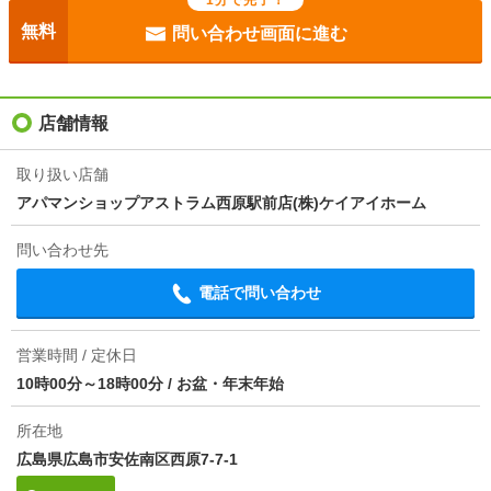
目安光熱費
-
無料
問い合わせ画面に進む
駐車場
敷地内6000円/平置駐
入居
相談
店舗情報
条件
-
取り扱い店舗
アパマンショップアストラム西原駅前店(株)ケイアイホーム
損保
要
問い合わせ先
保証会社
保証会社利用必 初回：賃料総額の５０％、月額：１，
２００円
電話で問い合わせ
ほか初期費用
-
営業時間 / 定休日
その他諸費用
水道代 ２０００円（月額）
10時00分～18時00分
/
お盆・年末年始
情報更新日
2026/08/06
所在地
広島県広島市安佐南区西原7-7-1
次回更新予定日
2026/08/14