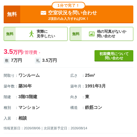
1分で完了！
空室状況を問い合わせ
無料
2項目のみ入力すればOK！
実際に
他の写真がないか
無料
無料
見学したい
問い合わせ
3.5
万円
管理費
-
初期費用について
問い合わせ
7万円
3.5万円
敷
礼
ワンルーム
25m²
間取り
：
広さ
：
築36年
1991年3月
築年数
：
築年月
：
3階/3階建
東
階建
：
向き
：
マンション
鉄筋コン
種別
：
構造
：
相談
入居
：
情報更新日：2026/08/06｜次回更新予定日：2026/08/14