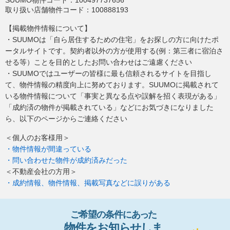
取り扱い店舗物件コード：
100888193
【掲載物件情報について】
・SUUMOは「自ら居住するための住宅」をお探しの方に向けたポ
ータルサイトです。契約者以外の方が使用する(例：第三者に宿泊さ
せる等）ことを目的としたお問い合わせはご遠慮ください
・SUUMOではユーザーの皆様に最も信頼されるサイトを目指し
て、物件情報の精度向上に努めております。SUUMOに掲載されて
いる物件情報について「事実と異なる点や誤解を招く表現がある」
「成約済の物件が掲載されている」などにお気づきになりました
ら、以下のページからご連絡ください
＜個人のお客様用＞
・物件情報が間違っている
・問い合わせた物件が成約済みだった
＜不動産会社の方用＞
・成約情報、物件情報、掲載写真などに誤りがある
ご希望の条件
に
あっ
た
物件
を
お
知
らせし
ま