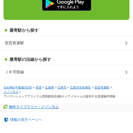
最寄駅から探す
安芸長束駅
最寄駅の沿線から探す
ＪＲ可部線
SUUMO[不動産/住宅]
>
賃貸
>
広島県
>
広島市
>
広島市安佐南区
>
安芸長束駅
>
メゾン大上
>
アパマンショップアストラム西原駅前店(株)ケイアイホームが提供する賃貸物件情報
物件ライブラリー：メゾン大上
情報の見方ページへ