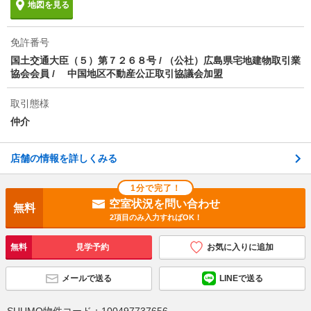
地図を見る
物件備考
保証会社:全保連株式会社
免許番号
国土交通大臣（５）第７２６８号 / （公社）広島県宅地建物取引業
協会会員 / 中国地区不動産公正取引協議会加盟
取引態様
仲介
店舗の情報を詳しくみる
1分で完了！
空室状況を問い合わせ
無料
2項目のみ入力すればOK！
無料
見学予約
お気に入りに追加
メールで送る
LINEで送る
SUUMO物件コード：
100497737656