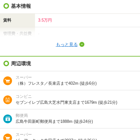
基本情報
賃料
3.5万円
管理費・共益費
-
もっと見る
敷金（保証金）
7万円
礼金（敷引・償
周辺環境
3.5万円
却金）
スーパー
間取り / 専有面
ワンルーム
/
25m²
（株）フレスタ／長束店まで402m (徒歩6分)
積
コンビニ
種別 / 構造
マンション
/
鉄筋コン
セブンイレブ広島大芝水門東支店まで1679m (徒歩21分)
築年 / 築年月
築36年
/
1991年3月
郵便局
広島牛田新町郵便局まで1888m (徒歩24分)
階建
3階/3階建
スーパー
向き
東