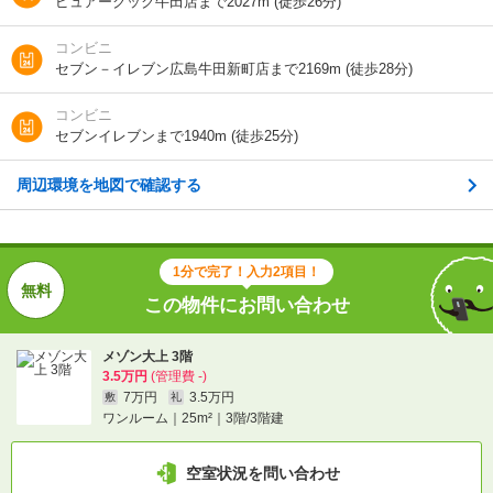
ピュアークック牛田店まで2027m (徒歩26分)
住所
広島県広島市安佐南区長束４
コンビニ
セブン－イレブン広島牛田新町店まで2169m (徒歩28分)
地図を見る
コンビニ
セブンイレブンまで1940m (徒歩25分)
交通
ＪＲ可部線/安芸長束駅 歩4分
バス/大師橋 歩1分
バス/平原会館前 歩3分
周辺環境を地図で確認する
1分で完了！入力2項目！
1分で完了！入力2項目！
この物件にお問い合わせ
この物件にお問い合わせ
メゾン大上 3階
メゾン大上 3階
3.5万円
(管理費 -)
3.5万円
(管理費 -)
7万円
3.5万円
敷
礼
7万円
3.5万円
敷
礼
ワンルーム｜25m²｜3階/3階建
ワンルーム｜25m²｜3階/3階建
空室状況を問い合わせ
空室状況を問い合わせ