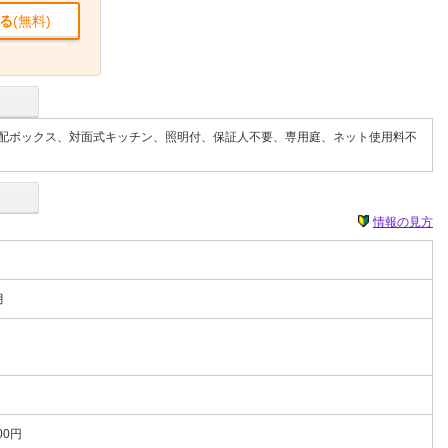
る
(無料)
配ボックス、対面式キッチン、照明付、保証人不要、専用庭、ネット使用料不
情報の見方
月
00円