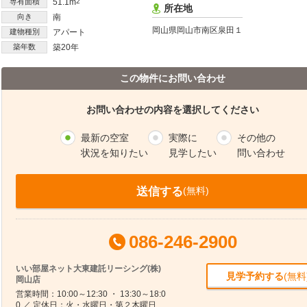
専有面積
51.1m
2
所在地
向き
南
岡山県岡山市南区泉田１
建物種別
アパート
築年数
築20年
この物件にお問い合わせ
お問い合わせの内容を選択してください
最新の空室
実際に
その他の
状況を知りたい
見学したい
問い合わせ
送信する
(無料)
086-246-2900
いい部屋ネット大東建託リーシング(株)
見学予約する
(無料
岡山店
営業時間：10:00～12:30 ・ 13:30～18:0
0 ／ 定休日：火・水曜日・第２木曜日