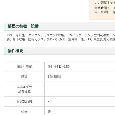
いい部屋ネット
営業時間：10:00
火・水曜日・
部屋の特徴・設備
バストイレ別、エアコン、ガスコンロ対応、TVインターホン、室内洗濯置、
要、床下収納、防犯ガラス、プロパンガス、室内物干機、BS、IT重説 対応物
物件概要
間取り詳細
洋6 洋6 DK9.50
階建
1階/2階建
エネルギー
-
消費性能
目安光熱費
-
損保
要