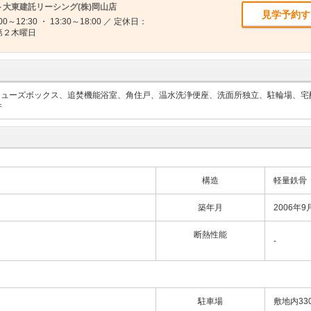
大東建託リーシング(株)岡山店
見学予約す
～12:30 ・ 13:30～18:00 ／ 定休日：
第２木曜日
シューズボックス、追焚機能浴室、角住戸、温水洗浄便座、洗面所独立、駐輪場、宅
件
構造
軽量鉄骨
築年月
2006年9
断熱性能
-
駐車場
敷地内33