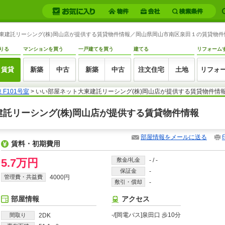
ト大東建託リーシング(株)岡山店が提供する賃貸物件情報／岡山県岡山市南区泉田１の賃貸物件情報 
りる
マンションを買う
一戸建てを買う
建てる
リフォーム
賃貸
新築
中古
新築
中古
注文住宅
土地
リフォ
F101号室
> いい部屋ネット大東建託リーシング(株)岡山店が提供する賃貸物件情
大東建託リーシング(株)岡山店が提供する賃貸物件情報
部屋情報をメールに送る
賃料・初期費用
5.7万円
敷金/礼金
-
/
-
保証金
-
管理費・共益費
4000円
敷引・償却
-
部屋情報
アクセス
-/[岡電バス]泉田口 歩10分
間取り
2DK