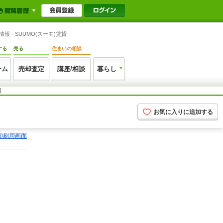
- SUUMO(スーモ)賃貸
する
売る
住まいの相談
ーム
売却査定
講座/相談
暮らし
報
お気に入りに追加する
印刷用画面