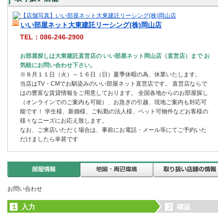
いい部屋ネット大東建託リーシング(株)岡山店
TEL：086-246-2900
お部屋探しは大東建託直営店の いい部屋ネット岡山店（直営店）まで お
気軽にお問い合わせ下さい。
※８月１１日（火）～１６日（日）夏季休暇の為、休業いたします。
当店はTV・CMでお馴染みのいい部屋ネット直営店です。 直営店ならで
はの豊富な賃貸情報をご用意しております。 全国各地からのお部屋探し
（オンラインでのご案内も可能）、お急ぎの引越、現地ご案内も対応可
能です！ 学生様、新婚様、ご転勤の法人様、ペット可物件などお客様の
様々なニーズにお応え致します。
なお、ご来店いただく場合は、事前にお電話・メール等にてご予約いた
だけましたら幸甚です
お問い合わせ
１
入力
２
確認