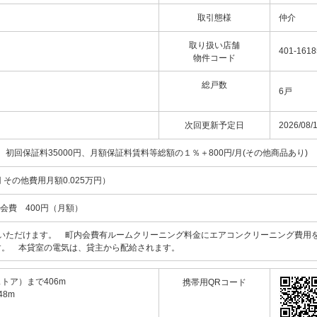
取引態様
仲介
取り扱い店舗
401-1618
物件コード
総戸数
6戸
次回更新予定日
2026/08/
初回保証料35000円、月額保証料賃料等総額の１％＋800円/月(その他商品あり)
 その他費用月額0.025万円）
町会費 400円（月額）
認いただけます。 町内会費有ルームクリーニング料金にエアコンクリーニング費用
す。 本貸室の電気は、貸主から配給されます。
トア）まで406m
携帯用QRコード
8m