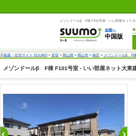
メゾンドールβ F棟 F101号室 - いい部屋ネッ
全国へ
借
中国版
不動産・住宅サイト SUUMO
>
賃貸
>
岡山県
>
岡山市
>
南区
>
メゾンドールβ F棟 
メゾンドールβ F棟 F101号室 - いい部屋ネット