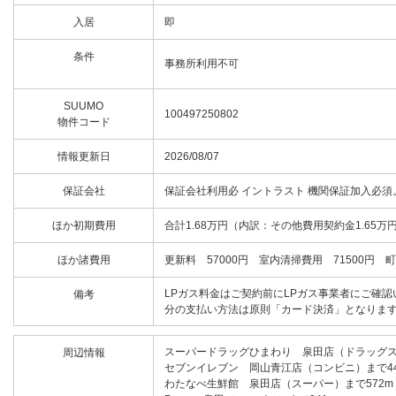
入居
即
条件
事務所利用不可
SUUMO
100497250802
物件コード
情報更新日
2026/08/07
保証会社
保証会社利用必 イントラスト 機関保証加入必須。
ほか初期費用
合計1.68万円（内訳：その他費用契約金1.65万円
ほか諸費用
更新料 57000円 室内清掃費用 71500円 
LPガス料金はご契約前にLPガス事業者にご確
備考
分の支払い方法は原則「カード決済」となりま
スーパードラッグひまわり 泉田店（ドラッグス
周辺情報
セブンイレブン 岡山青江店（コンビニ）まで44
わたなべ生鮮館 泉田店（スーパー）まで572m