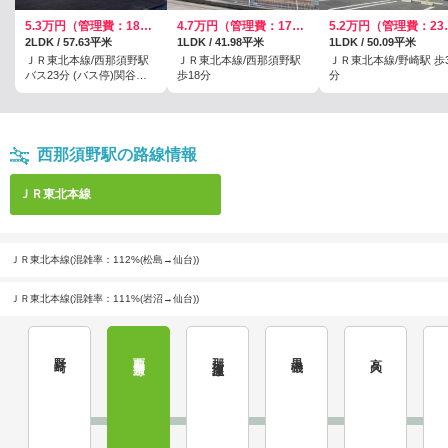
5.3万円（管理費：1800円）
4.7万円（管理費：1700円）
5.2万円
2LDK / 57.63平米
1LDK / 41.98平米
1LDK / 50.09平米
ＪＲ東北本線/西那須野駅
ＪＲ東北本線/西那須野駅
ＪＲ東北本線/野崎駅 歩3
バス23分 (バス停)関谷団
歩18分
分
地前 歩4分
西那須野駅の路線情報
ＪＲ東北本線
ＪＲ東北本線(混雑率：112%(松島→仙台))
ＪＲ東北本線(混雑率：111%(岩沼→仙台))
野崎
西那須野
那須塩原
黒磯
高久