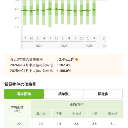
5.7
4.3
2.9
1.5
7
10
1
4
7
10
1
4
7
10
1
4
7
10
1
4
月
2023
2024
2025
2026
年
直近3年間の価格推移
：
2.4%上昇
2026年04月中央値の前年比
：
102.4%
2025年04月中央値の前年比
：
100.0%
賃貸物件の価格帯
専有面積
築年数
駅徒歩
金額
(万円)
専有面積
(m²)
最小値
下限
中央値
上限
最大値
～20
2.0
2.4
2.6
2.8
3.1