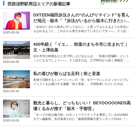
西那須野駅周辺エリアの新着記事
DXTEEN福田歩汰さんの“のんびりマインド”を育ん
だ地元・栃木「『歩汰がいるから栃木に行きたい』
と思ってもらえる存在になりたい」
「歩汰がいるから栃木に行ってみたい」と思ってもらえるような存在に
もなれるように、これからも努力を続けていきたいです――。そう話す
2025-05-29
のは、栃木県出身でグローバルボーイズ「DXTEEN」のメンバー、福田
歩汰（ふくだあゆた）さん。のんびりとしたキャラクターで知られる福
田さんを育んだ栃木県の魅力・思い出・お気に入りのお店など、地元に
400年続く「イエ」、街道のまち今市に生まれて｜
まつわるお話をたくさん伺いました。
文・上澤佑基
旧今市市の特徴をひと言で申し上げるならば、「街道の宿場町」という
ことになるでしょう――。そう話すのは、江戸時代から続く漬物店「上
2024-04-26
澤梅太郎商店」の上澤佑基さん。地元・今市を取り巻く環境や見どころ
について綴っていただきました。
私の喜びが散らばる足利｜街と音楽
各地で活動するミュージシャンの「街」をテーマにしたエッセイとプレ
イリストをお届けする連載「街と音楽」。今回執筆いただいたのは、栃
木県足利市で活動するバンドCAR10のベースボーカルで、機械加工技
2021-03-16
能士の川田晋也（@car10japan）さん。 足繁く通ううちにその魅力に
惹きつけられ、気付けば人生の半分近くを過ごしているという「栃木県
足利市」について綴っていただきました。「そこら中に自分にとっての
観光と暮らし、どっちもいい！ BEYOOOOONDS高
喜びが散らばっている」川田さんが語る足利の魅力をたっぷり紹介いた
瀬くるみが推す「栃木・宇都宮」
だいています。この１年間車の中でよく聴いていた曲として選曲いただ
いたプレイリストとともにお楽しみください。
「すべての街は魅力的」のモットーでメディアを運営しているSUUMO
タウン編集部。先日発表された「都道府県魅力度ランキング2020」*1
2020-12-03
で、栃木がなんと最下位に……。「栃木の良さを伝える記事をつくらな
きゃ！」ということで、『宇都宮観光プロモーションPR大使』を務め
るBEYOOOOONDSの高瀬くるみさんに急遽オファー。観光と暮らし、