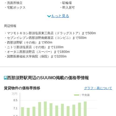
洗面所独立
駐輪場
宅配ボックス
即入居可
もっと見る
周辺情報
マツモトキヨシ那須塩原東三島店（ドラッグストア）まで500m
セブンイレブン西那須野南郷屋店（コンビニ）まで500m
西那須野駅（その他）まで950m
ニトリ那須塩原店（その他）まで1100m
オータニ西那須野店（スーパー）まで1800m
国際医療福祉大学病院（病院）まで3200m
西那須野駅周辺のSUUMO掲載の価格帯情報
賃貸物件の価格帯推移
グラフ・表について
万円
：中央値
8.5
7.1