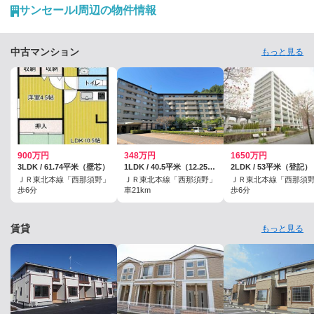
どっちもいい！という高瀬さんに、地元への愛をおすすめスポットを紹
サンセールI周辺の物件情報
介いただきながら、たっぷり語っていただきました。
中古マンション
もっと見る
900万円
348万円
1650万円
3LDK / 61.74平米（壁芯）
1LDK / 40.5平米（12.25坪）（壁芯）
2LDK / 53平米（登記）
ＪＲ東北本線「西那須野」
ＪＲ東北本線「西那須野」
ＪＲ東北本線「西那須
歩6分
車21km
歩6分
賃貸
もっと見る