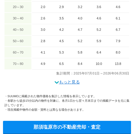
20～30
2.0
2.9
3.2
3.6
4.6
30～40
2.6
3.5
4.0
4.6
6.1
40～50
3.0
4.2
4.7
5.2
6.7
50～60
2.8
4.5
5.2
5.9
7.9
60～70
4.1
5.3
5.8
6.4
8.0
70～80
4.9
6.5
8.4
10.0
13.8
集計期間：2025年07月01日～2026年06月30日
もっと見る
SUUMOに掲載された物件価格を集計した情報を表示しています。
各駅から徒歩15分以内の物件を対象に、各月1日から翌々月末日までの掲載データを元に集
計しています。
現在掲載中物件の金額・賃料とは異なる場合があります。
那須塩原市の不動産売却・査定