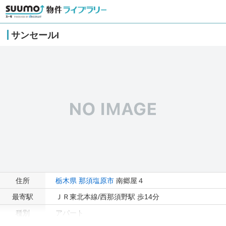
サンセールI
住所
栃木県
那須塩原市
南郷屋４
最寄駅
ＪＲ東北本線/西那須野駅 歩14分
種別
アパート