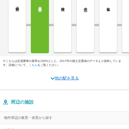
函館
五稜郭
桔梗
大中山
七飯
※こちらは定員乗車の基準を100%とした、2017年の国土交通省のデータより抜粋していま
す。詳細について、
こちら
をご覧ください。
他の駅を見る
周辺の施設
物件周辺の教育・保育から探す