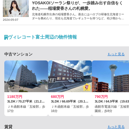
い」と思うようになった街への思いを綴っていただきました。
YOSAKOIソーラン祭りが、一歩踏み出す自信をく
れた――稲場愛香さんの札幌愛。
北海道札幌市出身の稲場愛香さん。過去にはハロプロ研修生北海道リー
ダーを務めたり、現在も北海道でレギュラーを持つなど、幼少期から現
2024-05-07
在までの札幌での思い出や地元愛について伺いました。
ヴィレコート富士周辺の物件情報
中古マンション
もっと見る
1180万円
680万円
790万円
3LDK / 70.27平米（21.25坪）（登記）
3LDK / 66.69平米（20.17坪）（登記）
ＪＲ函館本線「五稜郭」歩
ＪＲ函館本線「五稜郭」歩
函館市電湯川線「五稜
17分
16分
園前」歩8分
賃貸
もっと見る