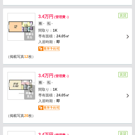
賃貸
3.4万円
(管理費 -)
-
-
敷
礼
間取り：
1K
画像を
専有面積：
24.05㎡
見る
入居時期：
即
（掲載写真
12
枚）
賃貸
3.4万円
(管理費 -)
-
-
敷
礼
間取り：
1K
画像を
専有面積：
24.05㎡
見る
入居時期：
即
（掲載写真
20
枚）
賃貸
3.4万円