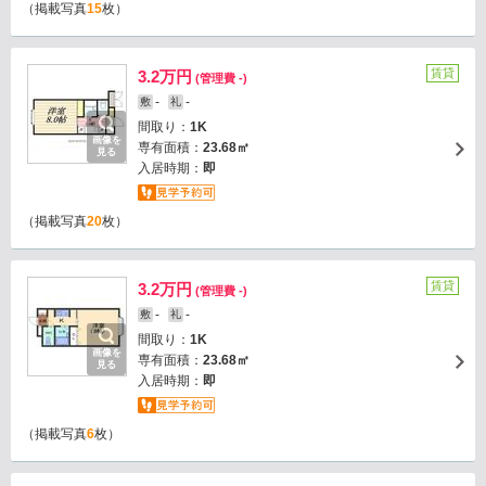
（掲載写真
15
枚）
賃貸
3.2万円
(管理費 -)
-
-
敷
礼
間取り：
1K
画像を
専有面積：
23.68㎡
見る
入居時期：
即
（掲載写真
20
枚）
賃貸
3.2万円
(管理費 -)
-
-
敷
礼
間取り：
1K
画像を
専有面積：
23.68㎡
見る
入居時期：
即
（掲載写真
6
枚）