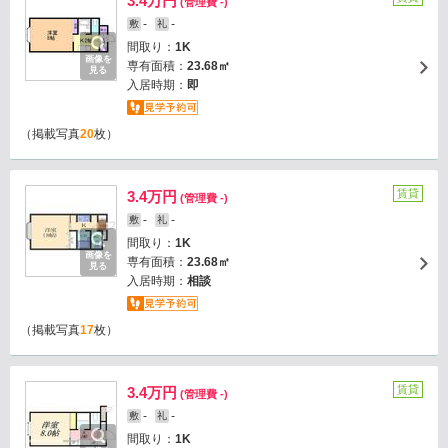
3.4万円
(管理費 -)
-
-
敷
礼
間取り：
1K
画像を
専有面積：
23.68㎡
見る
入居時期：
即
（掲載写真
20
枚）
賃貸
3.4万円
(管理費 -)
-
-
敷
礼
間取り：
1K
画像を
専有面積：
23.68㎡
見る
入居時期：
相談
（掲載写真
17
枚）
賃貸
3.4万円
(管理費 -)
-
-
敷
礼
間取り：
1K