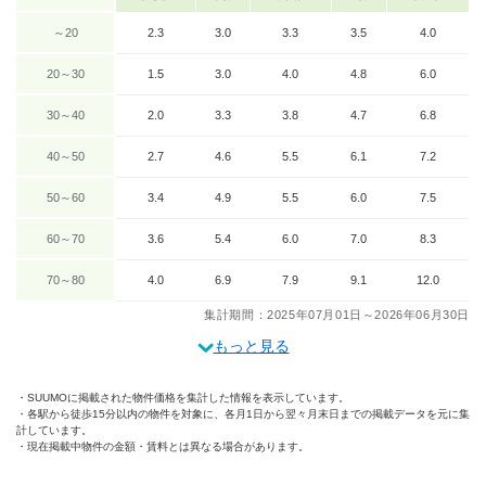
～20
2.3
3.0
3.3
3.5
4.0
20～30
1.5
3.0
4.0
4.8
6.0
30～40
2.0
3.3
3.8
4.7
6.8
40～50
2.7
4.6
5.5
6.1
7.2
50～60
3.4
4.9
5.5
6.0
7.5
60～70
3.6
5.4
6.0
7.0
8.3
70～80
4.0
6.9
7.9
9.1
12.0
集計期間：2025年07月01日～2026年06月30日
もっと見る
SUUMOに掲載された物件価格を集計した情報を表示しています。
各駅から徒歩15分以内の物件を対象に、各月1日から翌々月末日までの掲載データを元に集
計しています。
現在掲載中物件の金額・賃料とは異なる場合があります。