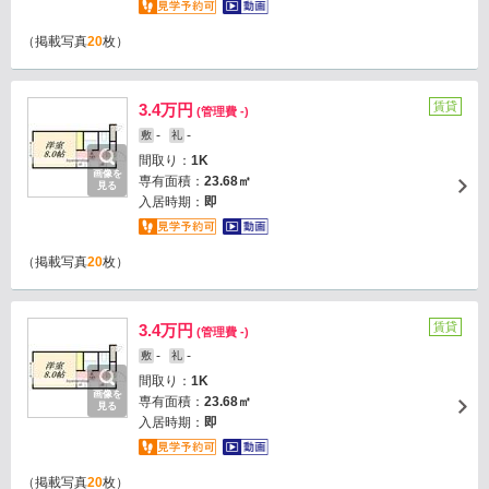
（掲載写真
20
枚）
賃貸
3.4万円
(管理費 -)
-
-
敷
礼
間取り：
1K
画像を
専有面積：
23.68㎡
見る
入居時期：
即
（掲載写真
20
枚）
賃貸
3.4万円
(管理費 -)
-
-
敷
礼
間取り：
1K
画像を
専有面積：
23.68㎡
見る
入居時期：
即
（掲載写真
20
枚）