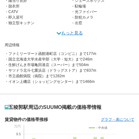
陽当り良好
シューズボックス
脱衣所
駐輪場
CATV
光ファイバー
即入居可
防犯カメラ
独立型キッチン
出窓
もっと見る
周辺情報
ファミリーマート函館港町店（コンビニ）まで177m
国立北海道大学水産学部（大学・短大）まで246m
生鮮げんき市場亀田港店（スーパー）まで504m
サツドラ北斗七重浜店（ドラッグストア）まで837m
市立函館病院（病院）まで1282m
イオン上磯店（ショッピングセンター）まで1466m
五稜郭駅周辺のSUUMO掲載の価格帯情報
賃貸物件の価格帯推移
グラフ・表について
万円
：中央値
9.5