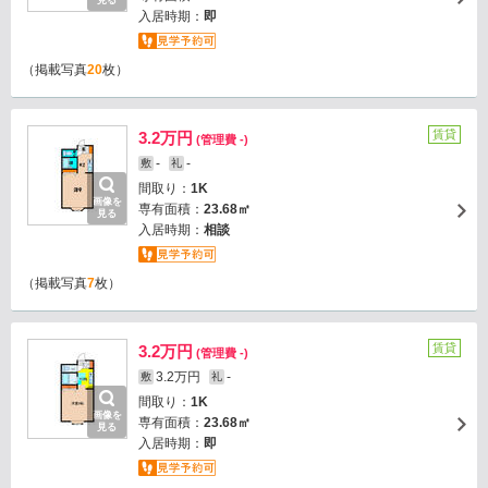
見る
入居時期：
即
（掲載写真
20
枚）
賃貸
3.2万円
(管理費 -)
-
-
敷
礼
間取り：
1K
画像を
専有面積：
23.68㎡
見る
入居時期：
相談
（掲載写真
7
枚）
賃貸
3.2万円
(管理費 -)
3.2万円
-
敷
礼
間取り：
1K
画像を
専有面積：
23.68㎡
見る
入居時期：
即