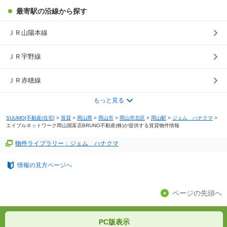
最寄駅の沿線から探す
ＪＲ山陽本線
ＪＲ宇野線
ＪＲ赤穂線
もっと見る
SUUMO[不動産/住宅]
>
賃貸
>
岡山県
>
岡山市
>
岡山市北区
>
岡山駅
>
ジェム ハナクマ
>
エイブルネットワーク岡山国富店BRUNO不動産(株)が提供する賃貸物件情報
物件ライブラリー：ジェム ハナクマ
情報の見方ページへ
ページの先頭へ
PC版表示