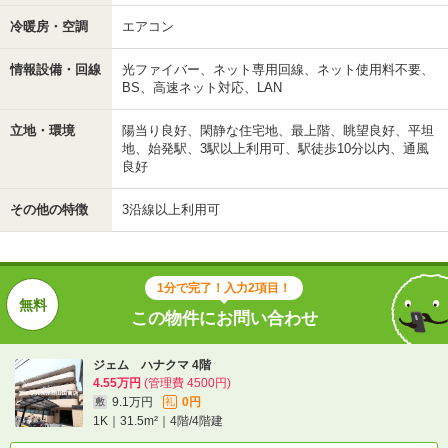
冷暖房・空調
エアコン
情報設備・回線
光ファイバー、ネット専用回線、ネット使用料不要、
BS、高速ネット対応、LAN
立地・環境
陽当り良好、閑静な住宅地、最上階、眺望良好、平坦
地、始発駅、3駅以上利用可、駅徒歩10分以内、通風
良好
その他の特徴
3沿線以上利用可
1分で完了！入力2項目！
この物件にお問い合わせ
ジェム ハナクマ 4階
4.55万円
(管理費 4500円)
9.1万円
0円
敷
礼
1K｜31.5m²｜4階/4階建