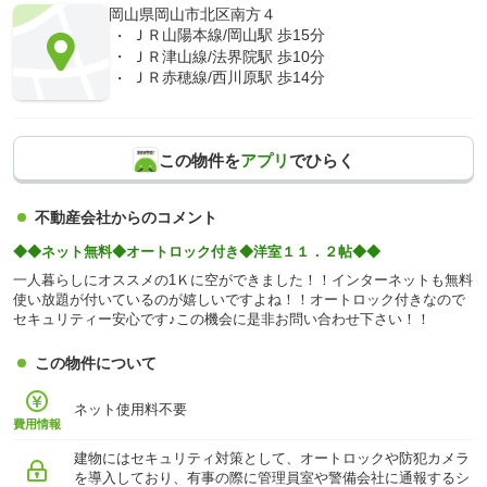
岡山県岡山市北区南方４
ＪＲ山陽本線/岡山駅 歩15分
ＪＲ津山線/法界院駅 歩10分
ＪＲ赤穂線/西川原駅 歩14分
この物件を
アプリ
でひらく
不動産会社からのコメント
◆◆ネット無料◆オートロック付き◆洋室１１．２帖◆◆
一人暮らしにオススメの1Ｋに空ができました！！インターネットも無料
使い放題が付いているのが嬉しいですよね！！オートロック付きなので
セキュリティー安心です♪この機会に是非お問い合わせ下さい！！
この物件について
ネット使用料不要
費用情報
建物にはセキュリティ対策として、オートロックや防犯カメラ
を導入しており、有事の際に管理員室や警備会社に通報するシ