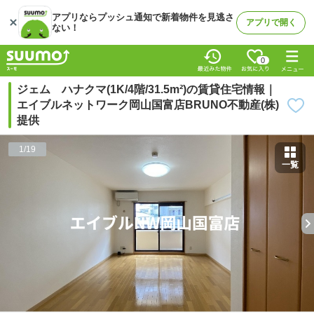
アプリならプッシュ通知で新着物件を見逃さ
アプリで開く
ない！
0
ジェム ハナクマ(1K/4階/31.5m²)の賃貸住宅情報｜
エイブルネットワーク岡山国富店BRUNO不動産(株)
提供
1
/
19
一覧