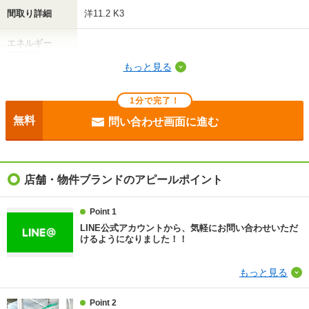
間取り詳細
洋11.2 K3
エネルギー
-
消費性能
もっと見る
断熱性能
-
1分で完了！
目安光熱費
-
無料
問い合わせ画面に進む
駐車場
-
入居
即
店舗・物件ブランドのアピールポイント
条件
-
Point 1
LINE公式アカウントから、気軽にお問い合わせいただ
契約期間
普通借家 2年
けるようになりました！！
損保
1.7万円2年
もっと見る
保証会社
全保連利用必 初回契約時：50％、更新時：10，000円
Point 2