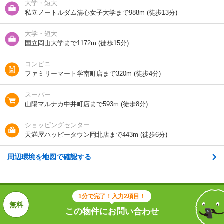
大学・短大
ＪＲ赤穂線/西川原駅 歩14分
私立ノートルダム清心女子大学まで988m (徒歩13分)
大学・短大
国立岡山大学まで1172m (徒歩15分)
1分で完了！入力2項目！
この物件にお問い合わせ
コンビニ
ファミリーマート学南町店まで320m (徒歩4分)
ジェム ハナクマ 4階
スーパー
4.55万円
(管理費 4500円)
山陽マルナカ中井町店まで593m (徒歩8分)
9.1万円
0円
敷
礼
1K｜31.5m²｜4階/4階建
ショッピングセンター
天満屋ハッピータウン岡北店まで443m (徒歩6分)
空室状況を問い合わせ
周辺環境を地図で確認する
詳細について
間取り・設備を
実際に
見学したい
問い合わせ
問い合わせ
1分で完了！入力2項目！
不動産会社に相談したい
この物件にお問い合わせ