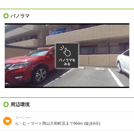
敷金（保証金）
9.1万円
礼金（敷引・償
パノラマ
-
却金）
間取り / 専有面
1K
/
31.5m²
積
種別 / 構造
マンション
/
鉄筋コン
築年 / 築年月
築22年
/
2005年3月
階建
4階/4階建
向き
南東
住所
岡山県岡山市北区南方４
周辺環境
地図を見る
スーパー
ら・む～マート岡山大和町店まで464m (徒歩6分)
交通
ＪＲ山陽本線/岡山駅 歩15分
ＪＲ津山線/法界院駅 歩10分