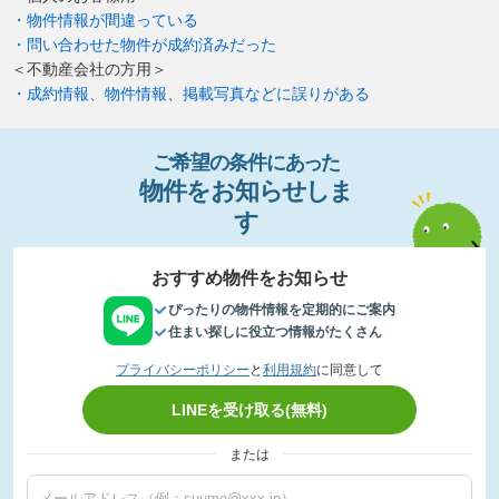
・物件情報が間違っている
・問い合わせた物件が成約済みだった
＜不動産会社の方用＞
・成約情報、物件情報、掲載写真などに誤りがある
ご希望の条件
に
あっ
た
物件
を
お
知
らせし
ま
す
おすすめ物件をお知らせ
ぴったりの物件情報を定期的にご案内
住まい探しに役立つ情報がたくさん
プライバシーポリシー
と
利用規約
に同意して
LINEを受け取る(無料)
または