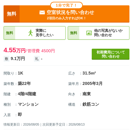
1分で完了！
空室状況を問い合わせ
無料
2項目のみ入力すればOK！
実際に
他の写真がないか
無料
無料
見学したい
問い合わせ
4.55
万円
管理費
4500円
初期費用について
問い合わせ
9.1万円
-
敷
礼
1K
31.5m²
間取り
：
広さ
：
築22年
2005年3月
築年数
：
築年月
：
4階/4階建
南東
階建
：
向き
：
マンション
鉄筋コン
種別
：
構造
：
即
入居
：
情報更新日：2026/08/05｜次回更新予定日：2026/08/13