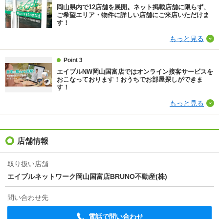
岡山県内で12店舗を展開。ネット掲載店舗に限らず、
ほか初期費用
合計2.2万円（内訳：鍵交換代 22000円税込）
ご希望エリア・物件に詳しい店舗にご来店いただけま
す！
その他諸費用
-
もっと見る
情報更新日
2026/08/05
Point 3
エイブルNW岡山国富店ではオンライン接客サービスを
次回更新予定日
2026/08/13
おこなっております！おうちでお部屋探しができま
す！
物件備考
巡回管理/お気軽に御問合せ下さいませ。
もっと見る
店舗情報
取り扱い店舗
エイブルネットワーク岡山国富店BRUNO不動産(株)
問い合わせ先
電話で問い合わせ