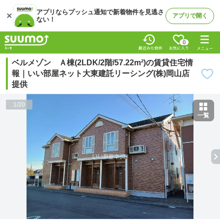
アプリならプッシュ通知で新着物件を見逃さ
アプリで開く
ない！
0
ベルメゾン Ａ棟(2LDK/2階/57.22m²)の賃貸住宅情
報｜いい部屋ネット大東建託リーシング(株)岡山店
提供
1
/
20
一覧