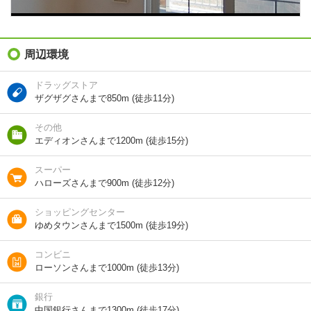
向き
南
住所
岡山県瀬戸内市邑久町豊原
周辺環境
地図を見る
ドラッグストア
ザグザグさんまで850m (徒歩11分)
交通
ＪＲ赤穂線/邑久駅 バス5分 (バス停)豊安 歩4分
その他
エディオンさんまで1200m (徒歩15分)
1分で完了！入力2項目！
スーパー
ハローズさんまで900m (徒歩12分)
この物件にお問い合わせ
ショッピングセンター
ベルメゾン Ａ棟 2階
ゆめタウンさんまで1500m (徒歩19分)
5.1万円
(管理費 2000円)
0円
0円
敷
礼
コンビニ
2LDK｜57.22m²｜2階/2階建
ローソンさんまで1000m (徒歩13分)
空室状況を問い合わせ
銀行
中国銀行さんまで1300m (徒歩17分)