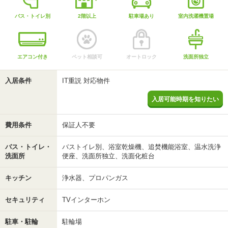
バス・トイレ別
2階以上
駐車場あり
室内洗濯機置場
エアコン付き
ペット相談可
オートロック
洗面所独立
入居条件
IT重説 対応物件
入居可能時期を知りたい
費用条件
保証人不要
バス・トイレ・
バストイレ別、浴室乾燥機、追焚機能浴室、温水洗浄
洗面所
便座、洗面所独立、洗面化粧台
キッチン
浄水器、プロパンガス
セキュリティ
TVインターホン
駐車・駐輪
駐輪場