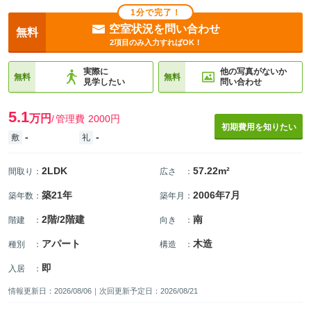
1分で完了！
空室状況を問い合わせ
無料
2項目のみ入力すればOK！
実際に
他の写真がないか
無料
無料
見学したい
問い合わせ
5.1
万円
管理費
2000円
初期費用を知りたい
-
-
敷
礼
2LDK
57.22m²
間取り
：
広さ
：
築21年
2006年7月
築年数
：
築年月
：
2階/2階建
南
階建
：
向き
：
アパート
木造
種別
：
構造
：
即
入居
：
情報更新日：2026/08/06｜次回更新予定日：2026/08/21