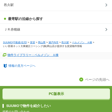
邑久駅
最寄駅の沿線から探す
ＪＲ赤穂線
SUUMO[不動産/住宅]
>
賃貸
>
岡山県
>
瀬戸内市
>
邑久駅
>
ベルメゾン Ａ棟
>
いい部屋ネット大東建託リーシング(株)岡山店が提供する賃貸物件情報
物件ライブラリー：ベルメゾン Ａ棟
情報の見方ページへ
ページの先頭へ
PC版表示
SUUMOで物件を紹介したい
掲載のお問い合わせ