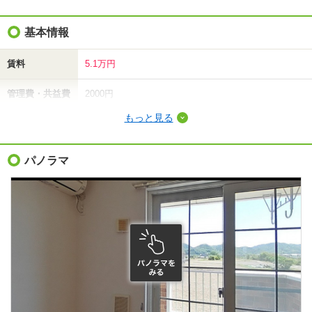
基本情報
賃料
5.1万円
管理費・共益費
2000円
もっと見る
敷金（保証金）
-
礼金（敷引・償
パノラマ
-
却金）
間取り / 専有面
2LDK
/
57.22m²
積
種別 / 構造
アパート
/
木造
築年 / 築年月
築21年
/
2006年7月
階建
2階/2階建