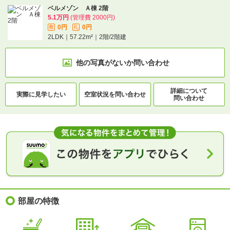
ベルメゾン Ａ棟 2階
5.1万円
(管理費 2000円)
0円
0円
敷
礼
2LDK｜57.22m²｜2階/2階建
他の写真がないか
問い合わせ
詳細について
実際に
見学したい
空室状況を
問い合わせ
問い合わせ
部屋の特徴