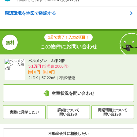
詳細について
間取り・設備を
実際に
見学したい
問い合わせ
問い合わせ
周辺環境を地図で確認する
不動産会社に相談したい
1分で完了！入力2項目！
電話で問い合わせ
この物件にお問い合わせ
ベルメゾン Ａ棟 2階
5.1万円
(管理費 2000円)
0円
0円
敷
礼
2LDK｜57.22m²｜2階/2階建
空室状況を問い合わせ
詳細について
周辺環境について
実際に
見学したい
問い合わせ
問い合わせ
不動産会社に相談したい