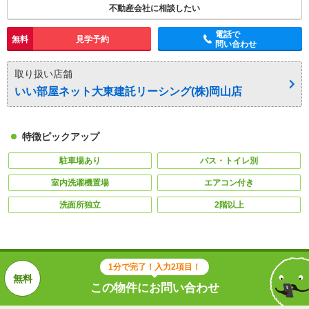
不動産会社に相談したい
電話で
無料
見学予約
問い合わせ
取り扱い店舗
いい部屋ネット大東建託リーシング(株)岡山店
特徴ピックアップ
駐車場あり
バス・トイレ別
室内洗濯機置場
エアコン付き
洗面所独立
2階以上
1分で完了！入力2項目！
この物件にお問い合わせ