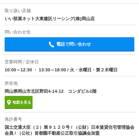
条件
-
取り扱い店舗
いい部屋ネット大東建託リーシング(株)岡山店
損保
要
問い合わせ先
保証会社
保証会社利用必 契約時保証委託料：２２，０００円／
月額保証委託料：賃料総額の２．２％又は５．５％
電話で問い合わせ
ほか初期費用
-
営業時間 / 定休日
その他諸費用
町内会費（月額） 625円
10:00～12:30 ・ 13:30～18:00
/
火・水曜日・第２木曜日
情報更新日
2026/08/06
所在地
岡山県岡山市北区野田4-14-12 コンダビル1階
次回更新予定日
2026/08/21
地図を見る
物件備考
退去時クリーニング費用￥70000が契約時必要。貸主
インボイス登録あり/更新事務手数料22000円/ruumサ
ポート費用（月額）1980円
免許番号
国土交通大臣（２）第９１２０号 / （公財）日本賃貸住宅管理協会
会員 / （公社）首都圏不動産公正取引協議会加盟