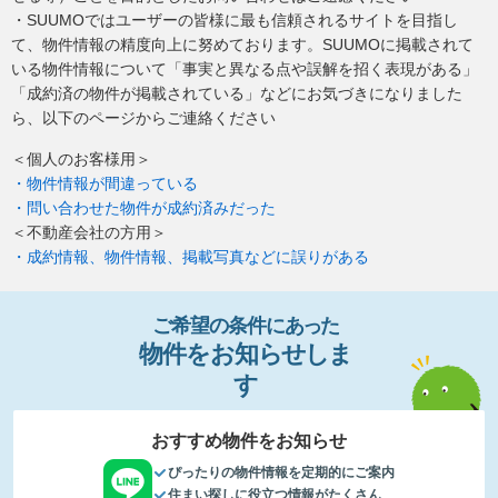
・SUUMOではユーザーの皆様に最も信頼されるサイトを目指し
て、物件情報の精度向上に努めております。SUUMOに掲載されて
いる物件情報について「事実と異なる点や誤解を招く表現がある」
「成約済の物件が掲載されている」などにお気づきになりました
ら、以下のページからご連絡ください
＜個人のお客様用＞
・物件情報が間違っている
・問い合わせた物件が成約済みだった
＜不動産会社の方用＞
・成約情報、物件情報、掲載写真などに誤りがある
ご希望の条件
に
あっ
た
物件
を
お
知
らせし
ま
す
おすすめ物件をお知らせ
ぴったりの物件情報を定期的にご案内
住まい探しに役立つ情報がたくさん