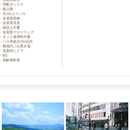
宅配ボックス
最上階
3口以上コンロ
全居室収納
全居室洋室
保証人不要
全居室フローリング
ネット使用料不要
バス停徒歩3分以内
敷地内ごみ置き場
洗面所にドア
BS
高齢者歓迎