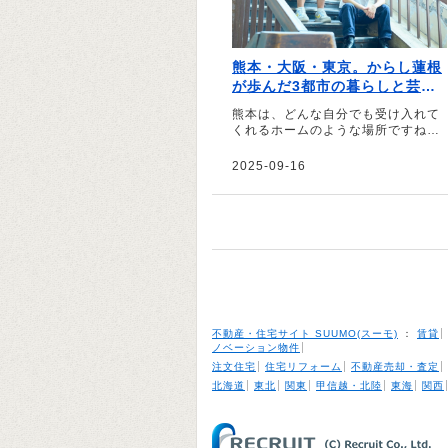
熊本・大阪・東京。からし蓮根
が歩んだ3都市の暮らしと芸人
道
熊本は、どんな自分でも受け入れて
くれるホームのような場所ですね―
―。そう話すのは、熊本県出身のお
笑いコンビ・からし蓮根のおふた
2025-09-16
り。今年の春に大阪から上京したお
二人に、学生時代を過ごした熊本、
芸人としてのキャリアをスタートし
た大阪、「安定以上」を求めて上京
した東京での思い出や思いを伺いま
した。
不動産・住宅サイト SUUMO(スーモ)
：
賃貸
ノベーション物件
注文住宅
住宅リフォーム
不動産売却・査定
北海道
東北
関東
甲信越・北陸
東海
関西