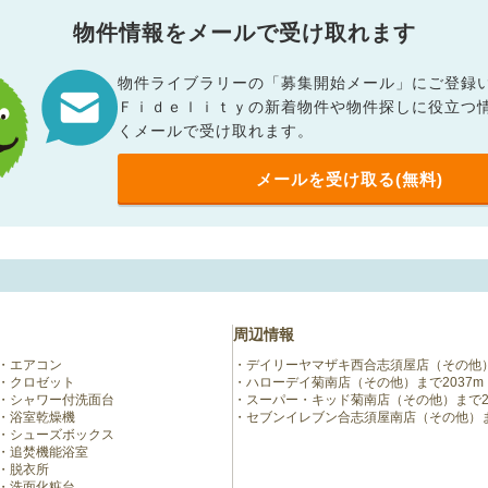
物件情報をメールで受け取れます
物件ライブラリーの「募集開始メール」にご登録
Ｆｉｄｅｌｉｔｙの新着物件や物件探しに役立つ
くメールで受け取れます。
メールを受け取る(無料)
周辺情報
エアコン
デイリーヤマザキ西合志須屋店（その他）
クロゼット
ハローデイ菊南店（その他）まで2037m
シャワー付洗面台
スーパー・キッド菊南店（その他）まで21
浴室乾燥機
セブンイレブン合志須屋南店（その他）ま
シューズボックス
追焚機能浴室
脱衣所
洗面化粧台