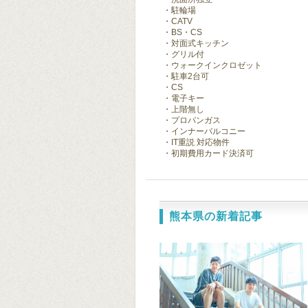
駐輪場
CATV
BS・CS
対面式キッチン
グリル付
ウォークインクロゼット
駐車2台可
CS
電子キー
上階無し
プロパンガス
インナーバルコニー
IT重説 対応物件
初期費用カード決済可
熊本県の新着記事