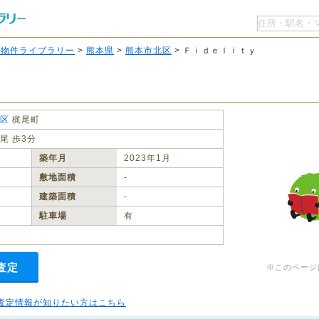
O物件ライブラリー
>
熊本県
>
熊本市北区
> Ｆｉｄｅｌｉｔｙ
区
梶尾町
尾 歩3分
築年月
2023年1月
敷地面積
‐
建築面積
‐
駐車場
有
査定
※このページ
査定情報が知りたい方はこちら