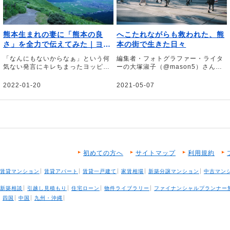
熊本生まれの妻に「熊本の良
へこたれながらも救われた、熊
さ」を全力で伝えてみた｜ヨッ
本の街で生きた日々
ピー
「なんにもないからなぁ」という何
編集者・フォトグラファー・ライタ
気ない発言にキレちまったヨッピー
ーの大塚淑子（@mason5）さん
さん。里帰り出産で帰省した奥さま
に、大学進学を機に住み始めた「熊
の地元の熊本市内・県内の見どころ
本」の街の魅力、思い出を綴ってい
2022-01-20
2021-05-07
を、短期ながら滞在したから分かる
ただきました。愛すべき街のお店も
市内の暮らしから、飲食・サウナ・
たっぷり紹介いただいています。素
観光地の良さまでたっぷり執筆いた
敵な熊本の風景写真とともにお楽し
だきました。
みください。
初めての方へ
サイトマップ
利用規約
賃貸マンション
賃貸アパート
賃貸一戸建て
家賃相場
新築分譲マンション
中古マン
新築相談
引越し見積もり
住宅ローン
物件ライブラリー
ファイナンシャルプランナー
四国
中国
九州・沖縄