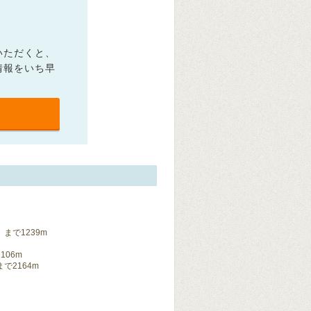
いただくと、
情報をいち早
まで1239m
06m
で2164m