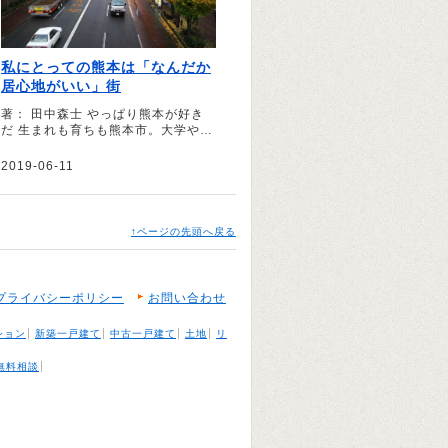
私にとっての熊本は「なんだか
居心地がいい」街
著： 田中森士 やっぱり熊本が好き
だ 生まれも育ちも熊本市。大学や就
職で何度か外に出たが、今は同市で
暮らしている。なぜ熊本市で暮らし
2019-06-11
ているのか。この原稿を書くにあた
って、自宅からほど近いスーパー銭
湯の「源泉風呂」に浸かりながら、
今一度よく考えてみた。 ・両親が暮
↑ページの先頭へ戻る
らしている ・肉や野菜など物価が比
較的安い ・カフェが空いている ・
カフェの隣の席との間隔が広い ・自
然が近い ・スーパー銭湯が多い ・
プライバシーポリシー
お問い合わせ
人が明るい 少し熱めの源泉に浸かっ
ていた約10分間でざっと思いついた
ション
新築一戸建て
中古一戸建て
土地
リ
のは、以上の理由だ。そしてこれら
を一言でくくると、「なんだか居心
無料相談
地がいいから」ということになる。
人や経済など、あらゆるものが集中
する…