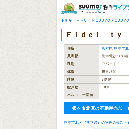
不動産・住宅サイト SUUMO
>
SUUM
Ｆｉｄｅｌｉｔｙ
住所
熊本県
熊本市北
最寄駅
熊本電鉄バス/梶
種別
アパート
構造
軽量鉄骨
階建
2階建
総戸数
10戸
バルコニー面積
‐
熊本市北区の不動産売却・
熊本市北区（熊本県）の物件の売却・