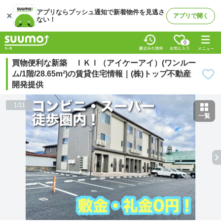
アプリならプッシュ通知で新着物件を見逃さ
アプリで開く
ない！
0
買物便利な新築 ＩＫＩ（アイケーアイ）(ワンルー
ム/1階/28.65m²)の賃貸住宅情報｜(株)トップ不動産
開発提供
1
/
11
一覧