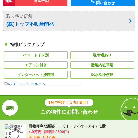
無料
見学予約
問い合わせ
取り扱い店舗
(株)トップ不動産開発
特徴ピックアップ
バス・トイレ別
駐車場あり
エアコン付き
敷地内駐車場
インターネット接続可
温水洗浄便座
1分で完了！入力2項目！
この物件にお問い合わせ
買物便利な新築 ＩＫＩ（アイケーアイ） 1階
4.9万円
(管理費 3500円)
0円
0円
敷
礼