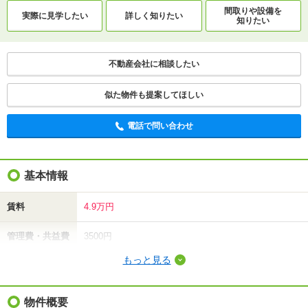
間取りや設備を
実際に
見学したい
詳しく知りたい
知りたい
不動産会社に相談したい
似た物件も提案してほしい
電話で問い合わせ
基本情報
賃料
4.9万円
管理費・共益費
3500円
もっと見る
敷金（保証金）
-
礼金（敷引・償
物件概要
-
却金）