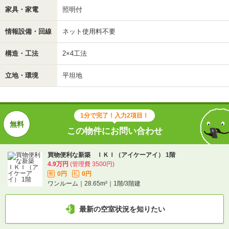
家具・家電
照明付
情報設備・回線
ネット使用料不要
構造・工法
2×4工法
立地・環境
平坦地
1分で完了！入力2項目！
この物件にお問い合わせ
買物便利な新築 ＩＫＩ（アイケーアイ） 1階
4.9万円
(管理費 3500円)
0円
0円
敷
礼
ワンルーム｜28.65m²｜1階/3階建
最新の空室状況を知りたい