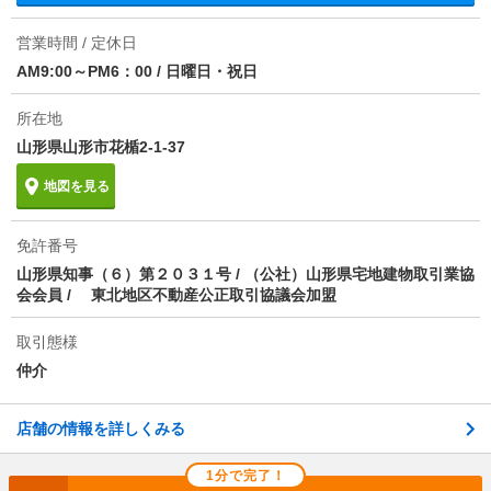
の100％ 月額引落手数料賃料等の1％
営業時間 / 定休日
1分で完了！入力2項目！
仲介手数料
1ヶ月
AM9:00～PM6：00
/
日曜日・祝日
この物件にお問い合わせ
情報更新日
2026/08/05
所在地
買物便利な新築 ＩＫＩ（アイケーアイ） 1階
山形県山形市花楯2-1-37
4.9万円
(管理費 3500円)
次回更新予定日
2026/08/20
0円
0円
敷
礼
地図を見る
ワンルーム｜28.65m²｜1階/3階建
物件備考
安心入居サポート16500円/消毒施工費17600円/インタ
ーネット初期設定費5500円
最新の空室状況を知りたい
免許番号
山形県知事（６）第２０３１号 / （公社）山形県宅地建物取引業協
会会員 / 東北地区不動産公正取引協議会加盟
間取りや設備を
実際に
見学したい
詳しく知りたい
知りたい
取引態様
仲介
不動産会社に相談したい
店舗の情報を詳しくみる
電話で問い合わせ
1分で完了！