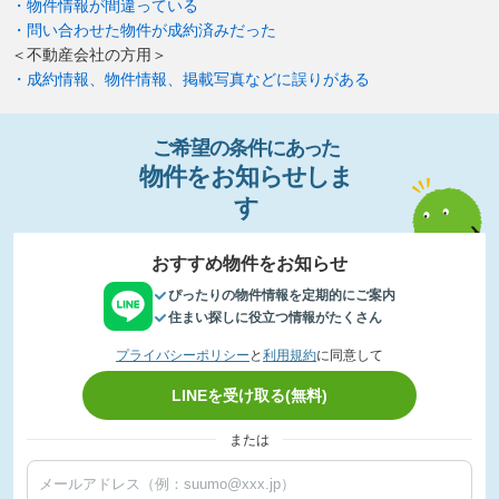
・物件情報が間違っている
・問い合わせた物件が成約済みだった
＜不動産会社の方用＞
・成約情報、物件情報、掲載写真などに誤りがある
ご希望の条件
に
あっ
た
物件
を
お
知
らせし
ま
す
おすすめ物件をお知らせ
ぴったりの物件情報を定期的にご案内
住まい探しに役立つ情報がたくさん
プライバシーポリシー
と
利用規約
に同意して
LINEを受け取る(無料)
または