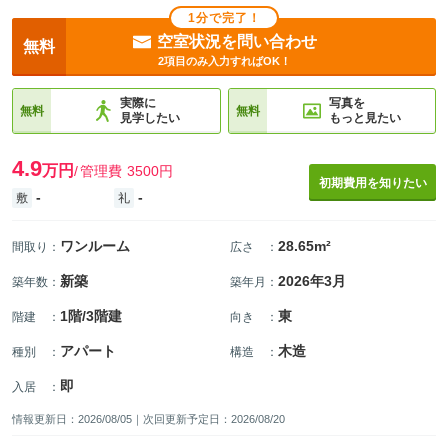
1分で完了！
空室状況を問い合わせ
無料
2項目のみ入力すればOK！
実際に
写真を
無料
無料
見学したい
もっと見たい
4.9
万円
管理費
3500円
初期費用を知りたい
-
-
敷
礼
ワンルーム
28.65m²
間取り
：
広さ
：
新築
2026年3月
築年数
：
築年月
：
1階/3階建
東
階建
：
向き
：
アパート
木造
種別
：
構造
：
即
入居
：
情報更新日：2026/08/05｜次回更新予定日：2026/08/20