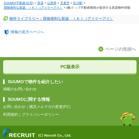
SUUMO[不動産/住宅]
>
賃貸
>
山形県
>
天童市
>
乱川駅
>
買物便利な新築 ＩＫＩ（アイケーアイ）
>
(株)トップ不動産開発が提供する賃貸物件情報
物件ライブラリー：買物便利な新築 ＩＫＩ（アイケーアイ）
情報の見方ページへ
ページの先頭へ
PC版表示
SUUMOで物件を紹介したい
掲載のお問い合わせ
SUUMOに関する情報
お問い合わせ
｜
購読メルマガの変更(PC)
利用規約
｜
プライバシーポリシー