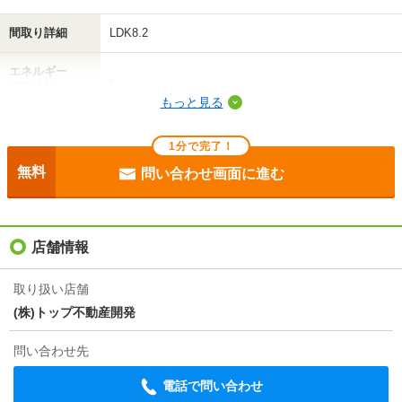
間取り詳細
LDK8.2
間取り / 専有面
ワンルーム
/
28.65m²
積
エネルギー
-
消費性能
種別 / 構造
アパート
/
木造
もっと見る
断熱性能
-
築年 / 築年月
新築
/
2026年3月
1分で完了！
目安光熱費
-
階建
1階/3階建
無料
問い合わせ画面に進む
駐車場
敷地内4400円
総戸数
15戸
入居
即
店舗情報
向き
東
条件
-
住所
山形県天童市北久野本１
取り扱い店舗
(株)トップ不動産開発
地図を見る
契約期間
普通借家 2年
問い合わせ先
損保
2万円2年
交通
ＪＲ奥羽本線/乱川駅 歩20分
電話で問い合わせ
保証会社
オリコフォレントインシュア利用必 初回保証料賃料等