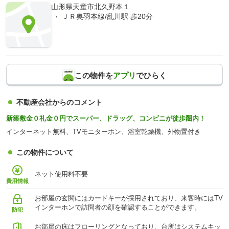
山形県天童市北久野本１
ＪＲ奥羽本線/乱川駅 歩20分
この物件を
アプリ
でひらく
不動産会社からのコメント
新築敷金０礼金０円でスーパー、ドラッグ、コンビニが徒歩圏内！
インターネット無料、TVモニターホン、浴室乾燥機、外物置付き
この物件について
ネット使用料不要
費用情報
お部屋の玄関にはカードキーが採用されており、来客時にはTV
インターホンで訪問者の顔を確認することができます。
防犯
お部屋の床はフローリングとなっており、台所はシステムキッ