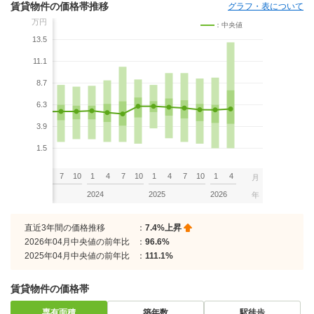
賃貸物件の価格帯推移
グラフ・表について
万円
：中央値
13.5
11.1
8.7
6.3
3.9
1.5
7
10
1
4
7
10
1
4
7
10
1
4
7
10
1
4
月
2023
2024
2025
2026
年
直近3年間の価格推移
：
7.4%上昇
2026年04月中央値の前年比
：
96.6%
2025年04月中央値の前年比
：
111.1%
賃貸物件の価格帯
専有面積
築年数
駅徒歩