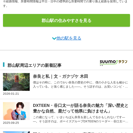
※経路情報、所要時間情報は平日・日中の標準的な所要時間での乗り換え経路を採用していま
す。
郡山駅の住みやすさを見る
他の駅を見る
郡山駅周辺エリアの新着記事
奈良と私｜文・ガクヅケ 木田
僕はその時に、このでかい奈良の歴史の中に、僕の小さな人生も確かに
入っている。と強く感じました――。そう話すのは、お笑いコンビ・ガ
クヅケの木田さん。生まれてから19年住んだ奈良の街について、個人的
2026-01-21
な記憶、他の街に移り住んだ後の奈良への気持ちについて綴っていただ
きました。
DXTEEN・谷口太一が語る奈良の魅力「深い歴史と
豊かな自然、鹿だって他県に負けません」
この歳になって、いまいちばん奈良を楽しんでるかもしれないです―
―。そう話すのは、ボーイズグループDXTEENのリーダー・谷口太一さ
2025-09-25
ん。地元・奈良県での思い出や幼少時代によく訪れていた場所、大人に
なって感じた奈良の魅力など、たっぷり語っていただきました。