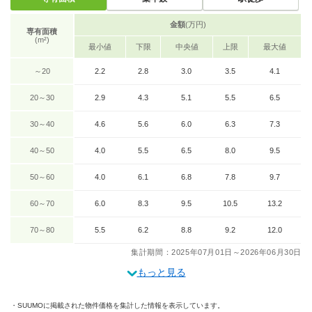
金額
(万円)
専有面積
(m²)
最小値
下限
中央値
上限
最大値
～20
2.2
2.8
3.0
3.5
4.1
20～30
2.9
4.3
5.1
5.5
6.5
30～40
4.6
5.6
6.0
6.3
7.3
40～50
4.0
5.5
6.5
8.0
9.5
50～60
4.0
6.1
6.8
7.8
9.7
60～70
6.0
8.3
9.5
10.5
13.2
70～80
5.5
6.2
8.8
9.2
12.0
集計期間：2025年07月01日～2026年06月30日
もっと見る
SUUMOに掲載された物件価格を集計した情報を表示しています。