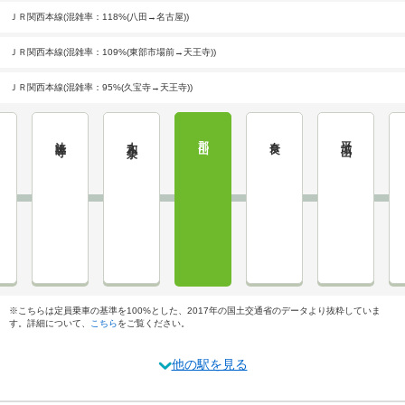
ＪＲ関西本線(混雑率：118%(八田→名古屋))
ＪＲ関西本線(混雑率：109%(東部市場前→天王寺))
ＪＲ関西本線(混雑率：95%(久宝寺→天王寺))
法隆寺
大和小泉
郡山
奈良
平城山
※こちらは定員乗車の基準を100%とした、2017年の国土交通省のデータより抜粋していま
す。詳細について、
こちら
をご覧ください。
他の駅を見る