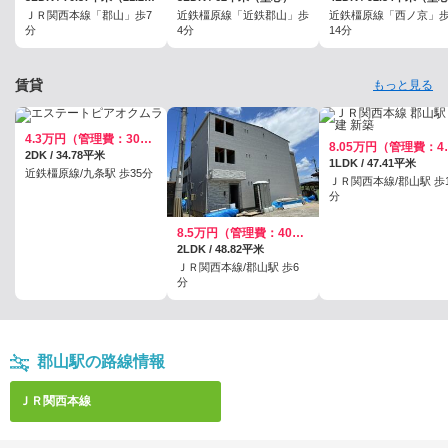
ＪＲ関西本線「郡山」歩7
近鉄橿原線「近鉄郡山」歩
近鉄橿原線「西ノ京」
分
4分
14分
賃貸
もっと見る
4.3万円（管理費：3000円）
8.05万
2DK / 34.78平米
1LDK / 47.41平米
近鉄橿原線/九条駅 歩35分
ＪＲ関西本線/郡山駅 歩1
分
8.5万円（管理費：4000円）
2LDK / 48.82平米
ＪＲ関西本線/郡山駅 歩6
分
郡山駅の路線情報
ＪＲ関西本線