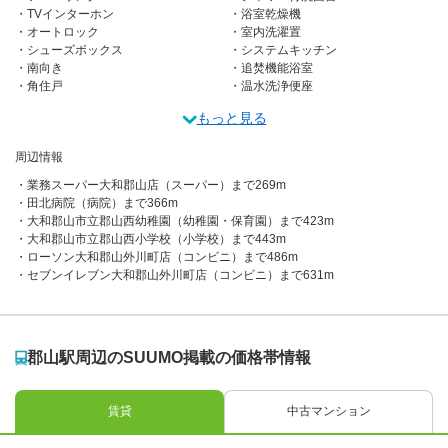
TVインターホン
浴室乾燥機
オートロック
室内洗濯置
シューズボックス
システムキッチン
南向き
追焚機能浴室
角住戸
温水洗浄便座
もっと見る
周辺情報
業務スーパー大和郡山店（スーパー）まで269m
田北病院（病院）まで366m
大和郡山市立郡山西幼稚園（幼稚園・保育園）まで423m
大和郡山市立郡山西小学校（小学校）まで443m
ローソン大和郡山外川町店（コンビニ）まで486m
セブンイレブン大和郡山外川町店（コンビニ）まで631m
郡山駅周辺のSUUMO掲載の価格帯情報
賃貸
中古マンション