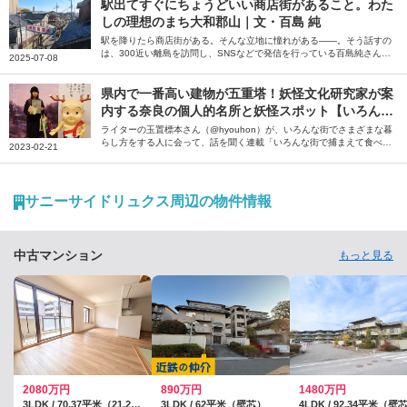
駅出てすぐにちょうどいい商店街があること。わた
しの理想のまち大和郡山｜文・百島 純
駅を降りたら商店街がある。そんな立地に憧れがある――。そう話すの
は、300近い離島を訪問し、SNSなどで発信を行っている百島純さん。
2025-07-08
現在お住まいの「柳町商店街」を擁する奈良県大和郡山市について、商
店街から広がるその魅力を綴っていただきました。
県内で一番高い建物が五重塔！妖怪文化研究家が案
内する奈良の個人的名所と妖怪スポット【いろんな
街で捕まえて食べる】
ライターの玉置標本さん（@hyouhon）が、いろんな街でさまざまな暮
らし方をする人に会って、話を聞く連載「いろんな街で捕まえて食べ
2023-02-21
る」。今回は、奈良市に10年以上住んでいる妖怪文化研究家の木下昌美
（まさみ）にお話を伺いました。
サニーサイドリュクス周辺の物件情報
中古マンション
もっと見る
2080万円
890万円
1480万円
3LDK / 70.37平米（21.28坪）（壁芯）
3LDK / 62平米（壁芯）
4LDK / 92.34平米（壁