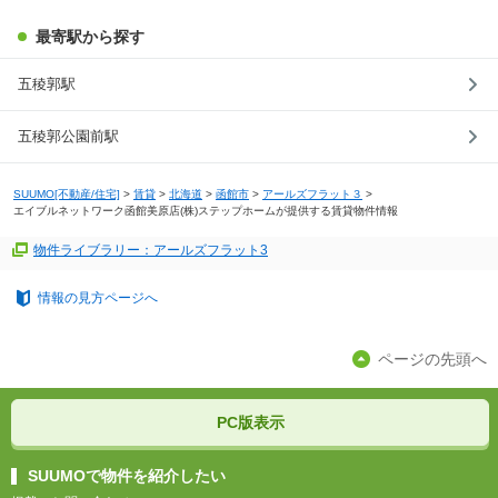
最寄駅から探す
五稜郭駅
五稜郭公園前駅
SUUMO[不動産/住宅]
>
賃貸
>
北海道
>
函館市
>
アールズフラット３
>
エイブルネットワーク函館美原店(株)ステップホームが提供する賃貸物件情報
物件ライブラリー：アールズフラット3
情報の見方ページへ
ページの先頭へ
PC版表示
SUUMOで物件を紹介したい