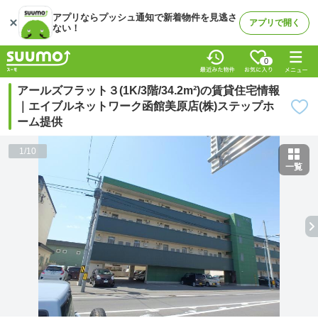
アプリならプッシュ通知で新着物件を見逃さ
アプリで開く
ない！
0
アールズフラット３(1K/3階/34.2m²)の賃貸住宅情報
｜エイブルネットワーク函館美原店(株)ステップホ
ーム提供
1
/
10
一覧