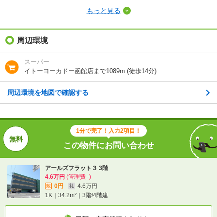
もっと見る
敷金（保証金）
-
礼金（敷引・償
周辺環境
4.6万円
却金）
スーパー
間取り / 専有面
1K
/
34.2m²
イトーヨーカドー函館店まで1089m (徒歩14分)
積
周辺環境を地図で確認する
種別 / 構造
アパート
/
鉄骨
築年 / 築年月
築17年
/
2009年12月
1分で完了！入力2項目！
階建
3階/4階建
この物件にお問い合わせ
向き
北
アールズフラット３ 3階
4.6万円
(管理費 -)
住所
北海道函館市富岡町２
0円
4.6万円
敷
礼
1K｜34.2m²｜3階/4階建
地図を見る