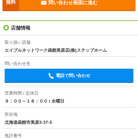
無料
問い合わせ画面に進む
駐車場
敷地内3000円
入居
即
店舗情報
条件
単身者可/二人入居可
取り扱い店舗
エイブルネットワーク函館美原店(株)ステップホーム
契約期間
普通借家 2年
問い合わせ先
損保
1.46万円2年
電話で問い合わせ
保証会社
保証会社利用必 実費（初回保証委託料：賃料合計の5
0％・月額保証料：賃料合計の1.08％）
営業時間 / 定休日
ほか初期費用
-
９：００～１８：００
/
水曜日
その他諸費用
24時間管理費1100円
所在地
北海道函館市美原3-37-5
情報更新日
2026/08/05
免許番号
次回更新予定日
2026/08/13