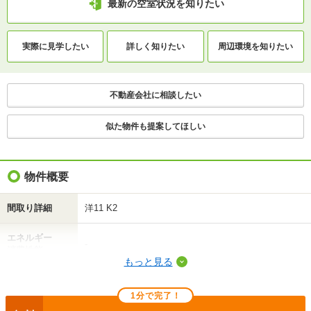
最新の空室状況を知りたい
交通
函館バス/富岡 歩2分
ＪＲ函館本線/五稜郭駅 歩28分
函館市電湯川線/五稜郭公園前駅 歩30分
実際に
見学したい
詳しく知りたい
周辺環境を
知りたい
1分で完了！入力2項目！
不動産会社に相談したい
この物件にお問い合わせ
似た物件も提案してほしい
アールズフラット３ 3階
4.6万円
(管理費 -)
0円
4.6万円
敷
礼
物件概要
1K｜34.2m²｜3階/4階建
間取り詳細
洋11 K2
最新の空室状況を知りたい
エネルギー
-
消費性能
間取りや設備を
実際に
見学したい
詳しく知りたい
もっと見る
知りたい
断熱性能
-
1分で完了！
不動産会社に相談したい
目安光熱費
-