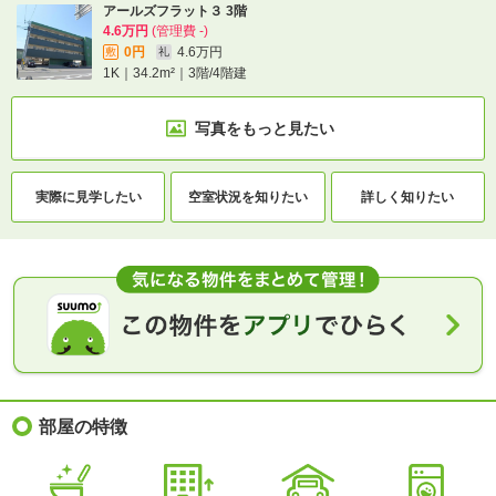
アールズフラット３ 3階
4.6万円
(管理費 -)
0円
4.6万円
敷
礼
1K｜34.2m²｜3階/4階建
写真をもっと見たい
実際に
見学したい
空室状況を
知りたい
詳しく知りたい
部屋の特徴