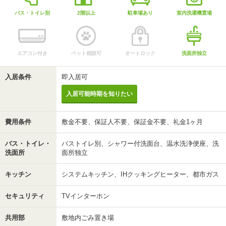
バス・トイレ別
2階以上
駐車場あり
室内洗濯機置場
エアコン付き
ペット相談可
オートロック
洗面所独立
入居条件
即入居可
入居可能時期を知りたい
費用条件
敷金不要、保証人不要、保証金不要、礼金1ヶ月
バス・トイレ・
バストイレ別、シャワー付洗面台、温水洗浄便座、洗
洗面所
面所独立
キッチン
システムキッチン、IHクッキングヒーター、都市ガス
セキュリティ
TVインターホン
共用部
敷地内ごみ置き場