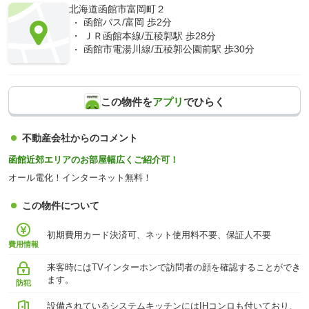
北海道函館市富岡町２
函館バス/富岡 歩2分
ＪＲ函館本線/五稜郭駅 歩28分
函館市電湯川線/五稜郭公園前駅 歩30分
この物件を
アプリ
でひらく
不動産会社からのコメント
函館近郊エリアのお部屋幅広くご紹介可！
オール電化！インターネット無料！
この物件について
初期費用カード決済可、ネット使用料不要、保証人不要
費用情報
来客時にはTVインターホンで訪問者の顔を確認することができ
ます。
防犯
設備されているシステムキッチンにはIHコンロも付いており、