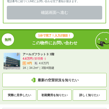
電話番号に紐づくLINEにお問い合わせ完了通知が届きます。
確認画面へ進む
1分で完了！入力2項目！
この物件にお問い合わせ
アールズフラット３ 3階
4.6万円
(管理費 -)
0円
4.6万円
敷
礼
1K｜34.2m²｜3階/4階建
最新の空室状況を知りたい
実際に
見学したい
初期費用を
知りたい
詳しく知りたい