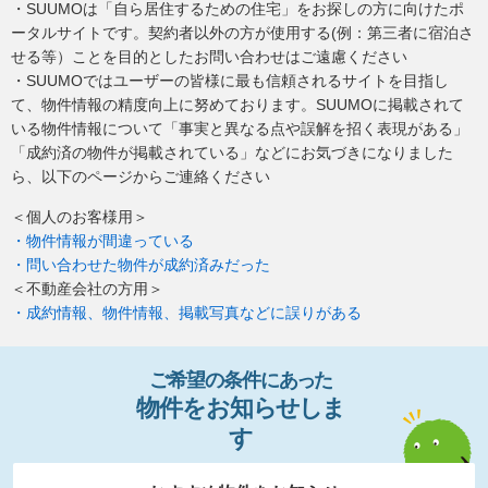
・SUUMOは「自ら居住するための住宅」をお探しの方に向けたポ
ータルサイトです。契約者以外の方が使用する(例：第三者に宿泊さ
せる等）ことを目的としたお問い合わせはご遠慮ください
・SUUMOではユーザーの皆様に最も信頼されるサイトを目指し
て、物件情報の精度向上に努めております。SUUMOに掲載されて
いる物件情報について「事実と異なる点や誤解を招く表現がある」
「成約済の物件が掲載されている」などにお気づきになりました
ら、以下のページからご連絡ください
＜個人のお客様用＞
・物件情報が間違っている
・問い合わせた物件が成約済みだった
＜不動産会社の方用＞
・成約情報、物件情報、掲載写真などに誤りがある
ご希望の条件
に
あっ
た
物件
を
お
知
らせし
ま
す