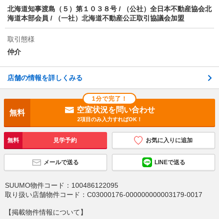
北海道知事渡島（５）第１０３８号 / （公社）全日本不動産協会北
海道本部会員 / （一社）北海道不動産公正取引協議会加盟
物件備考
初回保証料賃料の50％ 月額賃料の1.08％ 2年毎更新料
家賃の25％
取引態様
仲介
店舗の情報を詳しくみる
1分で完了！
空室状況を問い合わせ
無料
2項目のみ入力すればOK！
無料
見学予約
お気に入りに追加
メールで送る
LINEで送る
SUUMO物件コード：
100486122095
取り扱い店舗物件コード：
C03000176-000000000003179-0017
【掲載物件情報について】