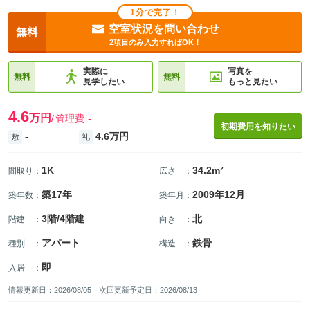
1分で完了！
空室状況を問い合わせ
無料
2項目のみ入力すればOK！
実際に
写真を
無料
無料
見学したい
もっと見たい
4.6
万円
管理費
-
初期費用を知りたい
-
4.6万円
敷
礼
1K
34.2m²
間取り
：
広さ
：
築17年
2009年12月
築年数
：
築年月
：
3階/4階建
北
階建
：
向き
：
アパート
鉄骨
種別
：
構造
：
即
入居
：
情報更新日：2026/08/05｜次回更新予定日：2026/08/13