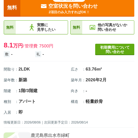
空室状況を問い合わせ
無料
2項目のみ入力すればOK！
実際に
他の写真がないか
無料
無料
見学したい
問い合わせ
8.1
万円
管理費
7500円
初期費用について
問い合わせ
-
-
敷
礼
2LDK
63.76m²
間取り
：
広さ
：
新築
2026年2月
築年数
：
築年月
：
1階/3階建
-
階建
：
向き
：
アパート
軽量鉄骨
種別
：
構造
：
即
入居
：
情報更新日：2026/08/06｜次回更新予定日：2026/08/14
鹿児島県出水市緑町