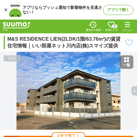
アプリならプッシュ通知で新着物件を見逃さ
アプリで開く
ない！
0
M&S RESIDENCE LIEN(2LDK/1階/63.76m²)の賃貸
住宅情報｜いい部屋ネット川内店(株)スマイズ提供
1
/
20
一覧
1分で完了！