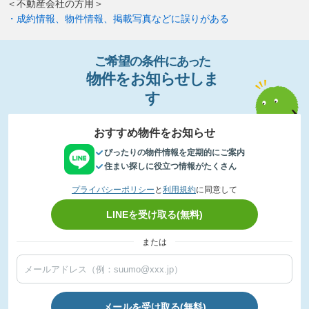
＜不動産会社の方用＞
・成約情報、物件情報、掲載写真などに誤りがある
ご希望の条件
に
あっ
た
物件
を
お
知
らせし
ま
す
おすすめ物件をお知らせ
ぴったりの物件情報を定期的にご案内
住まい探しに役立つ情報がたくさん
プライバシーポリシー
と
利用規約
に同意して
LINEを受け取る(無料)
または
メールを受け取る(無料)