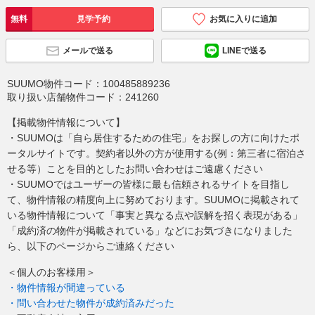
無料
見学予約
お気に入りに追加
メールで送る
LINEで送る
SUUMO物件コード：
100485889236
取り扱い店舗物件コード：
241260
【掲載物件情報について】
・SUUMOは「自ら居住するための住宅」をお探しの方に向けたポ
ータルサイトです。契約者以外の方が使用する(例：第三者に宿泊さ
せる等）ことを目的としたお問い合わせはご遠慮ください
・SUUMOではユーザーの皆様に最も信頼されるサイトを目指し
て、物件情報の精度向上に努めております。SUUMOに掲載されて
いる物件情報について「事実と異なる点や誤解を招く表現がある」
「成約済の物件が掲載されている」などにお気づきになりました
ら、以下のページからご連絡ください
＜個人のお客様用＞
・物件情報が間違っている
・問い合わせた物件が成約済みだった