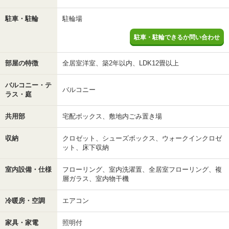
駐車・駐輪
駐輪場
駐車・駐輪できるか問い合わせ
部屋の特徴
全居室洋室、築2年以内、LDK12畳以上
バルコニー・テ
バルコニー
ラス・庭
共用部
宅配ボックス、敷地内ごみ置き場
収納
クロゼット、シューズボックス、ウォークインクロゼ
ット、床下収納
室内設備・仕様
フローリング、室内洗濯置、全居室フローリング、複
層ガラス、室内物干機
冷暖房・空調
エアコン
家具・家電
照明付