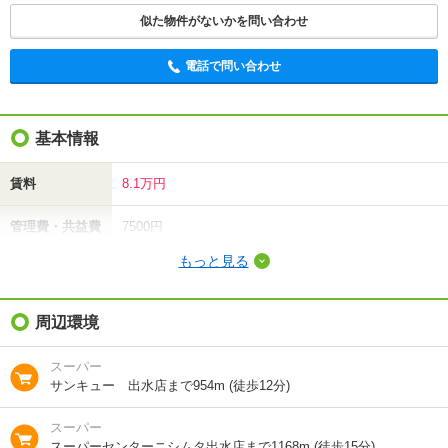
似た物件がないかを問い合わせ
電話で問い合わせ
基本情報
賃料
8.1万円
管理費・共益費
7500円
もっと見る
敷金（保証金）
-
礼金（敷引・償
周辺環境
-
却金）
スーパー
間取り / 専有面
2LDK
/
63.76m²
サンキュー 出水店まで954m (徒歩12分)
積
スーパー
種別 / 構造
アパート
/
軽量鉄骨
スーパーセンターニシムタ出水店まで1168m (徒歩15分)