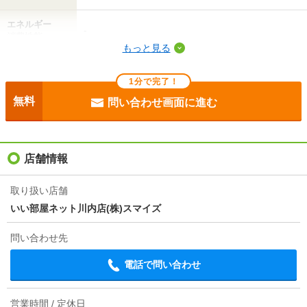
エネルギー
-
消費性能
もっと見る
断熱性能
-
1分で完了！
目安光熱費
-
無料
問い合わせ画面に進む
駐車場
敷地内3300円
入居
即
店舗情報
条件
-
取り扱い店舗
いい部屋ネット川内店(株)スマイズ
契約期間
普通借家 2年
問い合わせ先
損保
要
電話で問い合わせ
ほか初期費用
合計1.93万円（内訳：D-roomCard 料金1.65万円 IC 電
池(初回)0.275万円）
営業時間 / 定休日