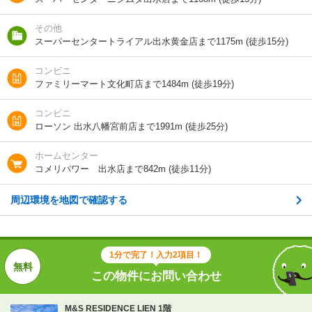
築年 / 築年月
新築
/
2026年2月
その他
スーパーセンタートライアル出水黄金店まで1175m (徒歩15分)
階建
1階/3階建
コンビニ
向き
-
ファミリーマート文化町店まで1484m (徒歩19分)
住所
鹿児島県出水市緑町
コンビニ
ローソン 出水八幡宮前店まで1991m (徒歩25分)
地図を見る
ホームセンター
コメリパワー 出水店まで842m (徒歩11分)
交通
九州新幹線/出水駅 歩16分
周辺環境を地図で確認する
1分で完了！入力2項目！
この物件にお問い合わせ
1分で完了！入力2項目！
この物件にお問い合わせ
M&S RESIDENCE LIEN 1階
8.1万円
(管理費 7500円)
0円
0円
敷
礼
M&S RESIDENCE LIEN 1階