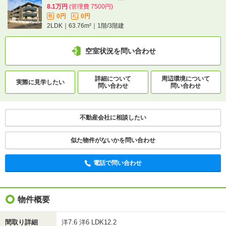
2LDK｜63.76m²｜1階/3階建
8.1万円
(管理費 7500円)
0円
0円
敷
礼
2LDK｜63.76m²｜1階/3階建
空室状況を問い合わせ
空室状況を問い合わせ
詳細について
間取り・設備を
実際に
見学したい
問い合わせ
問い合わせ
詳細について
周辺環境について
実際に
見学したい
問い合わせ
問い合わせ
不動産会社に相談したい
不動産会社に相談したい
電話で問い合わせ
似た物件がないかを問い合わせ
電話で問い合わせ
物件概要
間取り詳細
洋7.6 洋6 LDK12.2