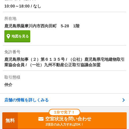
その他諸費用
更新料 賃料1.00ヶ月分 室内清掃費用 82500円
10:00～18:00
/
なし
仲介手数料
1.1ヶ月
所在地
鹿児島県薩摩川内市西向田町 5-28 1階
情報更新日
2026/08/06
地図を見る
次回更新予定日
2026/08/14
免許番号
鹿児島県知事（２）第６１３５号 / （公社）鹿児島県宅地建物取引
業協会会員 / （一社）九州不動産公正取引協議会加盟
取引態様
仲介
店舗の情報を詳しくみる
1分で完了！
空室状況を問い合わせ
無料
2項目のみ入力すればOK！