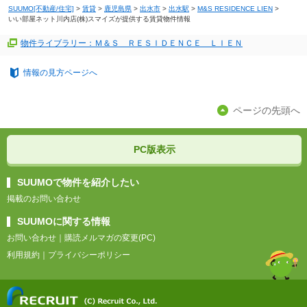
SUUMO[不動産/住宅]
>
賃貸
>
鹿児島県
>
出水市
>
出水駅
>
M&S RESIDENCE LIEN
>
いい部屋ネット川内店(株)スマイズが提供する賃貸物件情報
物件ライブラリー：Ｍ＆Ｓ ＲＥＳＩＤＥＮＣＥ ＬＩＥＮ
情報の見方ページへ
ページの先頭へ
PC版表示
SUUMOで物件を紹介したい
掲載のお問い合わせ
SUUMOに関する情報
お問い合わせ
｜
購読メルマガの変更(PC)
利用規約
｜
プライバシーポリシー