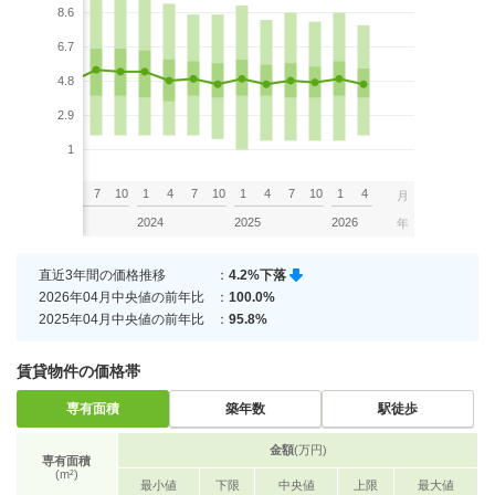
8.6
6.7
4.8
2.9
1
7
10
1
4
7
10
1
4
7
10
1
4
7
10
1
4
月
2023
2024
2025
2026
年
直近3年間の価格推移
：
4.2%下落
2026年04月中央値の前年比
：
100.0%
2025年04月中央値の前年比
：
95.8%
賃貸物件の価格帯
専有面積
築年数
駅徒歩
金額
(万円)
専有面積
(m²)
最小値
下限
中央値
上限
最大値