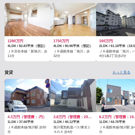
1280万円
1750万円
160万円
4LDK / 82.83平米（登記）
4LDK / 90.96平米（登記）
ＪＲ宗谷本線「新旭川」歩
ＪＲ函館本線「旭川」歩
ＪＲ函館本線「旭川」
11分
32分
4分1条2丁目歩2分
賃貸
もっと見る
4.3万円（管理費：-円）
3.8万円（管理費：2000円）
6.2万円
1LDK / 37.66平米
1LDK / 40.12平米
1LDK / 44.76平米
ＪＲ函館本線/旭川駅 歩50
旭川電気軌道バス/東光１
ＪＲ函館本線/旭川駅 歩4
分
４の４ 歩4分
分