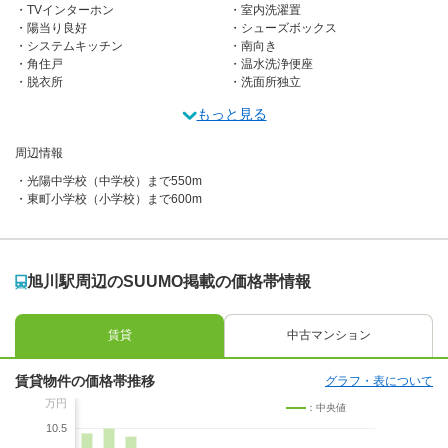
TVインターホン
室内洗濯置
陽当り良好
シューズボックス
システムキッチン
南向き
角住戸
温水洗浄便座
脱衣所
洗面所独立
もっと見る
周辺情報
光陽中学校（中学校）まで550m
東町小学校（小学校）まで600m
旭川駅周辺のSUUMO掲載の価格帯情報
賃貸
中古マンション
賃貸物件の価格帯推移
グラフ・表について
万円
：中央値
10.5