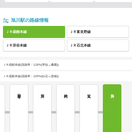
旭川駅の路線情報
ＪＲ函館本線
ＪＲ富良野線
ＪＲ宗谷本線
ＪＲ石北本線
ＪＲ函館本線(混雑率：128%(琴似→桑園))
ＪＲ函館本線(混雑率：105%(白石→苗穂))
妹背牛
深川
納内
近文
旭川