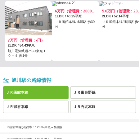
6万円（管理費：2000円）
5.6万円
1LDK / 40.25平米
2LDK / 52.14平米
ＪＲ函館本線/旭川駅 歩30
ＪＲ函館本線/旭川駅 歩4
分
分
7万円（管理費：-円）
2LDK / 54.43平米
旭川電気軌道バス/東光１
０－４ 歩1分
旭川駅の路線情報
ＪＲ函館本線
ＪＲ富良野線
ＪＲ宗谷本線
ＪＲ石北本線
ＪＲ函館本線(混雑率：128%(琴似→桑園))