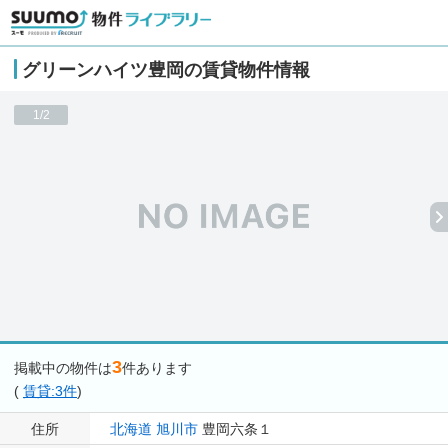
グリーンハイツ豊岡の賃貸物件情報
1/2
3
掲載中の物件は
件あります
(
賃貸:3件
)
住所
北海道
旭川市
豊岡六条１