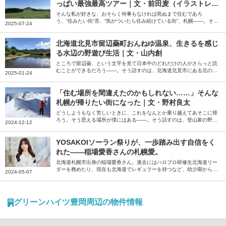
っぱい最強最高ツアー｜文・前田麦（イラストレー
ター）
そんな私が好きな、おそらく何事もなければ死ぬまで住むであろ
う、“住みたい街”否、“気がついたら住み続けている街”、札幌――。そう
2025-07-24
話すのは、イラストレーターの前田麦さん。在住歴50年の前田さんが、
北海道に来た友人をアテンドしているというお気に入りのコースを紹介
してくれました。
北海道北見市留辺蘂町おんねゆ温泉、生きるを感じ
る水辺の野遊び生活｜文・山内創
ところで留辺蘂、という文字を見て日本中のどれだけの人がさらっと読
むことができるだろう――。そう話すのは、北海道北見市にある北の大
2025-01-24
地の水族館の館長、山内創さん。当初は3年で離れようと考えていた山
内さんが、干支が一周してもまだまだやりたいことがある、と話す留辺
蘂（るべしべ）町を起点とした野遊び生活について綴っていただきまし
「住む場所を間違えたのかもしれない……」そんな
た。
札幌が帰りたい街になった｜文・野村良太
どうしようもなく苦しいときに、これをなんとか乗り越えてあそこに帰
ろう。そう思える場所が僕にはある――。そう話すのは、登山家の野村
2024-12-12
良太さん。大学進学を機に移り住んだ北海道札幌市。「住む場所を間違
えたかもしれない」と思うほどの厳しさを感じながらも今では「帰りた
い」と思うようになった街への思いを綴っていただきました。
YOSAKOIソーラン祭りが、一歩踏み出す自信をく
れた――稲場愛香さんの札幌愛。
北海道札幌市出身の稲場愛香さん。過去にはハロプロ研修生北海道リー
ダーを務めたり、現在も北海道でレギュラーを持つなど、幼少期から現
2024-05-07
在までの札幌での思い出や地元愛について伺いました。
グリーンハイツ豊岡周辺の物件情報