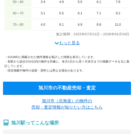
50～60
3.4
4.9
5.5
6.1
7.8
60～70
3.1
5.5
6.1
7.1
9.2
70～80
4.0
6.1
6.9
8.8
11.0
集計期間：2025年07月01日～2026年06月30日
もっと見る
SUUMOに掲載された物件価格を集計した情報を表示しています。
各駅から徒歩15分以内の物件を対象に、各月1日から翌々月末日までの掲載データを元に集
計しています。
現在掲載中物件の金額・賃料とは異なる場合があります。
旭川市の不動産売却・査定
旭川市（北海道）の物件の
売却・査定情報が知りたい方はこちら
旭川駅ってこんな場所