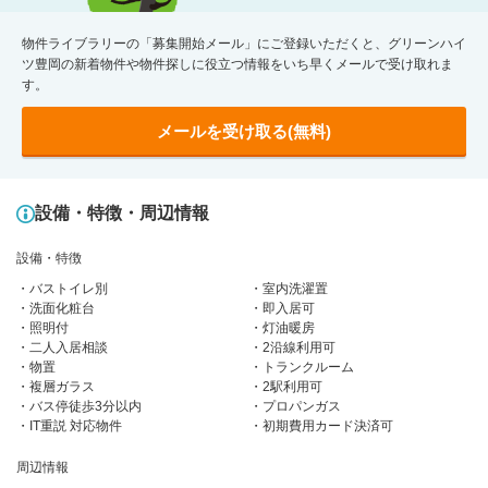
物件ライブラリーの「募集開始メール」にご登録いただくと、グリーンハイ
ツ豊岡の新着物件や物件探しに役立つ情報をいち早くメールで受け取れま
す。
メールを受け取る(無料)
設備・特徴・周辺情報
設備・特徴
バストイレ別
室内洗濯置
洗面化粧台
即入居可
照明付
灯油暖房
二人入居相談
2沿線利用可
物置
トランクルーム
複層ガラス
2駅利用可
バス停徒歩3分以内
プロパンガス
IT重説 対応物件
初期費用カード決済可
周辺情報