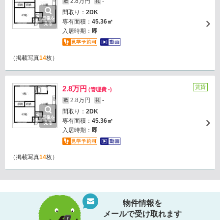
2.8万円
-
敷
礼
間取り：
2DK
画像を
専有面積：
45.36㎡
見る
入居時期：
即
（掲載写真
14
枚）
賃貸
2.8万円
(管理費 -)
2.8万円
-
敷
礼
間取り：
2DK
画像を
専有面積：
45.36㎡
見る
入居時期：
即
（掲載写真
14
枚）
物件情報を
メールで受け取れます