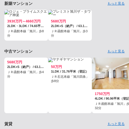
新築マンション
もっと見る
3930万円～4660万円
5680万円
2LDK・3LDK / 74.65平米～89.65平米
2LDK+S（納戸） / 63.1平米（登記）
ＪＲ函館本線「旭川」歩8
ＪＲ函館本線「旭川」歩3
分
分
中古マンション
もっと見る
5680万円
50万円
2LDK+S（納戸） / 63.1平米（壁芯）
1LDK / 31.76平米（登記）
ＪＲ函館本線「旭川」歩4
分
ＪＲ石北本線「旭川四条」
歩8分
1750万円
4LDK / 90.96平米（登
ＪＲ函館本線「旭川」
32分
賃貸
もっと見る