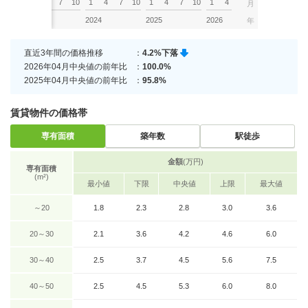
7
10
1
4
7
10
1
4
7
10
1
4
7
10
1
4
月
2023
2024
2025
2026
年
直近3年間の価格推移
：
4.2%下落
2026年04月中央値の前年比
：
100.0%
2025年04月中央値の前年比
：
95.8%
賃貸物件の価格帯
専有面積
築年数
駅徒歩
金額
(万円)
専有面積
(m²)
最小値
下限
中央値
上限
最大値
～20
1.8
2.3
2.8
3.0
3.6
20～30
2.1
3.6
4.2
4.6
6.0
30～40
2.5
3.7
4.5
5.6
7.5
40～50
2.5
4.5
5.3
6.0
8.0