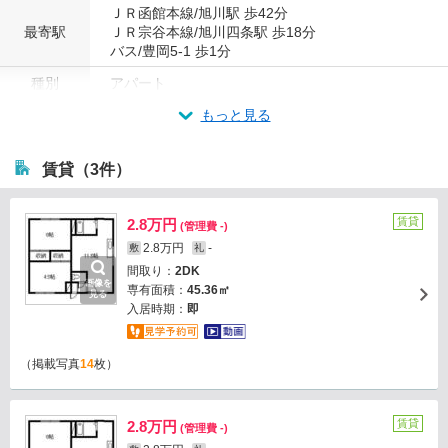
ＪＲ函館本線/旭川駅 歩42分
最寄駅
ＪＲ宗谷本線/旭川四条駅 歩18分
バス/豊岡5-1 歩1分
種別
アパート
もっと見る
賃貸（3件）
賃貸
2.8万円
(管理費 -)
2.8万円
-
敷
礼
間取り：
2DK
画像を
専有面積：
45.36㎡
見る
入居時期：
即
（掲載写真
14
枚）
賃貸
2.8万円
(管理費 -)