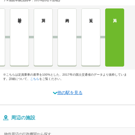
ＪＲ函館本線(混雑率：105%(白石→苗穂))
妹背牛
深川
納内
近文
旭川
※こちらは定員乗車の基準を100%とした、2017年の国土交通省のデータより抜粋していま
す。詳細について、
こちら
をご覧ください。
他の駅を見る
周辺の施設
物件周辺の行政機関から探す