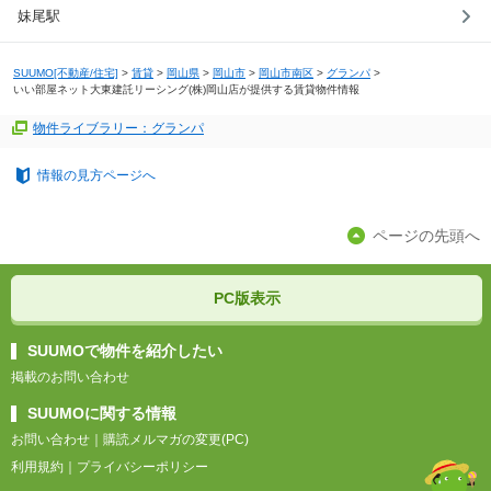
妹尾駅
SUUMO[不動産/住宅]
>
賃貸
>
岡山県
>
岡山市
>
岡山市南区
>
グランパ
>
いい部屋ネット大東建託リーシング(株)岡山店が提供する賃貸物件情報
物件ライブラリー：グランパ
情報の見方ページへ
ページの先頭へ
PC版表示
SUUMOで物件を紹介したい
掲載のお問い合わせ
SUUMOに関する情報
お問い合わせ
｜
購読メルマガの変更(PC)
利用規約
｜
プライバシーポリシー