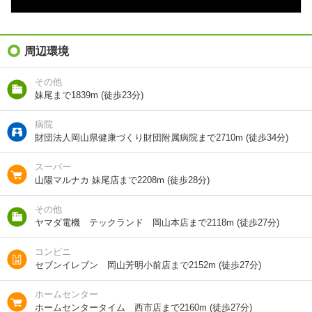
総戸数
6戸
向き
南東
周辺環境
住所
岡山県岡山市南区大福
その他
妹尾まで1839m (徒歩23分)
地図を見る
病院
交通
-/[岡電][下電][FLAｔ]大 歩4分
財団法人岡山県健康づくり財団附属病院まで2710m (徒歩34分)
ＪＲ宇野線/妹尾駅 歩23分
スーパー
山陽マルナカ 妹尾店まで2208m (徒歩28分)
1分で完了！入力2項目！
その他
ヤマダ電機 テックランド 岡山本店まで2118m (徒歩27分)
この物件にお問い合わせ
コンビニ
グランパ 2階
セブンイレブン 岡山芳明小前店まで2152m (徒歩27分)
7.8万円
(管理費 5000円)
0円
7万円
敷
礼
ホームセンター
2LDK｜70.53m²｜2階/2階建
ホームセンタータイム 西市店まで2160m (徒歩27分)