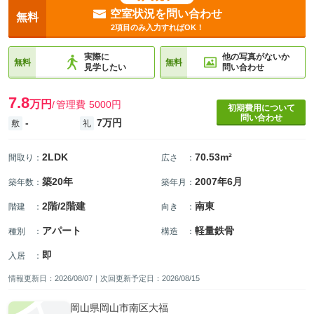
空室状況を問い合わせ
無料
2項目のみ入力すればOK！
実際に
他の写真がないか
無料
無料
見学したい
問い合わせ
7.8
万円
管理費
5000円
初期費用について
問い合わせ
-
7万円
敷
礼
2LDK
70.53m²
間取り
：
広さ
：
築20年
2007年6月
築年数
：
築年月
：
2階/2階建
南東
階建
：
向き
：
アパート
軽量鉄骨
種別
：
構造
：
即
入居
：
情報更新日：2026/08/07｜次回更新予定日：2026/08/15
岡山県岡山市南区大福