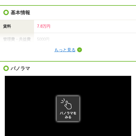
基本情報
賃料
7.8万円
管理費・共益費
5000円
もっと見る
敷金（保証金）
-
礼金（敷引・償
パノラマ
7万円
却金）
間取り / 専有面
2LDK
/
70.53m²
積
種別 / 構造
アパート
/
軽量鉄骨
築年 / 築年月
築20年
/
2007年6月
階建
2階/2階建