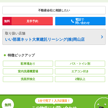
不動産会社に相談したい
電話で
無料
見学予約
問い合わせ
取り扱い店舗
いい部屋ネット大東建託リーシング(株)岡山店
特徴ピックアップ
駐車場あり
バス・トイレ別
室内洗濯機置場
エアコン付き
洗面所独立
2階以上
1分で完了！入力2項目！