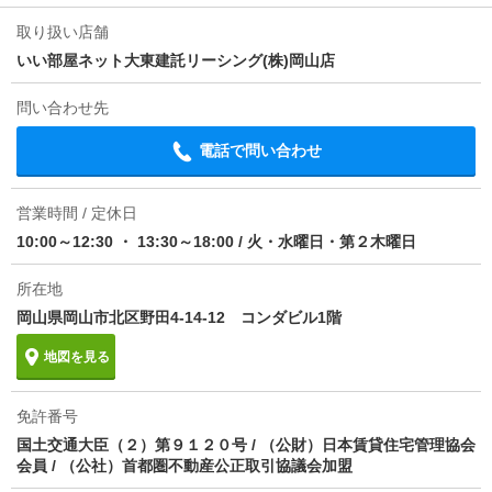
条件
事務所利用不可
取り扱い店舗
いい部屋ネット大東建託リーシング(株)岡山店
損保
要
問い合わせ先
保証会社
保証会社利用必 イントラスト 機関保証加入必須。初
回保証料35000円、月額保証料賃料等総額の１％＋800
電話で問い合わせ
円/月(その他商品あり)
ほか初期費用
合計1.95万円（内訳：その他費用契約金1.925万円 そ
営業時間 / 定休日
の他費用月額0.02万円）
10:00～12:30 ・ 13:30～18:00
/
火・水曜日・第２木曜日
その他諸費用
更新料 78000円 室内清掃費用 93500円
所在地
情報更新日
岡山県岡山市北区野田4-14-12 コンダビル1階
2026/08/07
地図を見る
次回更新予定日
2026/08/15
物件備考
LPガス料金はご契約前にLPガス事業者にご確認いた
免許番号
だけます。 ルームクリーニング料金にエアコンクリ
国土交通大臣（２）第９１２０号 / （公財）日本賃貸住宅管理協会
ーニング費用を含みます。【法人契約個人負担分につ
会員 / （公社）首都圏不動産公正取引協議会加盟
いて】 法人契約とする場合、個人負担分の支払い方法
は原則「カード決済」となります。 本貸室の電気