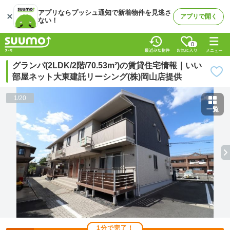
アプリならプッシュ通知で新着物件を見逃さ
アプリで開く
ない！
0
グランパ(2LDK/2階/70.53m²)の賃貸住宅情報｜いい
部屋ネット大東建託リーシング(株)岡山店提供
1
/
20
一覧
1分で完了！