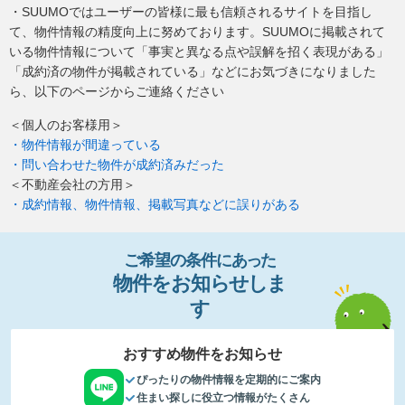
・SUUMOではユーザーの皆様に最も信頼されるサイトを目指し
て、物件情報の精度向上に努めております。SUUMOに掲載されて
いる物件情報について「事実と異なる点や誤解を招く表現がある」
「成約済の物件が掲載されている」などにお気づきになりました
ら、以下のページからご連絡ください
＜個人のお客様用＞
・物件情報が間違っている
・問い合わせた物件が成約済みだった
＜不動産会社の方用＞
・成約情報、物件情報、掲載写真などに誤りがある
ご希望の条件
に
あっ
た
物件
を
お
知
らせし
ま
す
おすすめ物件をお知らせ
ぴったりの物件情報を定期的にご案内
住まい探しに役立つ情報がたくさん