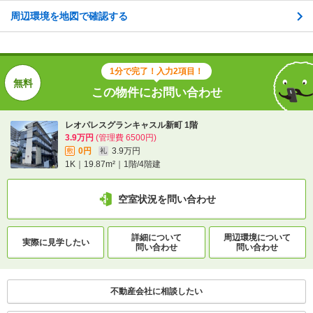
周辺環境を地図で確認する
種別 / 構造
マンション
/
鉄骨
築年 / 築年月
築19年
/
2008年8月
1分で完了！入力2項目！
階建
1階/4階建
この物件にお問い合わせ
総戸数
48戸
レオパレスグランキャスル新町 1階
3.9万円
(管理費 6500円)
向き
-
0円
3.9万円
敷
礼
1K｜19.87m²｜1階/4階建
住所
熊本県熊本市中央区新町３
地図を見る
空室状況を問い合わせ
交通
熊本市電上熊本線/段山町駅 歩3分
詳細について
周辺環境について
実際に
見学したい
熊本市電上熊本線/蔚山町駅 歩4分
問い合わせ
問い合わせ
不動産会社に相談したい
1分で完了！入力2項目！