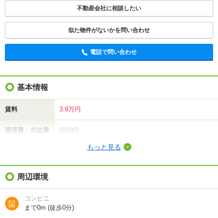
不動産会社に相談したい
似た物件がないかを問い合わせ
電話で問い合わせ
基本情報
賃料
3.9万円
管理費・共益費
6500円
もっと見る
敷金（保証金）
-
礼金（敷引・償
周辺環境
3.9万円
却金）
コンビニ
間取り / 専有面
1K
/
19.87m²
まで0m (徒歩0分)
積