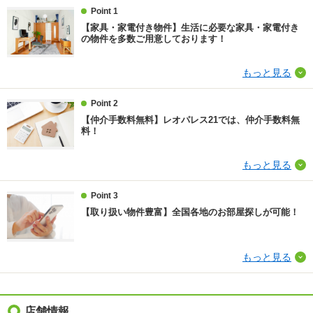
条件
-
Point 1
【家具・家電付き物件】生活に必要な家具・家電付き
損保
要
の物件を多数ご用意しております！
保証会社
保証会社利用必 保証料：55190円（契約内容により10
もっと見る
0～120％で変動有）※記載金額は120％の場合
Point 2
ほか初期費用
合計8.67万円（内訳：退去時清掃費52250円、鍵交換
費16500円、抗菌施工（任意）18040円（税込））
【仲介手数料無料】レオパレス21では、仲介手数料無
料！
その他諸費用
環境維持費550円/月、更新手数料16500円/2年（税
込）
もっと見る
仲介手数料
不要
Point 3
【取り扱い物件豊富】全国各地のお部屋探しが可能！
情報更新日
2026/08/08
次回更新予定日
2026/08/23
もっと見る
物件備考
個人契約限定
店舗情報