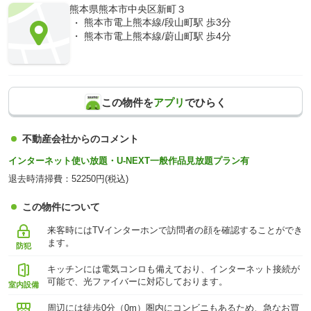
熊本県熊本市中央区新町３
熊本市電上熊本線/段山町駅 歩3分
熊本市電上熊本線/蔚山町駅 歩4分
この物件を
アプリ
でひらく
不動産会社からのコメント
インターネット使い放題・U-NEXT一般作品見放題プラン有
退去時清掃費：52250円(税込)
この物件について
来客時にはTVインターホンで訪問者の顔を確認することができ
ます。
防犯
キッチンには電気コンロも備えており、インターネット接続が
可能で、光ファイバーに対応しております。
室内設備
周辺には徒歩0分（0m）圏内にコンビニもあるため、急なお買