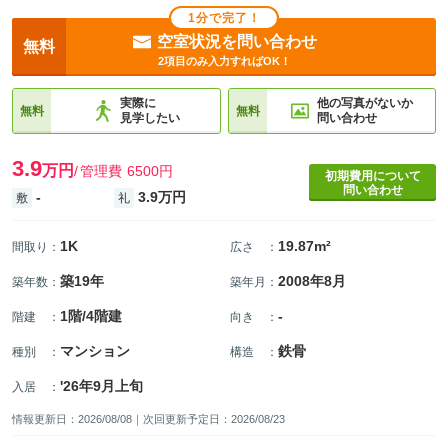
1分で完了！
空室状況を問い合わせ
無料
2項目のみ入力すればOK！
実際に
他の写真がないか
無料
無料
見学したい
問い合わせ
3.9
万円
管理費
6500円
初期費用について
問い合わせ
-
3.9万円
敷
礼
1K
19.87m²
間取り
：
広さ
：
築19年
2008年8月
築年数
：
築年月
：
1階/4階建
-
階建
：
向き
：
マンション
鉄骨
種別
：
構造
：
'26年9月上旬
入居
：
情報更新日：2026/08/08｜次回更新予定日：2026/08/23