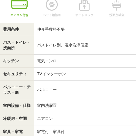
エアコン付き
ペット相談可
オートロック
洗面所独立
費用条件
仲介手数料不要
バス・トイレ・
バストイレ別、温水洗浄便座
洗面所
キッチン
電気コンロ
セキュリティ
TVインターホン
バルコニー・テ
バルコニー
ラス・庭
室内設備・仕様
室内洗濯置
冷暖房・空調
エアコン
家具・家電
家電付、家具付