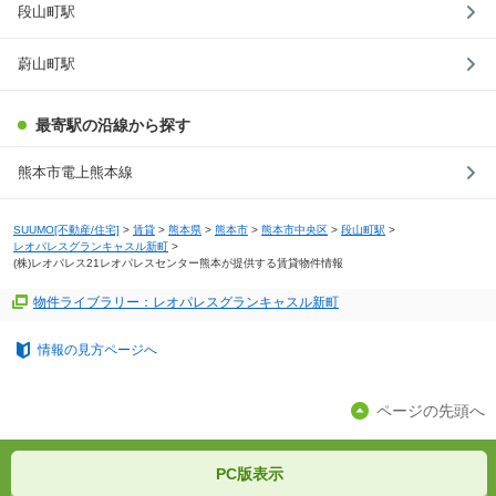
段山町駅
蔚山町駅
最寄駅の沿線から探す
熊本市電上熊本線
SUUMO[不動産/住宅]
>
賃貸
>
熊本県
>
熊本市
>
熊本市中央区
>
段山町駅
>
レオパレスグランキャスル新町
>
(株)レオパレス21レオパレスセンター熊本が提供する賃貸物件情報
物件ライブラリー：レオパレスグランキャスル新町
情報の見方ページへ
ページの先頭へ
PC版表示