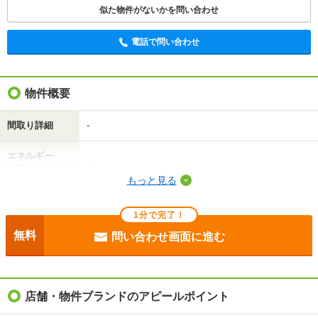
この物件にお問い合わせ
似た物件がないかを問い合わせ
レオパレスグランキャスル新町 1階
電話で問い合わせ
3.9万円
(管理費 6500円)
0円
3.9万円
敷
礼
1K｜19.87m²｜1階/4階建
物件概要
空室状況を問い合わせ
間取り詳細
-
エネルギー
詳細について
間取り・設備を
実際に
見学したい
-
問い合わせ
問い合わせ
消費性能
もっと見る
断熱性能
-
不動産会社に相談したい
1分で完了！
目安光熱費
-
無料
問い合わせ画面に進む
電話で問い合わせ
駐車場
-
入居
'26年9月上旬
店舗・物件ブランドのアピールポイント