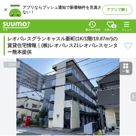
アプリならプッシュ通知で新着物件を見逃さ
アプリで開く
ない！
0
レオパレスグランキャスル新町(1K/1階/19.87m²)の
賃貸住宅情報｜(株)レオパレス21レオパレスセンタ
ー熊本提供
1
/
14
一覧