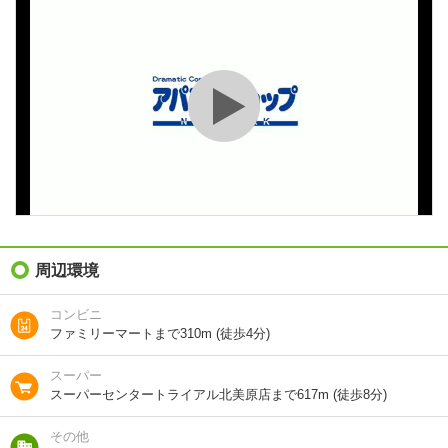
間取り / 専有面
1LDK
/
39m²
積
種別 / 構造
アパート
/
木造
築年 / 築年月
築24年
/
2003年5月
階建
2階/2階建
総戸数
6戸
向き
-
周辺環境
住所
北海道函館市美原３
コンビニ
ファミリーマートまで310m (徒歩4分)
地図を見る
スーパー
交通
函館バス/亀田外郭通 歩3分
スーパーセンタートライアル北美原店まで617m (徒歩8分)
その他