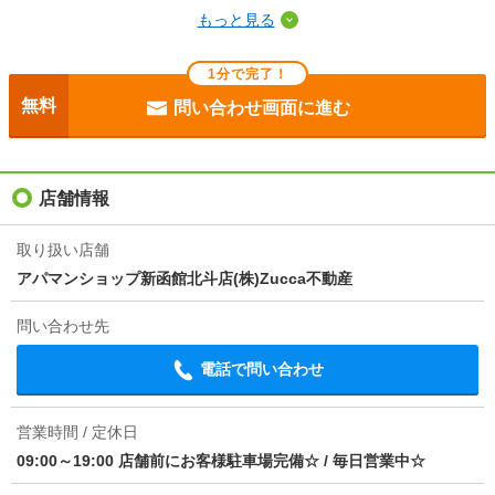
消費性能
もっと見る
断熱性能
-
1分で完了！
目安光熱費
-
無料
問い合わせ画面に進む
駐車場
付無料
入居
即
店舗情報
条件
-
取り扱い店舗
アパマンショップ新函館北斗店(株)Zucca不動産
損保
要
問い合わせ先
情報更新日
2026/08/08
電話で問い合わせ
次回更新予定日
2026/08/16
営業時間 / 定休日
09:00～19:00 店舗前にお客様駐車場完備☆
/
毎日営業中☆