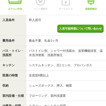
エアコン付き
ペット相談可
オートロック
洗面所独立
入居条件
即入居可
入居可能時期について問い合わせ
費用条件
敷金不要、礼金1ヶ月
バス・トイレ・
バストイレ別、シャワー付洗面台、追焚機能浴室、温
洗面所
水洗浄便座、洗面所独立
キッチン
システムキッチン、2口コンロ、プロパンガス
部屋の特徴
全居室6畳以上
収納
シューズボックス、押入、物置
室内設備・仕様
フローリング、室内洗濯置
冷暖房・空調
エアコン、セントラル空調