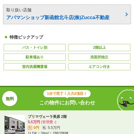
取り扱い店舗
アパマンショップ新函館北斗店(株)Zucca不動産
特徴ピックアップ
バス・トイレ別
2階以上
駐車場あり
洗面所独立
室内洗濯機置場
エアコン付き
1分で完了！入力2項目！
この物件にお問い合わせ
プリマヴェーラ美原 2階
5.5万円
(管理費 -)
0円
5.5万円
敷
礼
1LDK｜39m²｜2階/2階建