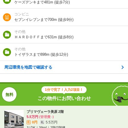
ケーズデンキまで481m (徒歩7分)
1分で完了！入力2項目！
この物件にお問い合わせ
コンビニ
セブンイレブンまで700m (徒歩9分)
プリマヴェーラ美原 2階
その他
5.5万円
(管理費 -)
ＨＡＲＤＯＦＦまで631m (徒歩8分)
0円
5.5万円
敷
礼
1LDK｜39m²｜2階/2階建
その他
トイザラスまで898m (徒歩12分)
空室状況を問い合わせ
周辺環境を地図で確認する
詳細について
間取り・設備を
実際に
見学したい
問い合わせ
問い合わせ
1分で完了！入力2項目！
不動産会社に相談したい
この物件にお問い合わせ
電話で問い合わせ
プリマヴェーラ美原 2階
5.5万円
(管理費 -)
0円
5.5万円
敷
礼
1LDK｜39m²｜2階/2階建