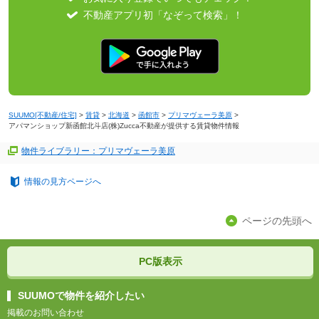
不動産アプリ初「なぞって検索」！
SUUMO[不動産/住宅]
>
賃貸
>
北海道
>
函館市
>
プリマヴェーラ美原
>
アパマンショップ新函館北斗店(株)Zucca不動産が提供する賃貸物件情報
物件ライブラリー：プリマヴェーラ美原
情報の見方ページへ
ページの先頭へ
PC版表示
SUUMOで物件を紹介したい
掲載のお問い合わせ