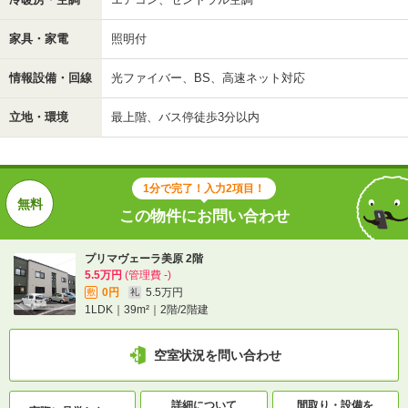
家具・家電
照明付
情報設備・回線
光ファイバー、BS、高速ネット対応
立地・環境
最上階、バス停徒歩3分以内
1分で完了！入力2項目！
この物件にお問い合わせ
プリマヴェーラ美原 2階
5.5万円
(管理費 -)
0円
5.5万円
敷
礼
1LDK｜39m²｜2階/2階建
空室状況を問い合わせ
詳細について
間取り・設備を