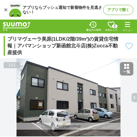
アプリならプッシュ通知で新着物件を見逃さ
アプリで開く
ない！
0
プリマヴェーラ美原(1LDK/2階/39m²)の賃貸住宅情
報｜アパマンショップ新函館北斗店(株)Zucca不動
産提供
1
/
21
一覧