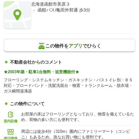
北海道函館市美原３
函館バス/亀田外郭通 歩3分
この物件を
アプリ
でひらく
不動産会社からのコメント
★2003年築・駐車1台無料・追焚機能付★
フローリング・システムキッチン・ガスキッチン・バストイレ別・ＢＳ
対応・ブロードバンド・洗髪洗面台・物置・トランクルーム・脱衣場・
ガス瞬間湯沸器
この物件について
お部屋の床はフローリングとなっており、物置を備えているた
め、荷物の多い方にも便利です。
室内設備
周辺には徒歩4分（310m）圏内にファミリーマート（コンビ
ニ）もあるため、急なお買い物にも便利です。
周辺環境