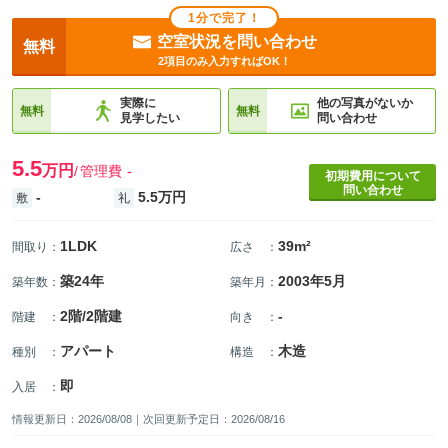
1分で完了！
空室状況を問い合わせ
無料
2項目のみ入力すればOK！
実際に
他の写真がないか
無料
無料
見学したい
問い合わせ
5.5
万円
管理費
-
初期費用について
問い合わせ
-
5.5万円
敷
礼
1LDK
39m²
間取り
：
広さ
：
築24年
2003年5月
築年数
：
築年月
：
2階/2階建
-
階建
：
向き
：
アパート
木造
種別
：
構造
：
即
入居
：
情報更新日：2026/08/08｜次回更新予定日：2026/08/16