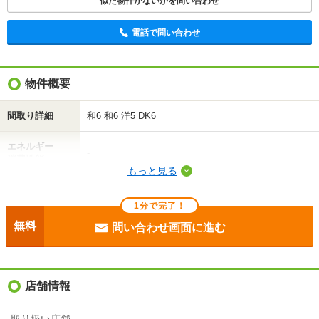
似た物件がないかを問い合わせ
実際に
見学したい
問い合わせ
問い合わせ
電話で問い合わせ
不動産会社に相談したい
物件概要
電話で問い合わせ
間取り詳細
和6 和6 洋5 DK6
エネルギー
-
消費性能
もっと見る
断熱性能
-
1分で完了！
目安光熱費
-
無料
問い合わせ画面に進む
駐車場
付無料
入居
即
店舗情報
条件
二人入居可/子供可