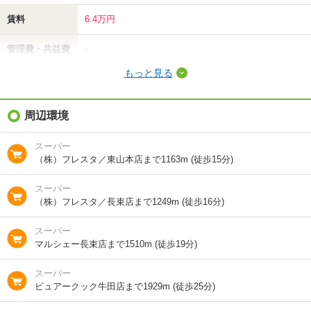
賃料
6.4万円
管理費・共益費
-
もっと見る
敷金（保証金）
12.8万円
礼金（敷引・償
周辺環境
6.4万円
却金）
スーパー
間取り / 専有面
3DK
/
50m²
（株）フレスタ／東山本店まで1163m (徒歩15分)
積
スーパー
種別 / 構造
アパート
/
木造
（株）フレスタ／長束店まで1249m (徒歩16分)
築年 / 築年月
築37年
/
1990年1月
スーパー
マルシェー長束店まで1510m (徒歩19分)
階建
2階/2階建
スーパー
向き
南
ピュアークック牛田店まで1929m (徒歩25分)