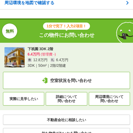
住所
広島県広島市安佐南区西原１
周辺環境を地図で確認する
地図を見る
1分で完了！入力2項目！
交通
ＪＲ可部線/下祇園駅 歩7分
広島高速交通アストラムライン/祇園新橋北駅 歩11分
この物件にお問い合わせ
ＪＲ可部線/安芸長束駅 歩17分
下祇園 3DK 2階
6.4万円
(管理費 -)
12.8万円
6.4万円
敷
礼
1分で完了！入力2項目！
3DK｜50m²｜2階/2階建
この物件にお問い合わせ
空室状況を問い合わせ
下祇園 3DK 2階
6.4万円
(管理費 -)
12.8万円
6.4万円
敷
礼
詳細について
周辺環境について
実際に
見学したい
3DK｜50m²｜2階/2階建
問い合わせ
問い合わせ
空室状況を問い合わせ
不動産会社に相談したい
詳細について
間取り・設備を