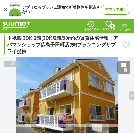
アプリならプッシュ通知で新着物件を見逃さ
アプリで開く
ない！
0
下祇園 3DK 2階(3DK/2階/50m²)の賃貸住宅情報｜ア
パマンショップ広島千田町店(株)プランニングサプ
ライ提供
1
/
6
一覧