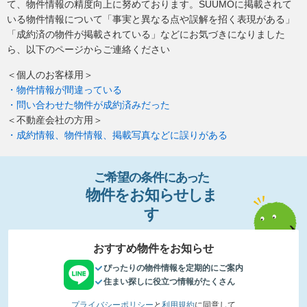
て、物件情報の精度向上に努めております。SUUMOに掲載されて
いる物件情報について「事実と異なる点や誤解を招く表現がある」
「成約済の物件が掲載されている」などにお気づきになりました
ら、以下のページからご連絡ください
＜個人のお客様用＞
・物件情報が間違っている
・問い合わせた物件が成約済みだった
＜不動産会社の方用＞
・成約情報、物件情報、掲載写真などに誤りがある
ご希望の条件
に
あっ
た
物件
を
お
知
らせし
ま
す
おすすめ物件をお知らせ
ぴったりの物件情報を定期的にご案内
住まい探しに役立つ情報がたくさん
プライバシーポリシー
と
利用規約
に同意して