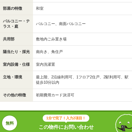
部屋の特徴
和室
バルコニー・テ
バルコニー、南面バルコニー
ラス・庭
共用部
敷地内ごみ置き場
陽当たり・採光
南向き、角住戸
室内設備・仕様
室内洗濯置
立地・環境
最上階、2沿線利用可、1フロア2住戸、2駅利用可、駅
徒歩10分以内
その他の特徴
初期費用カード決済可
1分で完了！入力2項目！
この物件にお問い合わせ