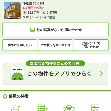
下祇園 3DK 2階
6.4万円
(管理費 -)
12.8万円
6.4万円
敷
礼
3DK｜50m²｜2階/2階建
他の写真がないか
問い合わせ
詳細について
実際に
見学したい
空室状況を
問い合わせ
問い合わせ
部屋の特徴