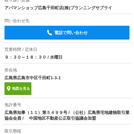
取り扱い店舗
アパマンショップ広島千田町店(株)プランニングサプライ
損保
要
問い合わせ先
保証会社
保証会社利用必 初回総賃料５０％（最低保証料２０，
０００円）年更新１０，０００円
電話で問い合わせ
ほか初期費用
合計3.52万円（内訳：鍵交換代（課税対象））
営業時間 / 定休日
その他諸費用
-
９：３０～１８：３０
/
水曜日
情報更新日
2026/08/08
所在地
広島県広島市中区千田町1-3-1
次回更新予定日
2026/08/16
地図を見る
物件備考
保証会社:Ｃａｓａ
免許番号
広島県知事（１１）第５４９９号 / （公社）広島県宅地建物取引業
協会会員 / 中国地区不動産公正取引協議会加盟
取引態様