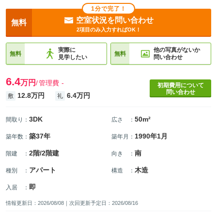
1分で完了！
空室状況を問い合わせ
無料
2項目のみ入力すればOK！
実際に
他の写真がないか
無料
無料
見学したい
問い合わせ
6.4
万円
管理費
-
初期費用について
問い合わせ
12.8万円
6.4万円
敷
礼
3DK
50m²
間取り
：
広さ
：
築37年
1990年1月
築年数
：
築年月
：
2階/2階建
南
階建
：
向き
：
アパート
木造
種別
：
構造
：
即
入居
：
情報更新日：2026/08/08｜次回更新予定日：2026/08/16