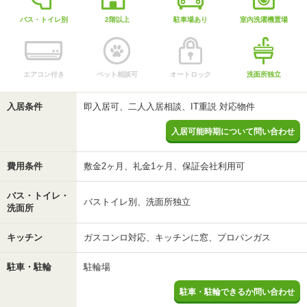
バス・トイレ別
2階以上
駐車場あり
室内洗濯機置場
エアコン付き
ペット相談可
オートロック
洗面所独立
入居条件
即入居可、二人入居相談、IT重説 対応物件
入居可能時期について問い合わせ
費用条件
敷金2ヶ月、礼金1ヶ月、保証会社利用可
バス・トイレ・
バストイレ別、洗面所独立
洗面所
キッチン
ガスコンロ対応、キッチンに窓、プロパンガス
駐車・駐輪
駐輪場
駐車・駐輪できるか問い合わせ