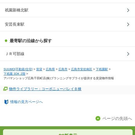
祇園新橋北駅
安芸長束駅
最寄駅の沿線から探す
ＪＲ可部線
SUUMO[不動産/住宅]
>
賃貸
>
広島県
>
広島市
>
広島市安佐南区
>
下祇園駅
>
下祇園 3DK 2階
>
アパマンショップ広島千田町店(株)プランニングサプライが提供する賃貸物件情報
物件ライブラリー：コーポニューバレイＢ棟
情報の見方ページへ
ページの先頭へ