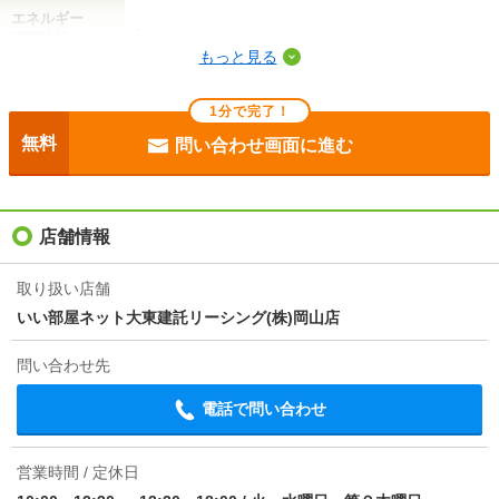
エネルギー
-
消費性能
もっと見る
断熱性能
-
1分で完了！
目安光熱費
-
無料
問い合わせ画面に進む
駐車場
敷地内5500円
入居
即
店舗情報
条件
ペット相談
取り扱い店舗
いい部屋ネット大東建託リーシング(株)岡山店
損保
要
問い合わせ先
保証会社
保証会社利用必 イントラスト 機関保証加入必須。初
回保証料35000円、月額保証料賃料等総額の１％＋800
電話で問い合わせ
円/月(その他商品あり)
ほか初期費用
合計1.93万円（内訳：その他費用契約金1.925万円）
営業時間 / 定休日