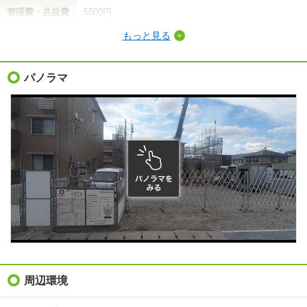
管理費・共益費
5500円
もっと見る
敷金（保証金）
-
礼金（敷引・償
パノラマ
5万円
却金）
間取り / 専有面
2LDK
/
62.38m²
積
種別 / 構造
アパート
/
鉄骨
築年 / 築年月
新築
/
2026年1月
階建
2階/2階建
総戸数
6戸
向き
南
周辺環境
住所
岡山県岡山市北区平田