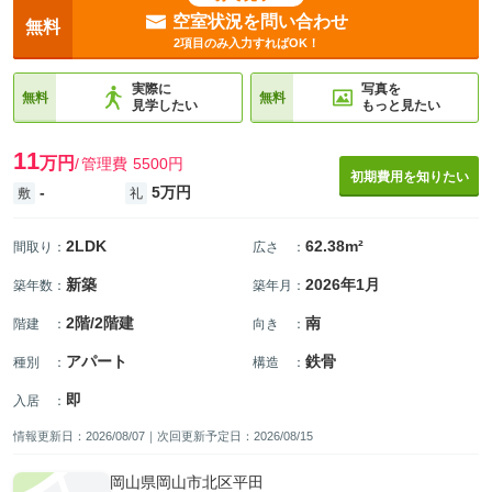
空室状況を問い合わせ
無料
2項目のみ入力すればOK！
実際に
写真を
無料
無料
見学したい
もっと見たい
11
万円
管理費
5500円
初期費用を知りたい
-
5万円
敷
礼
2LDK
62.38m²
間取り
：
広さ
：
新築
2026年1月
築年数
：
築年月
：
2階/2階建
南
階建
：
向き
：
アパート
鉄骨
種別
：
構造
：
即
入居
：
情報更新日：2026/08/07｜次回更新予定日：2026/08/15
岡山県岡山市北区平田