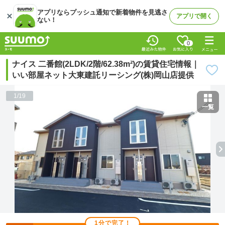
アプリならプッシュ通知で新着物件を見逃さ
アプリで開く
ない！
0
ナイス 二番館(2LDK/2階/62.38m²)の賃貸住宅情報｜
いい部屋ネット大東建託リーシング(株)岡山店提供
1
/
19
一覧
1分で完了！