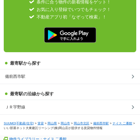
条件に合う物件の新着情報をゲット！
お気に入り登録でいつでもチェック！
不動産アプリ初「なぞって検索」！
最寄駅から探す
備前西市駅
最寄駅の沿線から探す
ＪＲ宇野線
SUUMO[不動産/住宅]
>
賃貸
>
岡山県
>
岡山市
>
岡山市北区
>
備前西市駅
>
ナイス 二番館
>
いい部屋ネット大東建託リーシング(株)岡山店が提供する賃貸物件情報
物件ライブラリー：ナイス 二番館