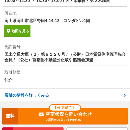
10:00～12:30 ・ 13:30～18:00
/
火・水曜日・第２木曜日
その他諸費用
更新料 110000円 室内清掃費用 82500円
所在地
情報更新日
2026/08/07
岡山県岡山市北区野田4-14-12 コンダビル1階
次回更新予定日
2026/08/15
地図を見る
物件備考
小型犬1匹飼育可（ペット飼育の場合は＋賃料1ヶ月分
の敷金が必要）ルームクリーニング料金にエアコンク
免許番号
リーニング費用を含みます。【ZEH物件】系統連系完
国土交通大臣（２）第９１２０号 / （公財）日本賃貸住宅管理協会
了後設備可(※系統連系完了前は使用不可になります）
会員 / （公社）首都圏不動産公正取引協議会加盟
※法人契約の場合、個人負担分の支払い方法は原則
「カード決済」となります
取引態様
仲介
店舗の情報を詳しくみる
1分で完了！
空室状況を問い合わせ
無料
2項目のみ入力すればOK！