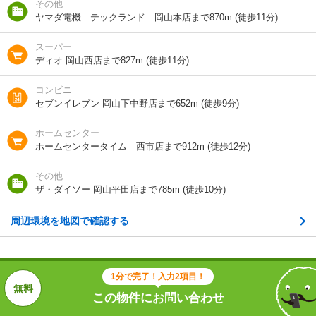
その他
ヤマダ電機 テックランド 岡山本店まで870m (徒歩11分)
地図を見る
スーパー
交通
ＪＲ宇野線/備前西市駅 歩18分
ディオ 岡山西店まで827m (徒歩11分)
コンビニ
セブンイレブン 岡山下中野店まで652m (徒歩9分)
1分で完了！入力2項目！
ホームセンター
この物件にお問い合わせ
ホームセンタータイム 西市店まで912m (徒歩12分)
ナイス 二番館 2階
その他
11万円
(管理費 5500円)
ザ・ダイソー 岡山平田店まで785m (徒歩10分)
0円
5万円
敷
礼
2LDK｜62.38m²｜2階/2階建
周辺環境を地図で確認する
最新の空室状況を知りたい
1分で完了！入力2項目！
間取りや設備を
実際に
見学したい
詳しく知りたい
知りたい
この物件にお問い合わせ