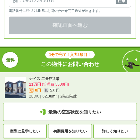
電話番号に紐づくLINEにお問い合わせ完了通知が届きます。
確認画面へ進む
1分で完了！入力2項目！
この物件にお問い合わせ
ナイス 二番館 2階
11万円
(管理費 5500円)
0円
5万円
敷
礼
2LDK｜62.38m²｜2階/2階建
最新の空室状況を知りたい
実際に
見学したい
初期費用を
知りたい
詳しく知りたい