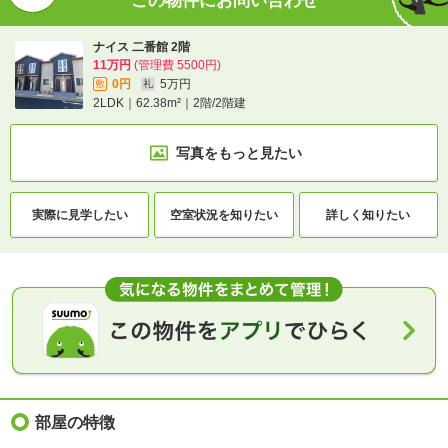
この物件にお問い合わせ
ナイス 二番館 2階
11万円
(管理費 5500円)
0円
5万円
敷
礼
2LDK｜62.38m²｜2階/2階建
写真をもっと見たい
実際に
見学したい
空室状況を
知りたい
詳しく知りたい
部屋の特徴