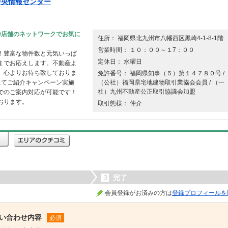
中央情報センター
9店舗のネットワークでお気に
住所： 福岡県北九州市八幡西区黒崎4-1-8-1階
営業時間： １０：００～１7：００
！豊富な物件数と元気いっぱ
定休日： 水曜日
までお応えします。不動産よ
。心よりお待ち致しておりま
免許番号： 福岡県知事（５）第１４７８０号 /
にてご紹介キャンペーン実施
（公社）福岡県宅地建物取引業協会会員 / （一
社）九州不動産公正取引協議会加盟
でのご案内対応が可能です！
おります。
取引態様： 仲介
３
完了
会員登録がお済みの方は
登録プロフィールを
い合わせ内容
必須