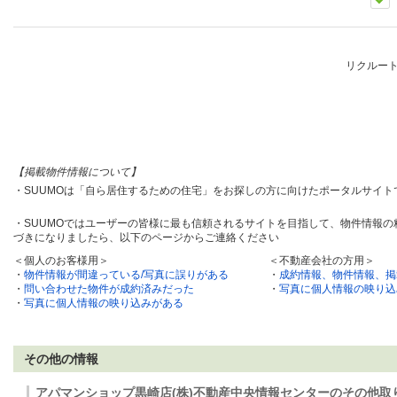
リクルー
【掲載物件情報について】
・SUUMOは「自ら居住するための住宅」をお探しの方に向けたポータルサイ
・SUUMOではユーザーの皆様に最も信頼されるサイトを目指して、物件情報
づきになりましたら、以下のページからご連絡ください
＜個人のお客様用＞
＜不動産会社の方用＞
・
物件情報が間違っている/写真に誤りがある
・
成約情報、物件情報、掲
・
問い合わせた物件が成約済みだった
・
写真に個人情報の映り込
・
写真に個人情報の映り込みがある
その他の情報
アパマンショップ黒崎店(株)不動産中央情報センターのその他取