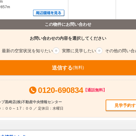
m
57m
この物件にお問い合わせ
お問い合わせの内容を選択してください
最新の空室
状況を知りたい
実際に
見学したい
その他の
問い合
送信する
(無料)
0120-690834
【通話無料】
プ黒崎店(株)不動産中央情報センター
見学予約す
：００～１7：００ ／ 定休日：水曜日