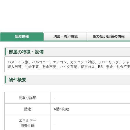
部屋の特徴・設備
バストイレ別、バルコニー、エアコン、ガスコンロ対応、フローリング、シャ
即入居可、礼金不要、敷金不要、バイク置場、都市ガス、BS、敷金・礼金不
物件概要
間取り詳細
-
階建
6階/9階建
エネルギー
-
消費性能