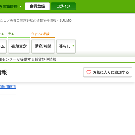
１／香春口三萩野駅の賃貸物件情報 - SUUMO
する
売る
住まいの相談
ーム
売却査定
講座/相談
暮らし
情報センターが提供する賃貸物件情報
情報
お気に入りに追加する
印刷用画面