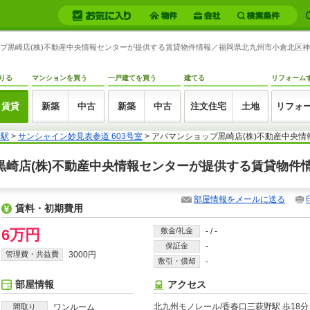
ョップ黒崎店(株)不動産中央情報センターが提供する賃貸物件情報／福岡県北九州市小倉北区神岳
りる
マンションを買う
一戸建てを買う
建てる
リフォーム
賃貸
新築
中古
新築
中古
注文住宅
土地
リフォ
野駅
>
サンシャイン妙見表参道 603号室
> アパマンショップ黒崎店(株)不動産中央
ップ黒崎店(株)不動産中央情報センターが提供する賃貸物件
部屋情報をメールに送る
賃料・初期費用
6万円
敷金/礼金
-
/
-
保証金
-
管理費・共益費
3000円
敷引・償却
-
部屋情報
アクセス
北九州モノレール/香春口三萩野駅 歩18分
間取り
ワンルーム