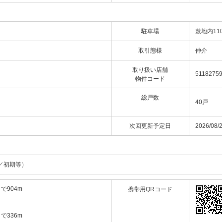
駐車場
敷地内11
取引態様
仲介
取り扱い店舗
5118275
物件コード
総戸数
40戸
次回更新予定日
2026/08/
／初期等）
904m
携帯用QRコード
336m