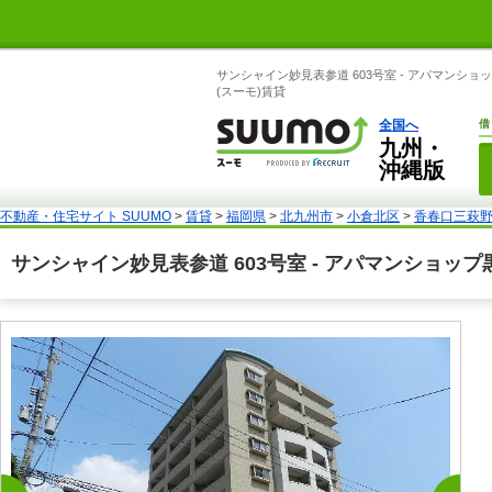
サンシャイン妙見表参道 603号室 - アパマンシ
(スーモ)賃貸
全国へ
借
九州・
沖縄版
不動産・住宅サイト SUUMO
>
賃貸
>
福岡県
>
北九州市
>
小倉北区
>
香春口三萩
サンシャイン妙見表参道 603号室 - アパマンショ