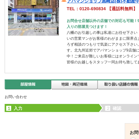
アパマンショップ黒崎店(株)不動産
TEL：0120-690834 【通話料無料】
お問合せ店舗以外の店舗での対応も可能！
入りの部屋見つけます！
八幡のお引越しの事は私達にお任せ下さい
いの営業マンがお客様のわがままに限界点
ろず相談のつもりで気楽にアクセス下さい
す。北九州近郊でアパマンショップ9店舗
中！ご来店が難しいお客様にはオンライン
皆様のお越しをスタッフ一同お待ち致して
お問い合わせ
１
入力
２
確認
お問