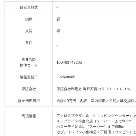
目安光熱費
-
損保
要
入居
即
条件
-
SUUMO
100463743205
物件コード
情報更新日
2026/08/08
保証会社
保証会社利用必 毎月家賃の５０％～１００％
ほか初期費用
合計4.9万円（内訳：室内消毒／初期／鍵交換料
アクロスプラザ小倉（ショッピングセンター）まで
周辺情報
Ａ－プライス小倉北店（スーパー）まで502m
ハローデイ足原店（スーパー）まで889m
セブンイレブン小倉神岳２丁目店（コンビニ）まで