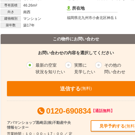
専有面積
46.26m
2
所在地
向き
南西
福岡県北九州市小倉北区神岳１
建物種別
マンション
築年数
築17年
この物件にお問い合わせ
お問い合わせの内容を選択してください
最新の空室
実際に
その他の
状況を知りたい
見学したい
問い合わせ
送信する
(無料)
0120-690834
【通話無料】
アパマンショップ黒崎店(株)不動産中央
見学予約する
(無料
情報センター
営業時間：１０：００～１7：００ ／ 定