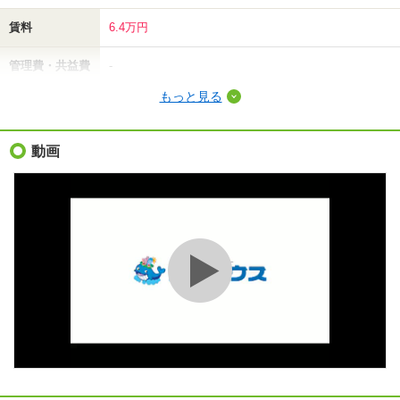
賃料
6.4万円
管理費・共益費
-
もっと見る
敷金（保証金）
12.8万円
礼金（敷引・償
動画
6.4万円
却金）
間取り / 専有面
3DK
/
50m²
積
種別 / 構造
アパート
/
木造
築年 / 築年月
築37年
/
1990年1月
階建
2階/2階建
総戸数
4戸