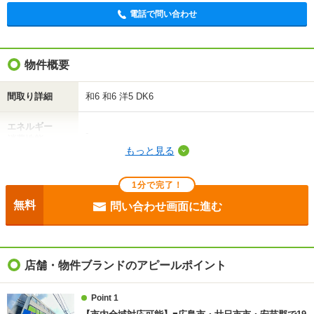
電話で問い合わせ
物件概要
間取り詳細
和6 和6 洋5 DK6
エネルギー
-
消費性能
もっと見る
断熱性能
-
1分で完了！
目安光熱費
-
無料
問い合わせ画面に進む
駐車場
付無料
入居
相談
店舗・物件ブランドのアピールポイント
条件
-
Point 1