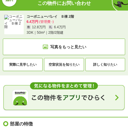
この物件にお問い合わせ
コーポニューバレイ Ｂ棟 2階
6.4万円
(管理費 -)
12.8万円
6.4万円
敷
礼
3DK｜50m²｜2階/2階建
写真をもっと見たい
実際に
見学したい
空室状況を
知りたい
詳しく知りたい
部屋の特徴