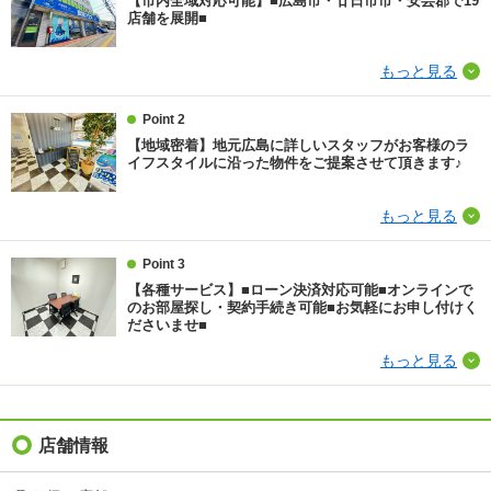
【市内全域対応可能】■広島市・廿日市市・安芸郡で19
損保
要
店舗を展開■
保証会社
保証会社利用必 要確認
もっと見る
ほか初期費用
合計3.52万円（内訳：カギ交換代：３５２００円）
Point 2
【地域密着】地元広島に詳しいスタッフがお客様のラ
その他諸費用
-
イフスタイルに沿った物件をご提案させて頂きます♪
情報更新日
2026/08/07
もっと見る
次回更新予定日
2026/08/15
Point 3
【各種サービス】■ローン決済対応可能■オンラインで
のお部屋探し・契約手続き可能■お気軽にお申し付けく
ださいませ■
もっと見る
店舗情報