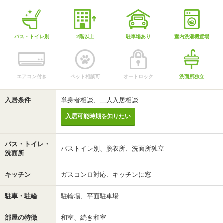
バス・トイレ別
2階以上
駐車場あり
室内洗濯機置場
エアコン付き
ペット相談可
オートロック
洗面所独立
入居条件
単身者相談、二人入居相談
入居可能時期を知りたい
バス・トイレ・
バストイレ別、脱衣所、洗面所独立
洗面所
キッチン
ガスコンロ対応、キッチンに窓
駐車・駐輪
駐輪場、平面駐車場
部屋の特徴
和室、続き和室