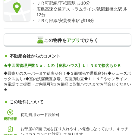
ＪＲ可部線/下祇園駅 歩10分
広島高速交通アストラムライン/祇園新橋北駅 歩
12分
ＪＲ可部線/安芸長束駅 歩18分
この物件を
アプリ
でひらく
不動産会社からのコメント
★中四国管理戸数Ｎｏ．１の【良和ハウス】ＬＩＮＥで接客もＯＫ
◆最寄りのスーパーまで徒歩６分！◆３面採光で通風良好♪◆シューズボ
ックスあり♪◆室内洗濯機置き場、洗面所独立◆ＬＩＮＥやオンライン、
お電話でご提案・ご内覧可能♪お気軽に良和ハウスまでお問合せください
★
この物件について
初期費用カード決済可
費用情報
お部屋の2面で光を採り入れやすい構造になっており、キッチ
ンはガスコンロに対応しております。