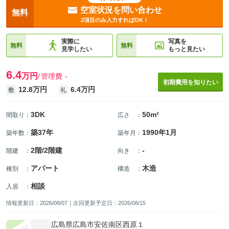
空室状況を問い合わせ
無料
2項目のみ入力すればOK！
実際に
写真を
無料
無料
見学したい
もっと見たい
6.4
万円
管理費
-
初期費用を知りたい
12.8万円
6.4万円
敷
礼
3DK
50m²
間取り
：
広さ
：
築37年
1990年1月
築年数
：
築年月
：
2階/2階建
-
階建
：
向き
：
アパート
木造
種別
：
構造
：
相談
入居
：
情報更新日：2026/08/07｜次回更新予定日：2026/08/15
広島県広島市安佐南区西原１