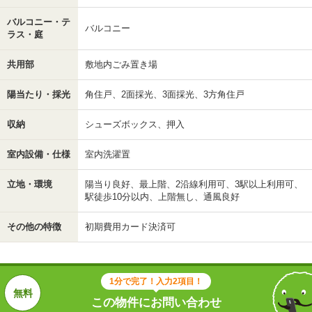
バルコニー・テ
バルコニー
ラス・庭
共用部
敷地内ごみ置き場
陽当たり・採光
角住戸、2面採光、3面採光、3方角住戸
収納
シューズボックス、押入
室内設備・仕様
室内洗濯置
立地・環境
陽当り良好、最上階、2沿線利用可、3駅以上利用可、
駅徒歩10分以内、上階無し、通風良好
その他の特徴
初期費用カード決済可
1分で完了！入力2項目！
この物件にお問い合わせ