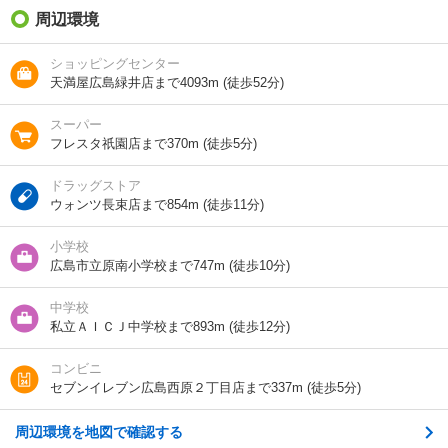
向き
-
周辺環境
住所
広島県広島市安佐南区西原１
ショッピングセンター
天満屋広島緑井店まで4093m (徒歩52分)
地図を見る
スーパー
交通
ＪＲ可部線/下祇園駅 歩10分
フレスタ祇園店まで370m (徒歩5分)
広島高速交通アストラムライン/祇園新橋北駅 歩12分
ＪＲ可部線/安芸長束駅 歩18分
ドラッグストア
ウォンツ長束店まで854m (徒歩11分)
小学校
1分で完了！入力2項目！
広島市立原南小学校まで747m (徒歩10分)
この物件にお問い合わせ
中学校
私立ＡＩＣＪ中学校まで893m (徒歩12分)
コーポニューバレイ Ｂ棟 2階
6.4万円
(管理費 -)
12.8万円
6.4万円
コンビニ
敷
礼
3DK｜50m²｜2階/2階建
セブンイレブン広島西原２丁目店まで337m (徒歩5分)
周辺環境を地図で確認する
最新の空室状況を知りたい