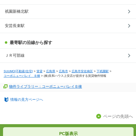
祇園新橋北駅
安芸長束駅
最寄駅の沿線から探す
ＪＲ可部線
SUUMO[不動産/住宅]
>
賃貸
>
広島県
>
広島市
>
広島市安佐南区
>
下祇園駅
>
コーポニューバレイ Ｂ棟
>
(株)良和ハウス上安店が提供する賃貸物件情報
物件ライブラリー：コーポニューバレイＢ棟
情報の見方ページへ
ページの先頭へ
PC版表示