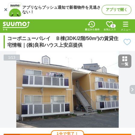
アプリならプッシュ通知で新着物件を見逃さ
アプリで開く
ない！
0
コーポニューバレイ Ｂ棟(3DK/2階/50m²)の賃貸住
宅情報｜(株)良和ハウス上安店提供
1
/
13
一覧
1分で完了！