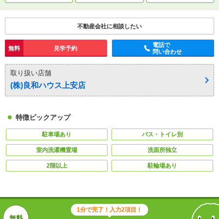
不動産会社に相談したい
電話で
無料
見学予約
問い合わせ
取り扱い店舗
(株)良和ハウス上安店
特徴ピックアップ
駐車場あり
バス・トイレ別
室内洗濯機置場
洗面所独立
2階以上
駐輪場あり
1分で完了！入力2項目！