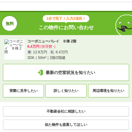
間取りや設備を
実際に
見学したい
詳しく知りたい
知りたい
1分で完了！入力2項目！
この物件にお問い合わせ
不動産会社に相談したい
コーポニューバレイ Ｂ棟 2階
6.4万円
(管理費 -)
電話で問い合わせ
12.8万円
6.4万円
敷
礼
3DK｜50m²｜2階/2階建
最新の空室状況を知りたい
実際に
見学したい
詳しく知りたい
周辺環境を
知りたい
不動産会社に相談したい
似た物件も提案してほしい