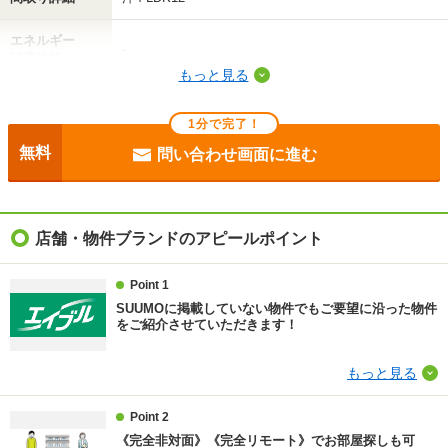
エネルギー
-
消費性能
もっと見る
断熱性能
-
1分で完了！
目安光熱費
-
無料
問い合わせ画面に進む
駐車場
敷地内5500円/駐2台可
入居
即
店舗・物件ブランドのアピールポイント
条件
二人入居可/ペット相談
Point 1
SUUMOに掲載していない物件でもご要望に沿った物件
契約期間
普通借家 2年
をご紹介させていただきます！
損保
1.6万円2年
もっと見る
保証会社
保証会社利用可 初回契約時：50％、月額：1.2％
Point 2
《完全非対面》《完全リモート》でお部屋探しも可
ほか初期費用
合計11万円（内訳：ハイム’Ｓ ＣＬＵＢ中四国 165