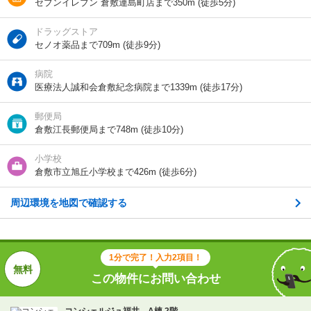
交通
水島臨海鉄道/福井駅 歩4分
セブンイレブン 倉敷連島町店まで350m (徒歩5分)
水島臨海鉄道/浦田駅 歩11分
水島臨海鉄道/西富井駅 歩16分
ドラッグストア
セノオ薬品まで709m (徒歩9分)
病院
1分で完了！入力2項目！
医療法人誠和会倉敷紀念病院まで1339m (徒歩17分)
この物件にお問い合わせ
郵便局
倉敷江長郵便局まで748m (徒歩10分)
コンシェルジュ福井 A棟 2階
4.9万円
(管理費 3000円)
小学校
0円
0円
敷
礼
倉敷市立旭丘小学校まで426m (徒歩6分)
1LDK｜40.38m²｜2階/2階建
周辺環境を地図で確認する
空室状況を問い合わせ
詳細について
間取り・設備を
実際に
見学したい
問い合わせ
問い合わせ
1分で完了！入力2項目！
この物件にお問い合わせ
不動産会社に相談したい
コンシェルジュ福井 A棟 2階