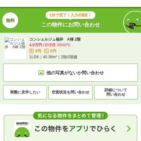
1分で完了！入力2項目！
この物件にお問い合わせ
コンシェルジュ福井 A棟 2階
4.9万円
(管理費 3000円)
0円
0円
敷
礼
1LDK｜40.38m²｜2階/2階建
他の写真がないか
問い合わせ
詳細について
実際に
見学したい
空室状況を
問い合わせ
問い合わせ