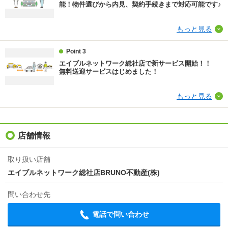
能！物件選びから内見、契約手続きまで対応可能です♪
00円税込 鍵交換代 16500円税込 ハウスクリーニ
ング 77000円税込）
もっと見る
その他諸費用
更新料 30000円
Point 3
敷金積み増し
ペット飼育の場合敷金1ヶ月（総額）
エイブルネットワーク総社店で新サービス開始！！
無料送迎サービスはじめました！
情報更新日
2026/08/05
もっと見る
次回更新予定日
2026/08/13
店舗情報
取り扱い店舗
エイブルネットワーク総社店BRUNO不動産(株)
問い合わせ先
電話で問い合わせ