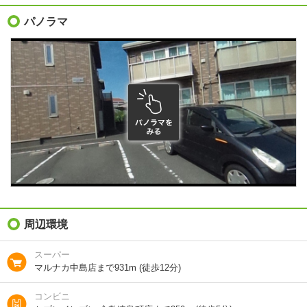
礼金（敷引・償
パノラマ
-
却金）
間取り / 専有面
1LDK
/
40.38m²
積
種別 / 構造
アパート
/
軽量鉄骨
築年 / 築年月
築18年
/
2008年9月
階建
2階/2階建
総戸数
6戸
向き
東
周辺環境
住所
岡山県倉敷市福井
スーパー
マルナカ中島店まで931m (徒歩12分)
地図を見る
コンビニ