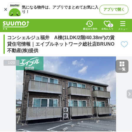
気になる物件は、アプリでまとめてお気に入
アプリで開く
り！
0
コンシェルジュ福井 A棟(1LDK/2階/40.38m²)の賃
貸住宅情報｜エイブルネットワーク総社店BRUNO
不動産(株)提供
1
/
20
一覧