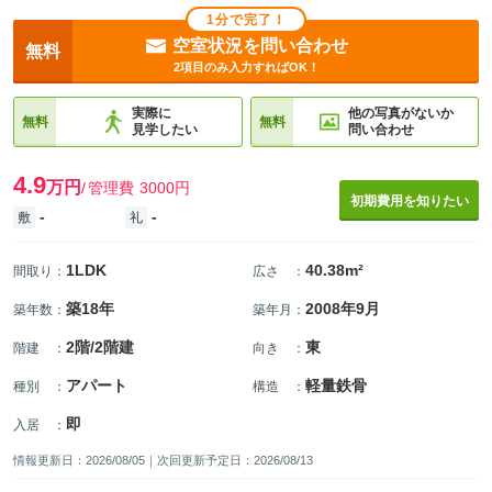
1分で完了！
空室状況を問い合わせ
無料
2項目のみ入力すればOK！
実際に
他の写真がないか
無料
無料
見学したい
問い合わせ
4.9
万円
管理費
3000円
初期費用を知りたい
-
-
敷
礼
1LDK
40.38m²
間取り
：
広さ
：
築18年
2008年9月
築年数
：
築年月
：
2階/2階建
東
階建
：
向き
：
アパート
軽量鉄骨
種別
：
構造
：
即
入居
：
情報更新日：2026/08/05｜次回更新予定日：2026/08/13