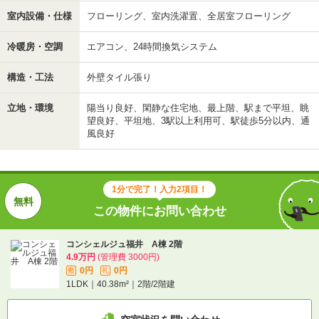
室内設備・仕様
フローリング、室内洗濯置、全居室フローリング
冷暖房・空調
エアコン、24時間換気システム
構造・工法
外壁タイル張り
立地・環境
陽当り良好、閑静な住宅地、最上階、駅まで平坦、眺
望良好、平坦地、3駅以上利用可、駅徒歩5分以内、通
風良好
1分で完了！入力2項目！
この物件にお問い合わせ
コンシェルジュ福井 A棟 2階
4.9万円
(管理費 3000円)
0円
0円
敷
礼
1LDK｜40.38m²｜2階/2階建