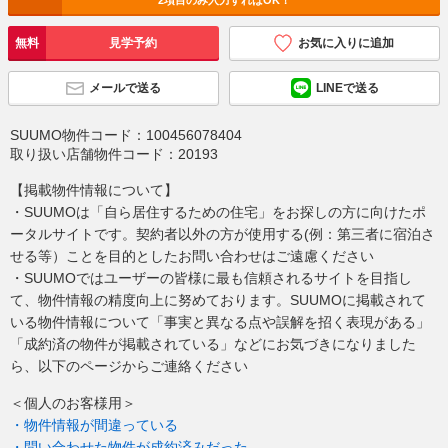
2項目のみ入力すればOK！
無料
見学予約
お気に入りに追加
メールで送る
LINEで送る
SUUMO物件コード：
100456078404
取り扱い店舗物件コード：
20193
【掲載物件情報について】
・SUUMOは「自ら居住するための住宅」をお探しの方に向けたポ
ータルサイトです。契約者以外の方が使用する(例：第三者に宿泊さ
せる等）ことを目的としたお問い合わせはご遠慮ください
・SUUMOではユーザーの皆様に最も信頼されるサイトを目指し
て、物件情報の精度向上に努めております。SUUMOに掲載されて
いる物件情報について「事実と異なる点や誤解を招く表現がある」
「成約済の物件が掲載されている」などにお気づきになりました
ら、以下のページからご連絡ください
＜個人のお客様用＞
・物件情報が間違っている
・問い合わせた物件が成約済みだった