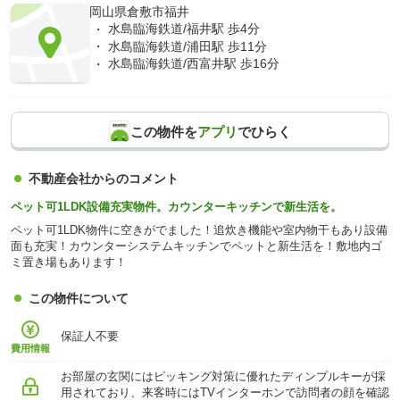
岡山県倉敷市福井
水島臨海鉄道/福井駅 歩4分
水島臨海鉄道/浦田駅 歩11分
水島臨海鉄道/西富井駅 歩16分
この物件を
アプリ
でひらく
不動産会社からのコメント
ペット可1LDK設備充実物件。カウンターキッチンで新生活を。
ペット可1LDK物件に空きがでました！追炊き機能や室内物干もあり設備
面も充実！カウンターシステムキッチンでペットと新生活を！敷地内ゴ
ミ置き場もあります！
この物件について
保証人不要
費用情報
お部屋の玄関にはピッキング対策に優れたディンプルキーが採
用されており、来客時にはTVインターホンで訪問者の顔を確認