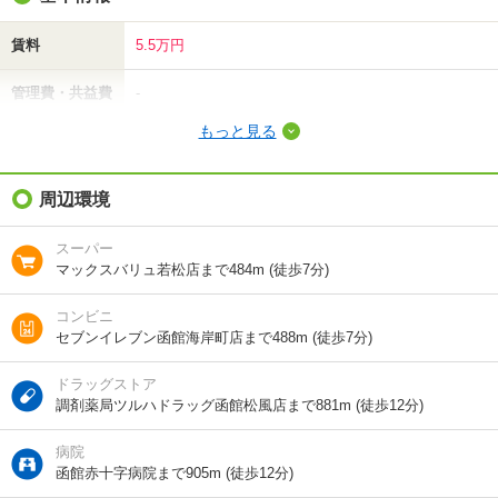
賃料
5.5万円
管理費・共益費
-
もっと見る
敷金（保証金）
-
礼金（敷引・償
周辺環境
5.5万円
却金）
スーパー
間取り / 専有面
3LDK
/
77.9m²
マックスバリュ若松店まで484m (徒歩7分)
積
コンビニ
種別 / 構造
マンション
/
鉄筋コン
セブンイレブン函館海岸町店まで488m (徒歩7分)
築年 / 築年月
築37年
/
1989年12月
ドラッグストア
調剤薬局ツルハドラッグ函館松風店まで881m (徒歩12分)
階建
4階/4階建
病院
向き
南西
函館赤十字病院まで905m (徒歩12分)