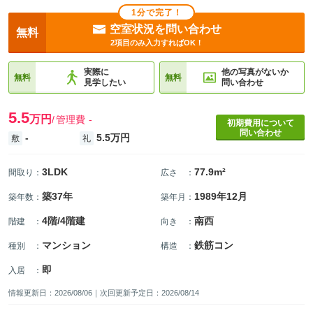
1分で完了！
空室状況を問い合わせ
無料
2項目のみ入力すればOK！
実際に
他の写真がないか
無料
無料
見学したい
問い合わせ
5.5
万円
管理費
-
初期費用について
問い合わせ
-
5.5万円
敷
礼
3LDK
77.9m²
間取り
：
広さ
：
築37年
1989年12月
築年数
：
築年月
：
4階/4階建
南西
階建
：
向き
：
マンション
鉄筋コン
種別
：
構造
：
即
入居
：
情報更新日：2026/08/06｜次回更新予定日：2026/08/14