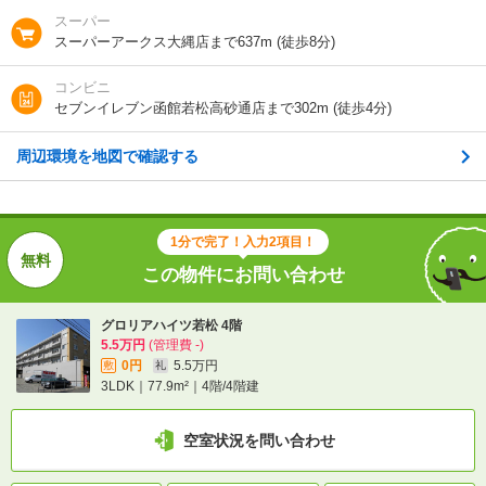
住所
北海道函館市若松町
スーパー
スーパーアークス大縄店まで637m (徒歩8分)
地図を見る
コンビニ
セブンイレブン函館若松高砂通店まで302m (徒歩4分)
交通
函館市電湯川線/新川町駅 歩7分
周辺環境を地図で確認する
1分で完了！入力2項目！
この物件にお問い合わせ
1分で完了！入力2項目！
この物件にお問い合わせ
グロリアハイツ若松 4階
5.5万円
(管理費 -)
0円
5.5万円
敷
礼
グロリアハイツ若松 4階
3LDK｜77.9m²｜4階/4階建
5.5万円
(管理費 -)
0円
5.5万円
敷
礼
3LDK｜77.9m²｜4階/4階建
空室状況を問い合わせ
空室状況を問い合わせ
詳細について
間取り・設備を
実際に
見学したい
問い合わせ
問い合わせ