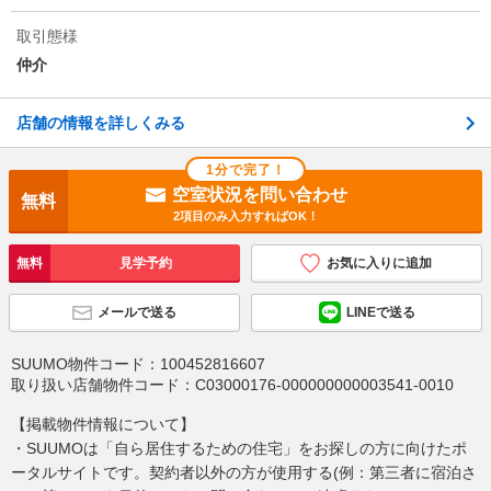
物件備考
（初回保証委託料月額総賃料の50％ 月額税込880円 年
10000円更新料）
取引態様
仲介
店舗の情報を詳しくみる
1分で完了！
空室状況を問い合わせ
無料
2項目のみ入力すればOK！
無料
見学予約
お気に入りに追加
メールで送る
LINEで送る
SUUMO物件コード：
100452816607
取り扱い店舗物件コード：
C03000176-000000000003541-0010
【掲載物件情報について】
・SUUMOは「自ら居住するための住宅」をお探しの方に向けたポ
ータルサイトです。契約者以外の方が使用する(例：第三者に宿泊さ