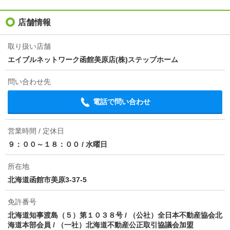
入居
即
店舗情報
条件
単身者可/二人入居可
取り扱い店舗
エイブルネットワーク函館美原店(株)ステップホーム
契約期間
普通借家 2年
問い合わせ先
損保
1.5万円2年
電話で問い合わせ
保証会社
保証会社利用必 実費（（初回保証委託料月額総賃料の
50％ 月額税込880円 年10000円更新料））
営業時間 / 定休日
ほか初期費用
合計6.05万円（内訳：クリーニング44000円/サポート
９：００～１８：００
/
水曜日
コール24(2年)16500円）
所在地
その他諸費用
-
北海道函館市美原3-37-5
情報更新日
2026/08/06
免許番号
次回更新予定日
2026/08/14
北海道知事渡島（５）第１０３８号 / （公社）全日本不動産協会北
海道本部会員 / （一社）北海道不動産公正取引協議会加盟