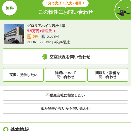
1分で完了！入力2項目！
この物件にお問い合わせ
グロリアハイツ若松 4階
5.5万円
(管理費 -)
0円
5.5万円
敷
礼
3LDK｜77.9m²｜4階/4階建
空室状況を問い合わせ
詳細について
間取り・設備を
実際に
見学したい
問い合わせ
問い合わせ
不動産会社に相談したい
似た物件がないかを問い合わせ
基本情報