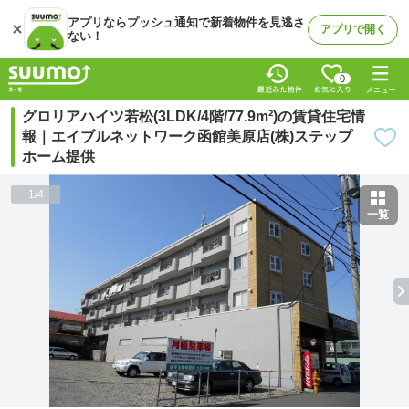
アプリならプッシュ通知で新着物件を見逃さ
アプリで開く
ない！
0
グロリアハイツ若松(3LDK/4階/77.9m²)の賃貸住宅情
報｜エイブルネットワーク函館美原店(株)ステップ
ホーム提供
1
/
4
一覧