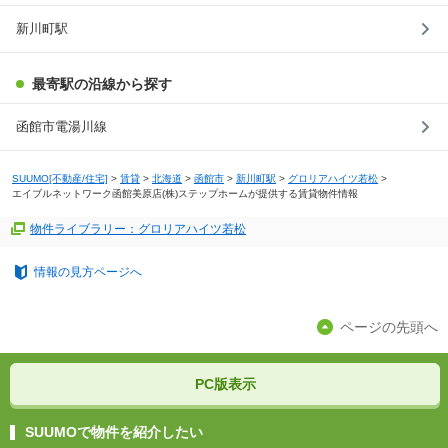
新川町駅
最寄駅の沿線から探す
函館市電湯川線
SUUMO[不動産/住宅]
>
賃貸
>
北海道
>
函館市
>
新川町駅
>
グロリアハイツ若松
>
エイブルネットワーク函館美原店(株)ステップホームが提供する賃貸物件情報
物件ライブラリー：グロリアハイツ若松
情報の見方ページへ
ページの先頭へ
PC版表示
SUUMOで物件を紹介したい