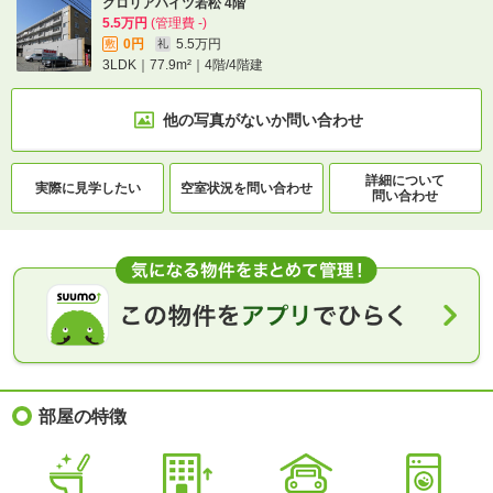
グロリアハイツ若松 4階
5.5万円
(管理費 -)
0円
5.5万円
敷
礼
3LDK｜77.9m²｜4階/4階建
他の写真がないか
問い合わせ
詳細について
実際に
見学したい
空室状況を
問い合わせ
問い合わせ
部屋の特徴