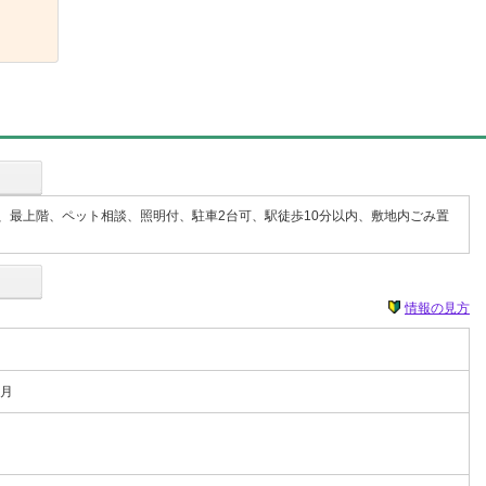
、最上階、ペット相談、照明付、駐車2台可、駅徒歩10分以内、敷地内ごみ置
情報の見方
0月