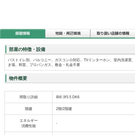
部屋の特徴・設備
バストイレ別、バルコニー、ガスコンロ対応、TVインターホン、室内洗濯置
き場、和室、プロパンガス、敷金・礼金不要
物件概要
間取り詳細
和6 洋5.5 DK6
階建
2階/2階建
エネルギー
-
消費性能