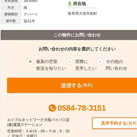
専有面積
39.69m
2
所在地
向き
南
岐阜県大垣市桧町
建物種別
アパート
築年数
築31年
この物件にお問い合わせ
お問い合わせの内容を選択してください
最新の空室
実際に
その他の
状況を知りたい
見学したい
問い合わせ
送信する
(無料)
0584-78-3151
エイブルネットワーク大垣バイパス店
見学予約する
(無料
(株)賃貸ステーション
営業時間：ＡＭ10：00～ＰＭ：6：30
／ 定休日：水曜日