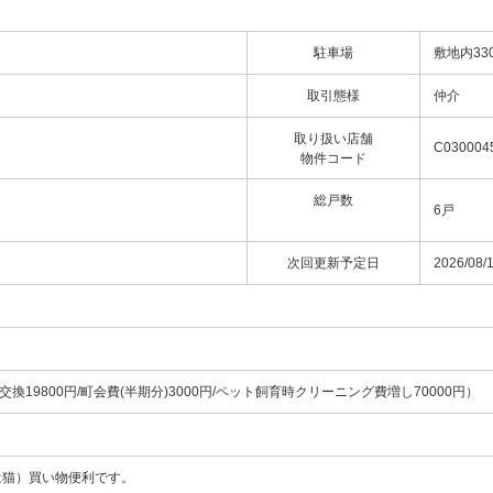
駐車場
敷地内33
取引態様
仲介
取り扱い店舗
C030004
物件コード
総戸数
6戸
次回更新予定日
2026/08/
交換19800円/町会費(半期分)3000円/ペット飼育時クリーニング費増し70000円）
は猫）買い物便利です。