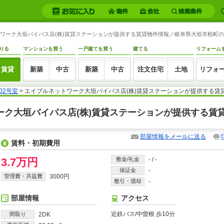
ットワーク大垣バイパス店(株)賃貸ステーションが提供する賃貸物件情報／岐阜県大垣市桧町の賃貸
りる
マンションを買う
一戸建てを買う
建てる
リフォーム
賃貸
新築
中古
新築
中古
注文住宅
土地
リフォ
02号室
> エイブルネットワーク大垣バイパス店(株)賃貸ステーションが提供する賃
トワーク大垣バイパス店(株)賃貸ステーションが提供する賃
部屋情報をメールに送る
賃料・初期費用
3.7万円
敷金/礼金
-
/
-
保証金
-
管理費・共益費
3000円
敷引・償却
-
部屋情報
アクセス
近鉄バス/中曽根 歩10分
間取り
2DK