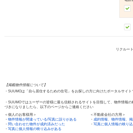
リクルー
【掲載物件情報について】
・SUUMOは「自ら居住するための住宅」をお探しの方に向けたポータルサイ
・SUUMOではユーザーの皆様に最も信頼されるサイトを目指して、物件情報
づきになりましたら、以下のページからご連絡ください
＜個人のお客様用＞
＜不動産会社の方用＞
・
物件情報が間違っている/写真に誤りがある
・
成約情報、物件情報、掲
・
問い合わせた物件が成約済みだった
・
写真に個人情報の映り込
・
写真に個人情報の映り込みがある