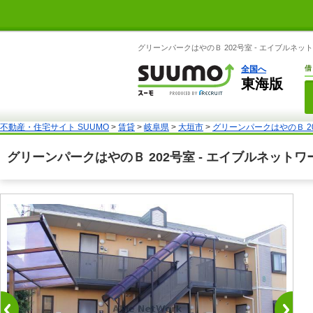
グリーンパークはやのＢ 202号室 - エイブルネ
全国へ
借
東海版
不動産・住宅サイト SUUMO
>
賃貸
>
岐阜県
>
大垣市
>
グリーンパークはやのＢ 2
グリーンパークはやのＢ 202号室 - エイブルネッ