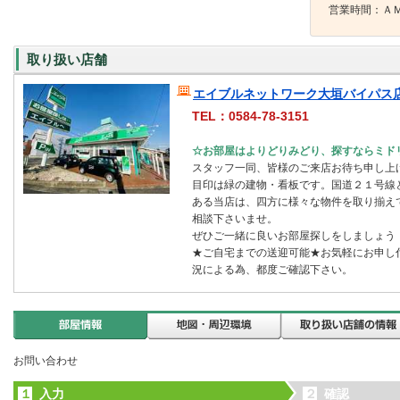
営業時間：ＡＭ
取り扱い店舗
エイブルネットワーク大垣バイパス店
TEL：0584-78-3151
☆お部屋はよりどりみどり、探すならミド
スタッフ一同、皆様のご来店お待ち申し上
目印は緑の建物・看板です。国道２１号線
ある当店は、四方に様々な物件を取り揃え
相談下さいませ。
ぜひご一緒に良いお部屋探しをしましょう
★ご自宅までの送迎可能★お気軽にお申し
況による為、都度ご確認下さい。
お問い合わせ
１
入力
２
確認