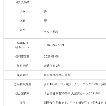
目安光熱費
-
損保
要
入居
即
条件
ペット相談
SUUMO
100452477999
物件コード
情報更新日
2026/08/06
契約期間
普通借家 2年
保証会社
保証会社利用必 実費
ほか初期費用
合計16.28万円（内訳：クリーニング70000円/鍵
ほか諸費用
２台目駐車場3300円/入居安心パック1910円
備考
閑静な住宅街です。ペット相談可（小型犬また