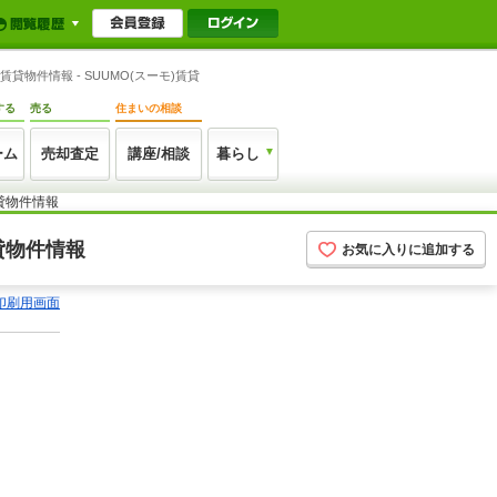
物件情報 - SUUMO(スーモ)賃貸
する
売る
住まいの相談
ーム
売却査定
講座/相談
暮らし
貸物件情報
貸物件情報
お気に入りに追加する
印刷用画面