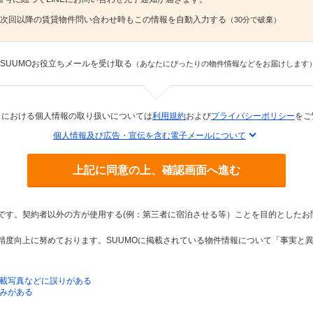
次回以降の賃貸物件問い合わせ時もこの情報を自動入力する
（30分で破棄）
SUUMOお役立ちメールを受け取る
（あなたにぴったりの物件情報などをお届けします
トにおける個人情報の取り扱いについては
利用規約
および
プライバシーポリシー
をご
個人情報及び広告・宣伝を含む電子メールについて
上記に同意の上、確認画面へ進む
トです。契約者以外の方が使用する(例：第三者に宿泊させる等）ことを目的としたお
の精度向上に努めております。SUUMOに掲載されている物件情報について「事実と
載写真などに誤りがある
みがある