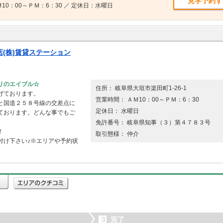
見学予約す
10：00～ＰＭ：6：30 ／ 定休日：水曜日
(株)賃貸ステーション
リのエイブル☆
住所： 岐阜県大垣市楽田町1-26-1
げております。
営業時間： ＡＭ10：00～ＰＭ：6：30
と国道２５８号線の交差点に
定休日： 水曜日
ております。どんな事でもご
免許番号： 岐阜県知事（３）第４７８３号
！
取引態様： 仲介
付け下さい♪※エリアや予約状
３
完了