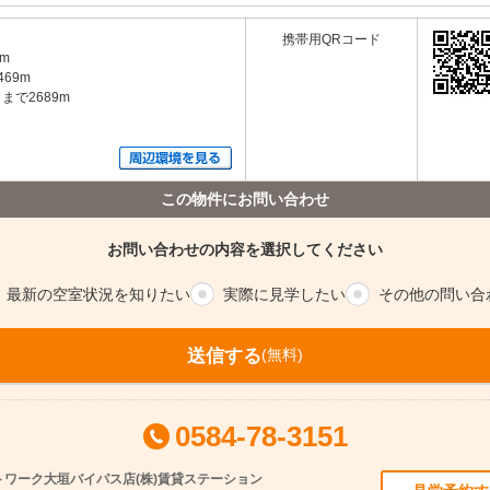
携帯用QRコード
m
69m
で2689m
この物件にお問い合わせ
お問い合わせの内容を選択してください
最新の空室
状況を知りたい
実際に
見学したい
その他の
問い合
送信する
(無料)
0584-78-3151
ワーク大垣バイパス店(株)賃貸ステーション