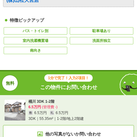
(株)山松大宮店
特徴ピックアップ
バス・トイレ別
駐車場あり
室内洗濯機置場
洗面所独立
南向き
1分で完了！入力2項目！
この物件にお問い合わせ
桶川 3DK 1-2階
6.5万円
(管理費 -)
6.5万円
6.5万円
敷
礼
3DK｜55.35m²｜1-2階/地上2階建
他の写真がないか
問い合わせ