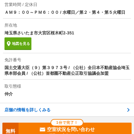
1分で完了！入力2項目！
次回更新予定日
2026/08/14
営業時間 / 定休日
この物件にお問い合わせ
ＡＭ９：００～ＰＭ６：００
/
水曜日／第２・第４・第５火曜日
物件備考
湘南新宿ライン高海北本駅徒歩35分/１０５６２
桶川 3DK 1-2階
所在地
6.5万円
(管理費 -)
埼玉県さいたま市大宮区桜木町2-351
6.5万円
6.5万円
敷
礼
3DK｜55.35m²｜1-2階/地上2階建
地図を見る
空室状況を問い合わせ
免許番号
国土交通大臣（９）第３９７３号 / （公社）全日本不動産協会埼玉
詳細について
間取り・設備を
県本部会員 / （公社）首都圏不動産公正取引協議会加盟
実際に
見学したい
問い合わせ
問い合わせ
取引態様
仲介
不動産会社に相談したい
店舗の情報を詳しくみる
1分で完了！
空室状況を問い合わせ
無料