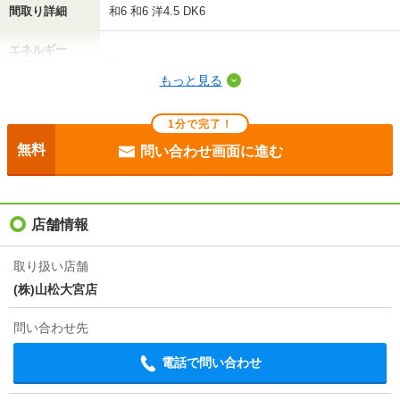
間取り詳細
和6 和6 洋4.5 DK6
間取り / 専有面
3DK
/
55.35m²
積
エネルギー
-
消費性能
種別 / 構造
一戸建て･その他
/
木造
もっと見る
断熱性能
-
築年 / 築年月
築42年
/
1984年11月
1分で完了！
目安光熱費
-
階建
1-2階/地上2階建
無料
問い合わせ画面に進む
駐車場
付無料
総戸数
1戸
入居
即
店舗情報
向き
東
条件
二人入居可/子供可
住所
埼玉県桶川市大字上日出谷
取り扱い店舗
(株)山松大宮店
契約期間
普通借家 2年
交通
ＪＲ高崎線/桶川駅 歩35分
湘南新宿ライン高海/桶川駅 歩35分
問い合わせ先
ＪＲ高崎線/北本駅 歩35分
損保
1.3万円2年
電話で問い合わせ
情報更新日
2026/08/06