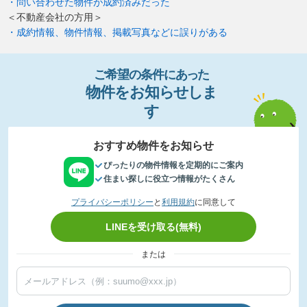
・問い合わせた物件が成約済みだった
＜不動産会社の方用＞
・成約情報、物件情報、掲載写真などに誤りがある
ご希望の条件
に
あっ
た
物件
を
お
知
らせし
ま
す
おすすめ物件をお知らせ
ぴったりの物件情報を定期的にご案内
住まい探しに役立つ情報がたくさん
プライバシーポリシー
と
利用規約
に同意して
LINEを受け取る(無料)
または