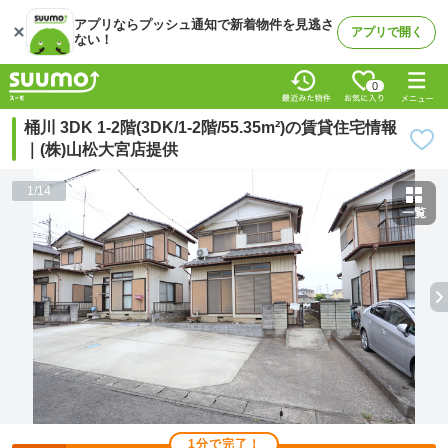
アプリならプッシュ通知で新着物件を見逃さ
アプリで開く
ない！
0
桶川 3DK 1-2階(3DK/1-2階/55.35m²)の賃貸住宅情報
｜(株)山松大宮店提供
1
/
14
一覧
1分で完了！