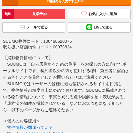
2項目のみ入力すればOK！
無料
見学予約
お気に入りに追加
メールで送る
LINEで送る
SUUMO物件コード：
100450520075
取り扱い店舗物件コード：
66976824
【掲載物件情報について】
・SUUMOは「自ら居住するための住宅」をお探しの方に向けたポ
ータルサイトです。契約者以外の方が使用する(例：第三者に宿泊さ
せる等）ことを目的としたお問い合わせはご遠慮ください
・SUUMOではユーザーの皆様に最も信頼されるサイトを目指し
て、物件情報の精度向上に努めております。SUUMOに掲載されて
いる物件情報について「事実と異なる点や誤解を招く表現がある」
「成約済の物件が掲載されている」などにお気づきになりました
ら、以下のページからご連絡ください
＜個人のお客様用＞
・物件情報が間違っている