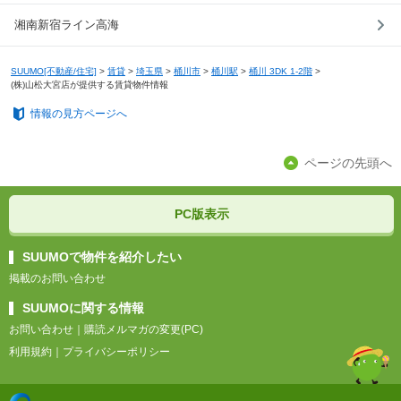
湘南新宿ライン高海
SUUMO[不動産/住宅]
>
賃貸
>
埼玉県
>
桶川市
>
桶川駅
>
桶川 3DK 1-2階
>
(株)山松大宮店が提供する賃貸物件情報
情報の見方ページへ
ページの先頭へ
PC版表示
SUUMOで物件を紹介したい
掲載のお問い合わせ
SUUMOに関する情報
お問い合わせ
｜
購読メルマガの変更(PC)
利用規約
｜
プライバシーポリシー