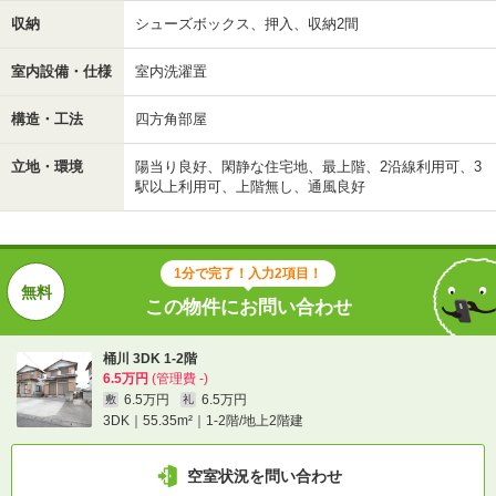
収納
シューズボックス、押入、収納2間
室内設備・仕様
室内洗濯置
構造・工法
四方角部屋
立地・環境
陽当り良好、閑静な住宅地、最上階、2沿線利用可、3
駅以上利用可、上階無し、通風良好
1分で完了！入力2項目！
この物件にお問い合わせ
桶川 3DK 1-2階
6.5万円
(管理費 -)
6.5万円
6.5万円
敷
礼
3DK｜55.35m²｜1-2階/地上2階建
空室状況を問い合わせ