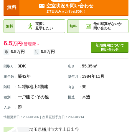
空室状況を問い合わせ
無料
2項目のみ入力すればOK！
実際に
他の写真がないか
無料
無料
見学したい
問い合わせ
6.5
万円
管理費
-
初期費用について
問い合わせ
6.5万円
6.5万円
敷
礼
3DK
55.35m²
間取り
：
広さ
：
築42年
1984年11月
築年数
：
築年月
：
1-2階/地上2階建
東
階建
：
向き
：
一戸建て･その他
木造
種別
：
構造
：
即
入居
：
情報更新日：2026/08/06｜次回更新予定日：2026/08/14
埼玉県桶川市大字上日出谷