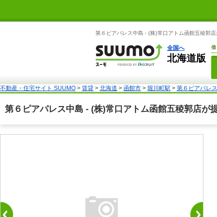
第６ピアパレス中島 - (株)常口アトム函館五稜郭
全国へ
借
北海道版
不動産・住宅サイト SUUMO
>
賃貸
>
北海道
>
函館市
>
堀川町駅
>
第６ピアパレ
第６ピアパレス中島 - (株)常口アトム函館五稜郭店