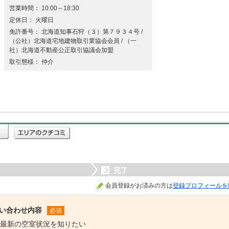
営業時間： 10:00～18:30
定休日： 火曜日
免許番号： 北海道知事石狩（３）第７９３４号 /
（公社）北海道宅地建物取引業協会会員 / （一
社）北海道不動産公正取引協議会加盟
取引態様： 仲介
３
完了
会員登録がお済みの方は
登録プロフィールを
い合わせ内容
必須
最新の空室状況を知りたい