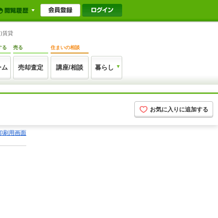
)賃貸
する
売る
住まいの相談
ーム
売却査定
講座/相談
暮らし
お気に入りに追加する
印刷用画面