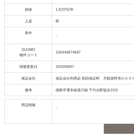
損保
1.8万円2年
入居
即
条件
-
SUUMO
100449874697
物件コード
情報更新日
2026/08/07
保証会社
保証会社利用必 初回保証料 月額賃料等の５０
備考
函館市電本線湯川線 千代台駅徒歩10分
周辺情報
-