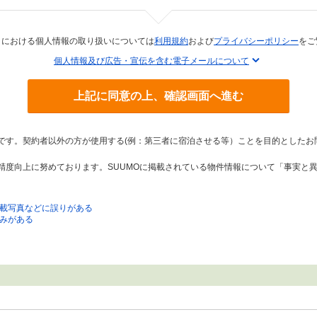
トにおける個人情報の取り扱いについては
利用規約
および
プライバシーポリシー
をご
個人情報及び広告・宣伝を含む電子メールについて
上記に同意の上、確認画面へ進む
トです。契約者以外の方が使用する(例：第三者に宿泊させる等）ことを目的としたお
の精度向上に努めております。SUUMOに掲載されている物件情報について「事実と
載写真などに誤りがある
みがある