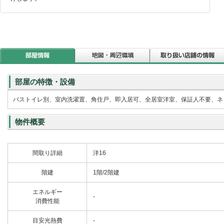
部屋の特徴・設備
バストイレ別、室内洗濯置、角住戸、即入居可、全居室洋室、保証人不要、ネッ
物件概要
間取り詳細
洋16
階建
1階/2階建
エネルギー
-
消費性能
目安光熱費
-