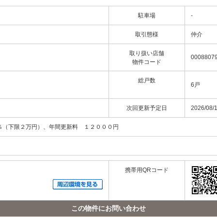
駐車場
-
取引態様
仲介
取り扱い店舗
00088079
物件コード
総戸数
6戸
次回更新予定日
2026/08/
％（下限２万円）、年間更新料 １２０００円
携帯用QRコード
この物件にお問い合わせ