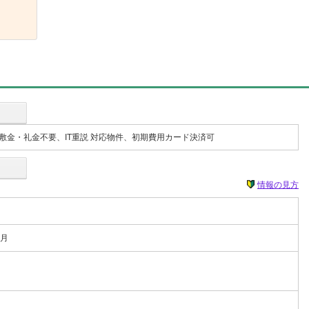
金・礼金不要、IT重説 対応物件、初期費用カード決済可
情報の見方
0月