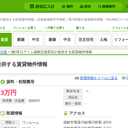
店が提供する賃貸物件情報／北海道函館市中島町／堀川町駅の賃貸物件情報 - SUUMO(スーモ
りる
マンションを買う
一戸建てを買う
建てる
リフォーム
賃貸
新築
中古
新築
中古
注文住宅
土地
リフォ
ス中島
> (株)常口アトム函館五稜郭店が提供する賃貸物件情報
が提供する賃貸物件情報
部屋情報をメールに送る
賃料・初期費用
3万円
敷金/礼金
-
/
-
保証金
-
管理費・共益費
3000円
敷引・償却
-
部屋情報
アクセス
函館市電湯川線/堀川町駅 歩5分
間取り
ワンルーム