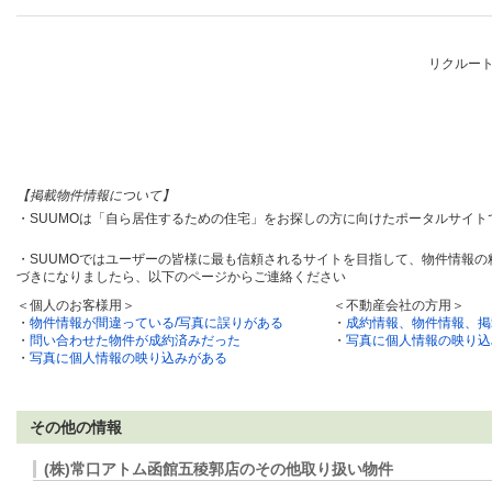
リクルー
【掲載物件情報について】
・SUUMOは「自ら居住するための住宅」をお探しの方に向けたポータルサイ
・SUUMOではユーザーの皆様に最も信頼されるサイトを目指して、物件情報
づきになりましたら、以下のページからご連絡ください
＜個人のお客様用＞
＜不動産会社の方用＞
・
物件情報が間違っている/写真に誤りがある
・
成約情報、物件情報、掲
・
問い合わせた物件が成約済みだった
・
写真に個人情報の映り込
・
写真に個人情報の映り込みがある
その他の情報
(株)常口アトム函館五稜郭店のその他取り扱い物件