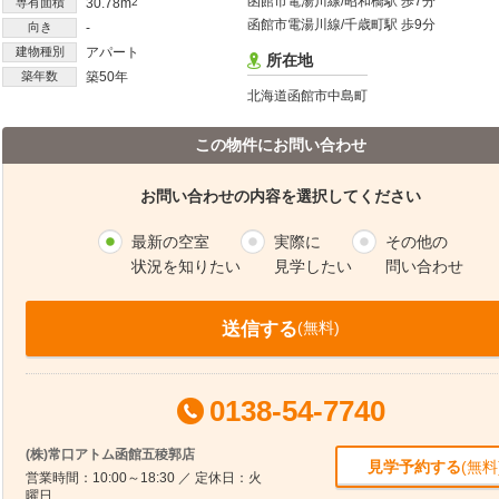
函館市電湯川線/昭和橋駅 歩7分
専有面積
30.78m
2
函館市電湯川線/千歳町駅 歩9分
向き
-
建物種別
アパート
所在地
築年数
築50年
北海道函館市中島町
この物件にお問い合わせ
お問い合わせの内容を選択してください
最新の空室
実際に
その他の
状況を知りたい
見学したい
問い合わせ
送信する
(無料)
0138-54-7740
(株)常口アトム函館五稜郭店
見学予約する
(無料
営業時間：10:00～18:30 ／ 定休日：火
曜日