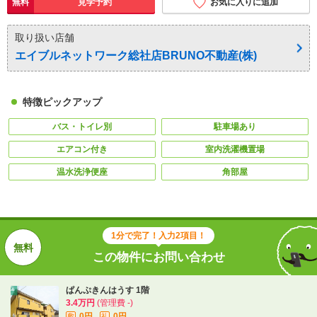
無料
見学予約
お気に入りに追加
取り扱い店舗
エイブルネットワーク総社店BRUNO不動産(株)
特徴ピックアップ
バス・トイレ別
駐車場あり
エアコン付き
室内洗濯機置場
温水洗浄便座
角部屋
1分で完了！入力2項目！
この物件にお問い合わせ
ぱんぷきんはうす 1階
3.4万円
(管理費 -)
0円
0円
敷
礼