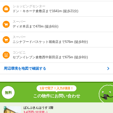
水島臨海鉄道/浦田駅 歩27分
ショッピングセンター
ドン・キホーテ倉敷店まで1641m (徒歩21分)
スーパー
1分で完了！入力2項目！
ディオ本店まで470m (徒歩6分)
この物件にお問い合わせ
スーパー
ニシナフードバスケット堀南店まで576m (徒歩8分)
ぱんぷきんはうす 1階
3.4万円
(管理費 -)
コンビニ
0円
0円
敷
礼
セブンイレブン倉敷西中新田店まで675m (徒歩9分)
ワンルーム｜25.92m²｜1階/2階建
周辺環境を地図で確認する
最新の空室状況を知りたい
間取りや設備を
実際に
見学したい
詳しく知りたい
知りたい
1分で完了！入力2項目！
この物件にお問い合わせ
不動産会社に相談したい
ぱんぷきんはうす 1階
3.4万円
(管理費 -)