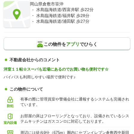
岡山県倉敷市笹沖
水島臨海鉄道/西富井駅 歩22分
水島臨海鉄道/福井駅 歩28分
水島臨海鉄道/浦田駅 歩27分
この物件を
アプリ
でひらく
不動産会社からのコメント
洋室１１帖☆スーパも近場にあるのでお買い物も便利です☆
バイパスも利用しやすい場所で便利です♪
この物件について
有事の際に管理員室や警備会社に通報するシステムも完備され
ています。
防犯
お部屋の床はフローリングとなっており、設備されているシス
テムキッチンはガスコンロに対応しております。
室内設備
周辺には徒歩9分（675m）圏内にセブンイレブン倉敷西中新田