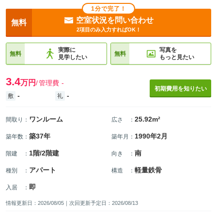
1分で完了！
空室状況を問い合わせ
無料
2項目のみ入力すればOK！
実際に
写真を
無料
無料
見学したい
もっと見たい
3.4
万円
管理費
-
初期費用を知りたい
-
-
敷
礼
ワンルーム
25.92m²
間取り
：
広さ
：
築37年
1990年2月
築年数
：
築年月
：
1階/2階建
南
階建
：
向き
：
アパート
軽量鉄骨
種別
：
構造
：
即
入居
：
情報更新日：2026/08/05｜次回更新予定日：2026/08/13