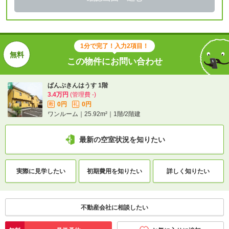
1分で完了！入力2項目！
この物件にお問い合わせ
ぱんぷきんはうす 1階
3.4万円
(管理費 -)
0円
0円
敷
礼
ワンルーム｜25.92m²｜1階/2階建
最新の空室状況を知りたい
実際に
見学したい
初期費用を
知りたい
詳しく知りたい
不動産会社に相談したい