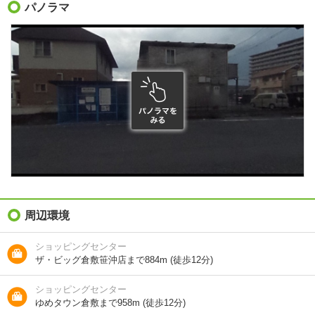
礼金（敷引・償
パノラマ
-
却金）
間取り / 専有面
ワンルーム
/
25.92m²
積
種別 / 構造
アパート
/
軽量鉄骨
築年 / 築年月
築37年
/
1990年2月
階建
1階/2階建
総戸数
14戸
向き
南
周辺環境
住所
岡山県倉敷市笹沖
ショッピングセンター
ザ・ビッグ倉敷笹沖店まで884m (徒歩12分)
地図を見る
ショッピングセンター
交通
水島臨海鉄道/西富井駅 歩22分
ゆめタウン倉敷まで958m (徒歩12分)
水島臨海鉄道/福井駅 歩28分