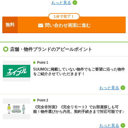
もっと見る
断熱性能
-
1分で完了！
目安光熱費
-
無料
問い合わせ画面に進む
駐車場
敷地内3000円
入居
即
店舗・物件ブランドのアピールポイント
条件
-
Point 1
SUUMOに掲載していない物件でもご要望に沿った物件
契約期間
普通借家 2年
をご紹介させていただきます！
損保
要
もっと見る
保証会社
保証会社利用必 初回契約時：50％、更新時：25％、
Point 2
月額：2％、最低保証料20，000円 更新保証料2年ご
と
《完全非対面》《完全リモート》でお部屋探しも可
能！物件選びから内見、契約手続きまで対応可能です♪
ほか初期費用
合計1.65万円（内訳：鍵交換代 16500円税込）
もっと見る