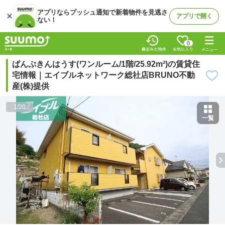
アプリならプッシュ通知で新着物件を見逃さ
アプリで開く
ない！
0
ぱんぷきんはうす(ワンルーム/1階/25.92m²)の賃貸住
宅情報｜エイブルネットワーク総社店BRUNO不動
産(株)提供
1
/
20
一覧