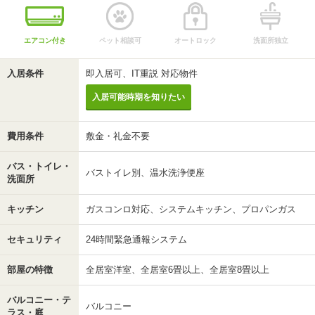
エアコン付き
ペット相談可
オートロック
洗面所独立
入居条件
即入居可、IT重説 対応物件
入居可能時期を知りたい
費用条件
敷金・礼金不要
バス・トイレ・
バストイレ別、温水洗浄便座
洗面所
キッチン
ガスコンロ対応、システムキッチン、プロパンガス
セキュリティ
24時間緊急通報システム
部屋の特徴
全居室洋室、全居室6畳以上、全居室8畳以上
バルコニー・テ
バルコニー
ラス・庭