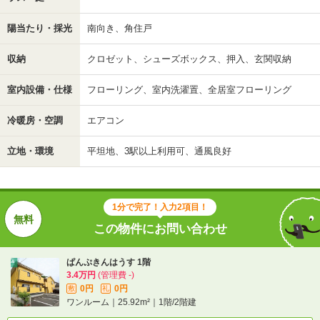
陽当たり・採光
南向き、角住戸
収納
クロゼット、シューズボックス、押入、玄関収納
室内設備・仕様
フローリング、室内洗濯置、全居室フローリング
冷暖房・空調
エアコン
立地・環境
平坦地、3駅以上利用可、通風良好
1分で完了！入力2項目！
この物件にお問い合わせ
ぱんぷきんはうす 1階
3.4万円
(管理費 -)
0円
0円
敷
礼
ワンルーム｜25.92m²｜1階/2階建