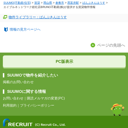
SUUMO[不動産/住宅]
>
賃貸
>
岡山県
>
倉敷市
>
西富井駅
>
ぱんぷきんはうす
>
エイブルネットワーク総社店BRUNO不動産(株)が提供する賃貸物件情報
物件ライブラリー：ぱんぷきんはうす
情報の見方ページへ
ページの先頭へ
PC版表示
SUUMOで物件を紹介したい
掲載のお問い合わせ
SUUMOに関する情報
お問い合わせ
｜
購読メルマガの変更(PC)
利用規約
｜
プライバシーポリシー