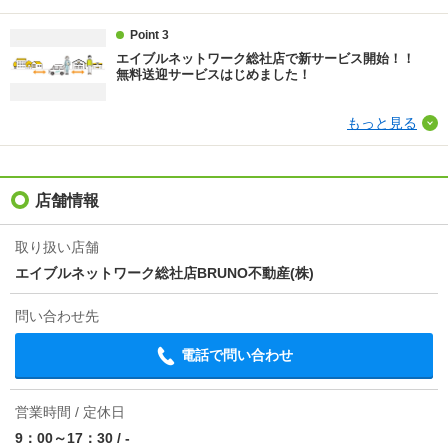
その他諸費用
さくらサポートサ－ビス 1100円／月額 火災保険
800円／月額 更新料 20000円
Point 3
エイブルネットワーク総社店で新サービス開始！！
情報更新日
2026/08/05
無料送迎サービスはじめました！
次回更新予定日
2026/08/13
もっと見る
物件備考
水島本線 球場前駅徒歩32分/洋室広々１１帖☆
店舗情報
取り扱い店舗
エイブルネットワーク総社店BRUNO不動産(株)
問い合わせ先
電話で問い合わせ
営業時間 / 定休日
9：00～17：30
/
-