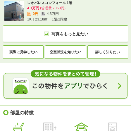
レオパレスコンフォール 1階
4.3万円
(管理費 7050円)
0円
4.3万円
敷
礼
1K｜23.18m²｜1階/2階建
写真をもっと見たい
実際に
見学したい
空室状況を
知りたい
詳しく知りたい
部屋の特徴