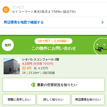
住所
北海道旭川市東光三条３
コンビニ
地図を見る
セイコーマート東光2条店まで543m (徒歩7分)
周辺環境を地図で確認する
交通
旭川電気軌道バス/東光１条３丁目 歩3分
ＪＲ石北本線/旭川駅 歩45分
ＪＲ石北本線/旭川四条駅 歩29分
1分で完了！入力2項目！
この物件にお問い合わせ
1分で完了！入力2項目！
この物件にお問い合わせ
レオパレスコンフォール 1階
4.3万円
(管理費 7050円)
0円
4.3万円
敷
礼
レオパレスコンフォール 1階
1K｜23.18m²｜1階/2階建
4.3万円
(管理費 7050円)
0円
4.3万円
敷
礼
1K｜23.18m²｜1階/2階建
最新の空室状況を知りたい
最新の空室状況を知りたい
実際に
見学したい
詳しく知りたい
周辺環境を
知りたい