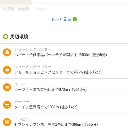
管理費・共益費
7050円
もっと見る
敷金（保証金）
-
礼金（敷引・償
周辺環境
4.3万円
却金）
ショッピングセンター
間取り / 専有面
1K
/
23.18m²
ベビー・子供用品バースデイ豊岡店まで400m (徒歩5分)
積
ショッピングセンター
種別 / 構造
アパート
/
木造
アモールショッピングセンターまで956m (徒歩12分)
築年 / 築年月
築23年
/
2004年2月
スーパー
コープさっぽろ東光店まで970m (徒歩13分)
階建
1階/2階建
スーパー
総戸数
10戸
ダイイチ豊岡店まで1061m (徒歩14分)
向き
-
コンビニ
セブンイレブン旭川豊岡1条店まで385m (徒歩5分)