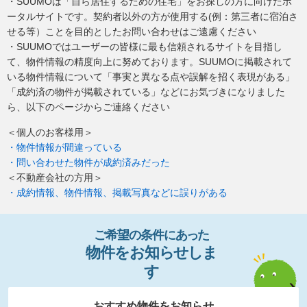
・SUUMOは「自ら居住するための住宅」をお探しの方に向けたポ
ータルサイトです。契約者以外の方が使用する(例：第三者に宿泊さ
せる等）ことを目的としたお問い合わせはご遠慮ください
・SUUMOではユーザーの皆様に最も信頼されるサイトを目指し
て、物件情報の精度向上に努めております。SUUMOに掲載されて
いる物件情報について「事実と異なる点や誤解を招く表現がある」
「成約済の物件が掲載されている」などにお気づきになりました
ら、以下のページからご連絡ください
＜個人のお客様用＞
・物件情報が間違っている
・問い合わせた物件が成約済みだった
＜不動産会社の方用＞
・成約情報、物件情報、掲載写真などに誤りがある
ご希望の条件
に
あっ
た
物件
を
お
知
らせし
ま
す
おすすめ物件をお知らせ