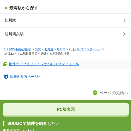
最寄駅から探す
旭川駅
旭川四条駅
SUUMO[不動産/住宅]
>
賃貸
>
北海道
>
旭川市
>
レオパレスコンフォール
>
(株)常口アトム旭川豊岡店が提供する賃貸物件情報
物件ライブラリー：レオパレスコンフォール
情報の見方ページへ
ページの先頭へ
PC版表示
SUUMOで物件を紹介したい
掲載のお問い合わせ