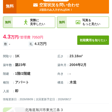
空室状況を問い合わせ
無料
2項目のみ入力すればOK！
実際に
写真を
無料
無料
見学したい
もっと見たい
4.3
万円
管理費
7050円
初期費用を知りたい
-
4.3万円
敷
礼
1K
23.18m²
間取り
：
広さ
：
築23年
2004年2月
築年数
：
築年月
：
1階/2階建
-
階建
：
向き
：
アパート
木造
種別
：
構造
：
即
入居
：
情報更新日：2026/08/09｜次回更新予定日：2026/08/17
北海道旭川市東光三条３