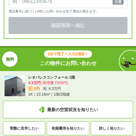
電話番号に紐づくLINEにお問い合わせ完了通知が届きます。
確認画面へ進む
1分で完了！入力2項目！
この物件にお問い合わせ
レオパレスコンフォール 1階
4.3万円
(管理費 7050円)
0円
4.3万円
敷
礼
1K｜23.18m²｜1階/2階建
最新の空室状況を知りたい
実際に
見学したい
初期費用を
知りたい
詳しく知りたい