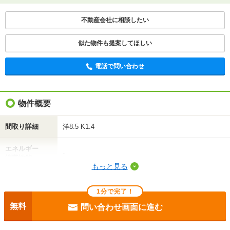
間取りや設備を
実際に
見学したい
詳しく知りたい
知りたい
不動産会社に相談したい
不動産会社に相談したい
似た物件も提案してほしい
電話で問い合わせ
電話で問い合わせ
物件概要
間取り詳細
洋8.5 K1.4
エネルギー
-
消費性能
もっと見る
断熱性能
-
1分で完了！
目安光熱費
-
無料
問い合わせ画面に進む
駐車場
敷地内6050円