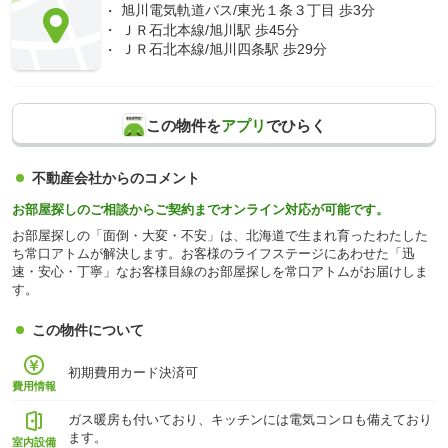
旭川電気軌道バス/東光１条３丁目 歩3分
ＪＲ石北本線/旭川駅 歩45分
ＪＲ石北本線/旭川四条駅 歩29分
この物件を
アプリ
でひらく
不動産会社からのコメント
お部屋探しのご相談からご契約までオンライン対応が可能です。
お部屋探しの「面倒・大変・不安」は、北海道で生まれ育ったわたした
ち常口アトムが解決します。お客様のライフステージにあわせた「迅
速・安心・丁寧」なお客様目線のお部屋探しを常口アトムがお届けしま
す。
この物件について
初期費用カード決済可
費用情報
ガス暖房も付いており、キッチンには電気コンロも備えており
ます。
室内設備