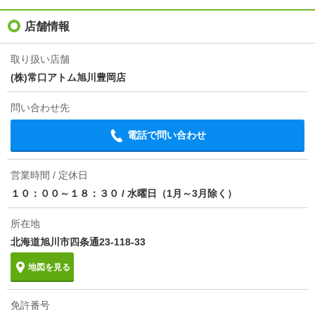
入居
即
店舗情報
条件
-
取り扱い店舗
(株)常口アトム旭川豊岡店
損保
1.99万円2年
問い合わせ先
保証会社
保証会社利用必 初回保証料 勤め人 月額利用料100％
/ 無職 月額利用料120％ 年間更新料 10000円
電話で問い合わせ
ほか初期費用
合計5.83万円（内訳：鍵交換代 １６５００円税込
ハウスクリーニング ４１８００円税込）
営業時間 / 定休日
１０：００～１８：３０
/
水曜日（1月～3月除く）
その他諸費用
-
所在地
情報更新日
2026/08/09
北海道旭川市四条通23-118-33
次回更新予定日
2026/08/17
地図を見る
免許番号