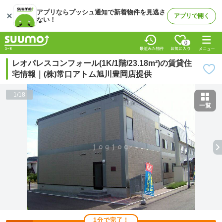
アプリならプッシュ通知で新着物件を見逃さ
アプリで開く
ない！
0
レオパレスコンフォール(1K/1階/23.18m²)の賃貸住
宅情報｜(株)常口アトム旭川豊岡店提供
1
/
18
一覧
1分で完了！