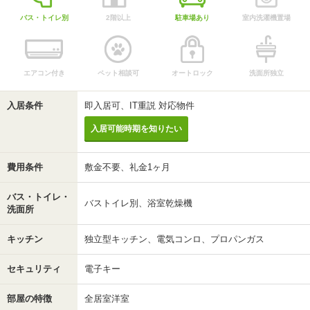
バス・トイレ別
2階以上
駐車場あり
室内洗濯機置場
エアコン付き
ペット相談可
オートロック
洗面所独立
入居条件
即入居可、IT重説 対応物件
入居可能時期を知りたい
費用条件
敷金不要、礼金1ヶ月
バス・トイレ・
バストイレ別、浴室乾燥機
洗面所
キッチン
独立型キッチン、電気コンロ、プロパンガス
セキュリティ
電子キー
部屋の特徴
全居室洋室