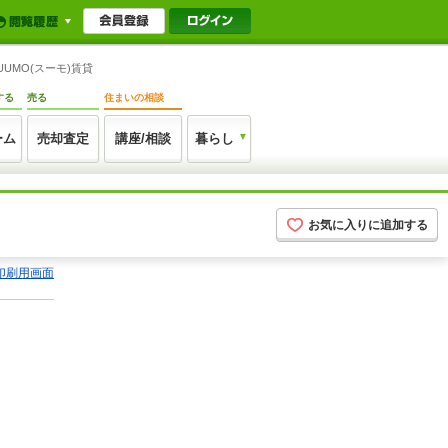
UMO(スーモ)賃貸
する
売る
住まいの相談
ーム
売却査定
講座/相談
暮らし
お気に入りに追加する
印刷用画面