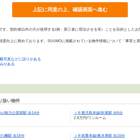
上記に同意の上、確認画面へ進む
トです。契約者以外の方が使用する(例：第三者に宿泊させる等）ことを目的としたお
の精度向上に努めております。SUUMOに掲載されている物件情報について「事実と
載写真などに誤りがある
みがある
り扱い物件
/徳力公団前駅 歩14分
ＪＲ鹿児島本線/折尾駅 歩6分
2.9万円/ワンルーム
八幡駅 歩16分
ＪＲ筑豊本線/東水巻駅 歩10分