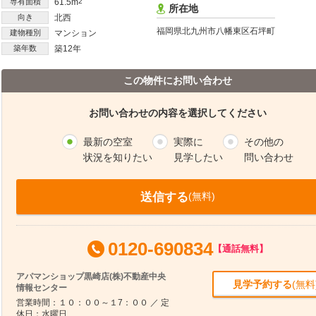
専有面積
61.5m
2
所在地
向き
北西
福岡県北九州市八幡東区石坪町
建物種別
マンション
築年数
築12年
この物件にお問い合わせ
お問い合わせの内容を選択してください
最新の空室
実際に
その他の
状況を知りたい
見学したい
問い合わせ
送信する
(無料)
0120-690834
【通話無料】
アパマンショップ黒崎店(株)不動産中央
見学予約する
(無料
情報センター
営業時間：１０：００～１7：００ ／ 定
休日：水曜日