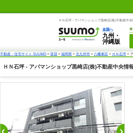
ＨＮ石坪 - アパマンショップ黒崎店(株)不動産中
全国へ
借
九州・
沖縄版
不動産・住宅サイト SUUMO
>
賃貸
>
福岡県
>
北九州市
>
八幡東区
>
ＨＮ石坪
> 
ＨＮ石坪 - アパマンショップ黒崎店(株)不動産中央