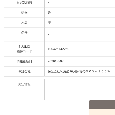
目安光熱費
-
損保
要
入居
即
条件
-
SUUMO
100425742250
物件コード
情報更新日
2026/08/07
保証会社
保証会社利用必 毎月家賃の５０％～１００％
周辺情報
-