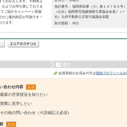
定休日： 水曜日
までお応えします。不動産よ
。心よりお待ち致しておりま
免許番号： 福岡県知事（５）第１４７８０号 /
にてご紹介キャンペーン実施
（公社）福岡県宅地建物取引業協会会員 / （一
社）九州不動産公正取引協議会加盟
でのご案内対応が可能です！
おります。
取引態様： 仲介
３
完了
会員登録がお済みの方は
登録プロフィールを
い合わせ内容
必須
最新の空室状況を知りたい
実際に見学したい
その他の問い合わせ（※詳細記入必須）
前
必須