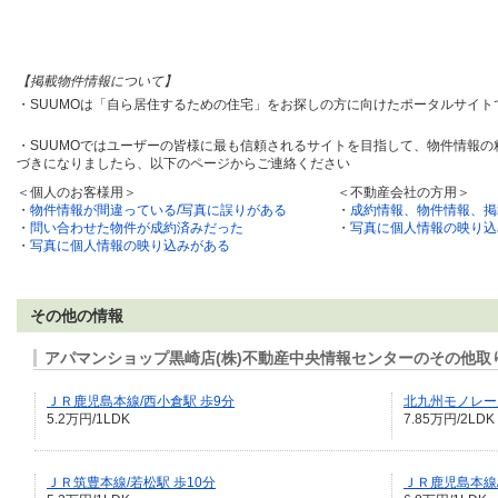
【掲載物件情報について】
・SUUMOは「自ら居住するための住宅」をお探しの方に向けたポータルサイ
・SUUMOではユーザーの皆様に最も信頼されるサイトを目指して、物件情報
づきになりましたら、以下のページからご連絡ください
＜個人のお客様用＞
＜不動産会社の方用＞
・
物件情報が間違っている/写真に誤りがある
・
成約情報、物件情報、掲
・
問い合わせた物件が成約済みだった
・
写真に個人情報の映り込
・
写真に個人情報の映り込みがある
その他の情報
アパマンショップ黒崎店(株)不動産中央情報センターのその他取
ＪＲ鹿児島本線/西小倉駅 歩9分
北九州モノレール
5.2万円/1LDK
7.85万円/2LDK
ＪＲ筑豊本線/若松駅 歩10分
ＪＲ鹿児島本線/