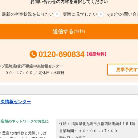
お問い合わせの内容を選択してください
最新の空室
状況を知りたい
実際に
見学したい
その他の
問い合
送信する
(無料)
0120-690834
【通話無料】
プ黒崎店(株)不動産中央情報センター
見学予約す
：００～１7：００ ／ 定休日：水曜日
中央情報センター
9店舗のネットワークでお気に
住所： 福岡県北九州市八幡西区黒崎4-1-8-1階
営業時間： １０：００～１7：００
！豊富な物件数と元気いっぱ