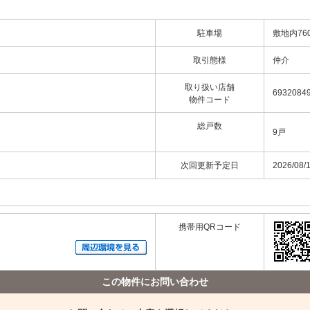
駐車場
敷地内76
取引態様
仲介
取り扱い店舗
6932084
物件コード
総戸数
9戸
次回更新予定日
2026/08/
携帯用QRコード
この物件にお問い合わせ