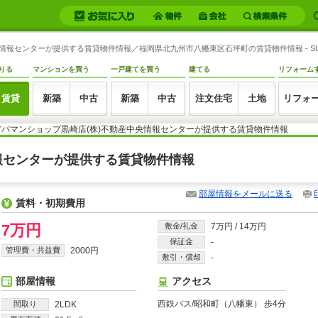
央情報センターが提供する賃貸物件情報／福岡県北九州市八幡東区石坪町の賃貸物件情報 - SU
りる
マンションを買う
一戸建てを買う
建てる
リフォーム
賃貸
新築
中古
新築
中古
注文住宅
土地
リフォ
アパマンショップ黒崎店(株)不動産中央情報センターが提供する賃貸物件情報
情報センターが提供する賃貸物件情報
部屋情報をメールに送る
賃料・初期費用
7万円
敷金/礼金
7万円
/
14万円
保証金
-
管理費・共益費
2000円
敷引・償却
-
部屋情報
アクセス
西鉄バス/昭和町（八幡東） 歩4分
間取り
2LDK