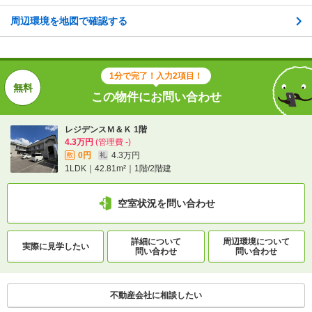
周辺環境を地図で確認する
1分で完了！入力2項目！
この物件にお問い合わせ
1分で完了！入力2項目！
この物件にお問い合わせ
レジデンスＭ＆Ｋ 1階
4.3万円
(管理費 -)
0円
4.3万円
敷
礼
レジデンスＭ＆Ｋ 1階
1LDK｜42.81m²｜1階/2階建
4.3万円
(管理費 -)
0円
4.3万円
敷
礼
1LDK｜42.81m²｜1階/2階建
空室状況を問い合わせ
空室状況を問い合わせ
詳細について
間取り・設備を
実際に
見学したい
問い合わせ
問い合わせ
詳細について
周辺環境について
実際に
見学したい
問い合わせ
問い合わせ
不動産会社に相談したい
不動産会社に相談したい
電話で問い合わせ