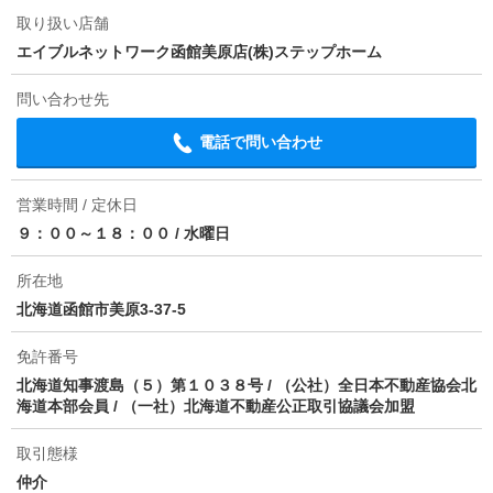
条件
単身者可/二人入居可
取り扱い店舗
エイブルネットワーク函館美原店(株)ステップホーム
契約期間
普通借家 2年
問い合わせ先
損保
1.9万円2年
電話で問い合わせ
保証会社
保証会社利用必 実費（初回保証料：月額賃料の50％
月額：880円 更新料：10000円）
営業時間 / 定休日
ほか初期費用
-
９：００～１８：００
/
水曜日
その他諸費用
24時間管理費1100円/エアコン設置時追加賃料3000円
所在地
北海道函館市美原3-37-5
情報更新日
2026/08/06
免許番号
次回更新予定日
2026/08/14
北海道知事渡島（５）第１０３８号 / （公社）全日本不動産協会北
海道本部会員 / （一社）北海道不動産公正取引協議会加盟
物件備考
初回保証料：月額賃料の50％ 月額：880円 更新
料：10000円
取引態様
仲介