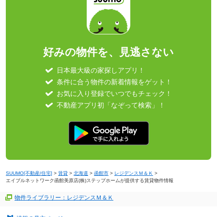
好みの物件を、見逃さない
日本最大級の家探しアプリ！
条件に合う物件の新着情報をゲット！
お気に入り登録でいつでもチェック！
不動産アプリ初「なぞって検索」！
SUUMO[不動産/住宅]
>
賃貸
>
北海道
>
函館市
>
レジデンスＭ＆Ｋ
>
エイブルネットワーク函館美原店(株)ステップホームが提供する賃貸物件情報
物件ライブラリー：レジデンスＭ＆Ｋ