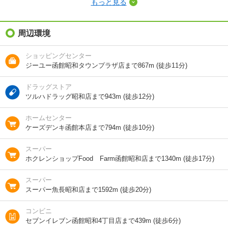
もっと見る
敷金（保証金）
-
礼金（敷引・償
周辺環境
4.3万円
却金）
ショッピングセンター
間取り / 専有面
1LDK
/
42.81m²
ジーユー函館昭和タウンプラザ店まで867m (徒歩11分)
積
ドラッグストア
種別 / 構造
アパート
/
木造
ツルハドラッグ昭和店まで943m (徒歩12分)
築年 / 築年月
築28年
/
1999年4月
ホームセンター
ケーズデンキ函館本店まで794m (徒歩10分)
階建
1階/2階建
スーパー
向き
南西
ホクレンショップFood Farm函館昭和店まで1340m (徒歩17分)
住所
北海道函館市昭和３
スーパー
スーパー魚長昭和店まで1592m (徒歩20分)
地図を見る
コンビニ
セブンイレブン函館昭和4丁目店まで439m (徒歩6分)
交通
函館バス/南昭和 歩5分