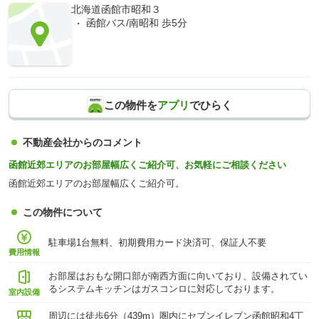
北海道函館市昭和３
函館バス/南昭和 歩5分
この物件を
アプリ
でひらく
不動産会社からのコメント
函館近郊エリアのお部屋幅広くご紹介可、お気軽にご相談ください
函館近郊エリアのお部屋幅広くご紹介可。
この物件について
駐車場1台無料、初期費用カード決済可、保証人不要
費用情報
お部屋はおもな開口部が南西方面に向いており、設備されてい
るシステムキッチンはガスコンロに対応しております。
室内設備
周辺には徒歩6分（439m）圏内にセブンイレブン函館昭和4丁