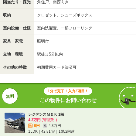
陽当たり・採光
角住戸、南西向き
収納
クロゼット、シューズボックス
室内設備・仕様
室内洗濯置、一部フローリング
家具・家電
照明付
立地・環境
駅徒歩5分以内
その他の特徴
初期費用カード決済可
1分で完了！入力2項目！
この物件にお問い合わせ
レジデンスＭ＆Ｋ 1階
4.3万円
(管理費 -)
0円
4.3万円
敷
礼
1LDK｜42.81m²｜1階/2階建