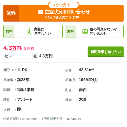
1分で完了！
空室状況を問い合わせ
無料
2項目のみ入力すればOK！
実際に
他の写真がないか
無料
無料
見学したい
問い合わせ
4.3
万円
管理費
-
初期費用を知りたい
-
4.3万円
敷
礼
1LDK
42.81m²
間取り
：
広さ
：
築28年
1999年4月
築年数
：
築年月
：
1階/2階建
南西
階建
：
向き
：
アパート
木造
種別
：
構造
：
即
入居
：
情報更新日：2026/08/06｜次回更新予定日：2026/08/14