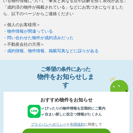
いる物件情報について「事実と異なる点や誤解を招く表現がある」
「成約済の物件が掲載されている」などにお気づきになりました
ら、以下のページからご連絡ください
＜個人のお客様用＞
・物件情報が間違っている
・問い合わせた物件が成約済みだった
＜不動産会社の方用＞
・成約情報、物件情報、掲載写真などに誤りがある
ご希望の条件
に
あっ
た
物件
を
お
知
らせし
ま
す
おすすめ物件をお知らせ
ぴったりの物件情報を定期的にご案内
住まい探しに役立つ情報がたくさん
プライバシーポリシー
と
利用規約
に同意して