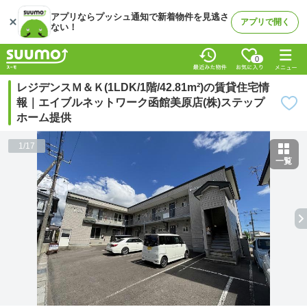
アプリならプッシュ通知で新着物件を見逃さ
アプリで開く
ない！
0
レジデンスＭ＆Ｋ(1LDK/1階/42.81m²)の賃貸住宅情
報｜エイブルネットワーク函館美原店(株)ステップ
ホーム提供
1
/
17
一覧