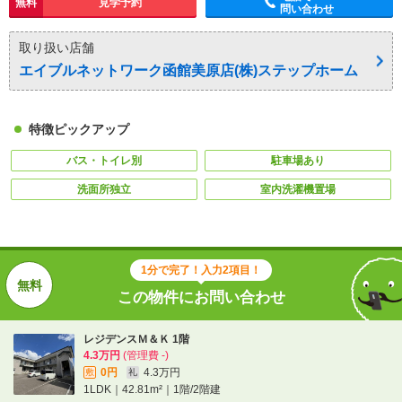
無料
見学予約
問い合わせ
取り扱い店舗
エイブルネットワーク函館美原店(株)ステップホーム
特徴ピックアップ
バス・トイレ別
駐車場あり
洗面所独立
室内洗濯機置場
1分で完了！入力2項目！
この物件にお問い合わせ
レジデンスＭ＆Ｋ 1階
4.3万円
(管理費 -)
0円
4.3万円
敷
礼
1LDK｜42.81m²｜1階/2階建