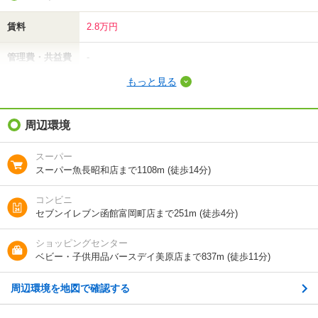
賃料
2.8万円
管理費・共益費
-
もっと見る
敷金（保証金）
-
礼金（敷引・償
周辺環境
2.8万円
却金）
スーパー
間取り / 専有面
1K
/
17.1m²
スーパー魚長昭和店まで1108m (徒歩14分)
積
コンビニ
種別 / 構造
マンション
/
鉄骨
セブンイレブン函館富岡町店まで251m (徒歩4分)
築年 / 築年月
築29年
/
1998年3月
ショッピングセンター
ベビー・子供用品バースデイ美原店まで837m (徒歩11分)
階建
2階/5階建
周辺環境を地図で確認する
向き
東