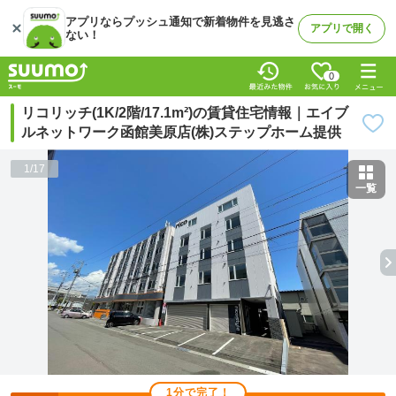
アプリならプッシュ通知で新着物件を見逃さ
アプリで開く
ない！
0
リコリッチ(1K/2階/17.1m²)の賃貸住宅情報｜エイブ
ルネットワーク函館美原店(株)ステップホーム提供
1
/
17
一覧
1分で完了！