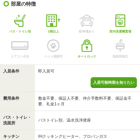
部屋の特徴
バス・トイレ別
2階以上
駐車場あり
室内洗濯機置場
エアコン付き
ペット相談可
オートロック
洗面所独立
入居条件
即入居可
入居可能時期を知りたい
費用条件
敷金不要、保証人不要、仲介手数料不要、保証金不
要、礼金1ヶ月
バス・トイレ・
バストイレ別、温水洗浄便座
洗面所
キッチン
IHクッキングヒーター、プロパンガス