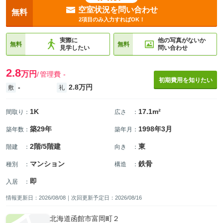
空室状況を問い合わせ
無料
2項目のみ入力すればOK！
実際に
他の写真がないか
無料
無料
見学したい
問い合わせ
2.8
万円
管理費
-
初期費用を知りたい
-
2.8万円
敷
礼
1K
17.1m²
間取り
：
広さ
：
築29年
1998年3月
築年数
：
築年月
：
2階/5階建
東
階建
：
向き
：
マンション
鉄骨
種別
：
構造
：
即
入居
：
情報更新日：2026/08/08｜次回更新予定日：2026/08/16
北海道函館市富岡町２