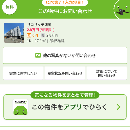
1分で完了！入力2項目！
この物件にお問い合わせ
リコリッチ 2階
2.8万円
(管理費 -)
0円
2.8万円
敷
礼
1K｜17.1m²｜2階/5階建
他の写真がないか
問い合わせ
詳細について
実際に
見学したい
空室状況を
問い合わせ
問い合わせ