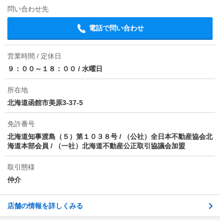
問い合わせ先
損保
要
電話で問い合わせ
保証会社
保証会社利用必 実費（■保証会社利用必須（初回保証
委託料月額総賃料の50％ 月額税込880円 年10000円更
新料
営業時間 / 定休日
９：００～１８：００
/
水曜日
ほか初期費用
-
所在地
その他諸費用
ステップセーフティサービス2000円/固定水道代3000
北海道函館市美原3-37-5
円
情報更新日
免許番号
2026/08/08
北海道知事渡島（５）第１０３８号 / （公社）全日本不動産協会北
次回更新予定日
2026/08/16
海道本部会員 / （一社）北海道不動産公正取引協議会加盟
物件備考
保証会社利用必須(初回保証料:賃料の50％・ 月額保証
取引態様
料:880円・ 更新料:10000円／年)
仲介
店舗の情報を詳しくみる