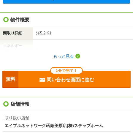
不動産会社に相談したい
物件概要
電話で問い合わせ
間取り詳細
洋5.2 K1
エネルギー
-
消費性能
もっと見る
断熱性能
-
1分で完了！
目安光熱費
-
無料
問い合わせ画面に進む
駐車場
-
入居
即
店舗情報
条件
単身者可/二人入居可
取り扱い店舗
エイブルネットワーク函館美原店(株)ステップホーム
契約期間
普通借家 2年