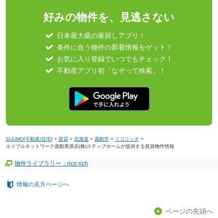
好みの物件を、見逃さない
日本最大級の家探しアプリ！
条件に合う物件の新着情報をゲット！
お気に入り登録でいつでもチェック！
不動産アプリ初「なぞって検索」！
SUUMO[不動産/住宅]
>
賃貸
>
北海道
>
函館市
>
リコリッチ
>
エイブルネットワーク函館美原店(株)ステップホームが提供する賃貸物件情報
物件ライブラリー：rico rich
情報の見方ページへ
ページの先頭へ