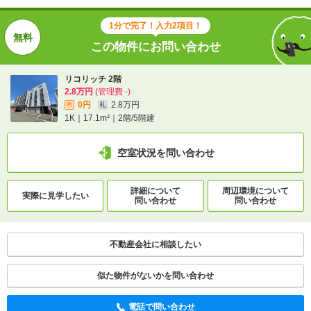
住所
北海道函館市富岡町２
1分で完了！入力2項目！
地図を見る
この物件にお問い合わせ
交通
函館バス/富岡 歩6分
リコリッチ 2階
2.8万円
(管理費 -)
0円
2.8万円
敷
礼
1K｜17.1m²｜2階/5階建
1分で完了！入力2項目！
この物件にお問い合わせ
空室状況を問い合わせ
リコリッチ 2階
詳細について
周辺環境について
2.8万円
(管理費 -)
実際に
見学したい
問い合わせ
問い合わせ
0円
2.8万円
敷
礼
1K｜17.1m²｜2階/5階建
不動産会社に相談したい
空室状況を問い合わせ
似た物件がないかを問い合わせ
詳細について
間取り・設備を
実際に
見学したい
問い合わせ
問い合わせ
電話で問い合わせ