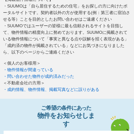
・SUUMOは「自ら居住するための住宅」をお探しの方に向けたポ
ータルサイトです。契約者以外の方が使用する(例：第三者に宿泊さ
せる等）ことを目的としたお問い合わせはご遠慮ください
・SUUMOではユーザーの皆様に最も信頼されるサイトを目指し
て、物件情報の精度向上に努めております。SUUMOに掲載されて
いる物件情報について「事実と異なる点や誤解を招く表現がある」
「成約済の物件が掲載されている」などにお気づきになりました
ら、以下のページからご連絡ください
＜個人のお客様用＞
・物件情報が間違っている
・問い合わせた物件が成約済みだった
＜不動産会社の方用＞
・成約情報、物件情報、掲載写真などに誤りがある
ご希望の条件
に
あっ
た
物件
を
お
知
らせし
ま
す