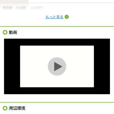
管理費・共益費
11000円
もっと見る
敷金（保証金）
-
礼金（敷引・償
動画
6.8万円
却金）
間取り / 専有面
1LDK
/
42.18m²
積
種別 / 構造
アパート
/
木造
築年 / 築年月
築4年
/
2023年3月
階建
3階/3階建
向き
南西
住所
広島県広島市東区牛田新町３
周辺環境
地図を見る