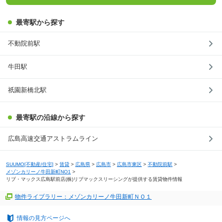
最寄駅から探す
不動院前駅
牛田駅
祇園新橋北駅
最寄駅の沿線から探す
広島高速交通アストラムライン
SUUMO[不動産/住宅]
>
賃貸
>
広島県
>
広島市
>
広島市東区
>
不動院前駅
>
メゾンカリーノ牛田新町NO1
>
リブ・マックス広島駅前店(株)リブマックスリーシングが提供する賃貸物件情報
物件ライブラリー：メゾンカリーノ牛田新町ＮＯ１
情報の見方ページへ