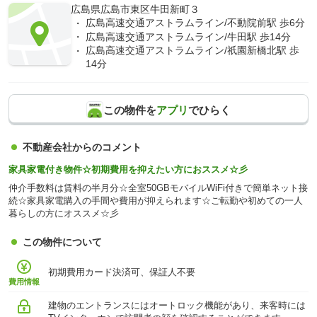
広島県広島市東区牛田新町３
広島高速交通アストラムライン/不動院前駅 歩6分
広島高速交通アストラムライン/牛田駅 歩14分
広島高速交通アストラムライン/祇園新橋北駅 歩
14分
この物件を
アプリ
でひらく
不動産会社からのコメント
家具家電付き物件☆初期費用を抑えたい方におススメ☆彡
仲介手数料は賃料の半月分☆全室50GBモバイルWiFi付きで簡単ネット接
続☆家具家電購入の手間や費用が抑えられます☆ご転勤や初めての一人
暮らしの方にオススメ☆彡
この物件について
初期費用カード決済可、保証人不要
費用情報
建物のエントランスにはオートロック機能があり、来客時には