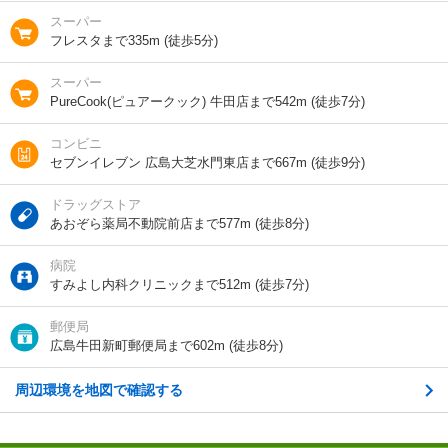
スーパー
フレスタまで335m (徒歩5分)
交通
広島高速交通アストラムライン/不動院前駅 歩6分
広島高速交通アストラムライン/牛田駅 歩14分
スーパー
広島高速交通アストラムライン/祇園新橋北駅 歩14分
PureCook(ピュアークック) 牛田店まで542m (徒歩7分)
コンビニ
セブンイレブン 広島大芝水門東店まで667m (徒歩9分)
1分で完了！入力2項目！
この物件にお問い合わせ
ドラッグストア
あおぞら薬局不動院前店まで577m (徒歩8分)
メゾンカリーノ牛田新町NO1 3階
6.8万円
(管理費 11000円)
病院
0円
6.8万円
敷
礼
すみよし内科クリニックまで512m (徒歩7分)
1LDK｜42.18m²｜3階/3階建
郵便局
広島牛田新町郵便局まで602m (徒歩8分)
空室状況を問い合わせ
周辺環境を地図で確認する
詳細について
間取り・設備を
実際に
見学したい
問い合わせ
問い合わせ