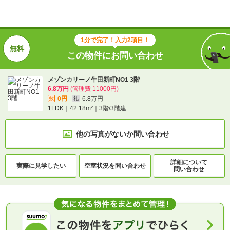
1分で完了！入力2項目！
この物件にお問い合わせ
メゾンカリーノ牛田新町NO1 3階
6.8万円
(管理費 11000円)
0円
6.8万円
敷
礼
1LDK｜42.18m²｜3階/3階建
他の写真がないか
問い合わせ
詳細について
実際に
見学したい
空室状況を
問い合わせ
問い合わせ