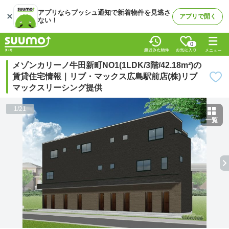
アプリならプッシュ通知で新着物件を見逃さ
アプリで開く
ない！
0
メゾンカリーノ牛田新町NO1(1LDK/3階/42.18m²)の
賃貸住宅情報｜リブ・マックス広島駅前店(株)リブ
マックスリーシング提供
1
/
21
一覧