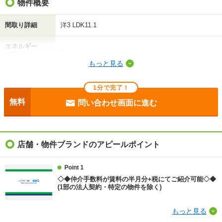
物件概要
間取り詳細
洋3 LDK11.1
エネルギー
-
消費性能
もっと見る
断熱性能
-
1分で完了！
目安光熱費
-
無料
問い合わせ画面に進む
駐車場
近隣100m14000円
入居
相談
店舗・物件ブランドのアピールポイント
条件
ペット相談
Point 1
◇◆仲介手数料が賃料の半月分+税にてご紹介可能◇◆
契約期間
定期借家 2年
(1部の法人契約・特定の物件を除く)
損保
要
もっと見る