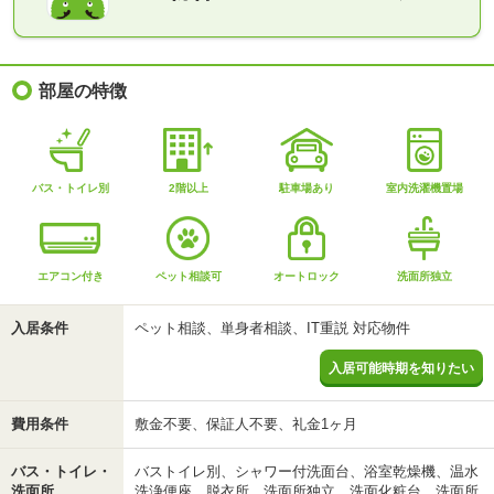
部屋の特徴
バス・トイレ別
2階以上
駐車場あり
室内洗濯機置場
エアコン付き
ペット相談可
オートロック
洗面所独立
入居条件
ペット相談、単身者相談、IT重説 対応物件
入居可能時期を知りたい
費用条件
敷金不要、保証人不要、礼金1ヶ月
バス・トイレ・
バストイレ別、シャワー付洗面台、浴室乾燥機、温水
洗面所
洗浄便座、脱衣所、洗面所独立、洗面化粧台、洗面所