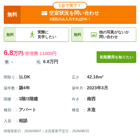
1分で完了！
空室状況を問い合わせ
無料
2項目のみ入力すればOK！
実際に
他の写真がないか
無料
無料
見学したい
問い合わせ
6.8
万円
管理費
11000円
初期費用を知りたい
-
6.8万円
敷
礼
1LDK
42.18m²
間取り
：
広さ
：
築4年
2023年3月
築年数
：
築年月
：
3階/3階建
南西
階建
：
向き
：
アパート
木造
種別
：
構造
：
相談
入居
：
情報更新日：2026/08/07｜次回更新予定日：2026/08/15