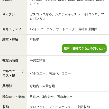
にドア
キッチン
ガスコンロ対応、システムキッチン、2口コンロ、プ
ロパンガス
セキュリティ
TVインターホン、オートロック、当社管理物件
駐車・駐輪
駐輪場
駐車・駐輪できるかを知りたい
部屋の特徴
全居室洋室
バルコニー・テ
バルコニー、南面バルコニー
ラス・庭
共用部
敷地内ごみ置き場
陽当たり・採光
角住戸、2面採光、南西角住戸
収納
クロゼット、シューズボックス、玄関収納