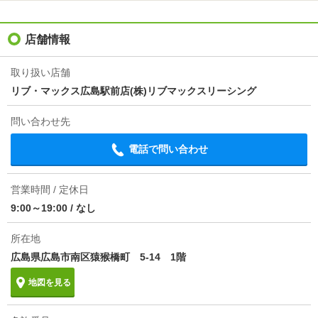
ほか初期費用
合計11.55万円（内訳：クリーンコート代5.5万円 家具
家電撤去代2.75万円 鍵交換代3.3万円）
店舗情報
その他諸費用
リブクラブ 月額2200円 保険料 月額800円
取り扱い店舗
仲介手数料
0.55ヶ月
リブ・マックス広島駅前店(株)リブマックスリーシング
情報更新日
2026/08/07
問い合わせ先
次回更新予定日
2026/08/15
電話で問い合わせ
物件備考
参考写真になります。物件情報と現況が異なる場合現
況を優先と致します。この他にも家具家電付き物件、
営業時間 / 定休日
敷金礼金ゼロ物件、ペット物件、保証人不要物件な
9:00～19:00
/
なし
ど、多数取り扱っております！
所在地
広島県広島市南区猿猴橋町 5-14 1階
地図を見る