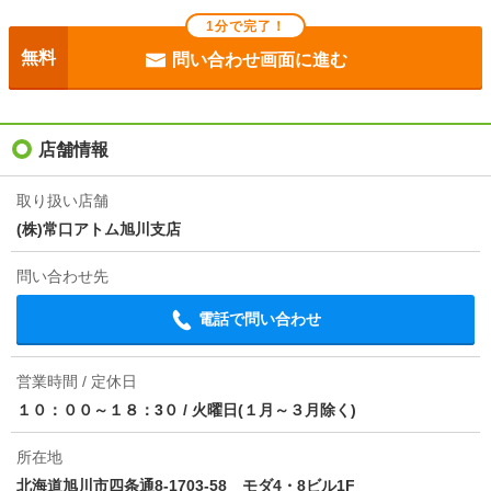
断熱性能
-
1分で完了！
目安光熱費
-
無料
問い合わせ画面に進む
駐車場
付無料
入居
即
店舗情報
条件
二人入居可/ペット相談/ルームシェア相談
取り扱い店舗
(株)常口アトム旭川支店
損保
2.15万円2年
問い合わせ先
保証会社
保証会社利用必 初回保証料：月額賃料等の50％（最
低 20，000円） 月額保証料：月額賃料等の1.5％
電話で問い合わせ
更新料：10，000円（1年毎）
ほか初期費用
合計10.5万円（内訳：ハウスクリーニング ３８５０
営業時間 / 定休日
０円税込 ペット消臭料 ２７５００円税込 ペット
１０：００～１８：3０
/
火曜日(１月～３月除く)
礼金 １ヶ月）
所在地
その他諸費用
暖房メンテナンス ２２０００円／退去時 ストーブ
分解清掃 ２２０００円／退去時 ２４時間管理費
北海道旭川市四条通8-1703-58 モダ4・8ビル1F