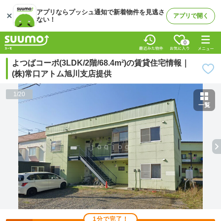
アプリならプッシュ通知で新着物件を見逃さ
アプリで開く
ない！
0
よつばコーポ(3LDK/2階/68.4m²)の賃貸住宅情報｜
(株)常口アトム旭川支店提供
1
/
20
一覧
1分で完了！