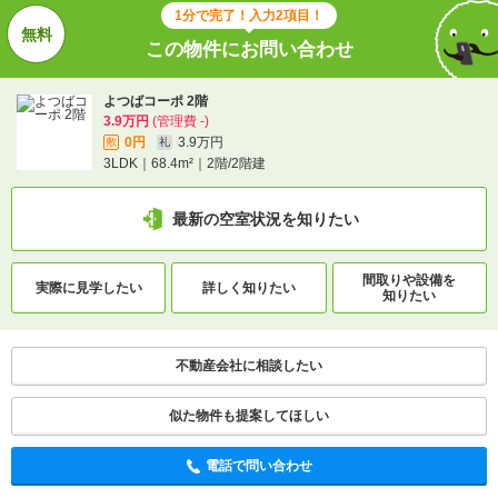
1分で完了！入力2項目！
この物件にお問い合わせ
よつばコーポ 2階
3.9万円
(管理費 -)
0円
3.9万円
敷
礼
3LDK｜68.4m²｜2階/2階建
最新の空室状況を知りたい
間取りや設備を
実際に
見学したい
詳しく知りたい
知りたい
不動産会社に相談したい
似た物件も提案してほしい
電話で問い合わせ