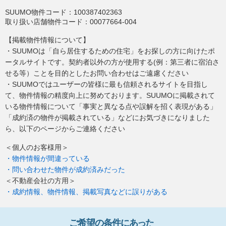
SUUMO物件コード：
100387402363
取り扱い店舗物件コード：
00077664-004
【掲載物件情報について】
・SUUMOは「自ら居住するための住宅」をお探しの方に向けたポ
ータルサイトです。契約者以外の方が使用する(例：第三者に宿泊さ
せる等）ことを目的としたお問い合わせはご遠慮ください
・SUUMOではユーザーの皆様に最も信頼されるサイトを目指し
て、物件情報の精度向上に努めております。SUUMOに掲載されて
いる物件情報について「事実と異なる点や誤解を招く表現がある」
「成約済の物件が掲載されている」などにお気づきになりました
ら、以下のページからご連絡ください
＜個人のお客様用＞
・物件情報が間違っている
・問い合わせた物件が成約済みだった
＜不動産会社の方用＞
・成約情報、物件情報、掲載写真などに誤りがある
ご希望の条件
に
あっ
た