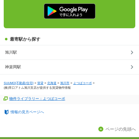
最寄駅から探す
旭川駅
神楽岡駅
SUUMO[不動産/住宅]
>
賃貸
>
北海道
>
旭川市
>
よつばコーポ
>
(株)常口アトム旭川支店が提供する賃貸物件情報
物件ライブラリー：よつばコーポ
情報の見方ページへ
ページの先頭へ