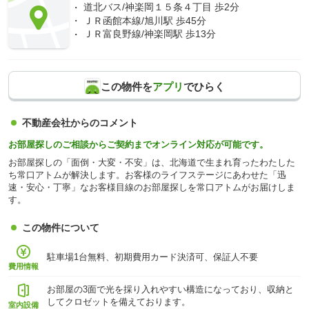
道北バス/神楽岡１５条４丁目 歩2分
ＪＲ函館本線/旭川駅 歩45分
ＪＲ富良野線/神楽岡駅 歩13分
この物件を
アプリ
でひらく
不動産会社からのコメント
お部屋探しのご相談からご契約までオンライン対応が可能です。
お部屋探しの「面倒・大変・不安」は、北海道で生まれ育ったわたした
ち常口アトムが解決します。お客様のライフステージにあわせた「迅
速・安心・丁寧」なお客様目線のお部屋探しを常口アトムがお届けしま
す。
この物件について
駐車場1台無料、初期費用カード決済可、保証人不要
費用情報
お部屋の3面で光を採り入れやすい構造になっており、収納と
してクロゼットを備えております。
室内設備