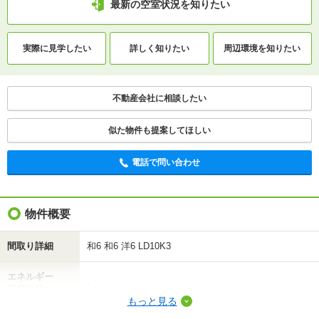
最新の空室状況を知りたい
最新の空室状況を知りたい
実際に
見学したい
詳しく知りたい
周辺環境を
知りたい
間取りや設備を
実際に
見学したい
詳しく知りたい
知りたい
不動産会社に相談したい
不動産会社に相談したい
似た物件も提案してほしい
電話で問い合わせ
電話で問い合わせ
物件概要
間取り詳細
和6 和6 洋6 LD10K3
エネルギー
-
消費性能
もっと見る