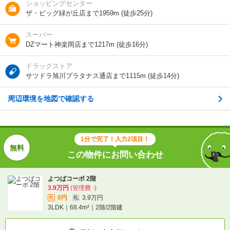
ショッピングセンター
総戸数
4戸
ザ・ビッグ緑が丘店まで1959m (徒歩25分)
向き
-
スーパー
DZマート神楽岡店まで1217m (徒歩16分)
住所
北海道旭川市神楽岡十五条５
ドラッグストア
地図を見る
サツドラ旭川プラタナス通店まで1115m (徒歩14分)
周辺環境を地図で確認する
交通
道北バス/神楽岡１５条４丁目 歩2分
ＪＲ函館本線/旭川駅 歩45分
ＪＲ富良野線/神楽岡駅 歩13分
1分で完了！入力2項目！
この物件にお問い合わせ
1分で完了！入力2項目！
この物件にお問い合わせ
よつばコーポ 2階
3.9万円
(管理費 -)
0円
3.9万円
敷
礼
よつばコーポ 2階
3LDK｜68.4m²｜2階/2階建
3.9万円
(管理費 -)
0円
3.9万円
敷
礼
3LDK｜68.4m²｜2階/2階建