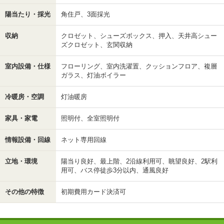
陽当たり・採光
角住戸、3面採光
収納
クロゼット、シューズボックス、押入、天井高シュー
ズクロゼット、玄関収納
室内設備・仕様
フローリング、室内洗濯置、クッションフロア、複層
ガラス、灯油ボイラー
冷暖房・空調
灯油暖房
家具・家電
照明付、全室照明付
情報設備・回線
ネット専用回線
立地・環境
陽当り良好、最上階、2沿線利用可、眺望良好、2駅利
用可、バス停徒歩3分以内、通風良好
その他の特徴
初期費用カード決済可