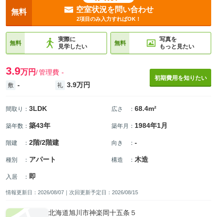
空室状況を問い合わせ
無料
2項目のみ入力すればOK！
実際に
写真を
無料
無料
見学したい
もっと見たい
3.9
万円
管理費
-
初期費用を知りたい
-
3.9万円
敷
礼
3LDK
68.4m²
間取り
：
広さ
：
築43年
1984年1月
築年数
：
築年月
：
2階/2階建
-
階建
：
向き
：
アパート
木造
種別
：
構造
：
即
入居
：
情報更新日：2026/08/07｜次回更新予定日：2026/08/15
北海道旭川市神楽岡十五条５