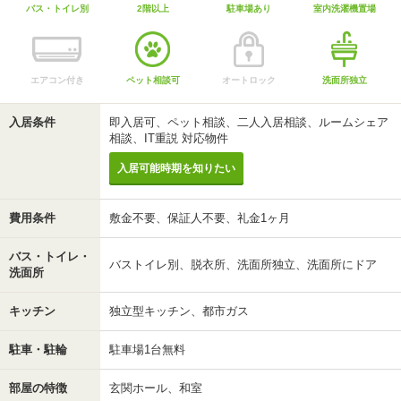
バス・トイレ別
2階以上
駐車場あり
室内洗濯機置場
エアコン付き
ペット相談可
オートロック
洗面所独立
入居条件
即入居可、ペット相談、二人入居相談、ルームシェア
相談、IT重説 対応物件
入居可能時期を知りたい
費用条件
敷金不要、保証人不要、礼金1ヶ月
バス・トイレ・
バストイレ別、脱衣所、洗面所独立、洗面所にドア
洗面所
キッチン
独立型キッチン、都市ガス
駐車・駐輪
駐車場1台無料
部屋の特徴
玄関ホール、和室