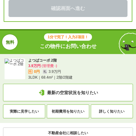
確認画面へ進む
1分で完了！入力2項目！
この物件にお問い合わせ
よつばコーポ 2階
3.9万円
(管理費 -)
0円
3.9万円
敷
礼
3LDK｜68.4m²｜2階/2階建
最新の空室状況を知りたい
実際に
見学したい
初期費用を
知りたい
詳しく知りたい
不動産会社に相談したい