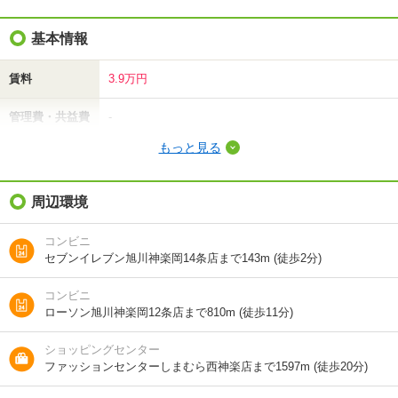
基本情報
賃料
3.9万円
管理費・共益費
-
もっと見る
敷金（保証金）
-
礼金（敷引・償
周辺環境
3.9万円
却金）
コンビニ
間取り / 専有面
3LDK
/
68.4m²
セブンイレブン旭川神楽岡14条店まで143m (徒歩2分)
積
コンビニ
種別 / 構造
アパート
/
木造
ローソン旭川神楽岡12条店まで810m (徒歩11分)
築年 / 築年月
築43年
/
1984年1月
ショッピングセンター
ファッションセンターしまむら西神楽店まで1597m (徒歩20分)
階建
2階/2階建