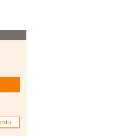
せ
(無料)