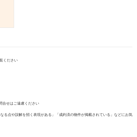
）
覧ください
問合せはご遠慮ください
異なる点や誤解を招く表現がある」「成約済の物件が掲載されている」などにお気