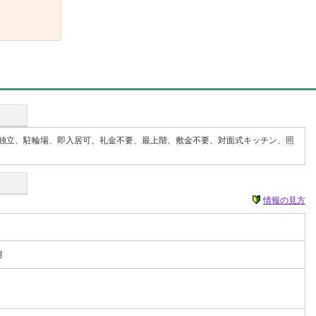
独立、駐輪場、即入居可、礼金不要、最上階、敷金不要、対面式キッチン、照
情報の見方
月