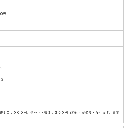
00円
4
15
５％
費６０，０００円、鍵セット費３，３００円（税込）が必要となります。貸主