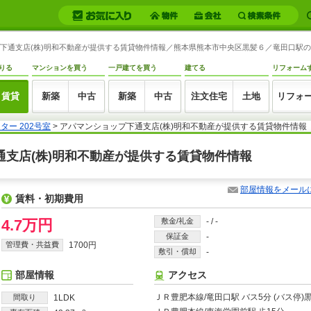
ップ下通支店(株)明和不動産が提供する賃貸物件情報／熊本県熊本市中央区黒髪６／竜田口駅の賃貸
りる
マンションを買う
一戸建てを買う
建てる
リフォーム
賃貸
新築
中古
新築
中古
注文住宅
土地
リフォ
ー 202号室
> アパマンショップ下通支店(株)明和不動産が提供する賃貸物件情報
下通支店(株)明和不動産が提供する賃貸物件情報
部屋情報をメール
賃料・初期費用
4.7万円
敷金/礼金
-
/
-
保証金
-
管理費・共益費
1700円
敷引・償却
-
部屋情報
アクセス
ＪＲ豊肥本線/竜田口駅 バス5分 (バス停)
間取り
1LDK