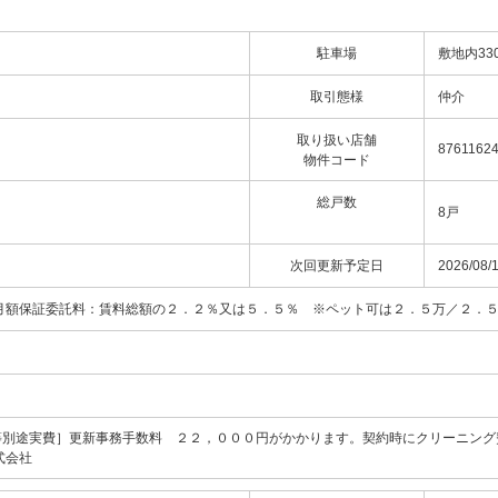
駐車場
敷地内33
取引態様
仲介
取り扱い店舗
8761162
物件コード
総戸数
8戸
次回更新予定日
2026/08/
月額保証委託料：賃料総額の２．２％又は５．５％ ※ペット可は２．５万／２．
等別途実費］更新事務手数料 ２２，０００円がかかります。契約時にクリーニング
式会社