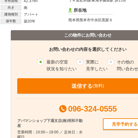
ＪＲ豊肥本線/東海学園前駅 歩15分
専有面積
42.37m
2
向き
南
所在地
建物種別
アパート
熊本県熊本市中央区黒髪６
築年数
築20年
この物件にお問い合わせ
お問い合わせの内容を選択してください
最新の空室
実際に
その他の
状況を知りたい
見学したい
問い合わ
送信する
(無料)
096-324-0555
アパマンショップ下通支店(株)明和不動
見学予約する
産
営業時間：10:00～18:00 ／ 定休日：水
曜日