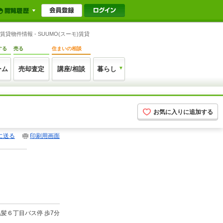
物件情報 - SUUMO(スーモ)賃貸
する
売る
住まいの相談
ーム
売却査定
講座/相談
暮らし
お気に入りに追加する
に送る
印刷用画面
黒髪６丁目バス停 歩7分