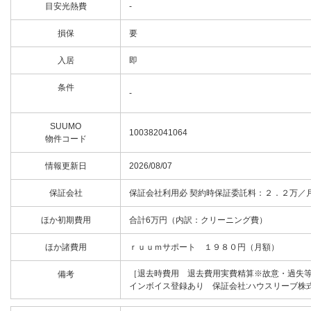
目安光熱費
-
損保
要
入居
即
条件
-
SUUMO
100382041064
物件コード
情報更新日
2026/08/07
保証会社
保証会社利用必 契約時保証委託料：２．２万／
ほか初期費用
合計6万円（内訳：クリーニング費）
ほか諸費用
ｒｕｕｍサポート １９８０円（月額）
［退去時費用 退去費用実費精算※故意・過失
備考
インボイス登録あり 保証会社:ハウスリーブ株