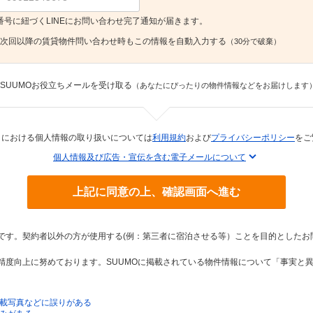
番号に紐づくLINEにお問い合わせ完了通知が届きます。
次回以降の賃貸物件問い合わせ時もこの情報を自動入力する
（30分で破棄）
SUUMOお役立ちメールを受け取る
（あなたにぴったりの物件情報などをお届けします
トにおける個人情報の取り扱いについては
利用規約
および
プライバシーポリシー
をご
個人情報及び広告・宣伝を含む電子メールについて
上記に同意の上、確認画面へ進む
トです。契約者以外の方が使用する(例：第三者に宿泊させる等）ことを目的としたお
の精度向上に努めております。SUUMOに掲載されている物件情報について「事実と
載写真などに誤りがある