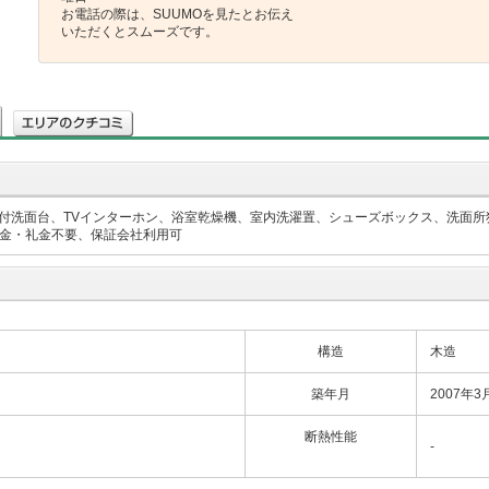
お電話の際は、SUUMOを見たとお伝え
いただくとスムーズです。
付洗面台、TVインターホン、浴室乾燥機、室内洗濯置、シューズボックス、洗面所
敷金・礼金不要、保証会社利用可
構造
木造
築年月
2007年3
断熱性能
-