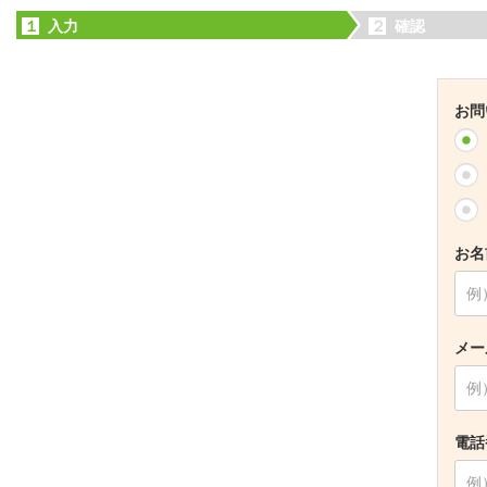
１
入力
２
確認
お問
お名
メー
電話