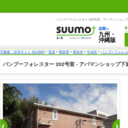
バンブーフォレスター 202号室 - アパマンショ
全国へ
借
九州・
沖縄版
不動産・住宅サイト SUUMO
>
賃貸
>
熊本県
>
熊本市
>
中央区
>
バンブーフォレスタ
バンブーフォレスター 202号室 - アパマンショップ