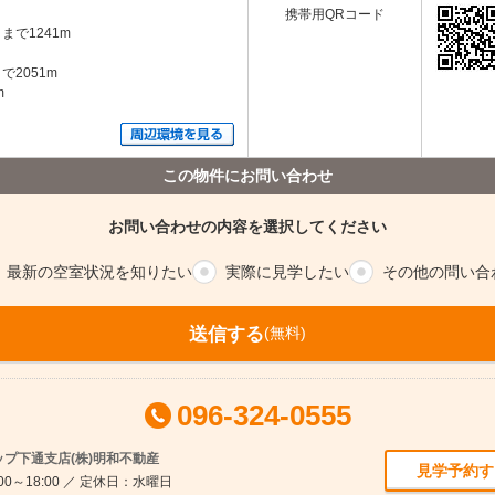
携帯用QRコード
で1241m
2051m
m
この物件にお問い合わせ
お問い合わせの内容を選択してください
最新の空室
状況を知りたい
実際に
見学したい
その他の
問い合
送信する
(無料)
096-324-0555
プ下通支店(株)明和不動産
見学予約す
00～18:00 ／ 定休日：水曜日