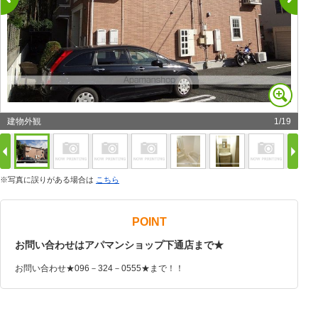
建物外観
1
/
19
※写真に誤りがある場合は
こちら
POINT
お問い合わせはアパマンショップ下通店まで★
お問い合わせ★096－324－0555★まで！！