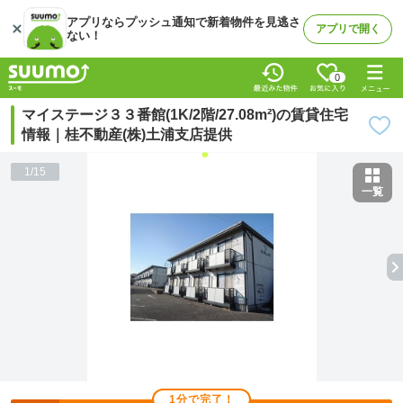
アプリならプッシュ通知で新着物件を見逃さ
アプリで開く
ない！
0
マイステージ３３番館(1K/2階/27.08m²)の賃貸住宅
情報｜桂不動産(株)土浦支店提供
1
/
15
一覧
1分で完了！