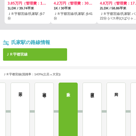
3.85万円（管理費：1800円）
4.2万円（管理費：3000円）
4.8万円
1LDK / 39.74平米
1K / 30平米
2LDK / 58.86平米
ＪＲ宇都宮線/氏家駅 歩7
ＪＲ宇都宮線/氏家駅 歩41
ＪＲ宇都宮線/氏家駅 バ
分
分
22分 (バス停)ひばりヶ
入口 歩5分
氏家駅の路線情報
ＪＲ宇都宮線
ＪＲ宇都宮線(混雑率：143%(土呂→大宮))
岡本
宝積寺
氏家
蒲須坂
片岡