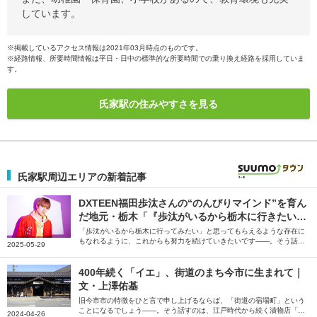
しています。
※掲載しているアクセス情報は2021年03月時点のものです。
※経路情報、所要時間情報は平日・日中の標準的な所要時間での乗り換え経路を採用していま
す。
氏家駅の住みやすさを見る
氏家駅周辺エリアの新着記事
DXTEEN福田歩汰さんの“のんびりマインド”を育ん
だ地元・栃木「『歩汰がいるから栃木に行きたい』
と思ってもらえる存在になりたい」
「歩汰がいるから栃木に行ってみたい」と思ってもらえるような存在に
もなれるように、これからも努力を続けていきたいです――。そう話す
2025-05-29
のは、栃木県出身でグローバルボーイズ「DXTEEN」のメンバー、福田
歩汰（ふくだあゆた）さん。のんびりとしたキャラクターで知られる福
田さんを育んだ栃木県の魅力・思い出・お気に入りのお店など、地元に
400年続く「イエ」、街道のまち今市に生まれて｜
まつわるお話をたくさん伺いました。
文・上澤佑基
旧今市市の特徴をひと言で申し上げるならば、「街道の宿場町」という
ことになるでしょう――。そう話すのは、江戸時代から続く漬物店「上
2024-04-26