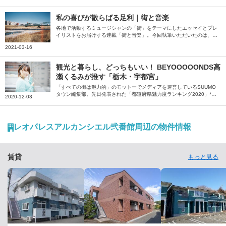
澤梅太郎商店」の上澤佑基さん。地元・今市を取り巻く環境や見どころ
について綴っていただきました。
私の喜びが散らばる足利｜街と音楽
各地で活動するミュージシャンの「街」をテーマにしたエッセイとプレ
イリストをお届けする連載「街と音楽」。今回執筆いただいたのは、栃
木県足利市で活動するバンドCAR10のベースボーカルで、機械加工技
2021-03-16
能士の川田晋也（@car10japan）さん。 足繁く通ううちにその魅力に
惹きつけられ、気付けば人生の半分近くを過ごしているという「栃木県
足利市」について綴っていただきました。「そこら中に自分にとっての
観光と暮らし、どっちもいい！ BEYOOOOONDS高
喜びが散らばっている」川田さんが語る足利の魅力をたっぷり紹介いた
瀬くるみが推す「栃木・宇都宮」
だいています。この１年間車の中でよく聴いていた曲として選曲いただ
いたプレイリストとともにお楽しみください。
「すべての街は魅力的」のモットーでメディアを運営しているSUUMO
タウン編集部。先日発表された「都道府県魅力度ランキング2020」*1
2020-12-03
で、栃木がなんと最下位に……。「栃木の良さを伝える記事をつくらな
きゃ！」ということで、『宇都宮観光プロモーションPR大使』を務め
るBEYOOOOONDSの高瀬くるみさんに急遽オファー。観光と暮らし、
どっちもいい！という高瀬さんに、地元への愛をおすすめスポットを紹
レオパレスアルカンシエル弐番館周辺の物件情報
介いただきながら、たっぷり語っていただきました。
賃貸
もっと見る