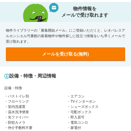
物件情報を
メールで受け取れます
物件ライブラリーの「募集開始メール」にご登録いただくと、レオパレスア
ルカンシエル弐番館の新着物件や物件探しに役立つ情報をいち早くメールで
受け取れます。
メールを受け取る(無料)
設備・特徴・周辺情報
設備・特徴
バストイレ別
エアコン
フローリング
TVインターホン
室内洗濯置
シューズボックス
温水洗浄便座
宅配ボックス
光ファイバー
即入居可
防犯カメラ
電気コンロ
仲介手数料不要
家電付