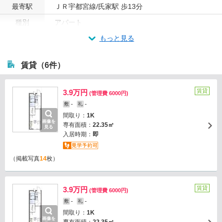
最寄駅
ＪＲ宇都宮線/氏家駅 歩13分
種別
アパート
もっと見る
賃貸（6件）
賃貸
3.9万円
(管理費 6000円)
-
-
敷
礼
間取り：
1K
画像を
専有面積：
22.35㎡
見る
入居時期：
即
（掲載写真
14
枚）
賃貸
3.9万円
(管理費 6000円)
-
-
敷
礼
間取り：
1K
画像を