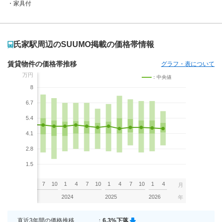
家具付
氏家駅周辺のSUUMO掲載の価格帯情報
賃貸物件の価格帯推移
グラフ・表について
万円
：中央値
8
6.7
5.4
4.1
2.8
1.5
7
10
1
4
7
10
1
4
7
10
1
4
7
10
1
4
月
2023
2024
2025
2026
年
直近3年間の価格推移
：
6.3%下落