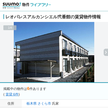
レオパレスアルカンシエル弐番館の賃貸物件情報
1/4
6
掲載中の物件は
件あります
(
賃貸:6件
)
住所
栃木県
さくら市
氏家