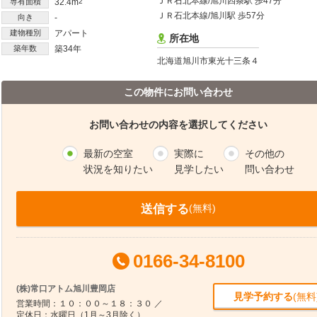
ＪＲ石北本線/旭川四条駅 歩47分
専有面積
32.4m
2
ＪＲ石北本線/旭川駅 歩57分
向き
-
建物種別
アパート
所在地
築年数
築34年
北海道旭川市東光十三条４
この物件にお問い合わせ
お問い合わせの内容を選択してください
最新の空室
実際に
その他の
状況を知りたい
見学したい
問い合わせ
送信する
(無料)
0166-34-8100
(株)常口アトム旭川豊岡店
見学予約する
(無料
営業時間：１０：００～１８：３０ ／
定休日：水曜日（1月～3月除く）