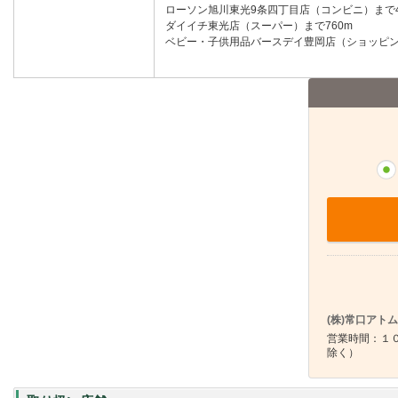
ローソン旭川東光9条四丁目店（コンビニ）まで4
ダイイチ東光店（スーパー）まで760m
ベビー・子供用品バースデイ豊岡店（ショッピング
(株)常口アト
営業時間：１０
除く）