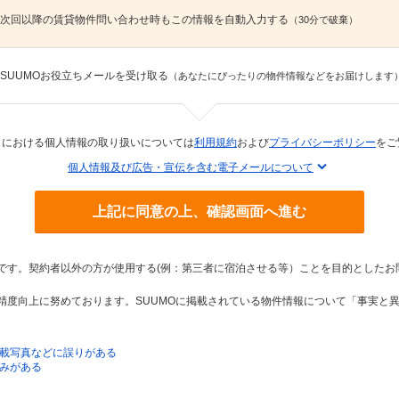
次回以降の賃貸物件問い合わせ時もこの情報を自動入力する
（30分で破棄）
SUUMOお役立ちメールを受け取る
（あなたにぴったりの物件情報などをお届けします
トにおける個人情報の取り扱いについては
利用規約
および
プライバシーポリシー
をご
個人情報及び広告・宣伝を含む電子メールについて
上記に同意の上、確認画面へ進む
トです。契約者以外の方が使用する(例：第三者に宿泊させる等）ことを目的としたお
の精度向上に努めております。SUUMOに掲載されている物件情報について「事実と
載写真などに誤りがある
みがある