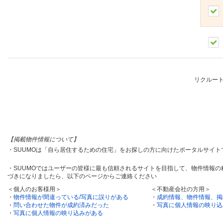
リクルー
【掲載物件情報について】
・SUUMOは「自ら居住するための住宅」をお探しの方に向けたポータルサイ
・SUUMOではユーザーの皆様に最も信頼されるサイトを目指して、物件情報
づきになりましたら、以下のページからご連絡ください
＜個人のお客様用＞
＜不動産会社の方用＞
・
物件情報が間違っている/写真に誤りがある
・
成約情報、物件情報、掲
・
問い合わせた物件が成約済みだった
・
写真に個人情報の映り込
・
写真に個人情報の映り込みがある