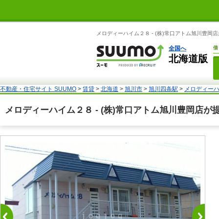
メロディーハイム２８ - (株)常口アトム旭川豊岡
全国へ
借
北海道版
不動産・住宅サイト SUUMO
>
賃貸
>
北海道
>
旭川市
>
旭川四条駅
>
メロディー
メロディーハイム２８ - (株)常口アトム旭川豊岡店