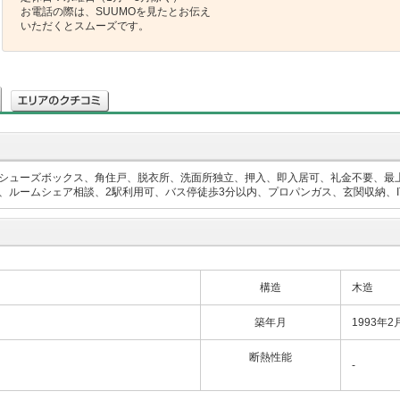
お電話の際は、SUUMOを見たとお伝え
いただくとスムーズです。
シューズボックス、角住戸、脱衣所、洗面所独立、押入、即入居可、礼金不要、最
ルームシェア相談、2駅利用可、バス停徒歩3分以内、プロパンガス、玄関収納、I
構造
木造
築年月
1993年2
断熱性能
-