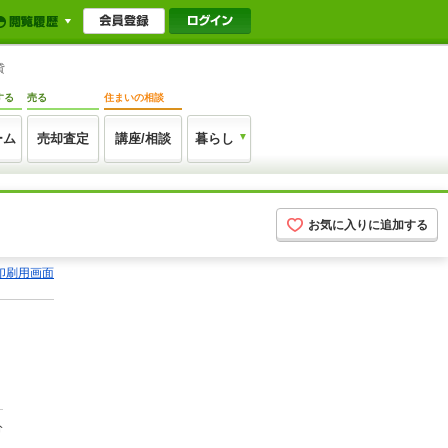
貸
する
売る
住まいの相談
ーム
売却査定
講座/相談
暮らし
お気に入りに追加する
印刷用画面
分