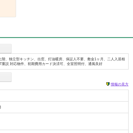
上階、独立型キッチン、出窓、灯油暖房、保証人不要、敷金1ヶ月、二人入居相
T重説 対応物件、初期費用カード決済可、全室照明付、通風良好
情報の見方
月