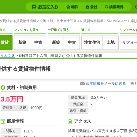
店が提供する賃貸物件情報／北海道旭川市東光十三条４の賃貸物件情報 - SUUMO(スーモ)賃
りる
マンションを買う
一戸建てを買う
建てる
リフォーム
賃貸
新築
中古
新築
中古
注文住宅
土地
リフォ
ハイム２８
> (株)常口アトム旭川豊岡店が提供する賃貸物件情報
が提供する賃貸物件情報
部屋情報をメールに送る
賃料・初期費用
3.5万円
敷金/礼金
3.5万円
/
-
保証金
-
管理費・共益費
1000円
敷引・償却
-
部屋情報
アクセス
旭川電気軌道バス/東光１４条４丁目 歩2
間取り
1LDK