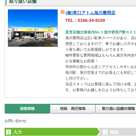
取り扱い店舗
(株)常口アトム旭川豊岡店
TEL：0166-34-8100
直営店舗北海道内No.１道内管理戸数ＮＯ
旭川豊岡店は広い駐車スペースがあり、店
用意しておりますので、車でお越しの方や
り落ち着いてお部屋探しができます。
物件豊富な豊岡地域はもちろん旭川市内全
かる素敵なお部屋！
市内中心部からも近くアクセスしやすいお
旭川駅、旭川空港までのお迎えにも対応し
し付け下さい。
当店スタッフはお客様に喜んで頂ける様、
す。お客様のお越しを心よりお待ちしてお
お問い合わせ
１
入力
２
確認