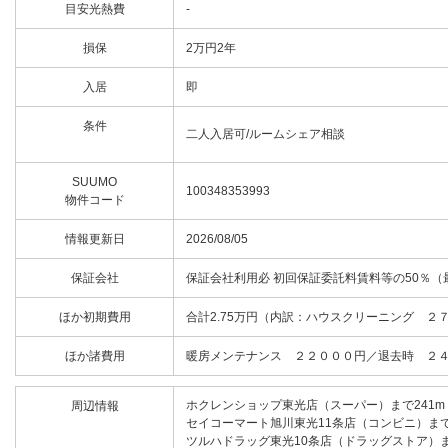
目安光熱費
-
損保
2万円2年
入居
即
条件
二人入居可/ルームシェア相談
SUUMO
100348353993
物件コード
情報更新日
2026/08/05
保証会社
保証会社利用必 初回保証委託料賃料等の50％（最低
ほか初期費用
合計2.75万円（内訳：ハウスクリーニング ２
ほか諸費用
暖房メンテナンス ２２０００円／退去時 ２
ホクレンショップ東光店（スーパー）まで241m
周辺情報
セイコーマート旭川東光11条店（コンビニ）まで
ツルハドラッグ東光10条店（ドラッグストア）ま