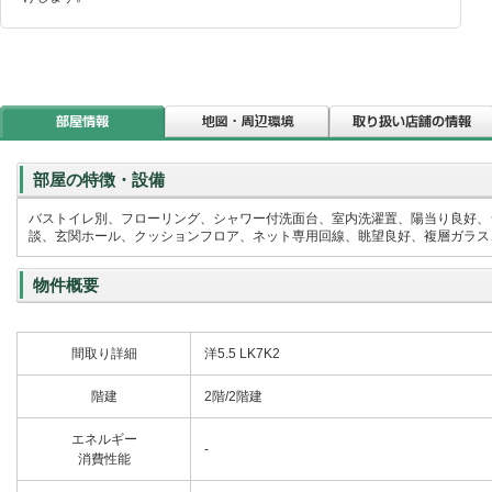
部屋の特徴・設備
バストイレ別、フローリング、シャワー付洗面台、室内洗濯置、陽当り良好、
談、玄関ホール、クッションフロア、ネット専用回線、眺望良好、複層ガラス、
物件概要
間取り詳細
洋5.5 LK7K2
階建
2階/2階建
エネルギー
-
消費性能