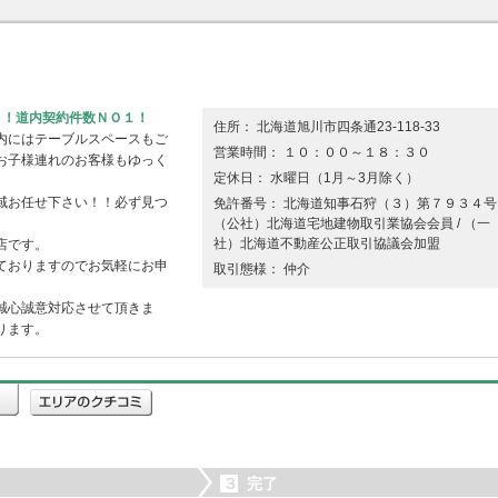
１！道内契約件数ＮＯ１！
住所： 北海道旭川市四条通23-118-33
内にはテーブルスペースもご
営業時間： １０：００～１８：３０
お子様連れのお客様もゆっく
定休日： 水曜日（1月～3月除く）
域お任せ下さい！！必ず見つ
免許番号： 北海道知事石狩（３）第７９３４号 
（公社）北海道宅地建物取引業協会会員 / （一
社）北海道不動産公正取引協議会加盟
店です。
ておりますのでお気軽にお申
取引態様： 仲介
誠心誠意対応させて頂きま
ります。
３
完了