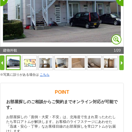
建物外観
1
/
20
※写真に誤りがある場合は
こちら
POINT
お部屋探しのご相談からご契約までオンライン対応が可能で
す。
お部屋探しの「面倒・大変・不安」は、北海道で生まれ育ったわたし
たち常口アトムが解決します。お客様のライフステージにあわせた
「迅速・安心・丁寧」なお客様目線のお部屋探しを常口アトムがお届
けします。