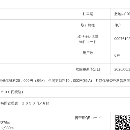
駐車場
敷地内10
取引態様
仲介
取り扱い店舗
00076198
物件コード
総戸数
6戸
次回更新予定日
2026/08/
保証料20，000円（税込) 年間更新料10，000円(税込) 月額保証委託料賃料等
７５００円税込）
４時間管理費 １６５０円／月額
携帯用QRコード
276m
で330m