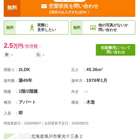
空室状況を問い合わせ
無料
2項目のみ入力すればOK！
実際に
他の写真がないか
無料
無料
見学したい
問い合わせ
2.5
万円
管理費
-
初期費用について
問い合わせ
-
-
敷
礼
2LDK
45.36m²
間取り
：
広さ
：
築49年
1978年1月
築年数
：
築年月
：
1階/2階建
-
階建
：
向き
：
アパート
木造
種別
：
構造
：
即
入居
：
情報更新日：2026/08/07｜次回更新予定日：2026/08/15
北海道旭川市東光十三条２