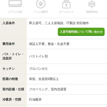
エアコン付き
ペット相談可
オートロック
洗面所独立
入居条件
即入居可、二人入居相談、IT重説 対応物件
入居可能時期について問い合わせ
費用条件
保証人不要、敷金・礼金不要
バス・トイレ・
バストイレ別
洗面所
キッチン
プロパンガス
部屋の特徴
和室、全居室6畳以上
室内設備・仕様
フローリング、室内洗濯置
冷暖房・空調
灯油暖房