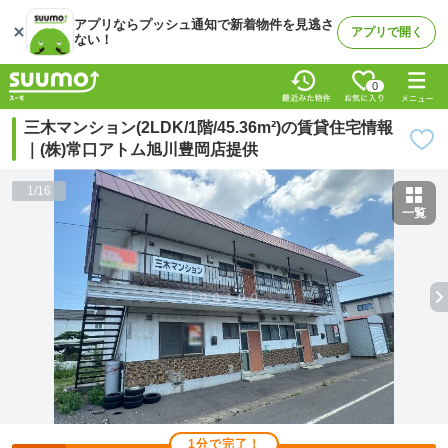
アプリならプッシュ通知で新着物件を見逃さ
アプリで開く
ない！
0
三木マンション(2LDK/1階/45.36m²)の賃貸住宅情報
｜(株)常口アトム旭川豊岡店提供
1
/
16
一覧
1分で完了！