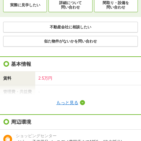
詳細について
間取り・設備を
実際に
見学したい
問い合わせ
問い合わせ
不動産会社に相談したい
似た物件がないかを問い合わせ
基本情報
賃料
2.5万円
管理費・共益費
-
もっと見る
敷金（保証金）
-
礼金（敷引・償
周辺環境
-
却金）
ショッピングセンター
間取り / 専有面
2LDK
/
45.36m²