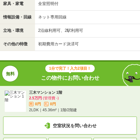
家具・家電
全室照明付
情報設備・回線
ネット専用回線
立地・環境
2沿線利用可、2駅利用可
その他の特徴
初期費用カード決済可
1分で完了！入力2項目！
この物件にお問い合わせ
三木マンション 1階
2.5万円
(管理費 -)
0円
0円
敷
礼
2LDK｜45.36m²｜1階/2階建
空室状況を問い合わせ