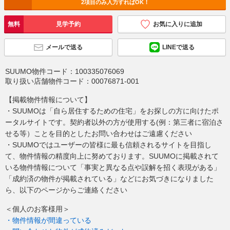
2項目のみ入力すればOK！
無料
見学予約
お気に入りに追加
メールで送る
LINEで送る
SUUMO物件コード：
100335076069
取り扱い店舗物件コード：
00076871-001
【掲載物件情報について】
・SUUMOは「自ら居住するための住宅」をお探しの方に向けたポ
ータルサイトです。契約者以外の方が使用する(例：第三者に宿泊さ
せる等）ことを目的としたお問い合わせはご遠慮ください
・SUUMOではユーザーの皆様に最も信頼されるサイトを目指し
て、物件情報の精度向上に努めております。SUUMOに掲載されて
いる物件情報について「事実と異なる点や誤解を招く表現がある」
「成約済の物件が掲載されている」などにお気づきになりました
ら、以下のページからご連絡ください
＜個人のお客様用＞
・物件情報が間違っている