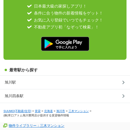
日本最大級の家探しアプリ！
条件に合う物件の新着情報をゲット！
お気に入り登録でいつでもチェック！
不動産アプリ初「なぞって検索」！
最寄駅から探す
旭川駅
旭川四条駅
SUUMO[不動産/住宅]
>
賃貸
>
北海道
>
旭川市
>
三木マンション
>
(株)常口アトム旭川豊岡店が提供する賃貸物件情報
物件ライブラリー：三木マンション