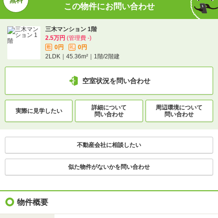
この物件にお問い合わせ
1分で完了！入力2項目！
この物件にお問い合わせ
三木マンション 1階
2.5万円
(管理費 -)
0円
0円
敷
礼
三木マンション 1階
2LDK｜45.36m²｜1階/2階建
2.5万円
(管理費 -)
0円
0円
敷
礼
2LDK｜45.36m²｜1階/2階建
空室状況を問い合わせ
空室状況を問い合わせ
詳細について
周辺環境について
実際に
見学したい
問い合わせ
問い合わせ
詳細について
間取り・設備を
実際に
見学したい
問い合わせ
問い合わせ
不動産会社に相談したい
不動産会社に相談したい
似た物件がないかを問い合わせ
物件概要