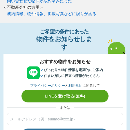
・問い合わせた物件が成約済みだった
＜不動産会社の方用＞
・成約情報、物件情報、掲載写真などに誤りがある
ご希望の条件
に
あっ
た
物件
を
お
知
らせし
ま
す
おすすめ物件をお知らせ
ぴったりの物件情報を定期的にご案内
住まい探しに役立つ情報がたくさん
プライバシーポリシー
と
利用規約
に同意して
LINEを受け取る(無料)
または