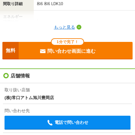
間取り詳細
和6 和6 LDK10
エネルギー
-
消費性能
もっと見る
断熱性能
-
1分で完了！
目安光熱費
-
無料
問い合わせ画面に進む
駐車場
-
入居
即
店舗情報
条件
二人入居可
取り扱い店舗
(株)常口アトム旭川豊岡店
損保
2.2万円2年
問い合わせ先
保証会社
保証会社利用必 初回保証料 月額賃料総額の50％(最
低保証料15，000円(税込)・月次保証料 月額賃料総額
電話で問い合わせ
の1.5％(最低保証料300円(税込)・更新料 10，000円