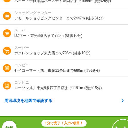
ベビー・子供用品バースデイ豊岡店まで1956m (徒歩25分)
積
ショッピングセンター
種別 / 構造
アパート
/
木造
アモールショッピングセンターまで2447m (徒歩31分)
築年 / 築年月
築49年
/
1978年1月
スーパー
DZマート東光8条店まで739m (徒歩10分)
階建
1階/2階建
スーパー
総戸数
4戸
ホクレンショップ東光店まで798m (徒歩10分)
向き
-
コンビニ
セイコーマート旭川東光11条店まで680m (徒歩9分)
住所
北海道旭川市東光十三条２
コンビニ
地図を見る
ローソン旭川東光9条四丁目店まで1191m (徒歩15分)
周辺環境を地図で確認する
交通
旭川電気軌道/東光１２条２丁目 歩4分
ＪＲ函館本線/旭川駅 歩48分
ＪＲ石北本線/旭川四条駅 歩40分
1分で完了！入力2項目！