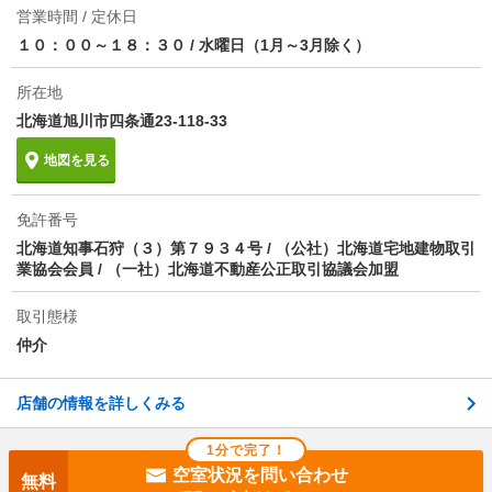
ほか初期費用
合計5.28万円（内訳：ハウスクリーニング ３３００
営業時間 / 定休日
０円税込 ２４時間管理費 １９８００円税込）
１０：００～１８：３０
/
水曜日（1月～3月除く）
その他諸費用
暖房器具点検料（一台につき） ２７５００円／退去
所在地
時 水道料 ２５００円／月額 エアコン分解清掃
１６５００円／
北海道旭川市四条通23-118-33
情報更新日
2026/08/07
地図を見る
次回更新予定日
2026/08/15
免許番号
北海道知事石狩（３）第７９３４号 / （公社）北海道宅地建物取引
業協会会員 / （一社）北海道不動産公正取引協議会加盟
取引態様
仲介
店舗の情報を詳しくみる
1分で完了！
空室状況を問い合わせ
無料