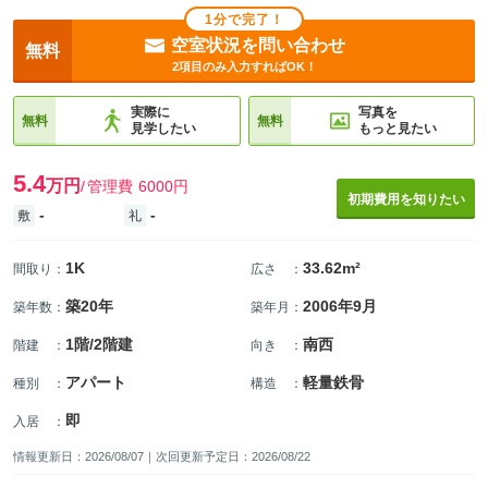
1分で完了！
空室状況を問い合わせ
無料
2項目のみ入力すればOK！
実際に
写真を
無料
無料
見学したい
もっと見たい
5.4
万円
管理費
6000円
初期費用を知りたい
-
-
敷
礼
1K
33.62m²
間取り
：
広さ
：
築20年
2006年9月
築年数
：
築年月
：
1階/2階建
南西
階建
：
向き
：
アパート
軽量鉄骨
種別
：
構造
：
即
入居
：
情報更新日：2026/08/07｜次回更新予定日：2026/08/22