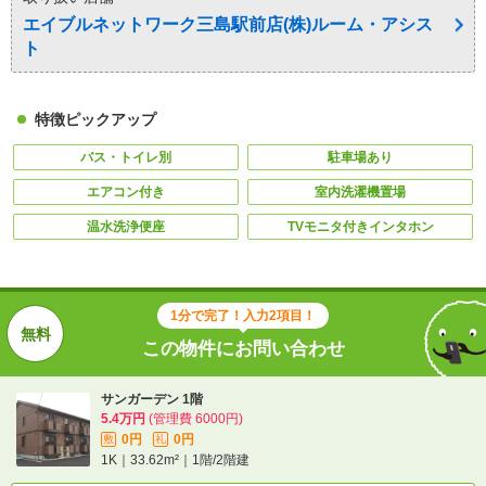
エイブルネットワーク三島駅前店(株)ルーム・アシス
ト
特徴ピックアップ
バス・トイレ別
駐車場あり
エアコン付き
室内洗濯機置場
温水洗浄便座
TVモニタ付きインタホン
1分で完了！入力2項目！
この物件にお問い合わせ
サンガーデン 1階
5.4万円
(管理費 6000円)
0円
0円
敷
礼
1K｜33.62m²｜1階/2階建