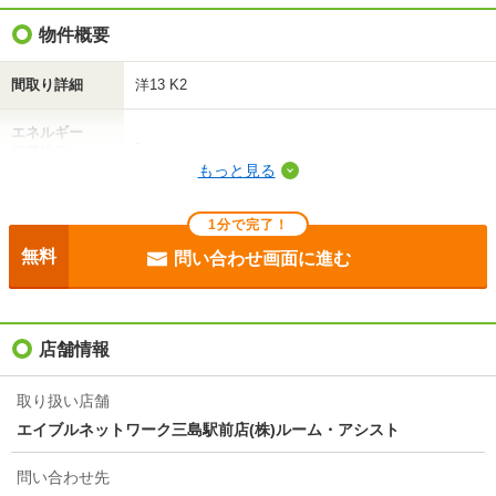
礼金（敷引・償
物件概要
-
却金）
間取り詳細
洋13 K2
間取り / 専有面
1K
/
33.62m²
積
エネルギー
-
消費性能
種別 / 構造
アパート
/
軽量鉄骨
もっと見る
断熱性能
-
築年 / 築年月
築20年
/
2006年9月
1分で完了！
目安光熱費
-
階建
1階/2階建
無料
問い合わせ画面に進む
駐車場
敷地内4400円
総戸数
10戸
入居
即
店舗情報
向き
南西
条件
事務所利用不可
住所
静岡県駿東郡長泉町上土狩
取り扱い店舗
エイブルネットワーク三島駅前店(株)ルーム・アシスト
契約期間
普通借家 2年
交通
ＪＲ御殿場線/長泉なめり駅 歩18分
問い合わせ先
損保
1.7万円2年