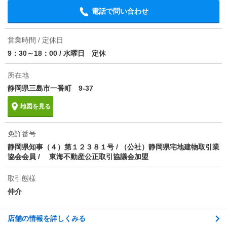
電話で問い合わせ
1分で完了！入力2項目！
ほか初期費用
合計6.65万円（内訳：クリーニング50000円/鍵交換16
500円）
この物件にお問い合わせ
営業時間 / 定休日
その他諸費用
-
9：30～18：00
/
水曜日 定休
サンガーデン 1階
5.4万円
(管理費 6000円)
情報更新日
2026/08/07
0円
0円
所在地
敷
礼
1K｜33.62m²｜1階/2階建
静岡県三島市一番町 9-37
次回更新予定日
2026/08/22
地図を見る
最新の空室状況を知りたい
免許番号
間取りや設備を
実際に
見学したい
詳しく知りたい
知りたい
静岡県知事（４）第１２３８１号 / （公社）静岡県宅地建物取引業
協会会員 / 東海不動産公正取引協議会加盟
不動産会社に相談したい
取引態様
仲介
電話で問い合わせ
店舗の情報を詳しくみる