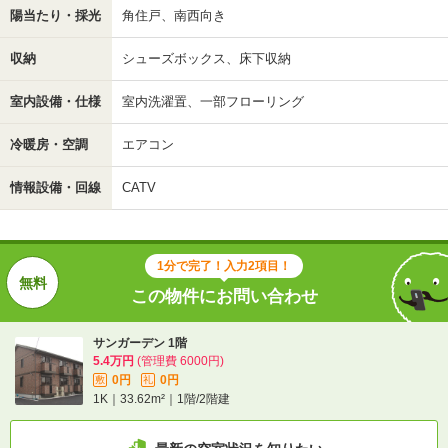
陽当たり・採光
角住戸、南西向き
収納
シューズボックス、床下収納
室内設備・仕様
室内洗濯置、一部フローリング
冷暖房・空調
エアコン
情報設備・回線
CATV
1分で完了！入力2項目！
この物件にお問い合わせ
サンガーデン 1階
5.4万円
(管理費 6000円)
0円
0円
敷
礼
1K｜33.62m²｜1階/2階建