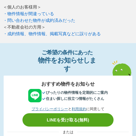
＜個人のお客様用＞
・物件情報が間違っている
・問い合わせた物件が成約済みだった
＜不動産会社の方用＞
・成約情報、物件情報、掲載写真などに誤りがある
ご希望の条件
に
あっ
た
物件
を
お
知
らせし
ま
す
おすすめ物件をお知らせ
ぴったりの物件情報を定期的にご案内
住まい探しに役立つ情報がたくさん
プライバシーポリシー
と
利用規約
に同意して
LINEを受け取る(無料)
または