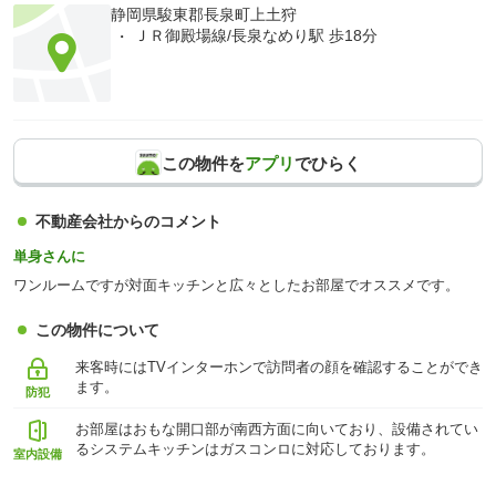
静岡県駿東郡長泉町上土狩
ＪＲ御殿場線/長泉なめり駅 歩18分
この物件を
アプリ
でひらく
不動産会社からのコメント
単身さんに
ワンルームですが対面キッチンと広々としたお部屋でオススメです。
この物件について
来客時にはTVインターホンで訪問者の顔を確認することができ
ます。
防犯
お部屋はおもな開口部が南西方面に向いており、設備されてい
るシステムキッチンはガスコンロに対応しております。
室内設備