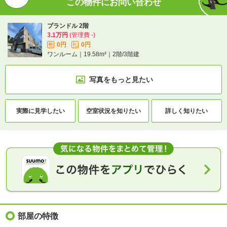
この物件にお問い合わせ
プランドル 2階
3.1万円
(管理費 -)
0円
0円
敷
礼
ワンルーム｜19.58m²｜2階/3階建
写真をもっと見たい
実際に
見学したい
空室状況を
知りたい
詳しく知りたい
部屋の特徴