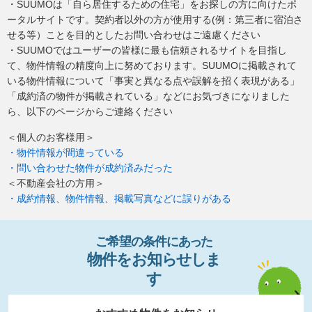
・SUUMOは「自ら居住するための住宅」をお探しの方に向けたポ
ータルサイトです。契約者以外の方が使用する(例：第三者に宿泊さ
せる等）ことを目的としたお問い合わせはご遠慮ください
・SUUMOではユーザーの皆様に最も信頼されるサイトを目指し
て、物件情報の精度向上に努めております。SUUMOに掲載されて
いる物件情報について「事実と異なる点や誤解を招く表現がある」
「成約済の物件が掲載されている」などにお気づきになりました
ら、以下のページからご連絡ください
＜個人のお客様用＞
・物件情報が間違っている
・問い合わせた物件が成約済みだった
＜不動産会社の方用＞
・成約情報、物件情報、掲載写真などに誤りがある
ご希望の条件
に
あっ
た
物件
を
お
知
らせし
ま
す