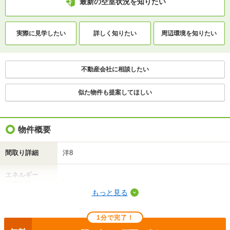
最新の空室状況を知りたい
交通
函館バス/湯川小学校前 歩2分
実際に
見学したい
詳しく知りたい
周辺環境を
知りたい
1分で完了！入力2項目！
この物件にお問い合わせ
不動産会社に相談したい
プランドル 2階
似た物件も提案してほしい
3.1万円
(管理費 -)
0円
0円
敷
礼
ワンルーム｜19.58m²｜2階/3階建
物件概要
最新の空室状況を知りたい
間取り詳細
洋8
間取りや設備を
実際に
見学したい
詳しく知りたい
知りたい
エネルギー
-
消費性能
もっと見る
断熱性能
-
不動産会社に相談したい
1分で完了！
目安光熱費
-