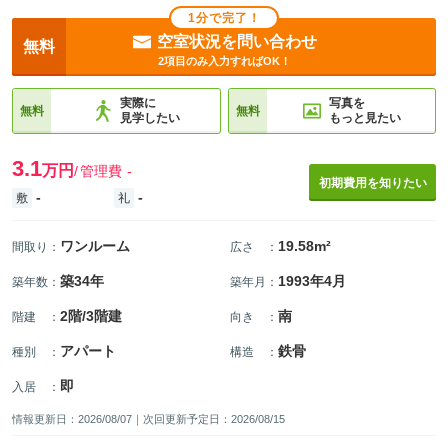
1分で完了！
空室状況を問い合わせ
無料
2項目のみ入力すればOK！
実際に
写真を
無料
無料
見学したい
もっと見たい
3.1
万円
管理費
-
初期費用を知りたい
-
-
敷
礼
ワンルーム
19.58m²
間取り
：
広さ
：
築34年
1993年4月
築年数
：
築年月
：
2階/3階建
南
階建
：
向き
：
アパート
鉄骨
種別
：
構造
：
即
入居
：
情報更新日：2026/08/07｜次回更新予定日：2026/08/15