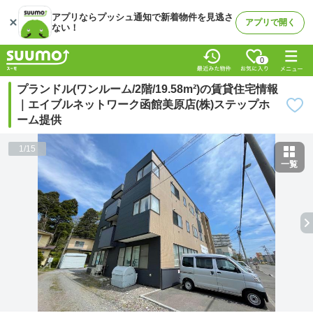
アプリならプッシュ通知で新着物件を見逃さ
アプリで開く
ない！
0
プランドル(ワンルーム/2階/19.58m²)の賃貸住宅情報
｜エイブルネットワーク函館美原店(株)ステップホ
ーム提供
1
/
15
一覧