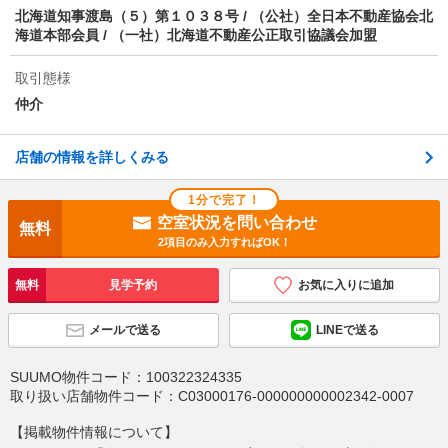
北海道知事渡島（５）第１０３８号 / （公社）全日本不動産協会北
海道本部会員 / （一社）北海道不動産公正取引協議会加盟
物件備考
■保証会社利用必須（初回保証委託料月額総賃料の5
0％ 月額税込880円 年10000円更新料）
取引態様
仲介
店舗の情報を詳しくみる
1分で完了！
空室状況を問い合わせ
無料
2項目のみ入力すればOK！
無料
見学予約
お気に入りに追加
メールで送る
LINEで送る
SUUMO物件コード：
100322324335
取り扱い店舗物件コード：
C03000176-000000000002342-0007
【掲載物件情報について】