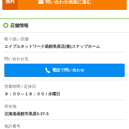
無料
問い合わせ画面に進む
駐車場
-
入居
即
店舗情報
条件
単身者可/二人入居可
取り扱い店舗
エイブルネットワーク函館美原店(株)ステップホーム
契約期間
普通借家 2年
問い合わせ先
損保
-
電話で問い合わせ
保証会社
保証会社利用必 実費（初回保証料:月額家賃の50％・
月額保証料:税込880円・更新時:10000円／1年）
営業時間 / 定休日
ほか初期費用
-
９：００～１８：００
/
水曜日
その他諸費用
ステップセーフティサービス2000円
所在地
北海道函館市美原3-37-5
情報更新日
2026/08/07
免許番号
次回更新予定日
2026/08/15