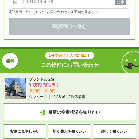
電話番号に紐づくLINEにお問い合わせ完了通知が届きます。
確認画面へ進む
1分で完了！入力2項目！
この物件にお問い合わせ
プランドル 2階
3.1万円
(管理費 -)
0円
0円
敷
礼
ワンルーム｜19.58m²｜2階/3階建
最新の空室状況を知りたい
実際に
見学したい
初期費用を
知りたい
詳しく知りたい