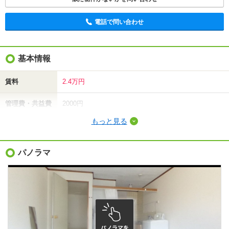
電話で問い合わせ
基本情報
賃料
2.4万円
管理費・共益費
2000円
もっと見る
敷金（保証金）
-
礼金（敷引・償
パノラマ
-
却金）
間取り / 専有面
ワンルーム
/
19.09m²
積
種別 / 構造
アパート
/
木造