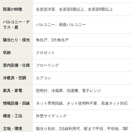
部屋の特徴
全居室洋室、全居室6畳以上、全居室8畳以上
バルコニー・テ
バルコニー、南面バルコニー
ラス・庭
陽当たり・採光
角住戸、3方角住戸
収納
クロゼット
室内設備・仕様
フローリング
冷暖房・空調
エアコン
家具・家電
照明付、冷蔵庫、洗濯機、電子レンジ
情報設備・回線
ネット専用回線、ネット使用料不要、高速ネット対応
構造・工法
外壁サイディング
立地・環境
陽当り良好、2沿線利用可、駅まで平坦、平坦地、2駅