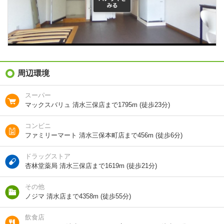
築年 / 築年月
築40年
/
1987年5月
階建
1階/2階建
総戸数
6戸
向き
南
周辺環境
住所
静岡県静岡市清水区三保
スーパー
マックスバリュ 清水三保店まで1795m (徒歩23分)
地図を見る
コンビニ
交通
静岡鉄道静岡清水線/新清水駅 バス22分 (バス停)三保
ファミリーマート 清水三保本町店まで456m (徒歩6分)
本町 歩6分
ＪＲ東海道本線/清水駅 バス25分 (バス停)三保本町 歩
ドラッグストア
6分
杏林堂薬局 清水三保店まで1619m (徒歩21分)
しずてつバス/三保本町 歩6分
その他
ノジマ 清水店まで4358m (徒歩55分)
1分で完了！入力2項目！
飲食店