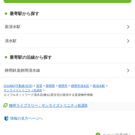
最寄駅から探す
新清水駅
清水駅
最寄駅の沿線から探す
静岡鉄道静岡清水線
SUUMO[不動産/住宅]
>
賃貸
>
静岡県
>
静岡市
>
静岡市清水区
>
新清水駅
>
サンライズトリニティ松原B
>
エイブルネットワーク清水店(株)山晃住宅が提供する賃貸物件情報
物件ライブラリー：サンライズトリニティ松原B
情報の見方ページへ