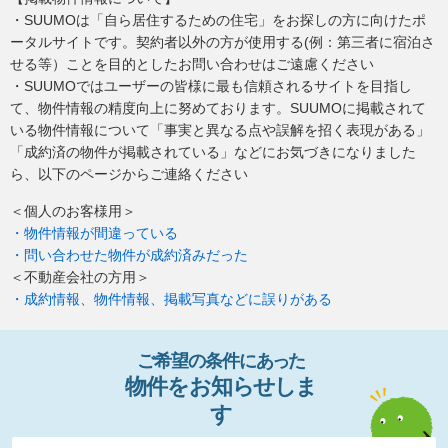
・SUUMOは「自ら居住するための住宅」をお探しの方に向けたポ
ータルサイトです。契約者以外の方が使用する(例：第三者に宿泊さ
せる等）ことを目的としたお問い合わせはご遠慮ください
・SUUMOではユーザーの皆様に最も信頼されるサイトを目指し
て、物件情報の精度向上に努めております。SUUMOに掲載されて
いる物件情報について「事実と異なる点や誤解を招く表現がある」
「成約済の物件が掲載されている」などにお気づきになりました
ら、以下のページからご連絡ください
＜個人のお客様用＞
・物件情報が間違っている
・問い合わせた物件が成約済みだった
＜不動産会社の方用＞
・成約情報、物件情報、掲載写真などに誤りがある
ご希望の条件
に
あっ
た
物件
を
お
知
らせし
ま
す