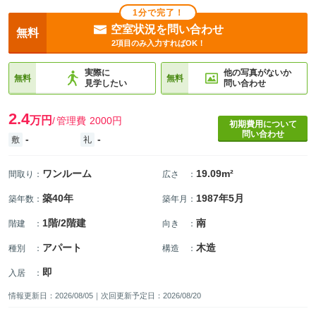
1分で完了！
空室状況を問い合わせ
無料
2項目のみ入力すればOK！
実際に
他の写真がないか
無料
無料
見学したい
問い合わせ
2.4
万円
管理費
2000円
初期費用について
問い合わせ
-
-
敷
礼
ワンルーム
19.09m²
間取り
：
広さ
：
築40年
1987年5月
築年数
：
築年月
：
1階/2階建
南
階建
：
向き
：
アパート
木造
種別
：
構造
：
即
入居
：
情報更新日：2026/08/05｜次回更新予定日：2026/08/20