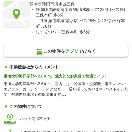
静岡県静岡市清水区三保
静岡鉄道静岡清水線/新清水駅 バス22分 (バス停)
三保本町 歩6分
ＪＲ東海道本線/清水駅 バス25分 (バス停)三保本
町 歩6分
しずてつバス/三保本町 歩6分
この物件を
アプリ
でひらく
不動産会社からのコメント
東海大学海洋学部へ2.6ｋｍ。魅力的なお家賃で快適ライフ♪
東海大学海洋学部へ2.6ｋｍ。室内には、冷蔵庫・洗濯機・電子レンジ・
エアコン・カーテン・デスクなど、一通り揃っております♪バストイレ別
で、敷地内駐車場も確保出来ますよ♪
この物件について
ネット使用料不要
費用情報