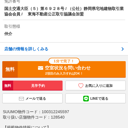
免許番号
が担当しております。お車でお越しのお客様は提携駐
国土交通大臣（５）第６９２８号 / （公社）静岡県宅地建物取引業
車場をご案内します。☆住みたいお部屋がきっと見つ
協会会員 / 東海不動産公正取引協議会加盟
かる☆お部屋探しはエイブル清水店へ！お待ちしてお
ります。
取引態様
仲介
店舗の情報を詳しくみる
1分で完了！
空室状況を問い合わせ
無料
2項目のみ入力すればOK！
無料
見学予約
お気に入りに追加
メールで送る
LINEで送る
SUUMO物件コード：
100312245597
取り扱い店舗物件コード：
128540
【掲載物件情報について】