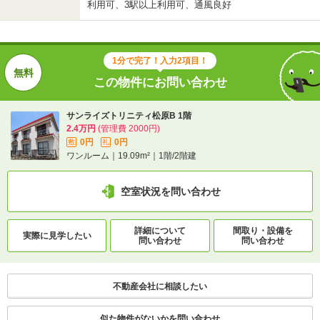
利用可、3駅以上利用可、通風良好
1分で完了！入力2項目！
この物件にお問い合わせ
サンライズトリニティ松原B 1階
2.4万円
(管理費 2000円)
0円
0円
敷
礼
ワンルーム｜19.09m²｜1階/2階建
空室状況を問い合わせ
詳細について
間取り・設備を
実際に
見学したい
問い合わせ
問い合わせ
不動産会社に相談したい
似た物件がないかを問い合わせ