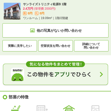
サンライズトリニティ松原B 1階
2.4万円
(管理費 2000円)
0円
0円
敷
礼
ワンルーム｜19.09m²｜1階/2階建
他の写真がないか
問い合わせ
詳細について
実際に
見学したい
空室状況を
問い合わせ
問い合わせ
部屋の特徴