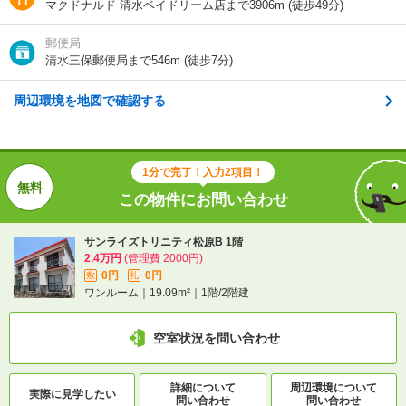
この物件にお問い合わせ
マクドナルド 清水ベイドリーム店まで3906m (徒歩49分)
郵便局
サンライズトリニティ松原B 1階
2.4万円
(管理費 2000円)
清水三保郵便局まで546m (徒歩7分)
0円
0円
敷
礼
ワンルーム｜19.09m²｜1階/2階建
周辺環境を地図で確認する
空室状況を問い合わせ
1分で完了！入力2項目！
詳細について
間取り・設備を
実際に
見学したい
この物件にお問い合わせ
問い合わせ
問い合わせ
サンライズトリニティ松原B 1階
2.4万円
(管理費 2000円)
不動産会社に相談したい
0円
0円
敷
礼
ワンルーム｜19.09m²｜1階/2階建
電話で問い合わせ
空室状況を問い合わせ
詳細について
周辺環境について
実際に
見学したい
問い合わせ
問い合わせ