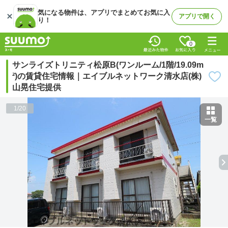
気になる物件は、アプリでまとめてお気に入
アプリで開く
り！
0
サンライズトリニティ松原B(ワンルーム/1階/19.09m
²)の賃貸住宅情報｜エイブルネットワーク清水店(株)
山晃住宅提供
1
/
20
一覧