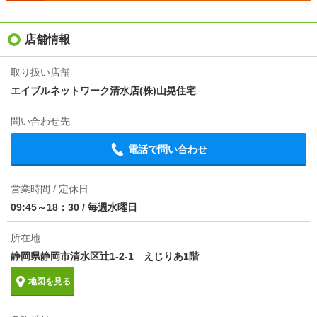
駐車場
敷地内2000円/平置駐
入居
即
店舗情報
条件
-
取り扱い店舗
エイブルネットワーク清水店(株)山晃住宅
契約期間
普通借家 2年
問い合わせ先
損保
要
電話で問い合わせ
ほか初期費用
合計6.7万円（内訳：修繕負担金4.5万円 害虫駆除費2.
2万円）
営業時間 / 定休日
その他諸費用
定額水道料 月額2500円
09:45～18：30
/
毎週水曜日
情報更新日
2026/08/05
所在地
静岡県静岡市清水区辻1-2-1 えじりあ1階
次回更新予定日
2026/08/20
地図を見る
物件備考
清水店は令和５年１月より、ＪＲ清水駅西口ロータリ
ー入口の複合ビル「えじりあ」の１階に移転オープン
いたしました！清水区物件のご紹介はエイブル清水店