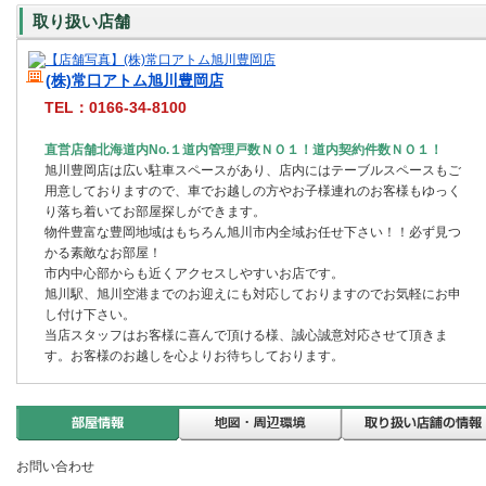
取り扱い店舗
(株)常口アトム旭川豊岡店
TEL：0166-34-8100
直営店舗北海道内No.１道内管理戸数ＮＯ１！道内契約件数ＮＯ１！
旭川豊岡店は広い駐車スペースがあり、店内にはテーブルスペースもご
用意しておりますので、車でお越しの方やお子様連れのお客様もゆっく
り落ち着いてお部屋探しができます。
物件豊富な豊岡地域はもちろん旭川市内全域お任せ下さい！！必ず見つ
かる素敵なお部屋！
市内中心部からも近くアクセスしやすいお店です。
旭川駅、旭川空港までのお迎えにも対応しておりますのでお気軽にお申
し付け下さい。
当店スタッフはお客様に喜んで頂ける様、誠心誠意対応させて頂きま
す。お客様のお越しを心よりお待ちしております。
お問い合わせ