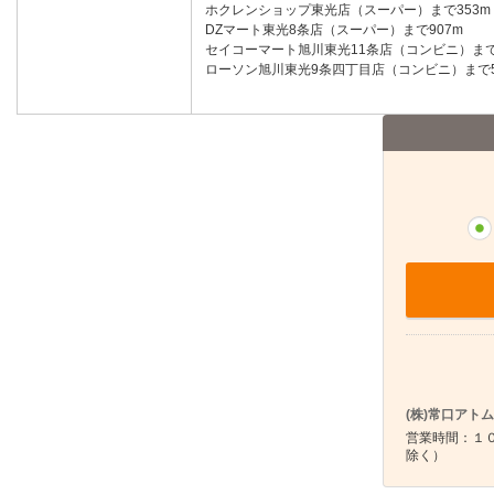
ホクレンショップ東光店（スーパー）まで353m
DZマート東光8条店（スーパー）まで907m
セイコーマート旭川東光11条店（コンビニ）まで
ローソン旭川東光9条四丁目店（コンビニ）まで5
(株)常口アト
営業時間：１０
除く）