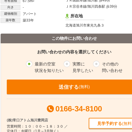
ＪＲ函館本線/旭川駅 歩49分
専有面積
67.5m
2
ＪＲ宗谷本線/旭川四条駅 歩39分
向き
-
建物種別
アパート
所在地
築年数
築33年
北海道旭川市東光九条３
この物件にお問い合わせ
お問い合わせの内容を選択してください
最新の空室
実際に
その他の
状況を知りたい
見学したい
問い合わせ
送信する
(無料)
0166-34-8100
(株)常口アトム旭川豊岡店
見学予約する
(無料
営業時間：１０：００～１８：３０ ／
定休日：水曜日（1月～3月除く）