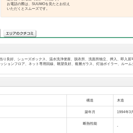
お電話の際は、SUUMOを見たとお伝え
いただくとスムーズです。
当り良好、シューズボックス、温水洗浄便座、脱衣所、洗面所独立、押入、即入居
クッションフロア、ネット専用回線、眺望良好、複層ガラス、灯油ボイラー、ルームシ
構造
木造
築年月
1994年3
断熱性能
-