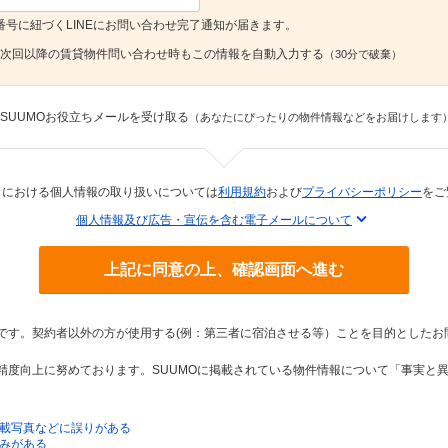
番号に紐づくLINEにお問い合わせ完了通知が届きます。
次回以降の賃貸物件問い合わせ時もこの情報を自動入力する
（30分で破棄）
SUUMOお役立ちメールを受け取る
（あなたにぴったりの物件情報などをお届けします
トにおける個人情報の取り扱いについては
利用規約
および
プライバシーポリシー
をご
個人情報及び広告・宣伝を含む電子メールについて
上記に同意の上、確認画面へ進む
トです。契約者以外の方が使用する(例：第三者に宿泊させる等）ことを目的としたお
の精度向上に努めております。SUUMOに掲載されている物件情報について「事実と
載写真などに誤りがある
みがある