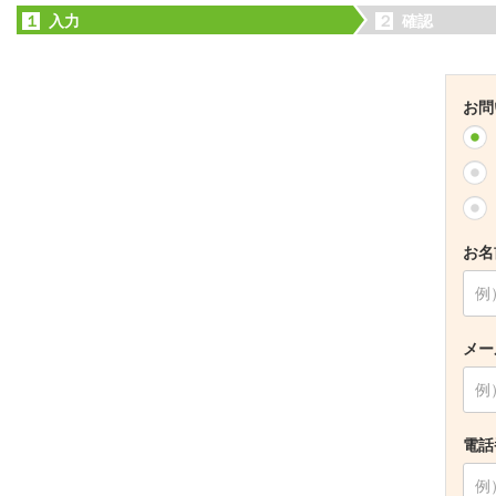
１
入力
２
確認
お問
お名
メー
電話