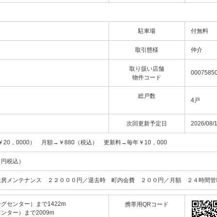
駐車場
付無料
取引態様
仲介
取り扱い店舗
00075850
物件コード
総戸数
4戸
次回更新予定日
2026/08/
0，0000） 月額→￥880（税込） 更新料→毎年￥10，000
０円税込）
暖房メンテナンス ２２０００円／退去時 町内会費 ２００円／月額 ２４時間管
センター）まで1422m
携帯用QRコード
ター）まで2009m