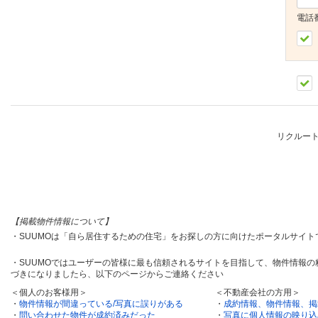
電話
リクルー
【掲載物件情報について】
・SUUMOは「自ら居住するための住宅」をお探しの方に向けたポータルサイ
・SUUMOではユーザーの皆様に最も信頼されるサイトを目指して、物件情報
づきになりましたら、以下のページからご連絡ください
＜個人のお客様用＞
＜不動産会社の方用＞
・
物件情報が間違っている/写真に誤りがある
・
成約情報、物件情報、掲
・
問い合わせた物件が成約済みだった
・
写真に個人情報の映り込