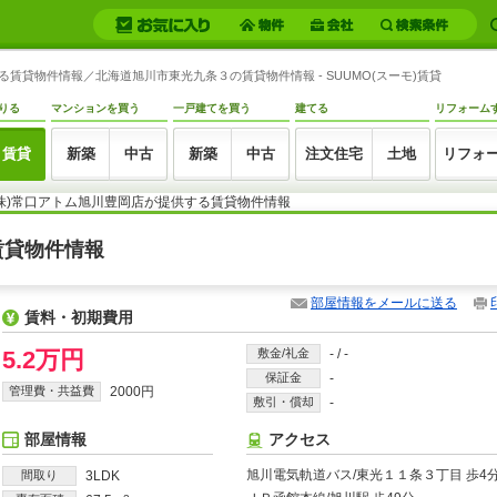
する賃貸物件情報／北海道旭川市東光九条３の賃貸物件情報 - SUUMO(スーモ)賃貸
りる
マンションを買う
一戸建てを買う
建てる
リフォーム
賃貸
新築
中古
新築
中古
注文住宅
土地
リフォ
(株)常口アトム旭川豊岡店が提供する賃貸物件情報
賃貸物件情報
部屋情報をメールに送る
賃料・初期費用
5.2万円
敷金/礼金
-
/
-
保証金
-
管理費・共益費
2000円
敷引・償却
-
部屋情報
アクセス
旭川電気軌道バス/東光１１条３丁目 歩4
間取り
3LDK