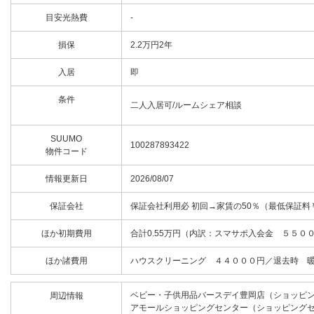
目安光熱費
-
損保
2.2万円2年
入居
即
条件
二人入居可/ルームシェア相談
SUUMO
100287893422
物件コード
情報更新日
2026/08/07
保証会社
保証会社利用必 初回→家賃の50％（最低保証料￥2
ほか初期費用
合計0.55万円（内訳：スマサポ入会金 ５５０
ほか諸費用
ハウスクリーニング ４４０００円／退去時 
ベビー・子供用品バースデイ豊岡店（ショッピング
周辺情報
アモールショッピングセンター（ショッピングセン