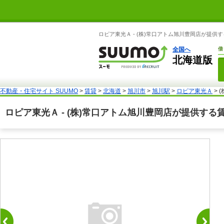
ロピア東光Ａ - (株)常口アトム旭川豊岡店が提供
全国へ
借
北海道版
不動産・住宅サイト SUUMO
>
賃貸
>
北海道
>
旭川市
>
旭川駅
>
ロピア東光Ａ
> 
ロピア東光Ａ - (株)常口アトム旭川豊岡店が提供する