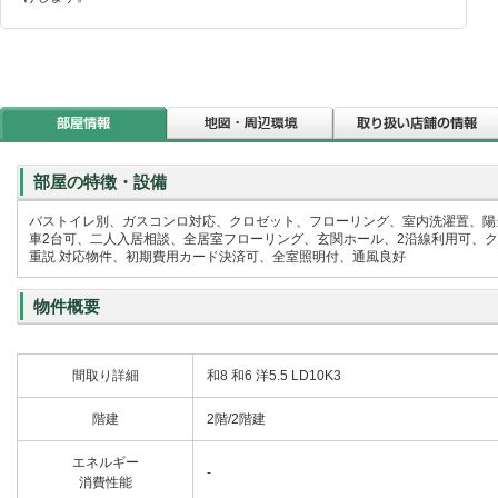
部屋の特徴・設備
バストイレ別、ガスコンロ対応、クロゼット、フローリング、室内洗濯置、陽
車2台可、二人入居相談、全居室フローリング、玄関ホール、2沿線利用可、
重説 対応物件、初期費用カード決済可、全室照明付、通風良好
物件概要
間取り詳細
和8 和6 洋5.5 LD10K3
階建
2階/2階建
エネルギー
-
消費性能