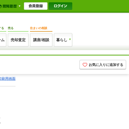
する
売る
住まいの相談
ーム
売却査定
講座/相談
暮らし
お気に入りに追加する
印刷用画面
分