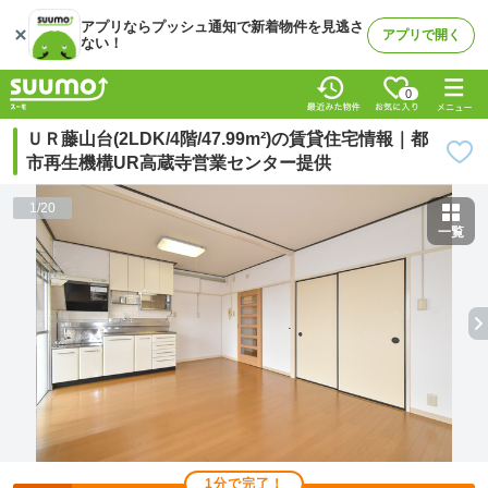
アプリならプッシュ通知で新着物件を見逃さ
アプリで開く
ない！
0
ＵＲ藤山台(2LDK/4階/47.99m²)の賃貸住宅情報｜都
市再生機構UR高蔵寺営業センター提供
1
/
20
一覧
1分で完了！