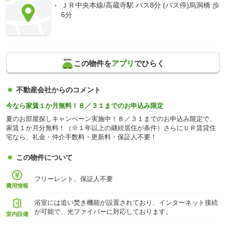
ＪＲ中央本線/高蔵寺駅 バス8分 (バス停)烏洞橋 歩
6分
この物件を
アプリ
でひらく
不動産会社からのコメント
今なら家賃１か月無料！８／３１までのお申込み限定
夏のお部屋探しキャンペーン実施中！８／３１までのお申込み限定で、
家賃１か月分無料！（※１年以上の継続居住が条件）さらにＵＲ賃貸住
宅なら、礼金・仲介手数料・更新料・保証人不要！
この物件について
フリーレント、保証人不要
費用情報
浴室には追い焚き機能が設置されており、インターネット接続
が可能で、光ファイバーに対応しております。
室内設備