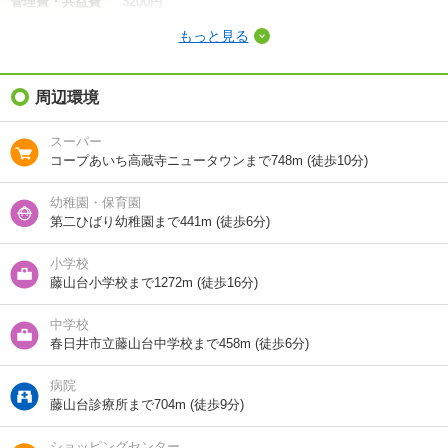
管理費・共益費
3200円
もっと見る
敷金（保証金）
8.72万円
礼金（敷引・償
周辺環境
-
却金）
スーパー
間取り / 専有面
2LDK
/
47.99m²
コープあいち高蔵寺ニュータウンまで748m (徒歩10分)
積
幼稚園・保育園
種別 / 構造
マンション
/
鉄筋コン
第二ひばり幼稚園まで441m (徒歩6分)
築年 / 築年月
築59年
/
1968年6月
小学校
藤山台小学校まで1272m (徒歩16分)
階建
4階/5階建
中学校
総戸数
40戸
春日井市立藤山台中学校まで458m (徒歩6分)
向き
南西
病院
藤山台診療所まで704m (徒歩9分)
住所
愛知県春日井市藤山台３
ショッピングセンター