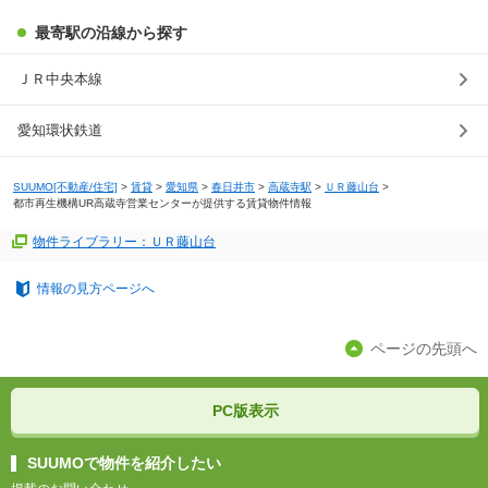
最寄駅の沿線から探す
ＪＲ中央本線
愛知環状鉄道
SUUMO[不動産/住宅]
>
賃貸
>
愛知県
>
春日井市
>
高蔵寺駅
>
ＵＲ藤山台
>
都市再生機構UR高蔵寺営業センターが提供する賃貸物件情報
物件ライブラリー：ＵＲ藤山台
情報の見方ページへ
ページの先頭へ
PC版表示
SUUMOで物件を紹介したい