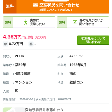
空室状況を問い合わせ
無料
2項目のみ入力すればOK！
実際に
他の写真がないか
無料
無料
見学したい
問い合わせ
4.36
万円
管理費
3200円
初期費用について
問い合わせ
8.72万円
-
敷
礼
2LDK
47.99m²
間取り
：
広さ
：
築59年
1968年6月
築年数
：
築年月
：
4階/5階建
南西
階建
：
向き
：
マンション
鉄筋コン
種別
：
構造
：
即
入居
：
情報更新日：2026/08/06｜次回更新予定日：2026/08/21
愛知県春日井市藤山台３