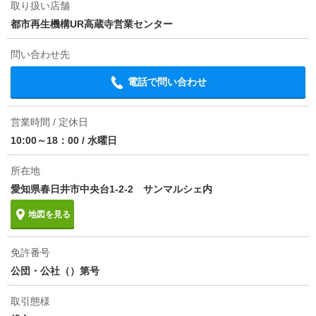
取り扱い店舗
都市再生機構UR高蔵寺営業センター
損保
-
問い合わせ先
情報更新日
2026/08/06
電話で問い合わせ
次回更新予定日
2026/08/21
物件備考
子育て世帯限定。要件を満たすと最大６年間家賃２
営業時間 / 定休日
０％減額（最大２５，０００円）。詳細はＵＲ営業窓
10:00～18：00
/
水曜日
口へ。Ｋ１Ｏ１Ｓ１ＷＤ
所在地
愛知県春日井市中央台1-2-2 サンマルシェ内
地図を見る
免許番号
公団・公社（）第号
取引態様