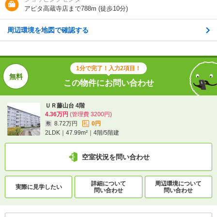
地図を見る
アピタ高蔵寺店まで788m (徒歩10分)
周辺環境を地図で確認する
交通
ＪＲ中央本線/高蔵寺駅 バス8分 (バス停)烏洞橋 歩6分
1分で完了！入力2項目！
1分で完了！入力2項目！
この物件にお問い合わせ
この物件にお問い合わせ
ＵＲ藤山台 4階
ＵＲ藤山台 4階
4.36万円
(管理費 3200円)
4.36万円
(管理費 3200円)
8.72万円
0円
敷
礼
8.72万円
0円
敷
礼
2LDK｜47.99m²｜4階/5階建
2LDK｜47.99m²｜4階/5階建
空室状況を問い合わせ
空室状況を問い合わせ
詳細について
周辺環境について
詳細について
間取り・設備を
実際に
見学したい
実際に
見学したい
問い合わせ
問い合わせ
問い合わせ
問い合わせ