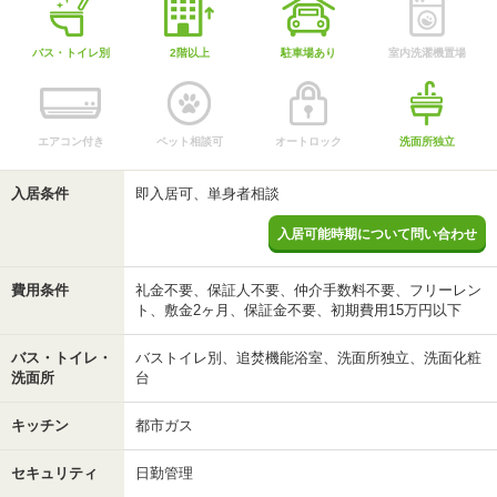
バス・トイレ別
2階以上
駐車場あり
室内洗濯機置場
エアコン付き
ペット相談可
オートロック
洗面所独立
入居条件
即入居可、単身者相談
入居可能時期について問い合わせ
費用条件
礼金不要、保証人不要、仲介手数料不要、フリーレン
ト、敷金2ヶ月、保証金不要、初期費用15万円以下
バス・トイレ・
バストイレ別、追焚機能浴室、洗面所独立、洗面化粧
洗面所
台
キッチン
都市ガス
セキュリティ
日勤管理