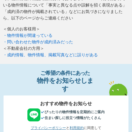
いる物件情報について「事実と異なる点や誤解を招く表現がある」
「成約済の物件が掲載されている」などにお気づきになりました
ら、以下のページからご連絡ください
＜個人のお客様用＞
・物件情報が間違っている
・問い合わせた物件が成約済みだった
＜不動産会社の方用＞
・成約情報、物件情報、掲載写真などに誤りがある
ご希望の条件
に
あっ
た
物件
を
お
知
らせし
ま
す
おすすめ物件をお知らせ
ぴったりの物件情報を定期的にご案内
住まい探しに役立つ情報がたくさん
プライバシーポリシー
と
利用規約
に同意して