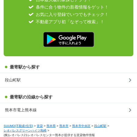
条件に合う物件の新着情報をゲット！
お気に入り登録でいつでもチェック！
不動産アプリ初「なぞって検索」！
最寄駅から探す
段山町駅
最寄駅の沿線から探す
熊本市電上熊本線
SUUMO[不動産/住宅]
>
賃貸
>
熊本県
>
熊本市
>
熊本市中央区
>
段山町駅
>
レオパレスグリーンハイツ島崎
>
(株)レオパレス21レオパレスセンター熊本が提供する賃貸物件情報