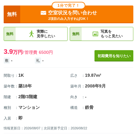
1分で完了！
空室状況を問い合わせ
無料
2項目のみ入力すればOK！
実際に
写真を
無料
無料
見学したい
もっと見たい
3.9
万円
管理費
6500円
初期費用を知りたい
-
-
敷
礼
1K
19.87m²
間取り
：
広さ
：
築18年
2008年9月
築年数
：
築年月
：
2階/3階建
-
階建
：
向き
：
マンション
鉄骨
種別
：
構造
：
即
入居
：
情報更新日：2026/08/07｜次回更新予定日：2026/08/22