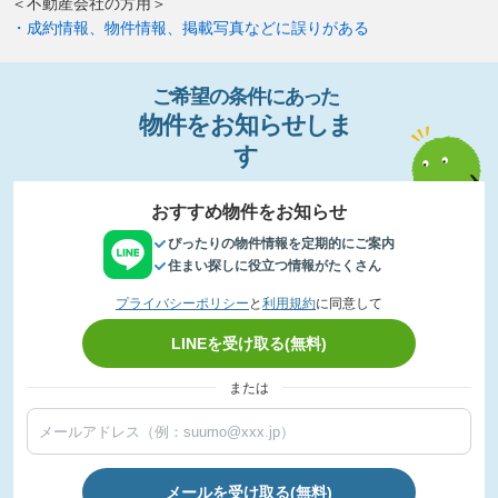
＜不動産会社の方用＞
・成約情報、物件情報、掲載写真などに誤りがある
ご希望の条件
に
あっ
た
物件
を
お
知
らせし
ま
す
おすすめ物件をお知らせ
ぴったりの物件情報を定期的にご案内
住まい探しに役立つ情報がたくさん
プライバシーポリシー
と
利用規約
に同意して
LINEを受け取る(無料)
または
メールを受け取る(無料)