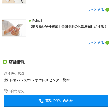
その他諸費用
環境維持費550円/月、更新手数料16500円/2年（税
込）
もっと見る
仲介手数料
不要
Point 3
【取り扱い物件豊富】全国各地のお部屋探しが可能！
情報更新日
2026/08/07
次回更新予定日
2026/08/22
もっと見る
物件備考
個人契約限定
店舗情報
取り扱い店舗
(株)レオパレス21レオパレスセンター熊本
問い合わせ先
電話で問い合わせ