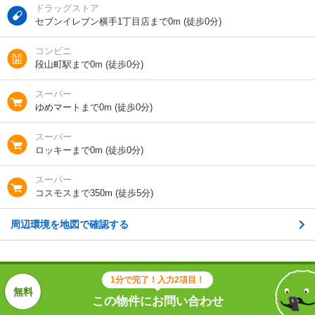
ドラッグストア
間取り / 専有面
1K
/
19.87m²
セブンイレブン横手1丁目店まで0m (徒歩0分)
積
コンビニ
種別 / 構造
マンション
/
鉄骨
段山町駅まで0m (徒歩0分)
築年 / 築年月
築18年
/
2008年9月
スーパー
ゆめマートまで0m (徒歩0分)
階建
2階/3階建
スーパー
総戸数
27戸
ロッキーまで0m (徒歩0分)
向き
-
スーパー
コスモスまで350m (徒歩5分)
住所
熊本県熊本市中央区島崎１
周辺環境を地図で確認する
地図を見る
交通
熊本市電上熊本線/段山町駅 歩6分
1分で完了！入力2項目！
この物件にお問い合わせ