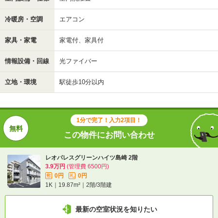
冷暖房・空調
エアコン
家具・家電
家電付、家具付
情報設備・回線
光ファイバー
立地・環境
駅徒歩10分以内
1分で完了！入力2項目！
この物件にお問い合わせ
レオパレスグリーンハイツ島崎 2階
3.9万円
(管理費 6500円)
0円
0円
敷
礼
1K｜19.87m²｜2階/3階建
最新の空室状況を知りたい