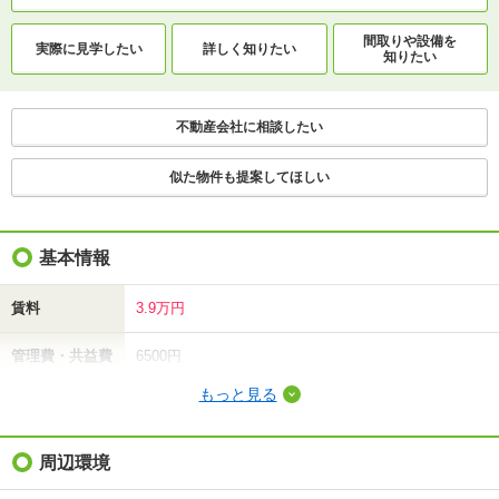
間取りや設備を
実際に
見学したい
詳しく知りたい
知りたい
不動産会社に相談したい
似た物件も提案してほしい
基本情報
賃料
3.9万円
管理費・共益費
6500円
もっと見る
敷金（保証金）
-
礼金（敷引・償
周辺環境
-
却金）