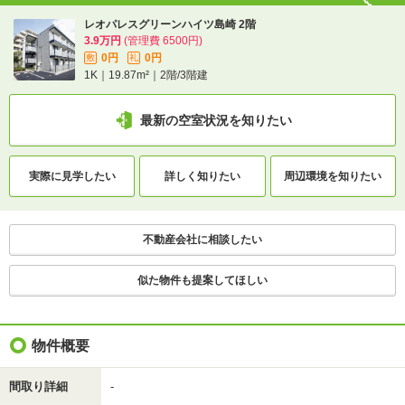
1分で完了！入力2項目！
レオパレスグリーンハイツ島崎 2階
この物件にお問い合わせ
3.9万円
(管理費 6500円)
0円
0円
敷
礼
1K｜19.87m²｜2階/3階建
レオパレスグリーンハイツ島崎 2階
3.9万円
(管理費 6500円)
0円
0円
敷
礼
最新の空室状況を知りたい
1K｜19.87m²｜2階/3階建
実際に
見学したい
詳しく知りたい
周辺環境を
知りたい
最新の空室状況を知りたい
間取りや設備を
実際に
見学したい
詳しく知りたい
不動産会社に相談したい
知りたい
似た物件も提案してほしい
不動産会社に相談したい
物件概要
間取り詳細
-