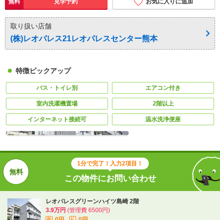
無料
見学予約
お気に入りに追加
取り扱い店舗
(株)レオパレス21レオパレスセンター熊本
特徴ピックアップ
バス・トイレ別
エアコン付き
室内洗濯機置場
2階以上
インターネット接続可
温水洗浄便座
1分で完了！入力2項目！
この物件にお問い合わせ
レオパレスグリーンハイツ島崎 2階
3.9万円
(管理費 6500円)
0円
0円
敷
礼