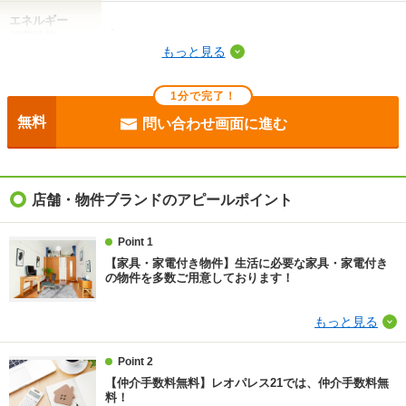
エネルギー
-
消費性能
もっと見る
断熱性能
-
1分で完了！
目安光熱費
-
無料
問い合わせ画面に進む
駐車場
-
入居
即
店舗・物件ブランドのアピールポイント
条件
フリーレント1ヶ月
Point 1
【家具・家電付き物件】生活に必要な家具・家電付き
損保
要
の物件を多数ご用意しております！
保証会社
保証会社利用必 保証料：55190円（契約内容により10
もっと見る
0～120％で変動有）※記載金額は120％の場合
Point 2
ほか初期費用
合計8.67万円（内訳：退去時清掃費52250円、鍵交換
費16500円、抗菌施工（任意）18040円（税込））
【仲介手数料無料】レオパレス21では、仲介手数料無
料！