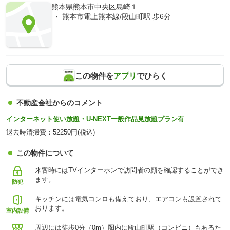
熊本県熊本市中央区島崎１
熊本市電上熊本線/段山町駅 歩6分
この物件を
アプリ
でひらく
不動産会社からのコメント
インターネット使い放題・U-NEXT一般作品見放題プラン有
退去時清掃費：52250円(税込)
この物件について
来客時にはTVインターホンで訪問者の顔を確認することができ
ます。
防犯
キッチンには電気コンロも備えており、エアコンも設置されて
おります。
室内設備
周辺には徒歩0分（0m）圏内に段山町駅（コンビニ）もあるた