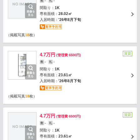
-
-
敷
礼
間取り：
1K
画像を
専有面積：
28.02㎡
見る
入居時期：
'26年8月下旬
（掲載写真
18
枚）
賃貸
4.7万円
(管理費 6500円)
-
-
敷
礼
間取り：
1K
画像を
専有面積：
23.61㎡
見る
入居時期：
'26年8月下旬
（掲載写真
18
枚）
賃貸
4.7万円
(管理費 6500円)
-
-
敷
礼
間取り：
1K
画像を
専有面積：
23.61㎡
見る