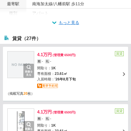
最寄駅
南海加太線/八幡前駅 歩11分
種別
アパート
もっと見る
賃貸（27件）
賃貸
4.1万円
(管理費 6500円)
-
-
敷
礼
間取り：
1K
画像を
専有面積：
23.61㎡
見る
入居時期：
'26年8月下旬
（掲載写真
20
枚）
賃貸
4.1万円
(管理費 6500円)
-
-
敷
礼
間取り：
1K
画像を