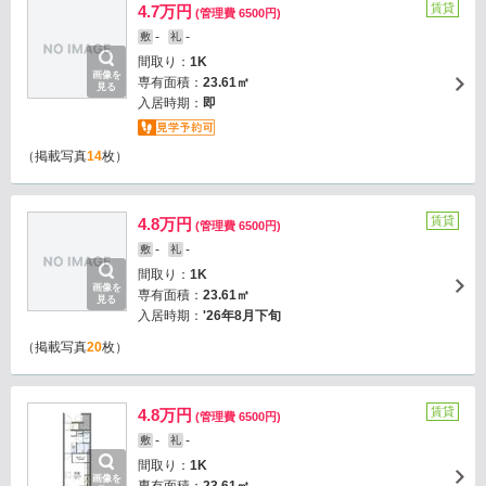
賃貸
4.7万円
(管理費 6500円)
-
-
敷
礼
間取り：
1K
画像を
専有面積：
23.61㎡
見る
入居時期：
即
（掲載写真
14
枚）
賃貸
4.8万円
(管理費 6500円)
-
-
敷
礼
間取り：
1K
画像を
専有面積：
23.61㎡
見る
入居時期：
'26年8月下旬
（掲載写真
20
枚）
賃貸
4.8万円
(管理費 6500円)
-
-
敷
礼
間取り：
1K
画像を