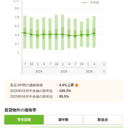
万円
：中央値
9.5
7.8
6.1
4.4
2.7
1
7
10
1
4
7
10
1
4
7
10
1
4
7
10
1
4
月
2023
2024
2025
2026
年
直近3年間の価格推移
：
4.4%上昇
2026年04月中央値の前年比
：
109.3%
2025年04月中央値の前年比
：
95.5%
賃貸物件の価格帯
専有面積
築年数
駅徒歩