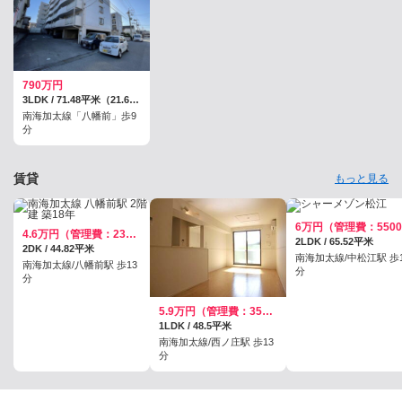
790万円
3LDK / 71.48平米（21.62坪）（壁芯）
南海加太線「八幡前」歩9
分
賃貸
もっと見る
4.6万円（管理費：2300円）
2LDK / 65.52平米
2DK / 44.82平米
南海加太線/中松江駅 歩1
南海加太線/八幡前駅 歩13
分
分
5.9万円（管理費：3500円）
1LDK / 48.5平米
南海加太線/西ノ庄駅 歩13
分