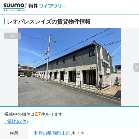
レオパレスレイズの賃貸物件情報
1/5
27
掲載中の物件は
件あります
(
賃貸:27件
)
住所
和歌山県
和歌山市
木ノ本