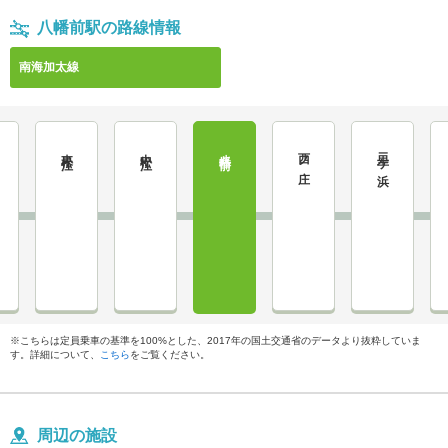
八幡前駅の路線情報
南海加太線
東松江
中松江
八幡前
西ノ庄
二里ケ浜
※こちらは定員乗車の基準を100%とした、2017年の国土交通省のデータより抜粋していま
す。詳細について、
こちら
をご覧ください。
周辺の施設