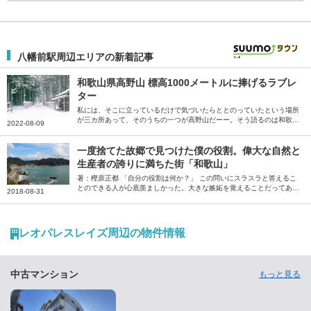
八幡前駅周辺エリアの新着記事
和歌山県高野山 標高1000メートルに捧げるラブレ
ター
私には、そこに立っているだけで気づいたらととのっていたという場所
が三カ所あって、そのうちの一つが高野山だーー。そう語るのは和歌山
2022-08-09
在住の写真家、北田瑞絵さん。美しい高野山の風景写真とともに、高野
山での思い出、魅力について綴っていただきました。
一度捨てた故郷で見つけた僕の役割。偉大な自然と
生産者の誇りに満ちた街「和歌山」
著：樫原正都 「自分の役割は何か？」 この問いにスラスラと答えるこ
とのできる人が心底羨ましかった。大きな嫉妬を覚えることだってあっ
2018-08-31
た。 僕は今までこの問いに自信をもって答えられたことがなかった
が、サラリーマンを辞めて和歌山に帰ってきてもうすぐ2年。平成最後
の夏を迎えると同時に、その答えが見えた気がした。 「奇跡」と呼ば
れた村 和歌山県のど真ん中。和歌山市から車で1時間ほど離れたところ
レオパレスレイズ周辺の物件情報
にある山と海に囲まれた小さな集落、湯浅町・田村。三方が山、もう一
方が海という、ブランドみかん産地として「奇跡」と呼ばれた村で僕は
育った。 人口は約1000人。250世帯中およそ半分の120世帯がみかん
農家という、み…
中古マンション
もっと見る