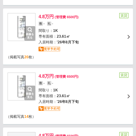
賃貸
4.8万円
(管理費 6500円)
-
-
敷
礼
間取り：
1K
画像を
専有面積：
23.61㎡
見る
入居時期：
'26年8月下旬
（掲載写真
20
枚）
賃貸
4.8万円
(管理費 6500円)
-
-
敷
礼
間取り：
1K
画像を
専有面積：
23.61㎡
見る
入居時期：
'26年8月下旬
（掲載写真
14
枚）
賃貸
4.8万円