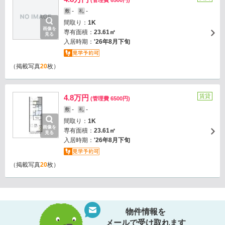
(管理費 6500円)
-
-
敷
礼
間取り：
1K
画像を
専有面積：
23.61㎡
見る
入居時期：
'26年8月下旬
（掲載写真
20
枚）
賃貸
4.8万円
(管理費 6500円)
-
-
敷
礼
間取り：
1K
画像を
専有面積：
23.61㎡
見る
入居時期：
'26年8月下旬
（掲載写真
20
枚）
物件情報を
メールで受け取れます