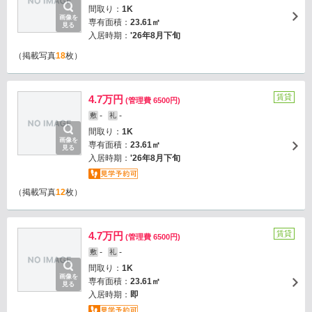
間取り：
1K
画像を
専有面積：
23.61㎡
見る
入居時期：
'26年8月下旬
（掲載写真
18
枚）
賃貸
4.7万円
(管理費 6500円)
-
-
敷
礼
間取り：
1K
画像を
専有面積：
23.61㎡
見る
入居時期：
'26年8月下旬
（掲載写真
12
枚）
賃貸
4.7万円
(管理費 6500円)
-
-
敷
礼
間取り：
1K
画像を
専有面積：
23.61㎡
見る
入居時期：
即