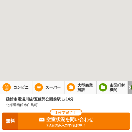
大型商業
市区町村
コンビニ
スーパー
施設
機関
函館市電湯川線/五稜郭公園前駅 歩14分
北海道函館市白鳥町
1分で完了！
空室状況を問い合わせ
無料
2項目のみ入力すればOK！