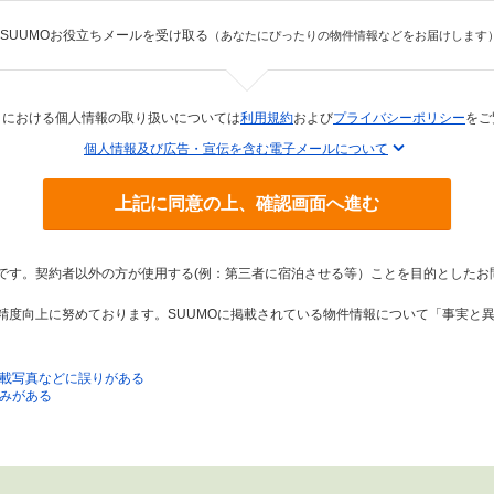
SUUMOお役立ちメールを受け取る
（あなたにぴったりの物件情報などをお届けします
トにおける個人情報の取り扱いについては
利用規約
および
プライバシーポリシー
をご
個人情報及び広告・宣伝を含む電子メールについて
上記に同意の上、確認画面へ進む
トです。契約者以外の方が使用する(例：第三者に宿泊させる等）ことを目的としたお
の精度向上に努めております。SUUMOに掲載されている物件情報について「事実と
載写真などに誤りがある
みがある