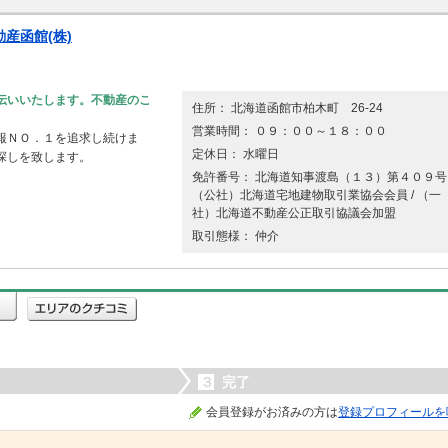
産函館(株)
伝いいたします。不動産のこ
住所： 北海道函館市柏木町 26-24
営業時間： ０９：００～１８：００
報ＮＯ．１を追求し続けま
定休日： 水曜日
探しを致します。
免許番号： 北海道知事渡島（１３）第４０９号 
（公社）北海道宅地建物取引業協会会員 / （一
社）北海道不動産公正取引協議会加盟
取引態様： 仲介
３
完了
会員登録がお済みの方は
登録プロフィールを