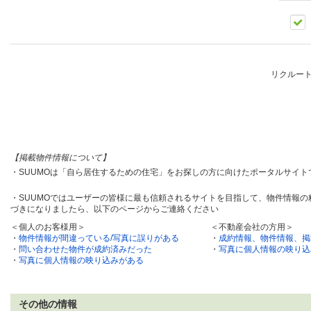
リクルー
【掲載物件情報について】
・SUUMOは「自ら居住するための住宅」をお探しの方に向けたポータルサイ
・SUUMOではユーザーの皆様に最も信頼されるサイトを目指して、物件情報
づきになりましたら、以下のページからご連絡ください
＜個人のお客様用＞
＜不動産会社の方用＞
・
物件情報が間違っている/写真に誤りがある
・
成約情報、物件情報、掲
・
問い合わせた物件が成約済みだった
・
写真に個人情報の映り込
・
写真に個人情報の映り込みがある
その他の情報