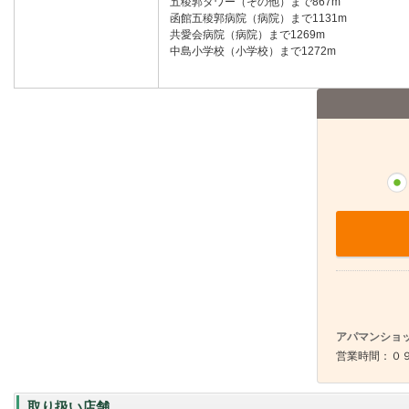
五稜郭タワー（その他）まで867m
函館五稜郭病院（病院）まで1131m
共愛会病院（病院）まで1269m
中島小学校（小学校）まで1272m
アパマンショッ
営業時間：０９
取り扱い店舗