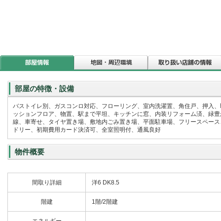
部屋の特徴・設備
バストイレ別、ガスコンロ対応、フローリング、室内洗濯置、角住戸、押入、
ッションフロア、物置、駅まで平坦、キッチンに窓、内装リフォーム済、緑豊
線、車寄せ、タイヤ置き場、敷地内ごみ置き場、平面駐車場、フリースペース、
ドリー、初期費用カード決済可、全室照明付、通風良好
物件概要
間取り詳細
洋6 DK8.5
階建
1階/2階建