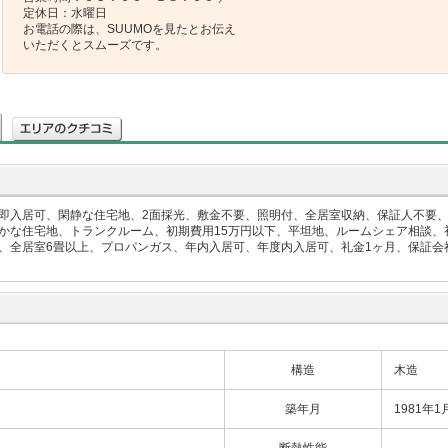
定休日：水曜日
お電話の際は、SUUMOを見たとお伝え
いただくとスムーズです。
即入居可、閑静な住宅地、2面採光、敷金不要、照明付、全居室収納、保証人不要、
かな住宅地、トランクルーム、初期費用15万円以下、平坦地、ルームシェア相談、初
全居室6畳以上、プロパンガス、年内入居可、年度内入居可、礼金1ヶ月、保証会社利
構造
木造
築年月
1981年1