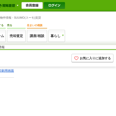
情報 - SUUMO(スーモ)賃貸
する
売る
住まいの相談
ーム
売却査定
講座/相談
暮らし
情報
お気に入りに追加する
印刷用画面