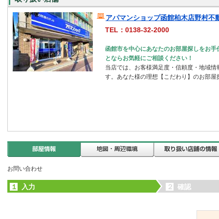
アパマンショップ函館柏木店野村不動
TEL：0138-32-2000
函館市を中心にあなたのお部屋探しをお手
とならお気軽にご相談ください！
当店では、お客様満足度・信頼度・地域情
す。あなた様の理想【こだわり】のお部屋
お問い合わせ
１
入力
２
確認