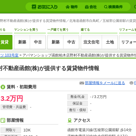
木店野村不動産函館(株)が提供する賃貸物件情報／北海道函館市白鳥町／五稜郭公園前駅の賃貸物件
りる
マンションを買う
一戸建てを買う
建てる
リフォーム
賃貸
新築
中古
新築
中古
注文住宅
土地
リフォ
ツ 103号室
> アパマンショップ函館柏木店野村不動産函館(株)が提供する賃貸物件
野村不動産函館(株)が提供する賃貸物件情報
部屋情報をメールに送る
賃料・初期費用
3.2万円
敷金/礼金
-
/
3.2万円
保証金
-
管理費・共益費
-
敷引・償却
-
部屋情報
アクセス
函館市電湯川線/五稜郭公園前駅 歩14分
間取り
1DK