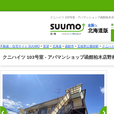
クニハイツ 103号室 - アパマンショップ函館柏
全国へ
借
北海道版
不動産・住宅サイト SUUMO
>
賃貸
>
北海道
>
函館市
>
五稜郭公園前駅
>
クニハイ
クニハイツ 103号室 - アパマンショップ函館柏木店