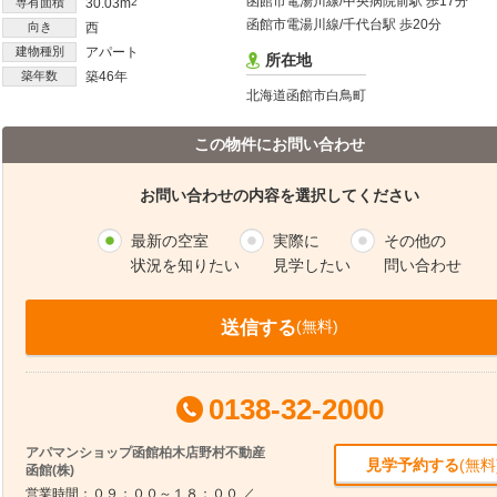
函館市電湯川線/中央病院前駅 歩17分
専有面積
30.03m
2
函館市電湯川線/千代台駅 歩20分
向き
西
建物種別
アパート
所在地
築年数
築46年
北海道函館市白鳥町
この物件にお問い合わせ
お問い合わせの内容を選択してください
最新の空室
実際に
その他の
状況を知りたい
見学したい
問い合わせ
送信する
(無料)
0138-32-2000
アパマンショップ函館柏木店野村不動産
見学予約する
(無料
函館(株)
営業時間：０９：００～１８：００ ／