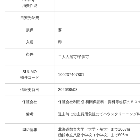
エネルギー
-
消費性能
目安光熱費
-
損保
要
入居
即
条件
二人入居可/子供可
SUUMO
100237407801
物件コード
情報更新日
2026/08/08
保証会社
保証会社利用必 初回保証料：賃料等総額の５０
備考
退去時に借主費用負担にてハウスクリーニング料
北海道教育大学（大学・短大）まで1067m
周辺情報
函館市立八幡小学校（小学校）まで806m