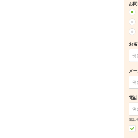
お問
お名
メー
電話
電話