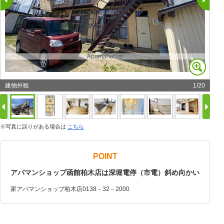
建物外観
1
/
20
※写真に誤りがある場合は
こちら
POINT
アパマンショップ函館柏木店は深堀電停（市電）斜め向かい
家アパマンショップ柏木店0138－32－2000