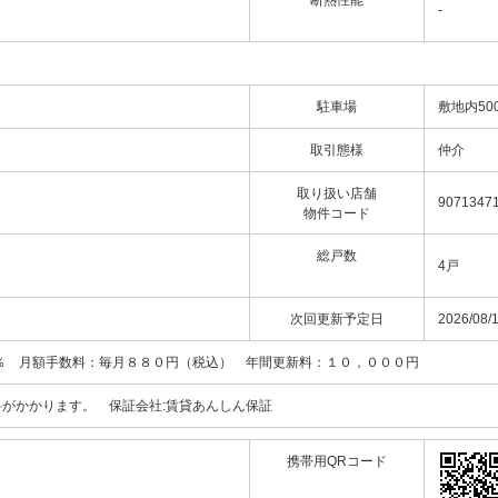
断熱性能
-
駐車場
敷地内50
取引態様
仲介
取り扱い店舗
9071347
物件コード
総戸数
4戸
次回更新予定日
2026/08/
％ 月額手数料：毎月８８０円（税込） 年間更新料：１０，０００円
がかかります。 保証会社:賃貸あんしん保証
携帯用QRコード