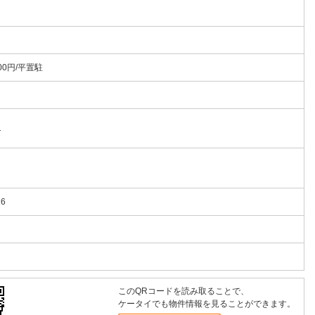
00円/平置駐
1
16
このQRコードを読み取ることで、
ケータイでも物件情報を見ることができます。