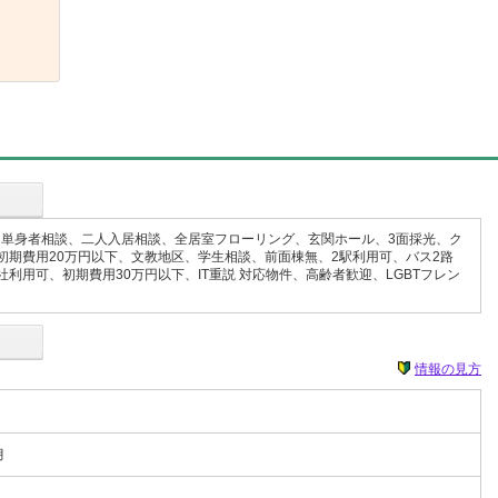
単身者相談、二人入居相談、全居室フローリング、玄関ホール、3面採光、ク
期費用20万円以下、文教地区、学生相談、前面棟無、2駅利用可、バス2路
用可、初期費用30万円以下、IT重説 対応物件、高齢者歓迎、LGBTフレン
情報の見方
月